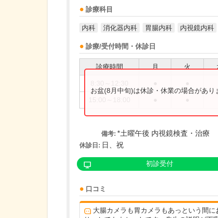
診療科目
内科
消化器内科
胃腸内科
内視鏡内科
診療/受付時間・休診日
診療時間
月
火
8:30～12:30
●
●
お盆(8月中旬)は休診・休業の場合があ
15:00～18:00
●
●
*土曜午後 内視鏡検査・治療
備考:
日、祝
休診日:
初診受付
口コミ
大腸カメラも胃カメラもあっという間に