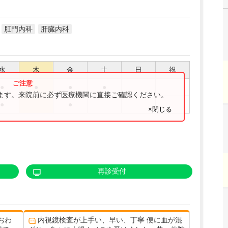
肛門内科
肝臓内科
水
木
金
土
日
祝
●
●
●
●
ります。来院前に必ず医療機関に直接ご確認ください。
●
●
×閉じる
再診受付
おわ
内視鏡検査が上手い、早い、丁寧 便に血が混