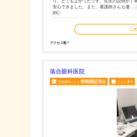
り、とてもよかったです。先生の説明が丁
安心できました。また、看護師さんも優...
読む
こ
※
アクセス数
落合眼科医院
情報認証済み
2
医療機関による
口コミ
件