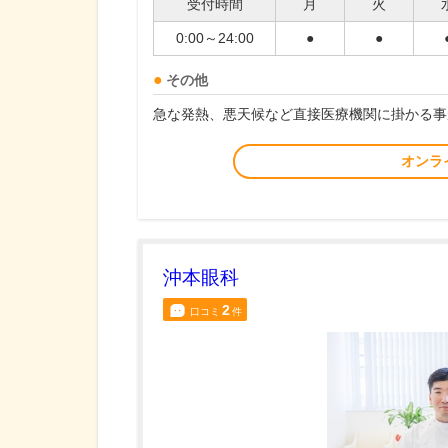
受付時間
月
火
0:00～24:00
●
●
その他
急な発熱、悪天候など直接医療機関に掛かる事
オンラ
沖本眼科
2
口コミ
件