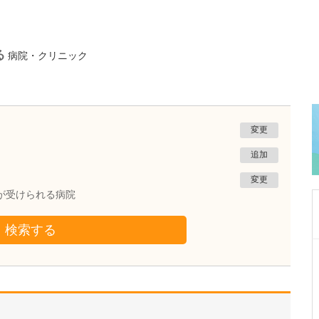
る
病院・クリニック
変更
追加
変更
術が受けられる病院
検索する
宮城県仙台市若林区
清水内科外科医院
清水 雅行
院長
取材記事
貴院が力を入れている中医学や漢方を取り入れ