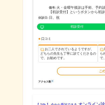
火・金曜午後診は手術、予約
備考:
【初診受付】というボタンから初診の
日、祝
休診日:
初診受付
口コミ
お二人でされているようですが、
どちらの先生も丁寧に診てくださるの
ら
で、お勧めです。
で
こ
※
アクセス数
オンライン診
【 24h 】 今から受診できる