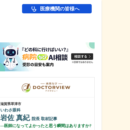
医療機関の皆様へ
医師(ドクター)の
滋賀県草津市
北海道札幌市西区
いわさ眼科
眼科西坂医院
岩佐 真紀
西坂 紀実
院長
取材記事
医師になってよかったと思う瞬間はありますか?
先生が日々の診