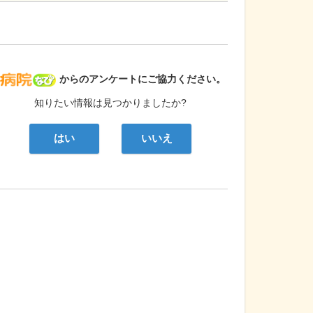
病院なび
からのアンケートにご協力ください。
知りたい情報は見つかりましたか?
はい
いいえ