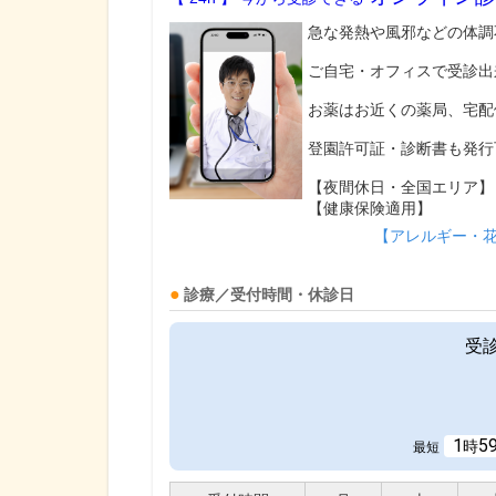
急な発熱や風邪などの体調
ご自宅・オフィスで受診出
お薬はお近くの薬局、宅配
登園許可証・診断書も発行
【夜間休日・全国エリア】
【健康保険適用】
【アレルギー・
診療／受付時間・休診日
受
1
5
時
最短