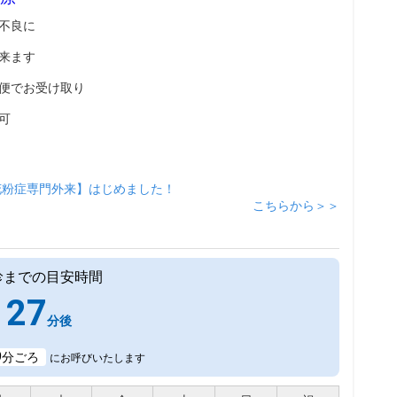
不良に
来ます
便でお受け取り
可
花粉症専門外来】はじめました！
こちらから＞＞
診までの目安時間
27
分後
9
分ごろ
にお呼びいたします