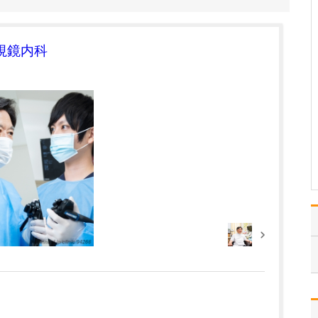
た診療について教えてください。
中医学や漢方診療では、
特にがんや難病を抱える
視鏡内科
患者さんからのご相談を
多くいただいています。
患者さん一人ひとりの体
質や病状、治療の目標に
応じて、オーダーメイド
で漢方薬を処方していま
す。たとえば、がんと診
断…
>>記事全文を読む