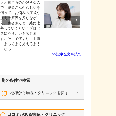
ください。
人と接するのが好きなの
一言でいうと「
で、患者さんからお話を
いこと」です。
伺って、お悩みの症状や
視力の低下にし
疾患の原因を探りなが
の原因はひとつ
ら、患者さんと一緒に改
く、複数の要因
善していくというプロセ
複雑に絡んで起
スにやりがいを感じま
ことがあります
す。そして何より、手術
分かりづらい状
によってよく見えるよう
あきらめること
になっ…
>>記事全文を読む
に向…
別の条件で検索
地域から病院・クリニックを探す
口コミがある病院・クリニック