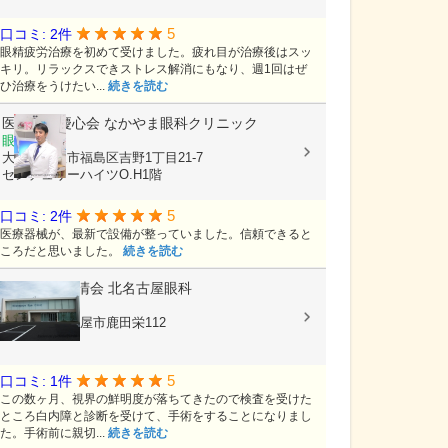
5
口コミ: 2件
眼精疲労治療を初めて受けました。疲れ目が治療後はスッ
キリ。リラックスできストレス解消にもなり、週1回はぜ
ひ治療をうけたい...
続きを読む
医療法人慶心会
なかやま眼科クリニック
眼科
大阪府大阪市福島区吉野1丁目21-7
センチュリーハイツO.H1階
5
口コミ: 2件
医療器械が、最新で設備が整っていました。信頼できると
ころだと思いました。
続きを読む
医療法人 春清会
北名古屋眼科
眼科
愛知県北名古屋市鹿田栄112
5
口コミ: 1件
この数ヶ月、視界の鮮明度が落ちてきたので検査を受けた
ところ白内障と診断を受けて、手術をすることになりまし
た。手術前に親切...
続きを読む