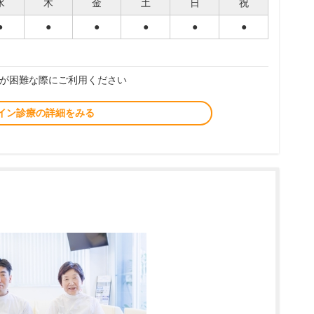
水
木
金
土
日
祝
●
●
●
●
●
●
が困難な際にご利用ください
イン診療の詳細をみる