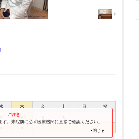
]
水
木
金
土
日
祝
●
●
●
●
ります。来院前に必ず医療機関に直接ご確認ください。
●
●
×閉じる