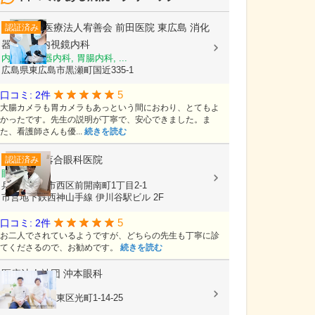
医療法人宥善会
前田医院 東広島 消化
認証済み
器内科・内視鏡内科
内科, 消化器内科, 胃腸内科, ...
広島県東広島市黒瀬町国近335-1
5
口コミ: 2件
大腸カメラも胃カメラもあっという間におわり、とてもよ
かったです。先生の説明が丁寧で、安心できました。ま
た、看護師さんも優...
続きを読む
落合眼科医院
認証済み
眼科
兵庫県神戸市西区前開南町1丁目2-1
市営地下鉄西神山手線 伊川谷駅ビル 2F
5
口コミ: 2件
お二人でされているようですが、どちらの先生も丁寧に診
てくださるので、お勧めです。
続きを読む
医療法人社団
沖本眼科
眼科
広島県広島市東区光町1-14-25