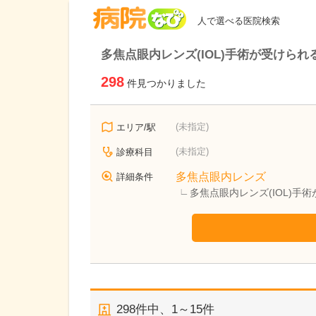
病院なび
人で選べる医院検索
多焦点眼内レンズ(IOL)手術が受けられ
298
件見つかりました
(未指定)
エリア/駅
(未指定)
診療科目
多焦点眼内レンズ
詳細条件
多焦点眼内レンズ(IOL)手
298
件中、
1～15件