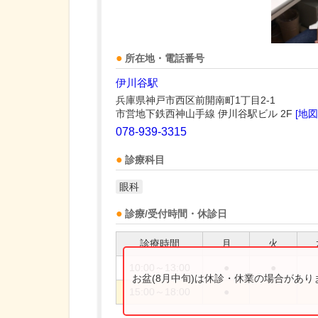
所在地・電話番号
伊川谷駅
兵庫県神戸市西区前開南町1丁目2-1
市営地下鉄西神山手線 伊川谷駅ビル 2F
[地図
078-939-3315
診療科目
眼科
診療/受付時間・休診日
診療時間
月
火
10:00～13:00
●
●
お盆(8月中旬)は休診・休業の場合があ
15:00～18:00
●