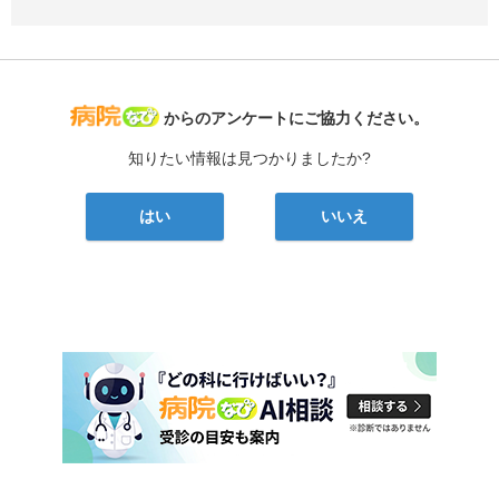
病院なび
からのアンケートにご協力ください。
知りたい情報は見つかりましたか?
はい
いいえ