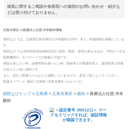
病気に関するご相談や各医院への個別のお問い合わせ・紹介な
どは受け付けておりません。
広島市東区
の
医療法人社団 沖本眼科
情報
病院なび では、
広島県
広島市東区
の
沖本眼科
の
評判・求人・転職
情報を掲載していま
す。
病院なび では市区町村別/診療科目別に病院・医院・薬局を探せるほか、予約ができる
医療機関や、キーワードでの検索も可能です。
病院を探したい時、診療時間を調べたい時、医師求人や看護師求人、薬剤師求人情報
を知りたい時に便利です。
また、役立つ医療コラムなども掲載していますので、是非ご覧になってください。
関連キーワード:
眼科 / 広島県 / 広島市東区 / かかりつけ
病院なびトップ
>
広島県
>
広島市東区
>
眼科
>
医療法人社団 沖本
眼科