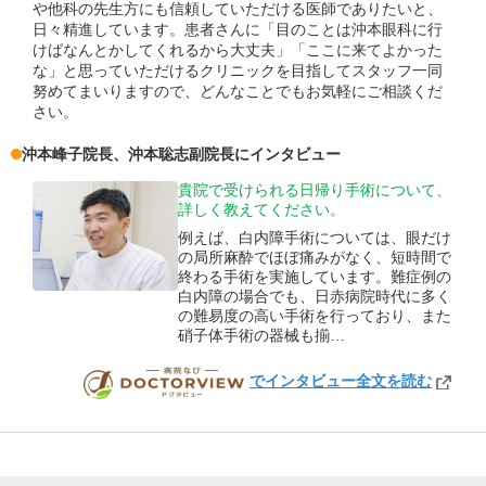
や他科の先生方にも信頼していただける医師でありたいと、
日々精進しています。患者さんに「目のことは沖本眼科に行
けばなんとかしてくれるから大丈夫」「ここに来てよかった
な」と思っていただけるクリニックを目指してスタッフ一同
努めてまいりますので、どんなことでもお気軽にご相談くだ
さい。
沖本峰子
院長
、
沖本聡志
副院長
にインタビュー
貴院で受けられる日帰り手術について、
詳しく教えてください。
例えば、白内障手術については、眼だけ
の局所麻酔でほぼ痛みがなく、短時間で
終わる手術を実施しています。難症例の
白内障の場合でも、日赤病院時代に多く
の難易度の高い手術を行っており、また
硝子体手術の器械も揃…
でインタビュー全文を読む
DOCTORVIEW