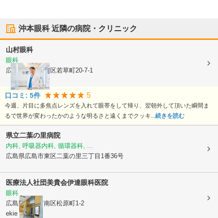
沖本眼科
近隣の病院・クリニック
山村眼科
眼科
広島県広島市東区
若草町20-7-1
5
口コミ:
5
件
今週、片目に多焦点レンズを入れて眼帯をして帰り、翌朝外して頂いた瞬間ま
るで世界が変わったかのような明るさと遠くまでクッキ...
続きを読む
県立二葉の里病院
内科, 呼吸器内科, 循環器科, ...
広島県広島市東区
二葉の里三丁目1番36号
医療法人社団美貴会
伊達眼科医院
眼科
広島県広島市南区
松原町1-2
ekie 東 2F