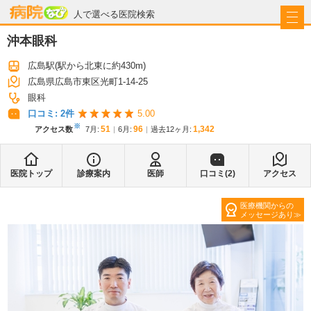
病院なび
人で選べる医院検索
沖本眼科
広島駅
(駅から
北東に約430m
)
広島県広島市東区光町1-14-25
眼科
口コミ:
2
件
5.00
※
51
96
1,342
アクセス数
7月
:
6月
:
過去12ヶ月:
医院トップ
診療案内
医師
口コミ(
2
)
アクセス
医療機関からの
メッセージあり