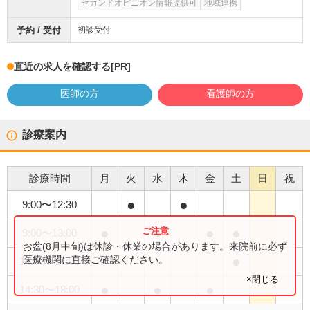
セカンドオピニオン情報提供可
地域連携
予約 / 受付
初診受付
直近の求人を確認する
[PR]
医師の方
看護師の方
診療案内
診療時間
月
火
水
木
金
土
日
祝
●
●
9:00
〜
12:30
●
●
●
●
9:00
〜
13:00
お盆(8月中旬)は休診・休業の場合があります。来院前に必ず
●
医療機関に直接ご確認ください。
14:00
〜
17:00
×閉じる
●
●
●
14:30
〜
18:00