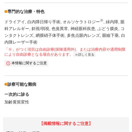
専門的な治療・特色
※
ドライアイ
白内障日帰り手術
オルソケラトロジー
緑内障
眼
科アレルギー
斜視/弱視
色覚異常
神経眼科疾患
ぶどう膜炎
コ
ンタクトレンズ
網膜硝子体手術
多焦点眼内レンズ
眼瞼下垂
白
内障レーザー手術
「※」がつく項目は自由診療(保険適用外)、または治療内容や適用制限
により自由診療となる場合があります。
詳しく見る
本情報に関するご注意
診察可能な難病
一次的に診る
加齢黄斑変性
【掲載情報に関するご注意】