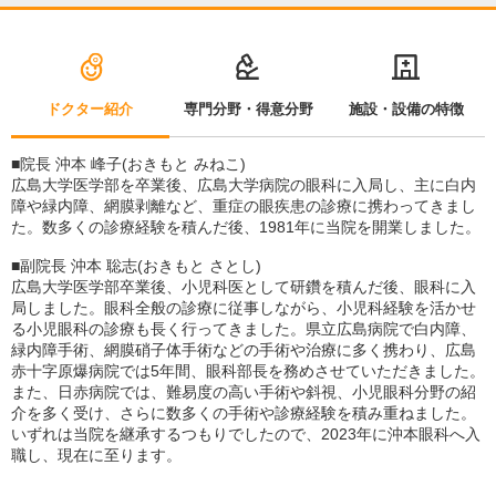
ドクター紹介
専門分野・得意分野
施設・設備の特徴
■院長 沖本 峰子(おきもと みねこ)
広島大学医学部を卒業後、広島大学病院の眼科に入局し、主に白内
障や緑内障、網膜剥離など、重症の眼疾患の診療に携わってきまし
た。数多くの診療経験を積んだ後、1981年に当院を開業しました。
■副院長 沖本 聡志(おきもと さとし)
広島大学医学部卒業後、小児科医として研鑽を積んだ後、眼科に入
局しました。眼科全般の診療に従事しながら、小児科経験を活かせ
る小児眼科の診療も長く行ってきました。県立広島病院で白内障、
緑内障手術、網膜硝子体手術などの手術や治療に多く携わり、広島
赤十字原爆病院では5年間、眼科部長を務めさせていただきました。
また、日赤病院では、難易度の高い手術や斜視、小児眼科分野の紹
介を多く受け、さらに数多くの手術や診療経験を積み重ねました。
いずれは当院を継承するつもりでしたので、2023年に沖本眼科へ入
職し、現在に至ります。