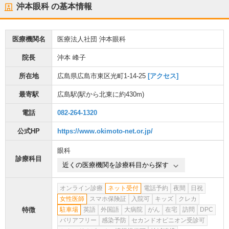
沖本眼科
の基本情報
医療機関名
医療法人社団 沖本眼科
院長
沖本 峰子
所在地
広島県広島市東区光町1-14-25
[アクセス]
最寄駅
広島駅
(駅から
北東に約430m
)
電話
082-264-1320
公式HP
https://www.okimoto-net.or.jp/
眼科
診療科目
近くの医療機関を診療科目から探す
オンライン診療
ネット受付
電話予約
夜間
日祝
女性医師
スマホ保険証
入院可
キッズ
クレカ
特徴
駐車場
英語
外国語
大病院
がん
在宅
訪問
DPC
バリアフリー
感染予防
セカンドオピニオン受診可