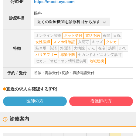
公式HP
https://moeii-eye.com
眼科
診療科目
近くの医療機関を診療科目から探す
オンライン診療
ネット受付
電話予約
夜間
日祝
女性医師
スマホ保険証
入院可
キッズ
クレカ
特徴
駐車場
英語
外国語
大病院
がん
在宅
訪問
DPC
バリアフリー
感染予防
セカンドオピニオン受診可
セカンドオピニオン情報提供可
地域連携
予約 / 受付
初診・再診受付
初診・再診電話受付
直近の求人を確認する
[PR]
医師の方
看護師の方
診療案内