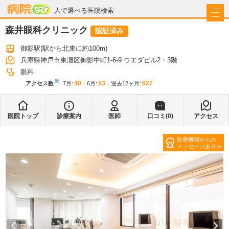
病院なび
人で選べる医院検索
森井眼科クリニック
認証済み
御影駅
(駅から
北東に約100m
)
兵庫県神戸市東灘区御影中町1-6-9 ウエダビル2・3階
眼科
※
40
53
627
アクセス数
7月
:
6月
:
過去12ヶ月:
医院トップ
診療案内
医師
口コミ(
0
)
アクセス
医療機関からの
メッセージあり