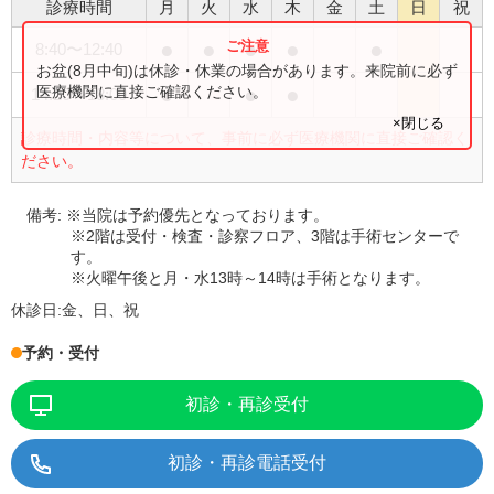
診療時間
月
火
水
木
金
土
日
祝
●
●
●
●
●
8:40
〜
12:40
お盆(8月中旬)は休診・休業の場合があります。来院前に必ず
●
●
●
医療機関に直接ご確認ください。
14:20
〜
18:00
×閉じる
診療時間・内容等について、事前に必ず医療機関に直接ご確認く
ださい。
備考:
※当院は予約優先となっております。
※2階は受付・検査・診察フロア、3階は手術センターで
す。
※火曜午後と月・水13時～14時は手術となります。
休診日:
金、日、祝
予約・受付
初診・再診受付
初診・再診電話受付