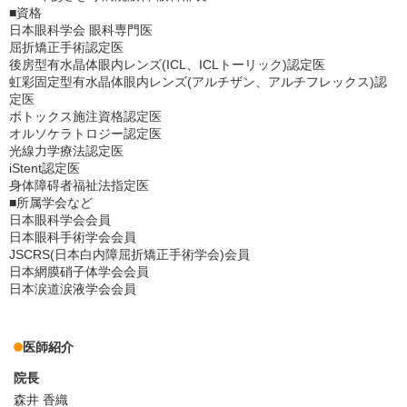
■資格
日本眼科学会 眼科専門医
屈折矯正手術認定医
後房型有水晶体眼内レンズ(ICL、ICLトーリック)認定医
虹彩固定型有水晶体眼内レンズ(アルチザン、アルチフレックス)認
定医
ボトックス施注資格認定医
オルソケラトロジー認定医
光線力学療法認定医
iStent認定医
身体障碍者福祉法指定医
■所属学会など
日本眼科学会会員
日本眼科手術学会会員
JSCRS(日本白内障屈折矯正手術学会)会員
日本網膜硝子体学会会員
日本涙道涙液学会会員
医師紹介
院長
森井 香織