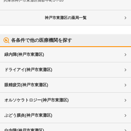
兵庫県神戸市東灘区
御影中町1-7-20
神戸市東灘区
の薬局一覧
各条件で他の医療機関を探す
緑内障
(
神戸市東灘区
)
ドライアイ
(
神戸市東灘区
)
眼精疲労
(
神戸市東灘区
)
オルソケラトロジー
(
神戸市東灘区
)
ぶどう膜炎
(
神戸市東灘区
)
白内障
(
神戸市東灘区
)