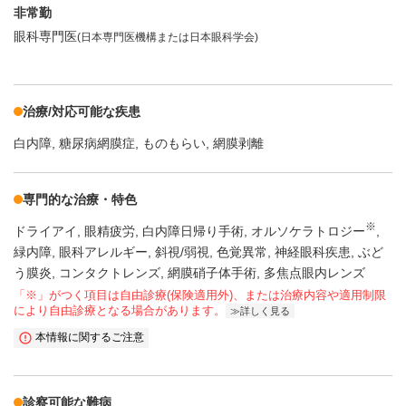
非常勤
眼科専門医
(日本専門医機構または日本眼科学会)
治療/対応可能な疾患
白内障
糖尿病網膜症
ものもらい
網膜剥離
専門的な治療・特色
※
ドライアイ
眼精疲労
白内障日帰り手術
オルソケラトロジー
緑内障
眼科アレルギー
斜視/弱視
色覚異常
神経眼科疾患
ぶど
う膜炎
コンタクトレンズ
網膜硝子体手術
多焦点眼内レンズ
「※」がつく項目は自由診療(保険適用外)、または治療内容や適用制限
により自由診療となる場合があります。
詳しく見る
本情報に関するご注意
診察可能な難病