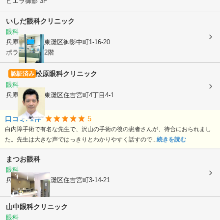
ビエラ御影 3F
いしだ眼科クリニック
眼科
兵庫県神戸市東灘区
御影中町1-16-20
ポラリス御影2階
松原眼科クリニック
認証済み
眼科
兵庫県神戸市東灘区
住吉宮町4丁目4-1
5
口コミ:
1
件
白内障手術で有名な先生で、沢山の手術の後の患者さんが、待合におられまし
た。先生は大きな声ではっきりとわかりやすく話すので...
続きを読む
まつお眼科
眼科
兵庫県神戸市東灘区
住吉宮町3-14-21
山中眼科クリニック
眼科