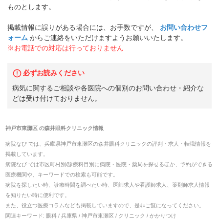
ものとします。
掲載情報に誤りがある場合には、お手数ですが、
お問い合わせフ
ォーム
からご連絡をいただけますようお願いいたします。
※お電話での対応は行っておりません
必ずお読みください
病気に関するご相談や各医院への個別のお問い合わせ・紹介な
どは受け付けておりません。
神戸市東灘区
の
森井眼科クリニック
情報
病院なび では、
兵庫県
神戸市東灘区
の
森井眼科クリニック
の
評判・求人・転職
情報を
掲載しています。
病院なび では市区町村別/診療科目別に病院・医院・薬局を探せるほか、予約ができる
医療機関や、キーワードでの検索も可能です。
病院を探したい時、診療時間を調べたい時、医師求人や看護師求人、薬剤師求人情報
を知りたい時に便利です。
また、役立つ医療コラムなども掲載していますので、是非ご覧になってください。
関連キーワード:
眼科 / 兵庫県 / 神戸市東灘区 / クリニック / かかりつけ