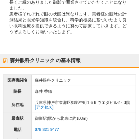
長くご縁のありました御影で開業させていただくことになり
ました。
患者様それぞれで眼の状態は異なります。患者様の眼球の計
測結果と眼光学知識を統合し、科学的根拠に基づいたより良
い眼科医療を提供できるように努めて診療していきます。ど
うぞよろしくお願いいたします。
森井眼科クリニック
の基本情報
医療機関名
森井眼科クリニック
院長
森井 香織
兵庫県神戸市東灘区御影中町1-6-9 ウエダビル2・3階
所在地
[アクセス]
最寄駅
御影駅
(駅から
北東に約100m
)
電話
078-821-9477