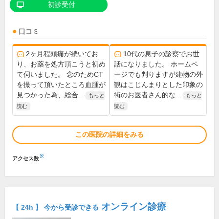
初診受付
口コミ
2ヶ月程頭痛が続いてお
10代の息子の診察でお世
り、お薬を処方頂こうと初め
話になりました。 ホームペ
て伺いました。 念のためCT
ージでも判りますが建物の外
を撮って頂いたところ血腫が
観はこじんまりとした印象の
見つかった為、総合...
街のお医者さん的な...
もっと
もっと
読む
読む
この医院の詳細をみる
※
アクセス数
オンライン診療
【 24h 】 今から受診できる