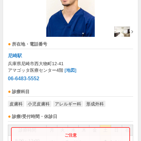
所在地・電話番号
尼崎駅
兵庫県尼崎市西大物町12-41
アマゴッタ医療センター4階
[地図]
06-6483-5552
診療科目
皮膚科
小児皮膚科
アレルギー科
形成外科
診療/受付時間・休診日
診療時間
月
火
水
木
金
土
日
祝
9:00～12:30
●