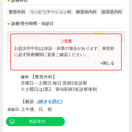
診療科目
整形外科
リハビリテーション科
糖尿病内科
循環器内科
診療/受付時間・休診日
外来受付時間
月
火
水
木
金
土
日
祝
9:00～13:00
●
●
●
●
●
●
お盆(8月中旬)は休診・休業の場合があります。来院前
に必ず医療機関に直接ご確認ください。
14:30～18:00
●
●
●
●
●
×閉じる
【整形外科】
備考:
月曜日～土曜日:毎日 医師2名診察
※土曜日は(第2、第4)医師3名診察体制
【糖尿...(
続きを読む
)
土午後、日、祝
休診日:
初診受付