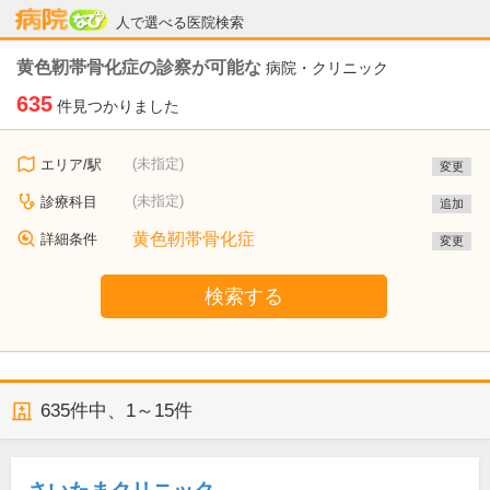
病院なび
人で選べる医院検索
黄色靭帯骨化症の診察が可能な
病院・クリニック
635
件見つかりました
(未指定)
エリア/駅
変更
(未指定)
診療科目
追加
黄色靭帯骨化症
詳細条件
変更
検索する
635
件中、
1～15件