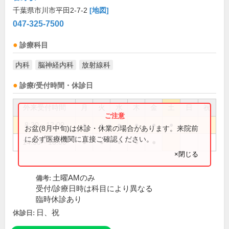
千葉県市川市平田2-7-2
[地図]
047-325-7500
診療科目
内科
脳神経内科
放射線科
診療/受付時間・休診日
外来受付時間
月
火
水
木
金
土
日
祝
8:30～12:00
●
●
●
●
●
●
お盆(8月中旬)は休診・休業の場合があります。来院前
に必ず医療機関に直接ご確認ください。
14:30～18:00
●
●
●
●
●
×閉じる
土曜AMのみ
備考:
受付/診療日時は科目により異なる
臨時休診あり
日、祝
休診日: