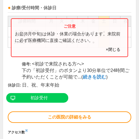
診療/受付時間・休診日
診療時間
月
火
水
木
金
土
日
祝
9:30～12:30
●
●
●
●
●
お盆(8月中旬)は休診・休業の場合があります。来院前
に必ず医療機関に直接ご確認ください。
14:00～17:00
●
●
●
●
×閉じる
<初診で来院される方へ>
備考:
下の「初診受付」のボタンより30分単位で24時間ご
予約いただくことが可能で...(
続きを読む
)
日、祝、年末年始
休診日:
初診受付
この医院の詳細をみる
※
アクセス数