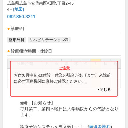
広島県広島市安佐南区祇園5丁目2-45
4F
[地図]
082-850-3211
診療科目
整形外科
リハビリテーション科
診療/受付時間・休診日
診療時間
月
火
水
木
金
土
日
祝
9:00～12:00
●
●
●
●
●
●
お盆(8月中旬)は休診・休業の場合があります。来院前
に必ず医療機関に直接ご確認ください。
14:30～18:00
●
●
●
●
×閉じる
【お知らせ】
備考:
毎月第二、第四木曜日は大学病院からの代診となり
ます。
診療予約システムを導入致しまし...(
続きを読む
)