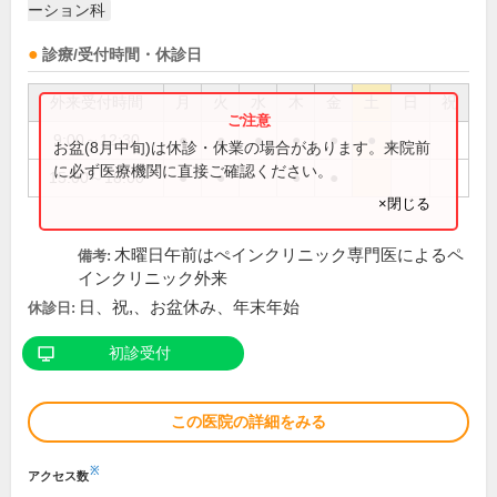
ーション科
診療/受付時間・休診日
外来受付時間
月
火
水
木
金
土
日
祝
9:00～12:30
●
●
●
●
●
●
お盆(8月中旬)は休診・休業の場合があります。来院前
に必ず医療機関に直接ご確認ください。
15:00～18:00
●
●
●
●
×閉じる
木曜日午前はぺインクリニック専門医によるペ
備考:
インクリニック外来
日、祝,、お盆休み、年末年始
休診日:
初診受付
この医院の詳細をみる
※
アクセス数