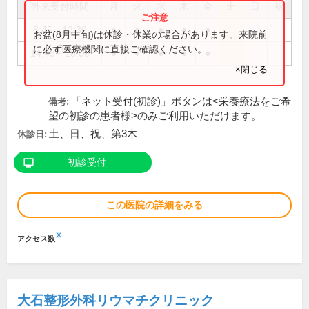
外来受付時間
月
火
水
木
金
土
日
祝
8:45～12:30
●
●
●
●
●
お盆(8月中旬)は休診・休業の場合があります。来院前
に必ず医療機関に直接ご確認ください。
14:45～18:00
●
●
●
●
●
×閉じる
「ネット受付(初診)」ボタンは<栄養療法をご希
備考:
望の初診の患者様>のみご利用いただけます。
土、日、祝、第3木
休診日:
初診受付
この医院の詳細をみる
※
アクセス数
大石整形外科リウマチクリニック