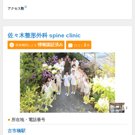
※
アクセス数
佐々木整形外科 spine clinic
情報認証済み
2
医療機関による
口コミ
件
所在地・電話番号
古市橋駅