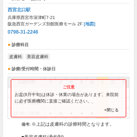
西宮北口駅
兵庫県西宮市深津町7-21
阪急西宮ガーデンズ別館医療モール 2F
[地図]
0798-31-2246
診療科目
皮膚科
美容皮膚科
診療/受付時間・休診日
診療時間
月
火
水
木
金
土
日
祝
9:00～13:00
●
お盆(8月中旬)は休診・休業の場合があります。来院前
に必ず医療機関に直接ご確認ください。
10:00～13:00
●
●
●
●
●
×閉じる
15:30～19:00
●
●
●
●
●
※上記は皮膚科の診療時間となります。
備考: