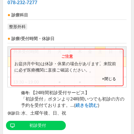
078-232-7277
診療科目
整形外科
診療/受付時間・休診日
外来受付時間
月
火
水
木
金
土
日
祝
8:30～12:00
●
●
●
●
●
お盆(8月中旬)は休診・休業の場合があります。来院前
に必ず医療機関に直接ご確認ください。
13:30～17:00
●
●
×閉じる
13:30～19:00
●
●
【24時間初診受付サービス】
備考:
「初診受付」ボタンより24時間いつでも初診の方の
予約を受付ております。...(
続きを読む
)
水、土曜午後、日、祝
休診日:
初診受付