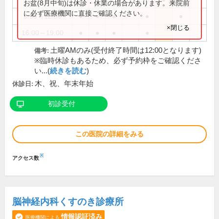
お盆(8月中旬)は休診・休業の場合があります。来院前
に必ず医療機関に直接ご確認ください。
9:30～12:30
●
●
●
●
●
×閉じる
16:00～19:00
●
●
●
●
土曜AMのみ(受付終了時間は12:00となります)
備考:
※臨時休診もあるため、必ず予約枠をご確認くださ
い...(
続きを読む
)
木、祝、年末年始
休診日:
初診受付
この医院の詳細をみる
※
アクセス数
脳神経内科くすのき診療所
情報認証済み
医療機関による