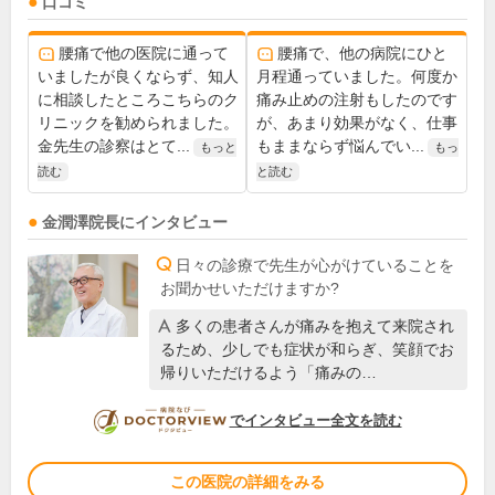
口コミ
腰痛で他の医院に通って
腰痛で、他の病院にひと
いましたが良くならず、知人
月程通っていました。何度か
に相談したところこちらのク
痛み止めの注射もしたのです
リニックを勧められました。
が、あまり効果がなく、仕事
金先生の診察はとて...
もままならず悩んでい...
もっと
もっ
読む
と読む
金潤澤
院長
にインタビュー
日々の診療で先生が心がけていることを
お聞かせいただけますか?
多くの患者さんが痛みを抱えて来院され
るため、少しでも症状が和らぎ、笑顔でお
帰りいただけるよう「痛みの…
DOCTORVIEW
でインタビュー全文を読む
この医院の詳細をみる