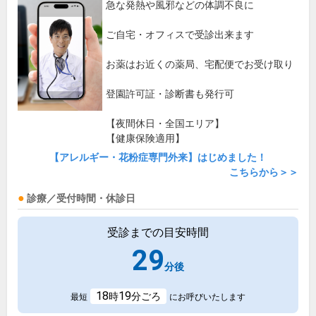
急な発熱や風邪などの体調不良に
ご自宅・オフィスで受診出来ます
お薬はお近くの薬局、宅配便でお受け取り
登園許可証・診断書も発行可
【夜間休日・全国エリア】
【健康保険適用】
【アレルギー・花粉症専門外来】はじめました！
こちらから＞＞
診療／受付時間・休診日
受診までの目安時間
29
分後
18
19
時
分ごろ
最短
にお呼びいたします