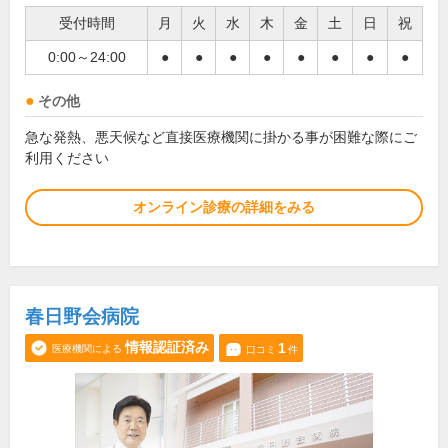
受付時間
月
火
水
木
金
土
日
祝
0:00～24:00
●
●
●
●
●
●
●
●
その他
急な発熱、悪天候など直接医療機関に掛かる事が困難な際にご
利用ください
オンライン診療の詳細をみる
春日野会病院
情報認証済み
1
医療機関による
口コミ
件