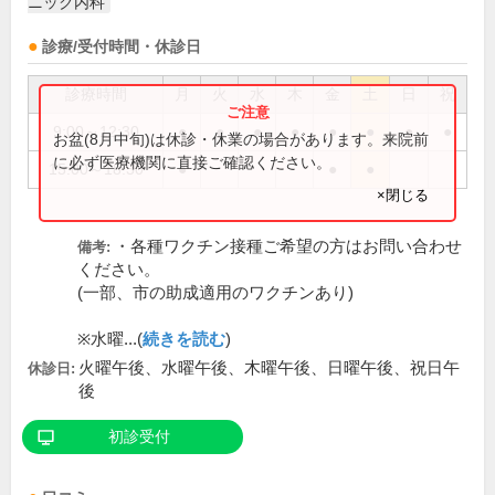
ニック内科
診療/受付時間・休診日
診療時間
月
火
水
木
金
土
日
祝
9:00～12:30
●
●
●
●
●
●
●
●
お盆(8月中旬)は休診・休業の場合があります。来院前
に必ず医療機関に直接ご確認ください。
15:00～18:30
●
●
●
×閉じる
・各種ワクチン接種ご希望の方はお問い合わせ
備考:
ください。
(一部、市の助成適用のワクチンあり)
※水曜...(
続きを読む
)
火曜午後、水曜午後、木曜午後、日曜午後、祝日午
休診日:
後
初診受付