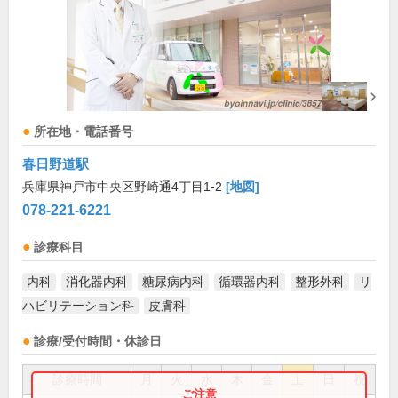
所在地・電話番号
春日野道駅
兵庫県神戸市中央区野崎通4丁目1-2
[地図]
078-221-6221
診療科目
内科
消化器内科
糖尿病内科
循環器内科
整形外科
リ
ハビリテーション科
皮膚科
診療/受付時間・休診日
診療時間
月
火
水
木
金
土
日
祝