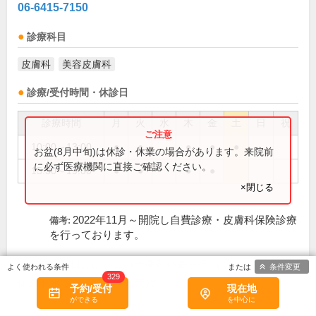
06-6415-7150
診療科目
皮膚科
美容皮膚科
診療/受付時間・休診日
診療時間
月
火
水
木
金
土
日
祝
10:00～13:00
●
●
●
●
●
お盆(8月中旬)は休診・休業の場合があります。来院前
に必ず医療機関に直接ご確認ください。
15:30～19:00
●
●
●
●
×閉じる
2022年11月～開院し自費診療・皮膚科保険診療
備考:
を行っております。
土曜日には、コロナ発熱外来を行...(
続きを読む
)
条件変更
329
水、日、祝、年末年始
休診日:
予約/受付
現在地
初診受付