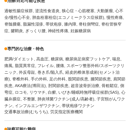
治療/対応可能な疾患
過敏性腸症候群
逆流性食道炎
狭心症・心筋梗塞
大動脈瘤
心不
全/慢性心不全
肺血栓塞栓症(エコノミークラス症候群)
慢性疼痛
脊髄腫瘍
脂漏性湿疹
帯状疱疹
膝内障
脊柱側彎症
脊柱管狭窄
症
腱鞘炎
ぎっくり腰
神経性疼痛
妊娠糖尿病
専門的な治療・特色
肥満/ダイエット
高血圧
糖尿病
糖尿病足病変フットケア
喘息
痛風
脂質異常症
フレイル
腰痛
スポーツ整形外科/スポーツクリ
ニック
外反母趾
巻き爪/陥入爪
経皮的椎体形成術(セメント治
療)
脊椎外科
手の外科
足の外科
股関節疾患
膝関節疾患
肩関節
疾患
AKA療法(博田法)
肘関節疾患
超音波骨折治療
骨粗鬆症
側
弯症
ロコモ
リウマチ
白癬
いびき/睡眠時無呼吸症候群(SAS)
心
臓弁膜症
不整脈
肺炎球菌ワクチン(成人/高齢者)
子宮頸がんワク
チン
インフルエンザワクチン
帯状疱疹ワクチン
交通事故治療(むちうち), 労災指定医療機関
診察可能な難病