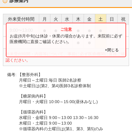
診療案内
外来受付時間
月
火
水
木
金
土
日
祝
●
●
●
●
●
●
9:00
〜
13:00
お盆(8月中旬)は休診・休業の場合があります。来院前に必ず
●
●
●
●
●
医療機関に直接ご確認ください。
14:30
〜
18:00
×閉じる
外来受付時間・内容等について、事前に必ず医療機関に直接ご確
認ください。
備考:
【整形外科】
月曜日～土曜日:毎日 医師2名診察
※土曜日は(第2、第4)医師3名診察体制
【糖尿病内科】
月曜日・火曜日 10:00～15:00(昼休みなし)
【循環器内科】
水曜日・金曜日 9:00～13:00 13:30～16:30
木曜日・土曜日 9:00～13:00
※循環器内科の土曜日は(第1、第3、第5)のみ