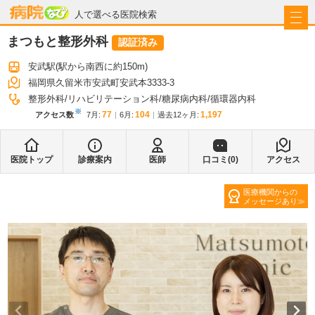
病院なび
人で選べる医院検索
まつもと整形外科
認証済み
安武駅
(駅から
南西に約150m
)
福岡県久留米市安武町安武本3333-3
整形外科
リハビリテーション科
糖尿病内科
循環器内科
※
77
104
1,197
アクセス数
7月
:
6月
:
過去12ヶ月:
医院トップ
診療案内
医師
口コミ(
0
)
アクセス
医療機関からの
メッセージあり