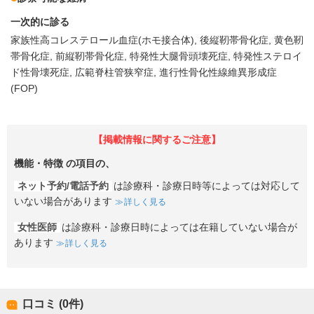
一次的に診る
家族性高コレステロール血症(ホモ接合体)
後縦靭帯骨化症
黄色靭
帯骨化症
前縦靭帯骨化症
特発性大腿骨頭壊死症
特発性ステロイ
ド性骨壊死症
広範脊柱管狭窄症
進行性骨化性線維異形成症
(FOP)
【掲載情報に関するご注意】
機能・特徴
の項目の、
ネット予約/電話予約
は診療科・診療日時等によっては対応して
いない場合があります
詳しく見る
女性医師
は診療科・診療日時によっては在籍していない場合が
あります
詳しく見る
口コミ (0件)