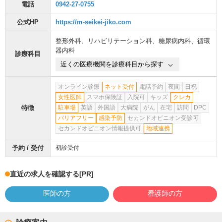
電話
0942-27-0755
公式HP
https://m-seikei-jiko.com
整形外科
、
リハビリテーション科
、
糖尿病内科
、
循環
器内科
診療科目
近くの医療機関を診療科目から探す
オンライン診療
ネット受付
電話予約
夜間
日祝
女性医師
スマホ保険証
入院可
キッズ
クレカ
特徴
駐車場
英語
外国語
大病院
がん
在宅
訪問
DPC
バリアフリー
感染予防
セカンドオピニオン受診可
セカンドオピニオン情報提供可
地域連携
予約 / 受付
初診受付
直近の求人を確認する
[PR]
医師の方
看護師の方