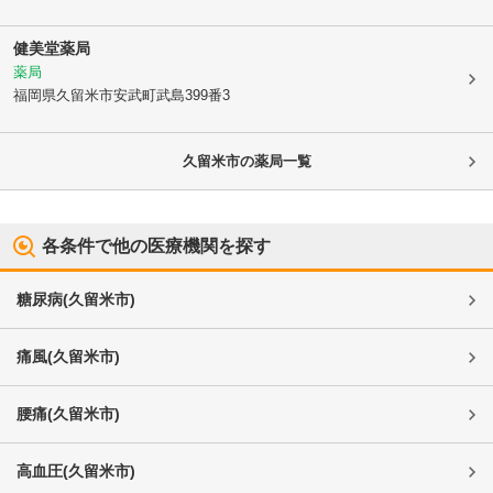
健美堂薬局
薬局
福岡県久留米市
安武町武島399番3
久留米市
の薬局一覧
各条件で他の医療機関を探す
糖尿病
(
久留米市
)
痛風
(
久留米市
)
腰痛
(
久留米市
)
高血圧
(
久留米市
)