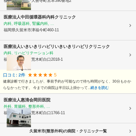
福岡県久留米市
大善寺町宮本390番地2
医療法人
中田循環器科内科クリニック
内科, 呼吸器科, 腎臓内科, ...
福岡県久留米市
津福今町460-11
医療法人いきいきリハビリ
いきいきリハビリクリニック
内科, リハビリテーション科
福岡県久留米市
荒木町白口2018-1
5
口コミ:
2
件
健康診断で行きましたが、事前予約が可能なので待ち時間がなく、30分もかか
らなかったです。 今までの病院は半日以上掛かって...
続きを読む
医療法人惠清会
岡田医院
外科, 胃腸科, 整形外科, ...
福岡県久留米市
荒木町白口1766-11
久留米市(整形外科)の病院・クリニック一覧