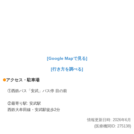
[Google Mapで見る]
[行き方を調べる]
アクセス・駐車場
①西鉄バス「安武」バス停 目の前
②最寄り駅: 安武駅
西鉄大牟田線・安武駅徒歩2分
情報更新日時:
2026年
6月
(医療機関ID:
275138
)