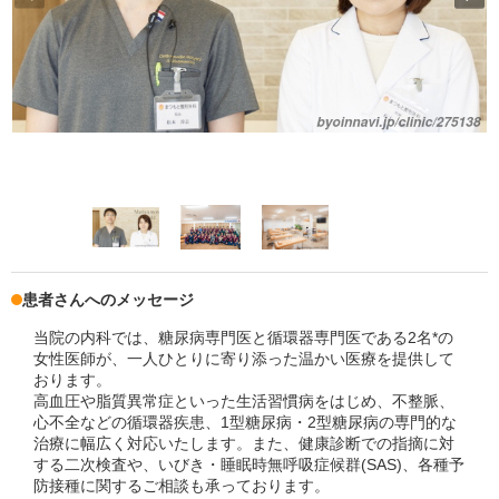
患者さんへのメッセージ
当院の内科では、糖尿病専門医と循環器専門医である2名*の
女性医師が、一人ひとりに寄り添った温かい医療を提供して
おります。
高血圧や脂質異常症といった生活習慣病をはじめ、不整脈、
心不全などの循環器疾患、1型糖尿病・2型糖尿病の専門的な
治療に幅広く対応いたします。また、健康診断での指摘に対
する二次検査や、いびき・睡眠時無呼吸症候群(SAS)、各種予
防接種に関するご相談も承っております。