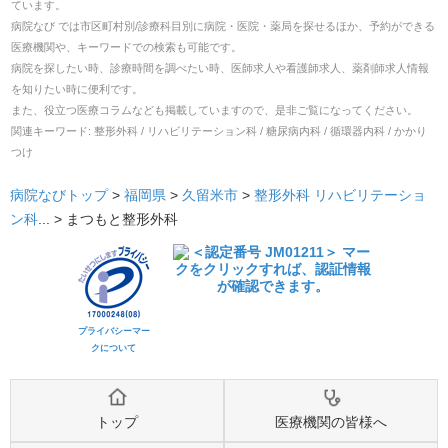
ています。
病院なび では市区町村別/診療科目別に病院・医院・薬局を探せるほか、予約ができる
医療機関や、キーワードでの検索も可能です。
病院を探したい時、診療時間を調べたい時、医師求人や看護師求人、薬剤師求人情報
を知りたい時に便利です。
また、役立つ医療コラムなども掲載していますので、是非ご覧になってください。
関連キーワード:
整形外科 / リハビリテーション科 / 糖尿病内科 / 循環器内科 / かかり
つけ
病院なびトップ
>
福岡県
>
久留米市
>
整形外科
リハビリテーショ
ン科
... >
まつもと整形外科
プライバシーマー
クについて
トップ
医療機関の皆様へ