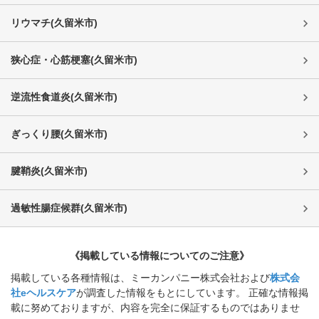
リウマチ
(
久留米市
)
狭心症・心筋梗塞
(
久留米市
)
逆流性食道炎
(
久留米市
)
ぎっくり腰
(
久留米市
)
腱鞘炎
(
久留米市
)
過敏性腸症候群
(
久留米市
)
《掲載している情報についてのご注意》
掲載している各種情報は、ミーカンパニー株式会社および
株式会
社eヘルスケア
が調査した情報をもとにしています。 正確な情報掲
載に努めておりますが、内容を完全に保証するものではありませ