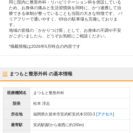
同じ院内に整形外科・リハビリテーション科を併設している
ため、お身体の痛みと生活習慣病を同時に、かつ連携して治
療できる体制が整っていることも当院の大きな特徴です。 バ
リアフリーで通いやすく、69台の駐車場も完備しておりま
す。
地域の皆様の「かかりつけ医」として、お身体の不調や不安
がございましたら、どうぞお気軽にご相談ください。
*掲載情報は2026年5月時点の内容です
まつもと整形外科
の基本情報
医療機関名
まつもと整形外科
院長
松本 淳志
所在地
福岡県久留米市安武町安武本3333-3
[アクセス]
最寄駅
安武駅
(駅から
南西に約150m
)