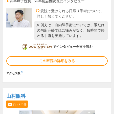
沖本峰子
院長
、
沖本聡志
副院長
にインタビュー
貴院で受けられる日帰り手術について、
詳しく教えてください。
例えば、白内障手術については、眼だけ
の局所麻酔でほぼ痛みがなく、短時間で終
わる手術を実施しています。…
DOCTORVIEW
でインタビュー全文を読む
この医院の詳細をみる
※
アクセス数
山村眼科
5
口コミ
件