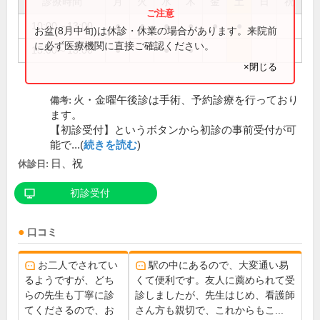
診療時間
月
火
水
木
金
土
日
祝
10:00～13:00
●
●
●
●
●
●
お盆(8月中旬)は休診・休業の場合があります。来院前
に必ず医療機関に直接ご確認ください。
15:00～18:00
●
●
●
×閉じる
火・金曜午後診は手術、予約診療を行っており
備考:
ます。
【初診受付】というボタンから初診の事前受付が可
能で...(
続きを読む
)
日、祝
休診日:
初診受付
口コミ
お二人でされてい
駅の中にあるので、大変通い易
るようですが、どち
くて便利です。友人に薦められて受
らの先生も丁寧に診
診しましたが、先生はじめ、看護師
てくださるので、お
さん方も親切で、これからもこ...