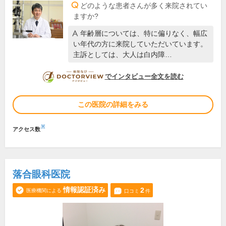
どのような患者さんが多く来院されてい
ますか?
年齢層については、特に偏りなく、幅広
い年代の方に来院していただいています。
主訴としては、大人は白内障…
DOCTORVIEW
でインタビュー全文を読む
この医院の詳細をみる
※
アクセス数
落合眼科医院
情報認証済み
2
医療機関による
口コミ
件