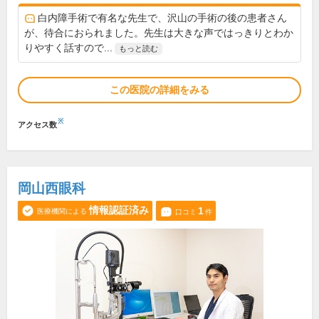
白内障手術で有名な先生で、沢山の手術の後の患者さん
が、待合におられました。先生は大きな声ではっきりとわか
りやすく話すので...
もっと読む
この医院の詳細をみる
※
アクセス数
岡山西眼科
情報認証済み
1
医療機関による
口コミ
件