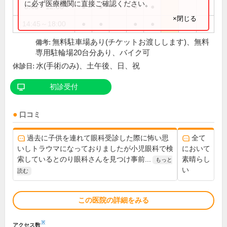
に必ず医療機関に直接ご確認ください。
8:45～12:00
●
●
●
●
×閉じる
14:45～18:00
●
●
●
●
無料駐車場あり(チケットお渡しします)、無料
備考:
専用駐輪場20台分あり、バイク可
水(手術のみ)、土午後、日、祝
休診日:
初診受付
口コミ
過去に子供を連れて眼科受診した際に怖い思
全て
いしトラウマになっておりましたが小児眼科で検
において
索しているとのり眼科さんを見つけ事前...
素晴らし
もっと
い
読む
この医院の詳細をみる
※
アクセス数