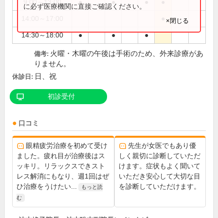
9:00～13:00
●
●
●
●
に必ず医療機関に直接ご確認ください。
14:00～17:00
●
×閉じる
14:30～18:00
●
●
●
火曜・木曜の午後は手術のため、外来診療があ
備考:
りません。
日、祝
休診日:
初診受付
口コミ
眼精疲労治療を初めて受け
先生が女医でもあり優
ました。疲れ目が治療後はス
しく親切に診断していただ
ッキリ。リラックスできスト
けます。症状もよく聞いて
レス解消にもなり、週1回はぜ
いただき安心して大切な目
ひ治療をうけたい...
を診断していただけます。
もっと読
む