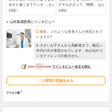
るさと遠くまでクッキ...
ステムが入って、時間...
もっ
もっ
と読む
と読む
山村基成
院長
にインタビュー
現在、どのような患者さんが来院されて
いますか?
小さいお子さんから高齢者まで、幅広い
年代の方が来院されています。めがねやコ
ンタクトレンズの処方から、…
DOCTORVIEW
でインタビュー全文を読む
この医院の詳細をみる
※
アクセス数