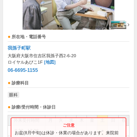
所在地・電話番号
我孫子町駅
大阪府大阪市住吉区我孫子西2-6-20
ロイヤルあびこ1F
[地図]
06-6695-1155
診療科目
眼科
診療/受付時間・休診日
外来受付時間
月
火
水
木
金
土
日
祝
8:30～12:00
●
お盆(8月中旬)は休診・休業の場合があります。来院前