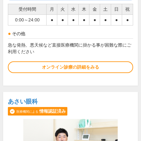
受付時間
月
火
水
木
金
土
日
祝
0:00～24:00
●
●
●
●
●
●
●
●
その他
急な発熱、悪天候など直接医療機関に掛かる事が困難な際にご
利用ください
オンライン診療の詳細をみる
あさい眼科
情報認証済み
医療機関による