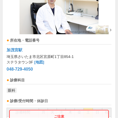
所在地・電話番号
加茂宮駅
埼玉県さいたま市北区宮原町1丁目854-1
ステラタウン3F
[地図]
048-729-4050
診療科目
眼科
診療/受付時間・休診日
診療時間
月
火
水
木
金
土
日
祝