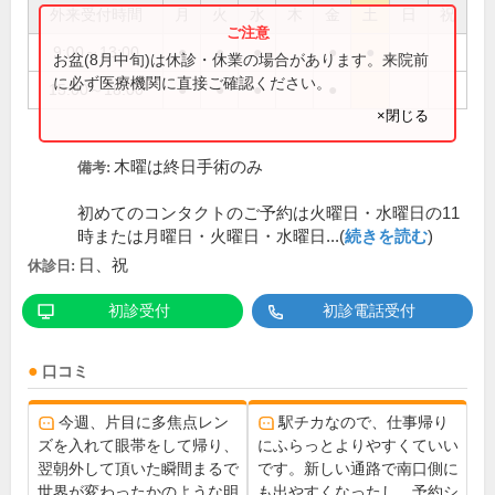
外来受付時間
月
火
水
木
金
土
日
祝
9:00～13:00
●
●
●
●
●
お盆(8月中旬)は休診・休業の場合があります。来院前
に必ず医療機関に直接ご確認ください。
15:00～18:00
●
●
●
●
×閉じる
木曜は終日手術のみ
備考:
初めてのコンタクトのご予約は火曜日・水曜日の11
時または月曜日・火曜日・水曜日...(
続きを読む
)
日、祝
休診日:
初診受付
初診電話受付
口コミ
今週、片目に多焦点レン
駅チカなので、仕事帰り
ズを入れて眼帯をして帰り、
にふらっとよりやすくていい
翌朝外して頂いた瞬間まるで
です。新しい通路で南口側に
世界が変わったかのような明
も出やすくなったし。予約シ