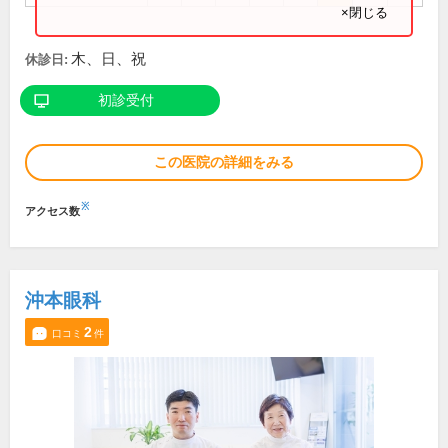
×閉じる
木、日、祝
休診日:
初診受付
この医院の詳細をみる
※
アクセス数
沖本眼科
2
口コミ
件