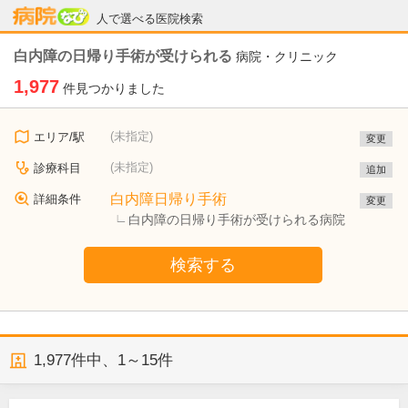
病院なび
人で選べる医院検索
白内障の日帰り手術が受けられる
病院・クリニック
1,977
件見つかりました
(未指定)
エリア/駅
変更
(未指定)
診療科目
追加
白内障日帰り手術
詳細条件
変更
白内障の日帰り手術が受けられる病院
検索する
1,977
件中、
1～15件