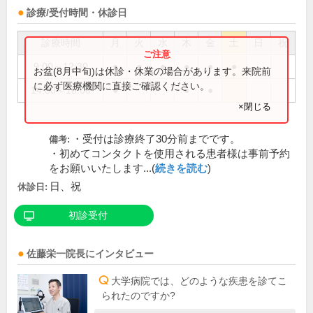
診療/受付時間・休診日
診療時間
月
火
水
木
金
土
日
祝
9:00～12:30
●
●
●
●
●
●
お盆(8月中旬)は休診・休業の場合があります。来院前
に必ず医療機関に直接ご確認ください。
14:00～18:00
●
●
●
×閉じる
・受付は診療終了30分前までです。
備考:
・初めてコンタクトを使用される患者様は事前予約
をお願いいたします...(
続きを読む
)
日、祝
休診日:
初診受付
佐藤栄一
院長
にインタビュー
大学病院では、どのような疾患を診てこ
られたのですか?