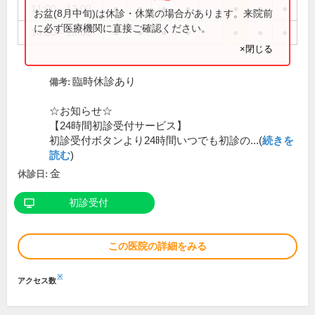
11:00～13:00
●
●
●
●
●
●
●
お盆(8月中旬)は休診・休業の場合があります。来院前
に必ず医療機関に直接ご確認ください。
14:30～18:00
●
●
●
●
●
●
●
×閉じる
臨時休診あり
備考:
☆お知らせ☆
【24時間初診受付サービス】
初診受付ボタンより24時間いつでも初診の...(
続きを
読む
)
金
休診日:
初診受付
この医院の詳細をみる
※
アクセス数