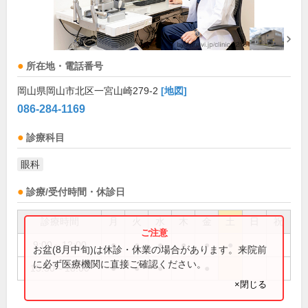
所在地・電話番号
岡山県岡山市北区一宮山崎279-2
[地図]
086-284-1169
診療科目
眼科
診療/受付時間・休診日
診療時間
月
火
水
木
金
土
日
祝
9:00～12:00
●
●
●
●
●
●
お盆(8月中旬)は休診・休業の場合があります。来院前
に必ず医療機関に直接ご確認ください。
15:30～18:00
●
●
●
●
×閉じる