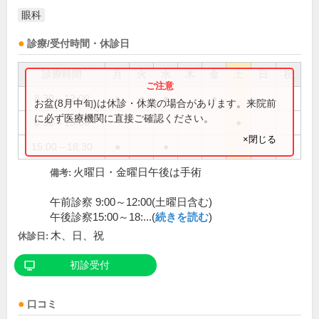
眼科
診療/受付時間・休診日
診療時間
月
火
水
木
金
土
日
祝
8:30～12:00
●
●
●
●
お盆(8月中旬)は休診・休業の場合があります。来院前
に必ず医療機関に直接ご確認ください。
8:30～13:00
●
×閉じる
15:00～18:30
●
●
火曜日・金曜日午後は手術
備考:
午前診察 9:00～12:00(土曜日含む)
午後診察15:00～18:...(
続きを読む
)
木、日、祝
休診日:
初診受付
口コミ