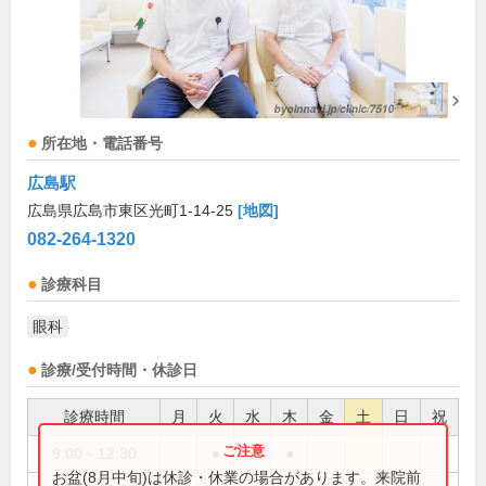
所在地・電話番号
広島駅
広島県広島市東区光町1-14-25
[地図]
082-264-1320
診療科目
眼科
診療/受付時間・休診日
診療時間
月
火
水
木
金
土
日
祝
9:00～12:30
●
●
お盆(8月中旬)は休診・休業の場合があります。来院前