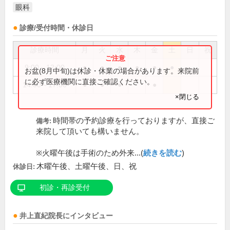
眼科
診療/受付時間・休診日
診療時間
月
火
水
木
金
土
日
祝
9:00～12:00
●
●
●
●
●
●
お盆(8月中旬)は休診・休業の場合があります。来院前
に必ず医療機関に直接ご確認ください。
14:00～17:00
●
●
●
●
×閉じる
時間帯の予約診療を行っておりますが、直接ご
備考:
来院して頂いても構いません。
※火曜午後は手術のため外来...(
続きを読む
)
木曜午後、土曜午後、日、祝
休診日:
初診・再診受付
井上直紀
院長
にインタビュー