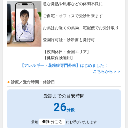
急な発熱や風邪などの体調不良に
ご自宅・オフィスで受診出来ます
お薬はお近くの薬局、宅配便でお受け取り
登園許可証・診断書も発行可
【夜間休日・全国エリア】
【健康保険適用】
【アレルギー・花粉症専門外来】はじめました！
こちらから＞＞
診療／受付時間・休診日
受診までの目安時間
26
分後
4
6
時
分ごろ
最短
にお呼びいたします