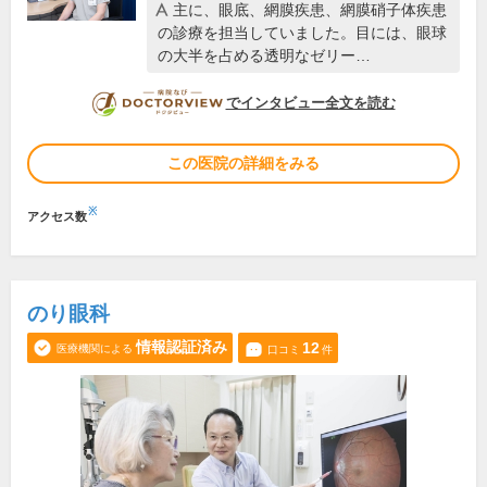
主に、眼底、網膜疾患、網膜硝子体疾患
の診療を担当していました。目には、眼球
の大半を占める透明なゼリー…
DOCTORVIEW
でインタビュー全文を読む
この医院の詳細をみる
※
アクセス数
のり眼科
情報認証済み
12
医療機関による
口コミ
件