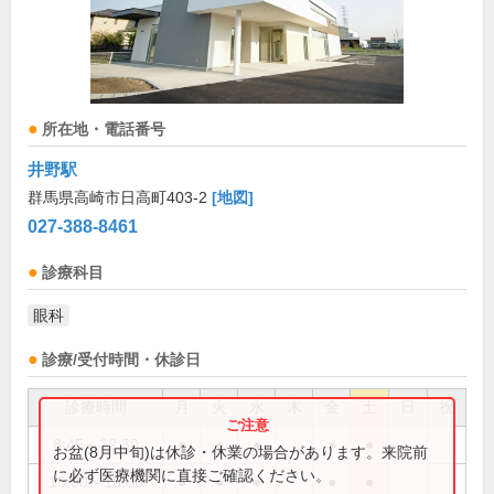
所在地・電話番号
井野駅
群馬県高崎市日高町403-2
[地図]
027-388-8461
診療科目
眼科
診療/受付時間・休診日
診療時間
月
火
水
木
金
土
日
祝
8:45～12:30
●
●
●
●
●
お盆(8月中旬)は休診・休業の場合があります。来院前
に必ず医療機関に直接ご確認ください。
15:00～18:00
●
●
●
●
●