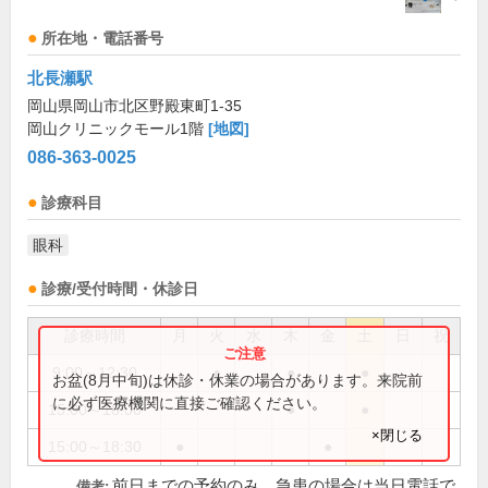
所在地・電話番号
北長瀬駅
岡山県岡山市北区野殿東町1-35
岡山クリニックモール1階
[地図]
086-363-0025
診療科目
眼科
診療/受付時間・休診日
診療時間
月
火
水
木
金
土
日
祝
9:00～12:30
●
●
●
お盆(8月中旬)は休診・休業の場合があります。来院前
に必ず医療機関に直接ご確認ください。
15:00～18:00
●
●
×閉じる
15:00～18:30
●
●
前日までの予約のみ、急患の場合は当日電話で
備考: