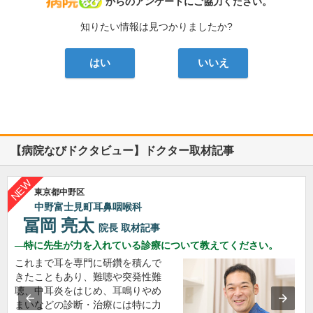
病院なび
からのアンケートにご協力ください。
知りたい情報は見つかりましたか?
はい
いいえ
【病院なびドクタビュー】ドクター取材記事
東京都中野区
中野富士見町耳鼻咽喉科
冨岡 亮太
院長
取材記事
特に先生が力を入れている診療について教えてください。
これまで耳を専門に研鑽を積んで
きたこともあり、難聴や突発性難
聴、中耳炎をはじめ、耳鳴りやめ
まいなどの診断・治療には特に力