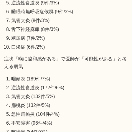
逆流性食道炎 (9件/3%)
睡眠時無呼吸症候群 (9件/3%)
気管支炎 (8件/3%)
舌下神経麻痺 (8件/3%)
糖尿病 (7件/2%)
口渇症 (6件/2%)
症状「喉に違和感がある」で医師が「可能性がある」と考
える病気
咽頭炎 (189件/7%)
逆流性食道炎 (172件/6%)
気管支炎 (132件/5%)
扁桃炎 (132件/5%)
急性扁桃炎 (104件/4%)
不安障害 (96件/4%)
咳喘息 (84件/3%)