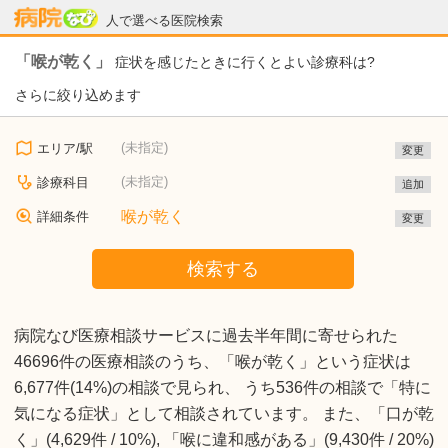
病院なび
人で選べる医院検索
「喉が乾く」
症状を感じたときに行くとよい診療科は?
さらに絞り込めます
(未指定)
エリア/駅
変更
(未指定)
診療科目
追加
喉が乾く
詳細条件
変更
検索する
病院なび医療相談サービスに過去半年間に寄せられた
46696件の医療相談のうち、「喉が乾く」という症状は
6,677件(14%)の相談で見られ、 うち536件の相談で「特に
気になる症状」として相談されています。 また、「口が乾
く」(4,629件 / 10%), 「喉に違和感がある」(9,430件 / 20%)