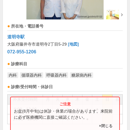
所在地・電話番号
道明寺駅
大阪府藤井寺市道明寺2丁目5-29
[地図]
072-955-1206
診療科目
内科
循環器内科
呼吸器内科
糖尿病内科
診療/受付時間・休診日
外来受付時間
月
火
水
木
金
土
日
祝
9:00～12:00
●
●
●
●
●
●
お盆(8月中旬)は休診・休業の場合があります。来院前
に必ず医療機関に直接ご確認ください。
17:00～19:00
●
●
●
●
×閉じる