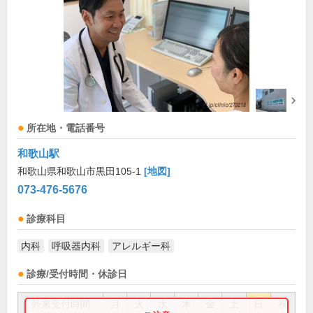
所在地・電話番号
和歌山駅
和歌山県和歌山市黒田105-1
[地図]
073-476-5676
診療科目
内科
呼吸器内科
アレルギー科
診療/受付時間・休診日
外来受付時間
月
火
水
木
金
土
日
祝