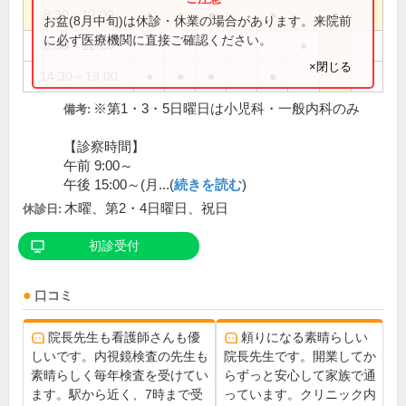
8:30～12:00
●
●
●
●
●
お盆(8月中旬)は休診・休業の場合があります。来院前
に必ず医療機関に直接ご確認ください。
8:30～12:30
●
×閉じる
14:30～19:00
●
●
●
●
※第1・3・5日曜日は小児科・一般内科のみ
備考:
【診察時間】
午前 9:00～
午後 15:00～(月...(
続きを読む
)
木曜、第2・4日曜日、祝日
休診日:
初診受付
口コミ
院長先生も看護師さんも優
頼りになる素晴らしい
しいです。内視鏡検査の先生も
院長先生です。開業してか
素晴らしく毎年検査を受けてい
らずっと安心して家族で通
ます。駅から近く、7時まで受
っています。クリニック内