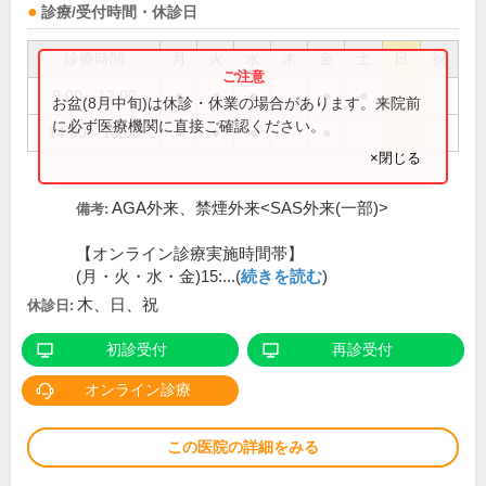
診療/受付時間・休診日
診療時間
月
火
水
木
金
土
日
祝
9:00～12:00
●
●
●
●
●
お盆(8月中旬)は休診・休業の場合があります。来院前
に必ず医療機関に直接ご確認ください。
14:00～18:00
●
●
●
●
×閉じる
AGA外来、禁煙外来<SAS外来(一部)>
備考:
【オンライン診療実施時間帯】
(月・火・水・金)15:...(
続きを読む
)
木、日、祝
休診日:
初診受付
再診受付
オンライン診療
この医院の詳細をみる