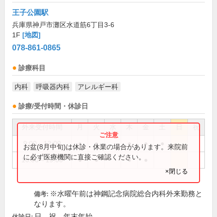
王子公園駅
兵庫県神戸市灘区水道筋6丁目3-6
1F
[地図]
078-861-0865
診療科目
内科
呼吸器内科
アレルギー科
診療/受付時間・休診日
外来受付時間
月
火
水
木
金
土
日
祝
9:00～12:00
●
●
●
●
●
お盆(8月中旬)は休診・休業の場合があります。来院前
に必ず医療機関に直接ご確認ください。
16:00～19:00
●
●
●
●
×閉じる
※水曜午前は神鋼記念病院総合内科外来勤務と
備考:
なります。
日、祝、年末年始
休診日: