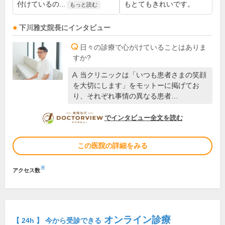
付けているの...
もとてもきれいです。
もっと読む
下川雅丈
院長
にインタビュー
日々の診療で心がけていることはありま
すか?
当クリニックは「いつも患者さまの笑顔
を大切にします」をモットーに掲げてお
り、それぞれ事情の異なる患者…
DOCTORVIEW
でインタビュー全文を読む
この医院の詳細をみる
※
アクセス数
オンライン診療
【 24h 】 今から受診できる