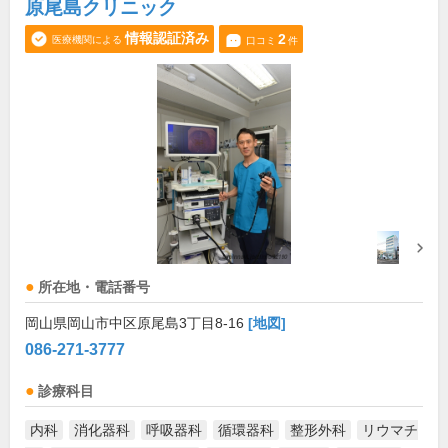
原尾島クリニック
情報認証済み
2
医療機関による
口コミ
件
所在地・電話番号
岡山県岡山市中区原尾島3丁目8-16
[地図]
086-271-3777
診療科目
内科
消化器科
呼吸器科
循環器科
整形外科
リウマチ