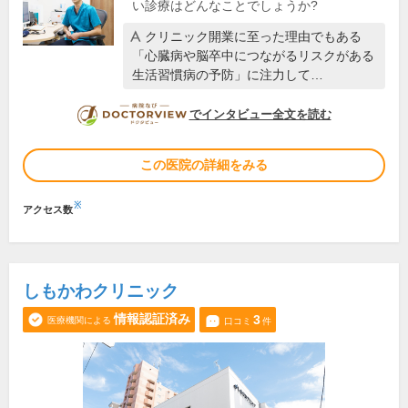
い診療はどんなことでしょうか?
クリニック開業に至った理由でもある
「心臓病や脳卒中につながるリスクがある
生活習慣病の予防」に注力して…
DOCTORVIEW
でインタビュー全文を読む
この医院の詳細をみる
※
アクセス数
しもかわクリニック
情報認証済み
3
医療機関による
口コミ
件