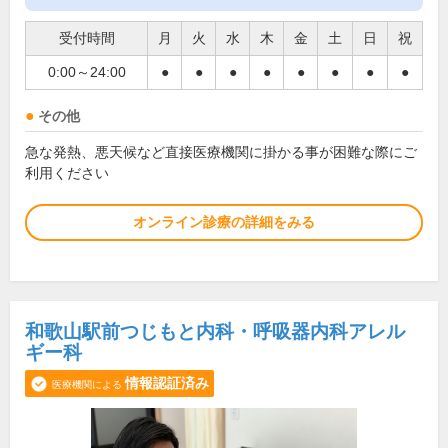
受付時間
月
火
水
木
金
土
日
祝
0:00～24:00
●
●
●
●
●
●
●
●
その他
急な発熱、悪天候など直接医療機関に掛かる事が困難な際にご
利用ください
オンライン診療の詳細をみる
和歌山駅前つじもと内科・呼吸器内科アレル
ギー科
情報認証済み
医療機関による