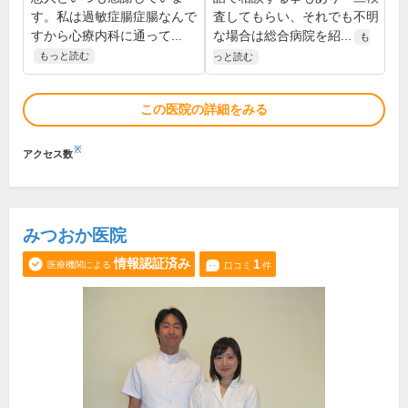
す。私は過敏症腸症腸なんで
査してもらい、それでも不明
すから心療内科に通って...
な場合は総合病院を紹...
も
もっと読む
っと読む
この医院の詳細をみる
※
アクセス数
みつおか医院
情報認証済み
1
医療機関による
口コミ
件