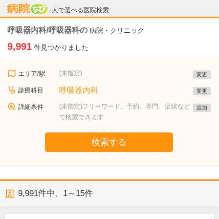
病院なび
人で選べる医院検索
呼吸器内科/呼吸器科の
病院・クリニック
9,991
件見つかりました
(未指定)
エリア/駅
変更
呼吸器内科
診療科目
変更
(未指定)フリーワード、予約、専門、症状など
詳細条件
追加
で検索できます
検索する
9,991
件中、
1～15件