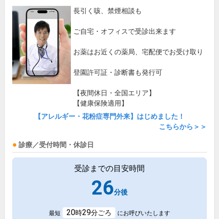
長引く咳、禁煙相談も
ご自宅・オフィスで受診出来ます
お薬はお近くの薬局、宅配便でお受け取り
登園許可証・診断書も発行可
【夜間休日・全国エリア】
【健康保険適用】
【アレルギー・花粉症専門外来】はじめました！
こちらから＞＞
診療／受付時間・休診日
受診までの目安時間
26
分後
20
29
時
分ごろ
最短
にお呼びいたします