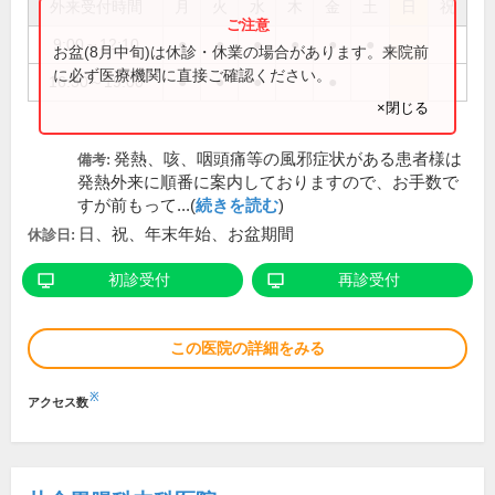
外来受付時間
月
火
水
木
金
土
日
祝
9:00～12:10
●
●
●
●
●
●
お盆(8月中旬)は休診・休業の場合があります。来院前
に必ず医療機関に直接ご確認ください。
16:30～19:00
●
●
●
●
×閉じる
発熱、咳、咽頭痛等の風邪症状がある患者様は
備考:
発熱外来に順番に案内しておりますので、お手数で
すが前もって...(
続きを読む
)
日、祝、年末年始、お盆期間
休診日:
初診受付
再診受付
この医院の詳細をみる
※
アクセス数