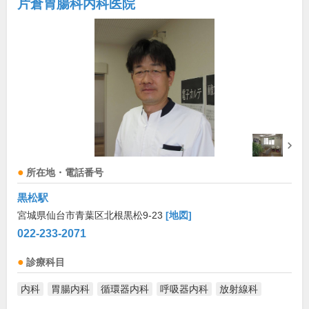
片倉胃腸科内科医院
所在地・電話番号
黒松駅
宮城県仙台市青葉区北根黒松9-23
[地図]
022-233-2071
診療科目
内科
胃腸内科
循環器内科
呼吸器内科
放射線科