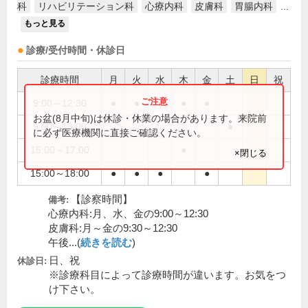
科
リハビリテーション科
心療内科
皮膚科
胃腸内科
...
もっと見る
診療/受付時間・休診日
診療時間
月
火
水
木
金
土
日
祝
9:00～12:30
●
●
●
●
●
お盆(8月中旬)は休診・休業の場合があります。来院前
9:00～13:00
●
に必ず医療機関に直接ご確認ください。
15:00～17:00
●
×閉じる
15:00～18:00
●
●
●
●
【診察時間】
備考:
心療内科:月、水、金の9:00～12:30
皮膚科:月～金の9:30～12:30
午後...(
続きを読む
)
日、祝
休診日:
※診療科目によって診療時間が違います。お気をつ
け下さい。