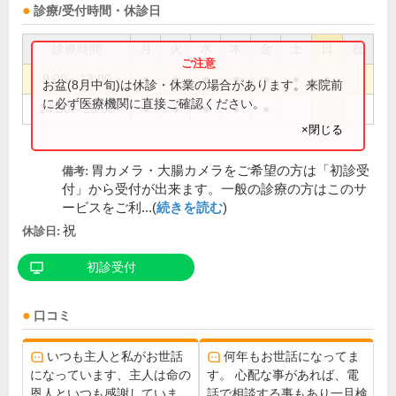
診療/受付時間・休診日
診療時間
月
火
水
木
金
土
日
祝
9:00～13:00
●
●
●
●
●
●
●
お盆(8月中旬)は休診・休業の場合があります。来院前
に必ず医療機関に直接ご確認ください。
14:30～18:00
●
●
●
●
●
×閉じる
胃カメラ・大腸カメラをご希望の方は「初診受
備考:
付」から受付が出来ます。一般の診療の方はこのサ
ービスをご利...(
続きを読む
)
祝
休診日:
初診受付
口コミ
いつも主人と私がお世話
何年もお世話になってま
になっています、主人は命の
す。 心配な事があれば、電
恩人といつも感謝していま
話で相談する事もあり一旦検