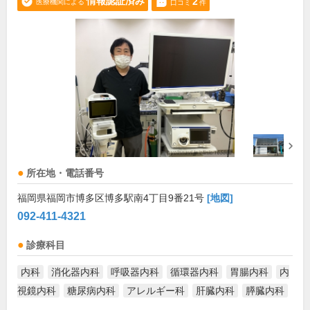
情報認証済み
2
医療機関による
口コミ
件
所在地・電話番号
福岡県福岡市博多区博多駅南4丁目9番21号
[地図]
092-411-4321
診療科目
内科
消化器内科
呼吸器内科
循環器内科
胃腸内科
内
視鏡内科
糖尿病内科
アレルギー科
肝臓内科
膵臓内科