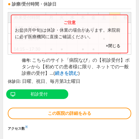
診療/受付時間・休診日
外来受付時間
月
火
水
木
金
土
日
祝
8:55～11:30
●
●
●
●
お盆(8月中旬)は休診・休業の場合があります。来院前
に必ず医療機関に直接ご確認ください。
8:55～12:30
●
●
×閉じる
14:15～17:30
●
●
●
●
こちらのサイト「病院なび」の【初診受付】ボ
備考:
タンから【初めての患者様に限り、ネットでの一般
診療の受付】...(
続きを読む
)
日曜、祝日、毎月第3土曜日
休診日:
初診受付
この医院の詳細をみる
※
アクセス数