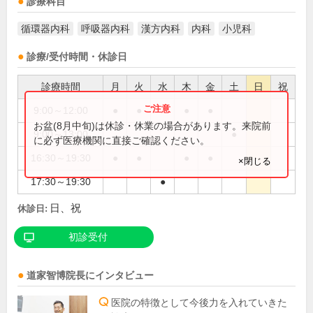
診療科目
循環器内科
呼吸器内科
漢方内科
内科
小児科
診療/受付時間・休診日
診療時間
月
火
水
木
金
土
日
祝
9:00～12:00
●
●
●
●
お盆(8月中旬)は休診・休業の場合があります。来院前
9:00～13:00
●
に必ず医療機関に直接ご確認ください。
16:30～19:30
●
●
●
●
×閉じる
17:30～19:30
●
日、祝
休診日:
初診受付
道家智博
院長
にインタビュー
医院の特徴として今後力を入れていきた