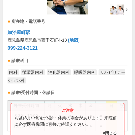
所在地・電話番号
加治屋町駅
鹿児島県鹿児島市西千石町4-13
[地図]
099-224-3121
診療科目
内科
循環器内科
消化器内科
呼吸器内科
リハビリテー
ション科
診療/受付時間・休診日
外来受付時間
月
火
水
木
金
土
日
祝
8:30～12:00
●
●
●
●
●
●
お盆(8月中旬)は休診・休業の場合があります。来院前
に必ず医療機関に直接ご確認ください。
13:30～17:00
●
●
●
●
●
●
×閉じる