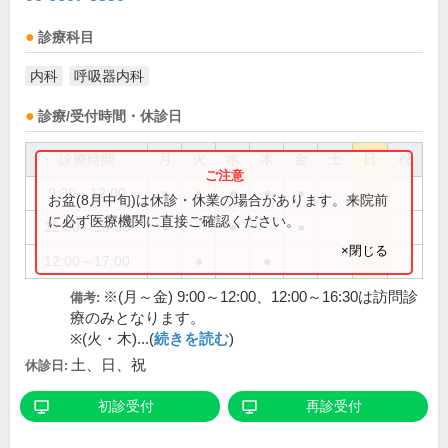
診療科目
内科
呼吸器内科
診療/受付時間・休診日
診療時間
月
火
水
木
金
土
日
祝
9:00～12:00
●
●
●
●
●
お盆(8月中旬)は休診・休業の場合があります。来院前
に必ず医療機関に直接ご確認ください。
12:00～16:30
●
●
●
×閉じる
12:00～17:00
●
●
※(月～金) 9:00～12:00、12:00～16:30は訪問診
備考:
療のみとなります。
※(火・木)...(
続きを読む
)
土、日、祝
休診日:
初診受付
再診受付