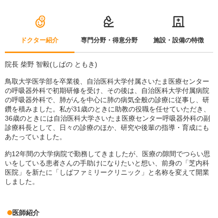
ドクター紹介
専門分野・得意分野
施設・設備の特徴
院長 柴野 智毅(しばの ともき)
鳥取大学医学部を卒業後、自治医科大学付属さいたま医療センター
の呼吸器外科で初期研修を受け、その後は、自治医科大学付属病院
の呼吸器外科で、肺がんを中心に肺の病気全般の診療に従事し、研
鑽を積みました。私が31歳のときに助教の役職を任せていただき、
36歳のときには自治医科大学さいたま医療センター呼吸器外科の副
診療科長として、日々の診療のほか、研究や後輩の指導・育成にも
あたっていました。
約12年間の大学病院で勤務してきましたが、医療の隙間でつらい思
いをしている患者さんの手助けになりたいと想い、前身の「芝内科
医院」を新たに「しばファミリークリニック」と名称を変えて開業
しました。
医師紹介