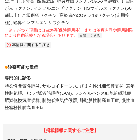
全)
排尿障害
性感染症
肺炎球菌ワクチン(成人/高齢者)
子宮頸
がんワクチン
インフルエンザワクチン
RSウイルスワクチン(60
歳以上)
帯状疱疹ワクチン
高齢者のCOVID-19ワクチン(定期接
種)
経鼻インフルエンザワクチン
「※」がつく項目は自由診療(保険適用外)、または治療内容や適用制限
により自由診療となる場合があります。
詳しく見る
本情報に関するご注意
診察可能な難病
専門的に診る
特発性間質性肺炎
サルコイドーシス
びまん性汎細気管支炎
若年
性肺気腫
リンパ脈管筋腫症(LAM)
ランゲルハンス細胞組織球症
肥満低換気症候群
肺胞低換気症候群
肺動脈性肺高血圧症
慢性血
栓塞栓性肺高血圧症
【掲載情報に関するご注意】