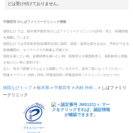
どは受け付けておりません。
宇都宮市
の
しばファミリークリニック
情報
病院なび では、
栃木県
宇都宮市
の
しばファミリークリニック
の
評判・求人・転職
情報
を掲載しています。
病院なび では市区町村別/診療科目別に病院・医院・薬局を探せるほか、予約ができる
医療機関や、キーワードでの検索も可能です。
病院を探したい時、診療時間を調べたい時、医師求人や看護師求人、薬剤師求人情報
を知りたい時に便利です。
また、役立つ医療コラムなども掲載していますので、是非ご覧になってください。
関連キーワード:
内科 / 外科 / 呼吸器内科 / 呼吸器外科 / クリニック / かかりつけ
病院なびトップ
>
栃木県
>
宇都宮市
>
内科
外科
... >
しばファミリ
ークリニック
プライバシーマー
クについて