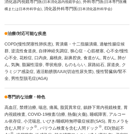
消化器内視鏡専門医
外科専門医
(日本消化器内視鏡学会)
(日本専門医機
消化器外科専門医
構または日本外科学会)
(日本消化器外科学会)
治療/対応可能な疾患
COPD(慢性閉塞性肺疾患)
胃潰瘍・十二指腸潰瘍
過敏性腸症候
群
逆流性食道炎
自律神経失調症
狭心症・心筋梗塞
心不全/慢性
心不全
花粉症
口内炎
扁桃炎
副鼻腔炎
食道がん
胃がん
肺が
ん
気胸
脂漏性湿疹
帯状疱疹
ものもらい
尿路結石
尿道炎
ク
ラミジア感染症
過活動膀胱/UUI(切迫性尿失禁)
慢性腎臓病/腎不
全
男性型脱毛症(AGA)
専門的な治療・特色
高血圧
禁煙治療
喘息
痛風
脂質異常症
鎮静下胃内視鏡検査
胃
内視鏡検査
COVID-19検査/治療
熱傷(火傷)
睡眠障害
アルコー
ル依存症
小児喘息
いびき/睡眠時無呼吸症候群(SAS)
胃カメラを
※
※
含む人間ドック
バリウム検査を含む人間ドック
ED(勃起不
※