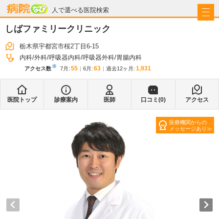
病院なび
人で選べる医院検索
しばファミリークリニック
栃木県宇都宮市桜2丁目6-15
内科
外科
呼吸器内科
呼吸器外科
胃腸内科
※
55
63
1,931
アクセス数
7月
:
6月
:
過去12ヶ月:
医院トップ
診療案内
医師
口コミ(
0
)
アクセス
医療機関からの
メッセージあり