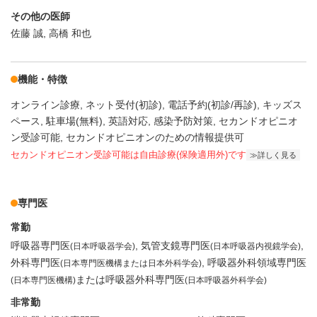
その他の医師
佐藤 誠, 高橋 和也
機能・特徴
オンライン診療
ネット受付(初診)
電話予約(初診/再診)
キッズス
ペース
駐車場(無料)
英語対応
感染予防対策
セカンドオピニオ
ン受診可能
セカンドオピニオンのための情報提供可
セカンドオピニオン受診可能
は自由診療(保険適用外)です
詳しく見る
専門医
常勤
呼吸器専門医
気管支鏡専門医
(日本呼吸器学会)
(日本呼吸器内視鏡学会)
外科専門医
呼吸器外科領域専門医
(日本専門医機構または日本外科学会)
または呼吸器外科専門医
(日本専門医機構)
(日本呼吸器外科学会)
非常勤