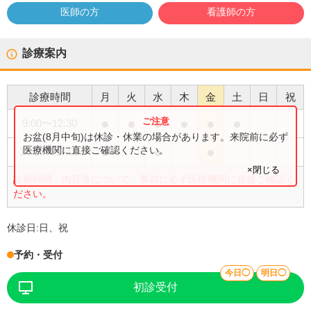
医師の方
看護師の方
診療案内
診療時間
月
火
水
木
金
土
日
祝
●
●
●
●
●
●
9:00
〜
12:30
お盆(8月中旬)は休診・休業の場合があります。来院前に必ず
●
●
●
医療機関に直接ご確認ください。
14:00
〜
17:00
×閉じる
診療時間・内容等について、事前に必ず医療機関に直接ご確認く
ださい。
休診日:
日、祝
予約・受付
今日◯
明日◯
初診受付