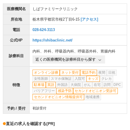
医療機関名
しばファミリークリニック
所在地
栃木県宇都宮市桜2丁目6-15
[アクセス]
電話
028-624-3113
公式HP
https://shibaclinic.net/
内科
、
外科
、
呼吸器内科
、
呼吸器外科
、
胃腸内科
診療科目
近くの医療機関を診療科目から探す
オンライン診療
ネット受付
電話予約
夜間
日祝
女性医師
スマホ保険証
入院可
キッズ
クレカ
特徴
駐車場
英語
外国語
大病院
がん
在宅
訪問
DPC
バリアフリー
感染予防
セカンドオピニオン受診可
セカンドオピニオン情報提供可
地域連携
予約 / 受付
初診受付
直近の求人を確認する
[PR]