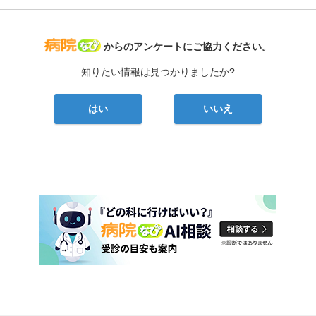
病院なび
からのアンケートにご協力ください。
知りたい情報は見つかりましたか?
はい
いいえ