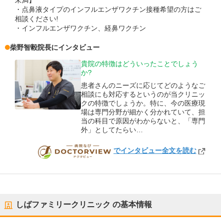
未満】
・点鼻液タイプのインフルエンザワクチン接種希望の方はご
相談ください!
・インフルエンザワクチン、経鼻ワクチン
柴野智毅
院長
にインタビュー
貴院の特徴はどういったことでしょう
か?
患者さんのニーズに応じてどのようなご
相談にも対応するというのが当クリニッ
クの特徴でしょうか。特に、今の医療現
場は専門分野が細かく分かれていて、担
当の科目で原因がわからないと、「専門
外」としてたらい…
でインタビュー全文を読む
DOCTORVIEW
しばファミリークリニック
の基本情報