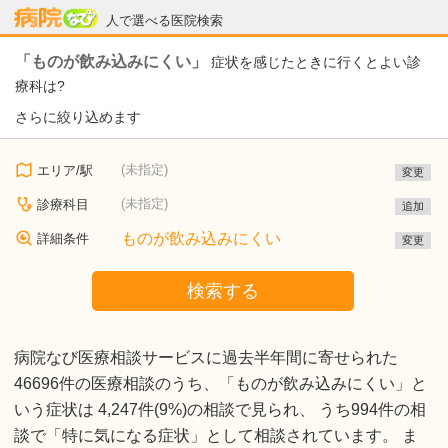
病院なび
人で選べる医院検索
「ものが飲み込みにくい」
症状を感じたときに行くとよい診
療科は?
さらに絞り込めます
(未指定)
エリア/駅
変更
(未指定)
診療科目
追加
ものが飲み込みにくい
詳細条件
変更
検索する
病院なび医療相談サービスに過去半年間に寄せられた
46696件の医療相談のうち、「ものが飲み込みにくい」と
いう症状は 4,247件(9%)の相談で見られ、 うち994件の相
談で「特に気になる症状」として相談されています。 ま