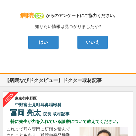
病院なび
からのアンケートにご協力ください。
知りたい情報は見つかりましたか?
はい
いいえ
【病院なびドクタビュー】ドクター取材記事
東京都中野区
中野富士見町耳鼻咽喉科
冨岡 亮太
院長
取材記事
特に先生が力を入れている診療について教えてください。
これまで耳を専門に研鑽を積んで
きたこともあり、難聴や突発性難