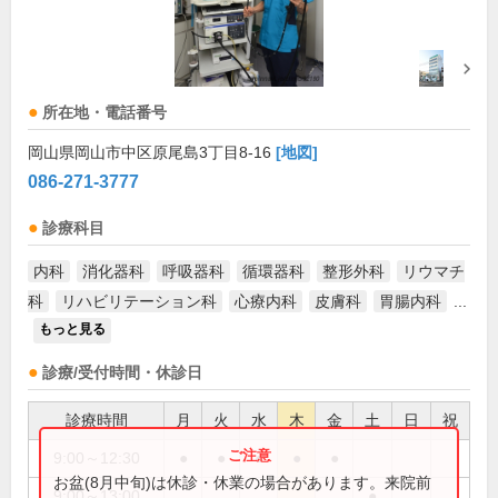
所在地・電話番号
岡山県岡山市中区原尾島3丁目8-16
[地図]
086-271-3777
診療科目
内科
消化器科
呼吸器科
循環器科
整形外科
リウマチ
科
リハビリテーション科
心療内科
皮膚科
胃腸内科
...
もっと見る
診療/受付時間・休診日
診療時間
月
火
水
木
金
土
日
祝
9:00～12:30
●
●
●
●
●
お盆(8月中旬)は休診・休業の場合があります。来院前
9:00～13:00
●