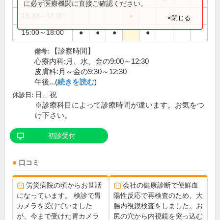
に必ず医療機関に直接ご確認ください。
15:00～17:00
●
×閉じる
15:00～18:00
●
●
●
●
【診察時間】
備考:
心療内科:月、水、金の9:00～12:30
皮膚科:月～金の9:30～12:30
午後...(
続きを読む
)
日、祝
休診日:
※診療科目によって診療時間が違います。お気をつ
け下さい。
初診受付
口コミ
労災病院の頃からお世話
会社の健康診断で便鮮血
になっています。 検診で胃
陽性反応で再検査のため、大
カメラを受けていました
腸内視鏡検査をしました。お
が、今まで受けた胃カメラ
尻の穴から内視鏡を突っ込む