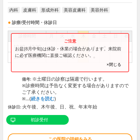
内科
皮膚科
形成外科
美容皮膚科
美容外科
診療/受付時間・休診日
診療時間
月
火
水
木
金
土
日
祝
10:00～13:00
●
●
●
●
●
●
お盆(8月中旬)は休診・休業の場合があります。来院前
に必ず医療機関に直接ご確認ください。
15:30～19:00
●
●
●
×閉じる
※土曜日の診察は隔週で行います。
備考:
※診療時間は予告なく変更する場合がありますので
ご了承ください。
※...(
続きを読む
)
火午後、木午後、日、祝、年末年始
休診日:
初診受付
この医院の詳細をみる