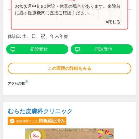
9:00～12:30
●
●
●
●
●
お盆(8月中旬)は休診・休業の場合があります。来院前
に必ず医療機関に直接ご確認ください。
14:30～18:00
●
●
●
●
●
×閉じる
土、日、祝、年末年始
休診日:
初診受付
再診受付
この医院の詳細をみる
※
アクセス数
むらた皮膚科クリニック
情報認証済み
医療機関による