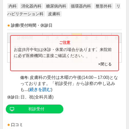
内科
消化器内科
糖尿病内科
循環器内科
整形外科
リ
ハビリテーション科
皮膚科
診療/受付時間・休診日
診療時間
月
火
水
木
金
土
日
祝
9:00～12:00
●
●
●
●
●
●
お盆(8月中旬)は休診・休業の場合があります。来院前
に必ず医療機関に直接ご確認ください。
14:00～17:30
●
●
●
●
●
●
×閉じる
皮膚科の受付は木曜の午後(14:00～17:00)とな
備考:
っております。「初診受付」から診察の申し込み
も...(
続きを読む
)
日、祝(全科共通)
休診日:
初診受付
口コミ