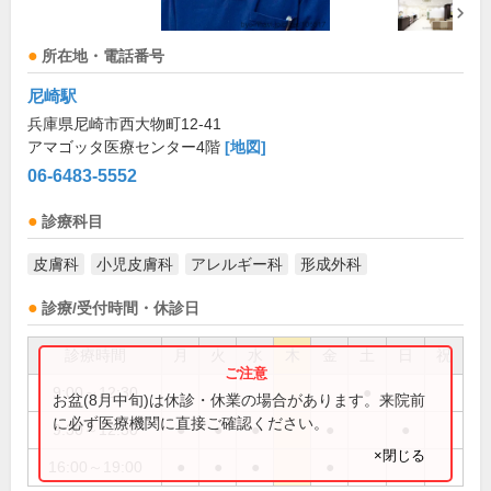
所在地・電話番号
尼崎駅
兵庫県尼崎市西大物町12-41
アマゴッタ医療センター4階
[地図]
06-6483-5552
診療科目
皮膚科
小児皮膚科
アレルギー科
形成外科
診療/受付時間・休診日
診療時間
月
火
水
木
金
土
日
祝
9:00～12:30
●
お盆(8月中旬)は休診・休業の場合があります。来院前
に必ず医療機関に直接ご確認ください。
9:30～12:30
●
●
●
●
●
×閉じる
16:00～19:00
●
●
●
●