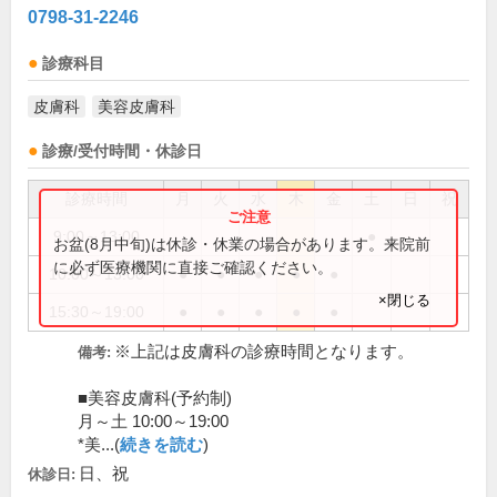
0798-31-2246
診療科目
皮膚科
美容皮膚科
診療/受付時間・休診日
診療時間
月
火
水
木
金
土
日
祝
9:00～13:00
●
お盆(8月中旬)は休診・休業の場合があります。来院前
に必ず医療機関に直接ご確認ください。
10:00～13:00
●
●
●
●
●
×閉じる
15:30～19:00
●
●
●
●
●
※上記は皮膚科の診療時間となります。
備考:
■美容皮膚科(予約制)
月～土 10:00～19:00
*美...(
続きを読む
)
日、祝
休診日: