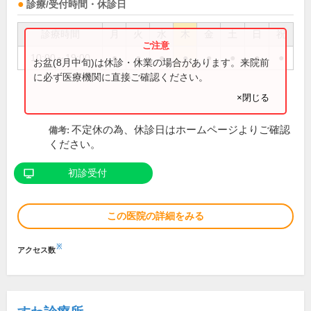
診療/受付時間・休診日
診療時間
月
火
水
木
金
土
日
祝
10:00～19:00
●
●
●
●
●
●
●
●
お盆(8月中旬)は休診・休業の場合があります。来院前
に必ず医療機関に直接ご確認ください。
×閉じる
不定休の為、休診日はホームページよりご確認
備考:
ください。
初診受付
この医院の詳細をみる
※
アクセス数