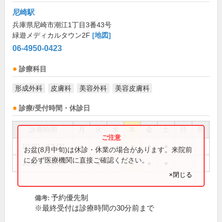
尼崎駅
兵庫県尼崎市潮江1丁目3番43号
緑遊メディカルタウン2F
[地図]
06-4950-0423
診療科目
形成外科
皮膚科
美容外科
美容皮膚科
診療/受付時間・休診日
診療時間
月
火
水
木
金
土
日
祝
10:00～13:00
●
●
●
●
●
お盆(8月中旬)は休診・休業の場合があります。来院前
に必ず医療機関に直接ご確認ください。
16:00～19:00
●
●
●
●
●
×閉じる
予約優先制
備考:
※最終受付は診療時間の30分前まで