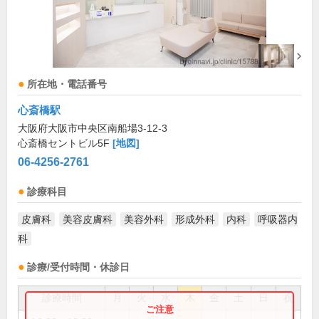
所在地・電話番号
心斎橋駅
大阪府大阪市中央区南船場3-12-3
心斎橋セントビル5F
[地図]
06-4256-2761
診療科目
皮膚科
美容皮膚科
美容外科
形成外科
内科
呼吸器内
科
診療/受付時間・休診日
診療時間
月
火
水
木
金
土
日
祝