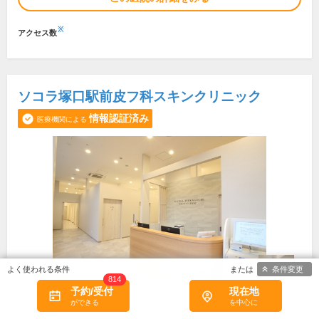
※
アクセス数
ソコラ塚口駅前皮フ科スキンクリニック
情報認証済み
医療機関による
条件変更
814
予約/受付
現在地
所在地・電話番号