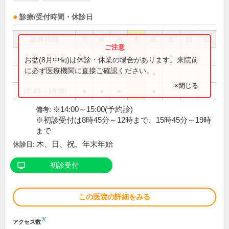
診療/受付時間・休診日
診療時間
月
火
水
木
金
土
日
祝
8:45～12:15
●
●
●
●
●
お盆(8月中旬)は休診・休業の場合があります。来院前
に必ず医療機関に直接ご確認ください。
14:00～15:00
●
●
●
●
×閉じる
15:45～19:30
●
●
●
●
※14:00～15:00(予約診)
備考:
※初診受付は8時45分～12時まで、15時45分～19時
まで
木、日、祝、年末年始
休診日:
初診受付
この医院の詳細をみる
※
アクセス数