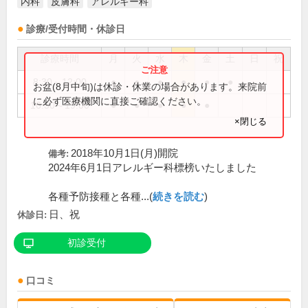
内科
皮膚科
アレルギー科
診療/受付時間・休診日
診療時間
月
火
水
木
金
土
日
祝
8:30～12:00
●
●
●
●
●
●
お盆(8月中旬)は休診・休業の場合があります。来院前
に必ず医療機関に直接ご確認ください。
16:30～19:00
●
●
●
●
●
×閉じる
2018年10月1日(月)開院
備考:
2024年6月1日アレルギー科標榜いたしました
各種予防接種と各種...(
続きを読む
)
日、祝
休診日:
初診受付
口コミ