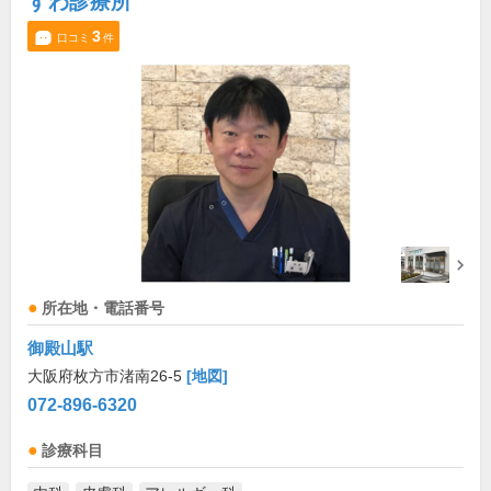
すわ診療所
3
口コミ
件
所在地・電話番号
御殿山駅
大阪府枚方市渚南26-5
[地図]
072-896-6320
診療科目