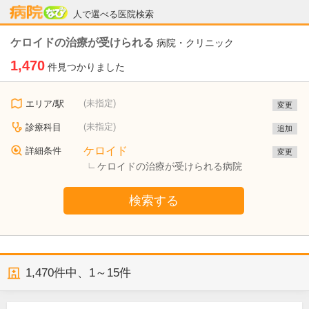
病院なび
人で選べる医院検索
ケロイドの治療が受けられる
病院・クリニック
1,470
件見つかりました
(未指定)
エリア/駅
変更
(未指定)
診療科目
追加
ケロイド
詳細条件
変更
ケロイドの治療が受けられる病院
検索する
1,470
件中、
1～15件