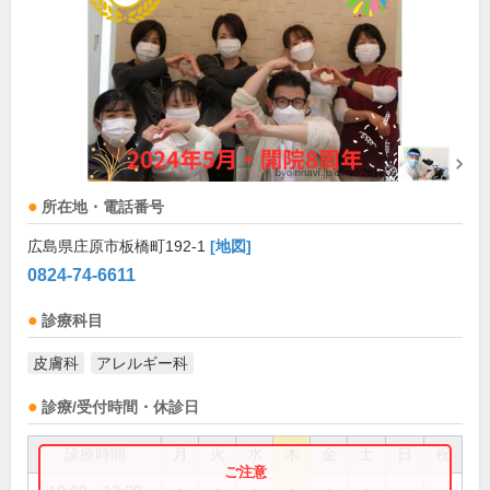
所在地・電話番号
広島県庄原市板橋町192-1
[地図]
0824-74-6611
診療科目
皮膚科
アレルギー科
診療/受付時間・休診日
診療時間
月
火
水
木
金
土
日
祝