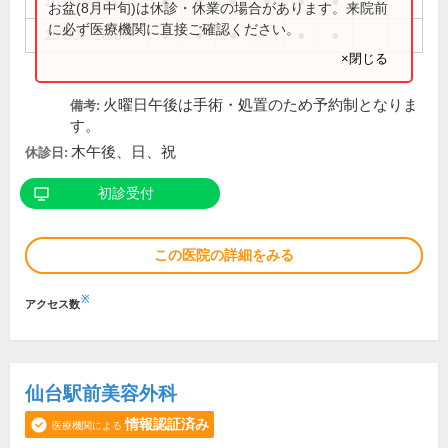
10:00～13:00
●
●
●
●
●
●
お盆(8月中旬)は休診・休業の場合があります。来院前
に必ず医療機関に直接ご確認ください。
15:00～18:30
●
●
●
●
●
×閉じる
火曜日午後は手術・処置のため予約制となりま
備考:
す。
木午後、日、祝
休診日:
初診受付
この医院の詳細をみる
※
アクセス数
仙台駅前美容外科
情報認証済み
医療機関による