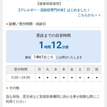
【健康保険適用】
【アレルギー・花粉症専門外来】はじめました！
こちらから＞＞
診療／受付時間・休診日
受診までの目安時間
1
12
時間
分後
14
1
時
分ごろ
最短
にお呼びいたします
受付時間
月
火
水
木
金
土
日
祝
0:00～24:00
●
●
●
●
●
●
●
●
その他
急な発熱、悪天候など直接医療機関に掛かる事が困難な際にご
利用ください