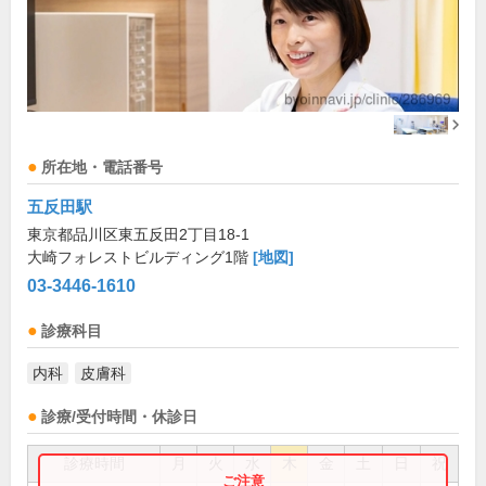
所在地・電話番号
五反田駅
東京都品川区東五反田2丁目18-1
大崎フォレストビルディング1階
[地図]
03-3446-1610
診療科目
内科
皮膚科
診療/受付時間・休診日
診療時間
月
火
水
木
金
土
日
祝