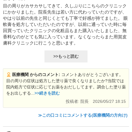
目の周りがカサカサしてきて、久しぶりにこちらのクリニック
にかかりました。院長先生は若い方に代わっていたのですが、
やはり以前の先生と同じくとても丁寧で好感が持てました。 眼
軟膏を処方していただいたのですが、以前に通っていた時に毎
回買っていたクリニックの化粧品もまた購入いたしました、無
香料なのがとても気に入っています。なくなったらまた用賀皮
膚科クリニックに行こうと思います。
>>もっと読む
医療機関 からのコメント:
コメントありがとうございます。
目の周りの症状は処方した塗り薬で良くなりましたか?当院では
院内処方で症状に応じてお薬をおだししてます。調合した塗り薬
をお出しする...
>>続きを読む
投稿者: 院長
2026/05/27 18:15
≫この口コミにコメントする(医療機関の方向け)