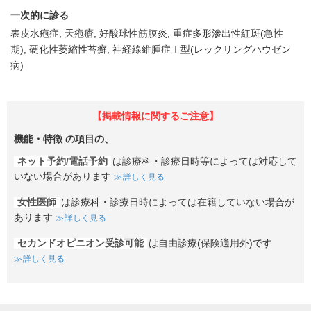
一次的に診る
表皮水疱症
天疱瘡
好酸球性筋膜炎
重症多形滲出性紅斑(急性
期)
硬化性萎縮性苔癬
神経線維腫症Ⅰ型(レックリングハウゼン
病)
【掲載情報に関するご注意】
機能・特徴
の項目の、
ネット予約/電話予約
は診療科・診療日時等によっては対応して
いない場合があります
詳しく見る
女性医師
は診療科・診療日時によっては在籍していない場合が
あります
詳しく見る
セカンドオピニオン受診可能
は自由診療(保険適用外)です
詳しく見る