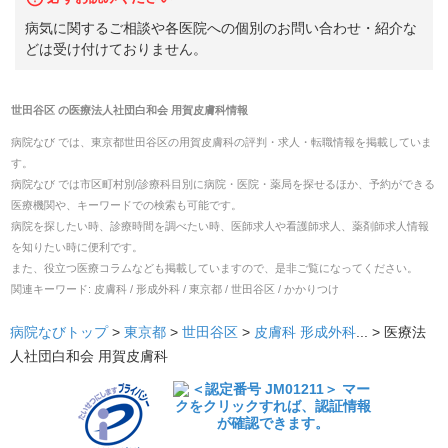
病気に関するご相談や各医院への個別のお問い合わせ・紹介な
どは受け付けておりません。
世田谷区
の
医療法人社団白和会 用賀皮膚科
情報
病院なび では、
東京都
世田谷区
の
用賀皮膚科
の
評判・求人・転職
情報を掲載していま
す。
病院なび では市区町村別/診療科目別に病院・医院・薬局を探せるほか、予約ができる
医療機関や、キーワードでの検索も可能です。
病院を探したい時、診療時間を調べたい時、医師求人や看護師求人、薬剤師求人情報
を知りたい時に便利です。
また、役立つ医療コラムなども掲載していますので、是非ご覧になってください。
関連キーワード:
皮膚科 / 形成外科 / 東京都 / 世田谷区 / かかりつけ
病院なびトップ
>
東京都
>
世田谷区
>
皮膚科
形成外科
... >
医療法
人社団白和会 用賀皮膚科