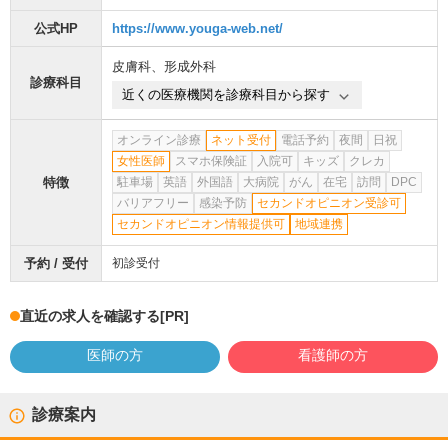
公式HP
https://www.youga-web.net/
皮膚科
、
形成外科
診療科目
近くの医療機関を診療科目から探す
オンライン診療
ネット受付
電話予約
夜間
日祝
女性医師
スマホ保険証
入院可
キッズ
クレカ
特徴
駐車場
英語
外国語
大病院
がん
在宅
訪問
DPC
バリアフリー
感染予防
セカンドオピニオン受診可
セカンドオピニオン情報提供可
地域連携
予約 / 受付
初診受付
直近の求人を確認する
[PR]
医師の方
看護師の方
診療案内