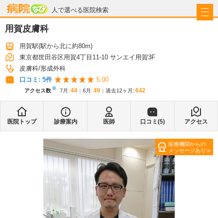
病院なび
人で選べる医院検索
用賀皮膚科
用賀駅
(駅から
北に約80m
)
東京都世田谷区用賀4丁目11-10 サンエイ用賀3F
皮膚科
形成外科
口コミ:
5
件
5.00
※
44
49
642
アクセス数
7月
:
6月
:
過去12ヶ月:
医院トップ
診療案内
医師
口コミ(
5
)
アクセス
医療機関からの
メッセージあり