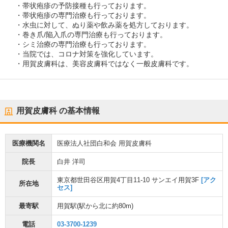
・帯状疱疹の予防接種も行っております。
・帯状疱疹の専門治療も行っております。
・水虫に対して、ぬり薬や飲み薬を処方しております。
・巻き爪/陥入爪の専門治療も行っております。
・シミ治療の専門治療も行っております。
・当院では、コロナ対策を強化しています。
・用賀皮膚科は、美容皮膚科ではなく一般皮膚科です。
用賀皮膚科
の基本情報
医療機関名
医療法人社団白和会 用賀皮膚科
院長
白井 洋司
東京都世田谷区用賀4丁目11-10 サンエイ用賀3F
[アク
所在地
セス]
最寄駅
用賀駅
(駅から
北に約80m
)
電話
03-3700-1239