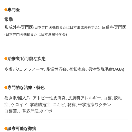
専門医
常勤
形成外科専門医
皮膚科専門医
(日本専門医機構または日本形成外科学会)
(日本専門医機構または日本皮膚科学会)
治療/対応可能な疾患
皮膚がん
メラノーマ
脂漏性湿疹
帯状疱疹
男性型脱毛症(AGA)
専門的な治療・特色
巻き爪/陥入爪
アトピー性皮膚炎
皮膚科アレルギー
白癬
脱毛
症
ケロイド
掌蹠膿疱症
ニキビ
乾癬
帯状疱疹ワクチン
白癬菌,手掌多汗症,水イボ
診察可能な難病