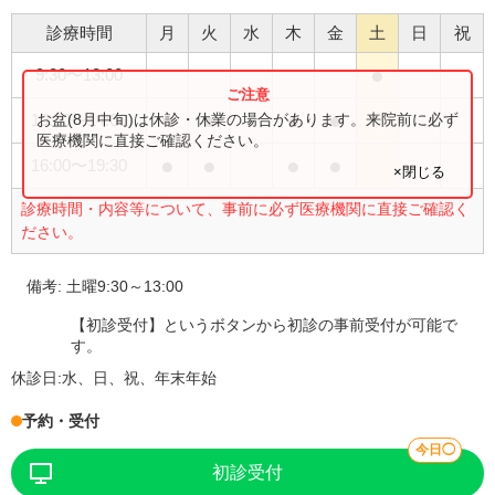
診療時間
月
火
水
木
金
土
日
祝
●
9:30
〜
13:00
●
●
●
●
お盆(8月中旬)は休診・休業の場合があります。来院前に必ず
10:30
〜
14:00
医療機関に直接ご確認ください。
●
●
●
●
16:00
〜
19:30
×閉じる
診療時間・内容等について、事前に必ず医療機関に直接ご確認く
ださい。
備考:
土曜9:30～13:00
【初診受付】というボタンから初診の事前受付が可能で
す。
休診日:
水、日、祝、年末年始
予約・受付
今日◯
初診受付