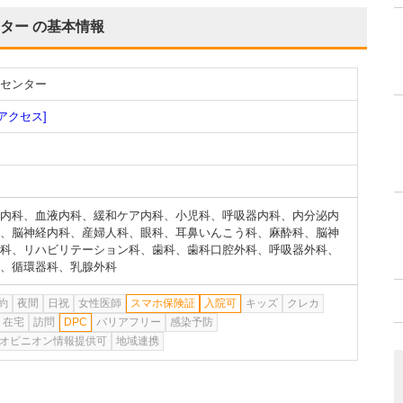
ター
の基本情報
センター
[アクセス]
内科
、
血液内科
、
緩和ケア内科
、
小児科
、
呼吸器内科
、
内分泌内
、
脳神経内科
、
産婦人科
、
眼科
、
耳鼻いんこう科
、
麻酔科
、
脳神
科
、
リハビリテーション科
、
歯科
、
歯科口腔外科
、
呼吸器外科
、
、
循環器科
、
乳腺外科
約
夜間
日祝
女性医師
スマホ保険証
入院可
キッズ
クレカ
在宅
訪問
DPC
バリアフリー
感染予防
オピニオン情報提供可
地域連携