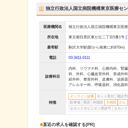
独立行政法人国立病院機構東京医療セン
医療機関名
独立行政法人国立病院機構東京医療
所在地
東京都目黒区東が丘二丁目5番1号
最寄駅
駒沢大学駅
(駅から
南東に約870m
)
電話
03-3411-0111
内科
、
リウマチ科
、
心療内科
、
腎臓
科
、
外科
、
心臓血管外科
、
形成外科
診療科目
経外科
、
整形外科
、
皮膚科
、
泌尿器
アレルギー科
、
呼吸器科
、
消化器科
オンライン診療
ネット受付
電話予
特徴
駐車場
英語
外国語
大病院
がん
セカンドオピニオン受診可
セカンド
直近の求人を確認する
[PR]