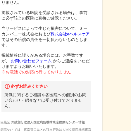
りません。
掲載されている医院を受診される場合は、事前
に必ず該当の医院に直接ご確認ください。
当サービスによって生じた損害について、ミー
カンパニー株式会社および
株式会社eヘルスケア
ではその賠償の責任を一切負わないものとしま
す。
掲載情報に誤りがある場合には、お手数です
が、
お問い合わせフォーム
からご連絡をいただ
けますようお願いいたします。
※お電話での対応は行っておりません
必ずお読みください
病気に関するご相談や各医院への個別のお問
い合わせ・紹介などは受け付けておりませ
ん。
目黒区
の
独立行政法人国立病院機構東京医療センター
情報
病院なび では、
東京都
目黒区
の
独立行政法人国立病院機構東京