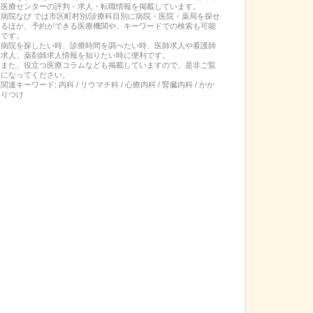
医療センター
の
評判・求人・転職
情報を掲載しています。
病院なび では市区町村別/診療科目別に病院・医院・薬局を探せ
るほか、予約ができる医療機関や、キーワードでの検索も可能
です。
病院を探したい時、診療時間を調べたい時、医師求人や看護師
求人、薬剤師求人情報を知りたい時に便利です。
また、役立つ医療コラムなども掲載していますので、是非ご覧
になってください。
関連キーワード:
内科 / リウマチ科 / 心療内科 / 腎臓内科 / かか
りつけ