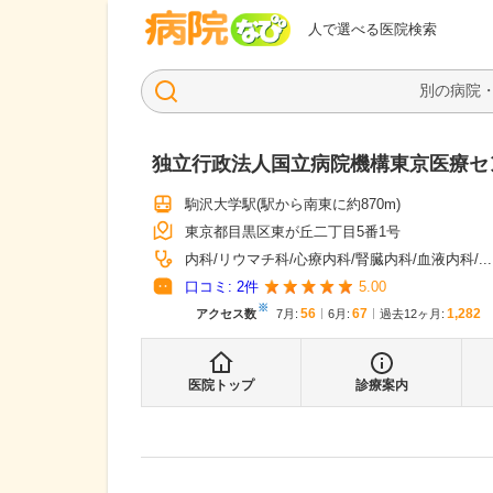
病院なび
人で選べる医院検索
独立行政法人国立病院機構東京医療セ
駒沢大学駅
(駅から
南東に約870m
)
東京都目黒区東が丘二丁目5番1号
内科
リウマチ科
心療内科
腎臓内科
血液内科
...
口コミ:
2
件
5.00
※
56
67
1,282
アクセス数
7月
:
6月
:
過去12ヶ月:
医院トップ
診療案内