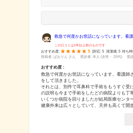
救急で何度かお世話になっています。看護師
この口コミは1年以上前のものです
5
おすすめ度:
[
対応:
5
清潔感:
5
待ち時
投稿者: ぱおりん さん
受診者: 本人 (女性・ 20代)
受診
おすすめ度 :
救急で何度かお世話になっています。看護師
をして頂きました。
それとは、別件で耳鼻科で手術をもうすぐ受
の説明も今まで手術をしたどの病院よりも丁
いくつか病院を回りましたが結局医療センタ
健康外来は広々としていて、天井も高くて開