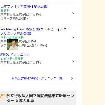
山本ファミリア皮膚科 駒沢公園
皮膚科
東京都目黒区
東が丘2丁目15-2
コリーヌ駒沢公園1F
Well-being Clinic 駒沢公園(ウェルビーイング
クリニック駒沢公園)
内科, 循環器内科
東京都目黒区
東が丘2-15-1
グランフォルム駒沢公園 1F 102号
駒沢ケイクリニック
心療内科, 精神科
東京都目黒区
東が丘2丁目13-8
目黒区(内科)の病院・クリニック一覧
独立行政法人国立病院機構東京医療セン
ター
近隣の薬局