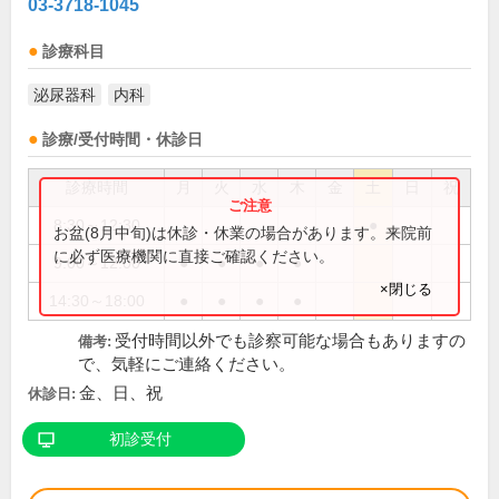
03-3718-1045
診療科目
泌尿器科
内科
診療/受付時間・休診日
診療時間
月
火
水
木
金
土
日
祝
8:30～12:30
●
お盆(8月中旬)は休診・休業の場合があります。来院前
に必ず医療機関に直接ご確認ください。
9:00～12:00
●
●
●
●
×閉じる
14:30～18:00
●
●
●
●
受付時間以外でも診察可能な場合もありますの
備考:
で、気軽にご連絡ください。
金、日、祝
休診日:
初診受付