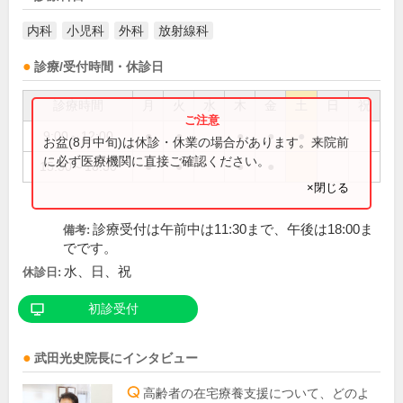
内科
小児科
外科
放射線科
診療/受付時間・休診日
診療時間
月
火
水
木
金
土
日
祝
9:00～12:00
●
●
●
●
●
お盆(8月中旬)は休診・休業の場合があります。来院前
に必ず医療機関に直接ご確認ください。
15:30～18:30
●
●
●
●
×閉じる
診療受付は午前中は11:30まで、午後は18:00ま
備考:
でです。
水、日、祝
休診日:
初診受付
武田光史
院長
にインタビュー
高齢者の在宅療養支援について、どのよ