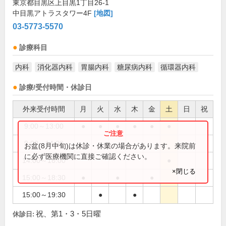
東京都目黒区上目黒1丁目26-1
中目黒アトラスタワー4F
[地図]
03-5773-5570
診療科目
内科
消化器内科
胃腸内科
糖尿病内科
循環器内科
診療/受付時間・休診日
外来受付時間
月
火
水
木
金
土
日
祝
9:00～13:00
●
●
●
●
●
●
9:00～14:00
●
お盆(8月中旬)は休診・休業の場合があります。来院前
に必ず医療機関に直接ご確認ください。
14:00～16:00
●
×閉じる
15:00～18:30
●
●
●
15:00～19:30
●
●
祝、第1・3・5日曜
休診日: