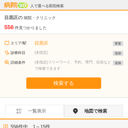
病院なび
人で選べる医院検索
目黒区の
病院・クリニック
556
件見つかりました
目黒区
エリア/駅
変更
(未指定)
診療科目
追加
(未指定)フリーワード、予約、専門、症状など
詳細条件
追加
で検索できます
検索する
一覧表示
地図で検索
556
件中、
1～15件