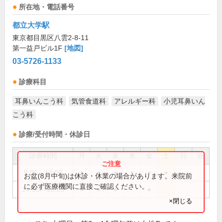
所在地・電話番号
都立大学駅
東京都目黒区八雲2-8-11
第一益戸ビル1F
[地図]
03-5726-1133
診療科目
耳鼻いんこう科
気管食道科
アレルギー科
小児耳鼻いん
こう科
診療/受付時間・休診日
診療時間
月
火
水
木
金
土
日
祝
9:00～12:00
●
●
●
●
●
●
お盆(8月中旬)は休診・休業の場合があります。来院前
に必ず医療機関に直接ご確認ください。
14:30～18:00
●
●
●
●
×閉じる