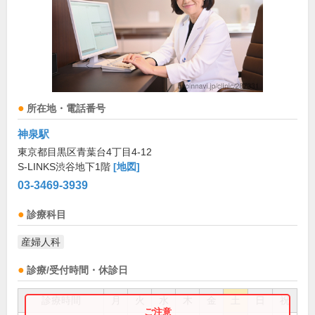
所在地・電話番号
神泉駅
東京都目黒区青葉台4丁目4-12
S-LINKS渋谷地下1階
[地図]
03-3469-3939
診療科目
産婦人科
診療/受付時間・休診日
診療時間
月
火
水
木
金
土
日
祝