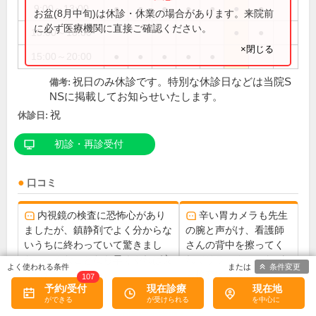
9:00～13:00
●
●
●
●
●
●
●
お盆(8月中旬)は休診・休業の場合があります。来院前
に必ず医療機関に直接ご確認ください。
15:00～18:00
●
●
×閉じる
15:00～20:00
●
●
●
●
●
祝日のみ休診です。特別な休診日などは当院S
備考:
NSに掲載してお知らせいたします。
祝
休診日:
初診・再診受付
口コミ
内視鏡の検査に恐怖心があり
辛い胃カメラも先生
ましたが、鎮静剤でよく分からな
の腕と声がけ、看護師
いうちに終わっていて驚きまし
さんの背中を擦ってく
た。こんなことなら早くやれば良
れてリラックスしなが
条件変更
かった...
ら検査できました
もっと読む
107
予約/受付
現在診療
現在地