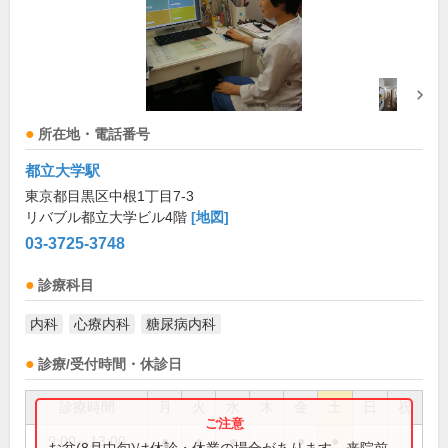
所在地・電話番号
都立大学駅
東京都目黒区中根1丁目7-3
リバブル都立大学ビル4階
[地図]
03-3725-3748
診療科目
内科
心療内科
糖尿病内科
診療/受付時間・休診日
診療時間
月
火
水
木
金
土
日
祝
9:00～13:00
●
●
●
●
●
お盆(8月中旬)は休診・休業の場合があります。来院前