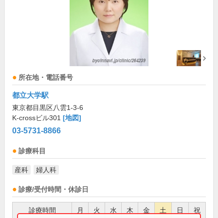
所在地・電話番号
都立大学駅
東京都目黒区八雲1-3-6
K-crossビル301
[地図]
03-5731-8866
診療科目
産科
婦人科
診療/受付時間・休診日
診療時間
月
火
水
木
金
土
日
祝