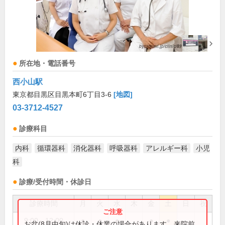
所在地・電話番号
西小山駅
東京都目黒区目黒本町6丁目3-6
[地図]
03-3712-4527
診療科目
内科
循環器科
消化器科
呼吸器科
アレルギー科
小児
科
診療/受付時間・休診日
診療時間
月
火
水
木
金
土
日
祝
9:00～12:00
●
●
●
●
●
お盆(8月中旬)は休診・休業の場合があります。来院前