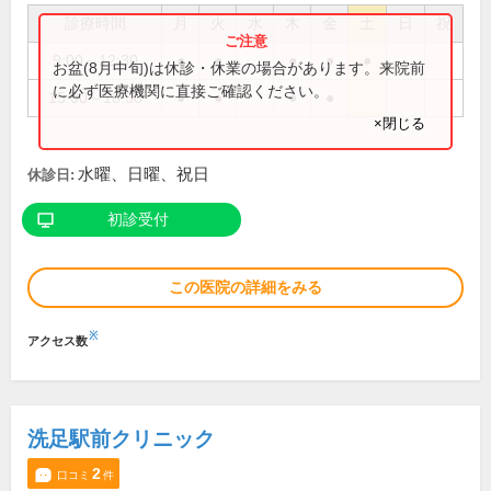
診療時間
月
火
水
木
金
土
日
祝
9:00～12:30
●
●
●
●
●
お盆(8月中旬)は休診・休業の場合があります。来院前
に必ず医療機関に直接ご確認ください。
15:00～18:30
●
●
●
●
×閉じる
水曜、日曜、祝日
休診日:
初診受付
この医院の詳細をみる
※
アクセス数
洗足駅前クリニック
2
口コミ
件