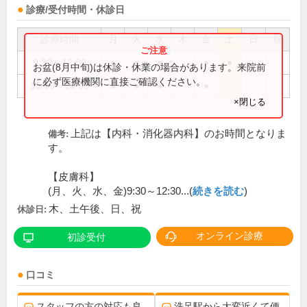
診療/受付時間・休診日
診療時間
月
火
水
木
金
土
日
祝
9:30～12:00
●
●
●
●
●
お盆(8月中旬)は休診・休業の場合があります。来院前
に必ず医療機関に直接ご確認ください。
15:00～18:00
●
●
●
●
×閉じる
上記は【内科・消化器内科】のお時間となりま
備考:
す。
【皮膚科】
(月、火、水、金)9:30～12:30...(
続きを読む
)
木、土午後、日、祝
休診日:
オンライン診療
初診受付
口コミ
スタッフの方の対応も良
洗足駅から大変近くて便