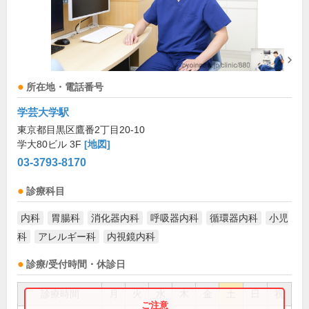
所在地・電話番号
学芸大学駅
東京都目黒区鷹番2丁目20-10
学大80ビル 3F
[地図]
03-3793-8170
診療科目
内科
胃腸科
消化器内科
呼吸器内科
循環器内科
小児
科
アレルギー科
内視鏡内科
診療/受付時間・休診日
診療時間
月
火
水
木
金
土
日
祝