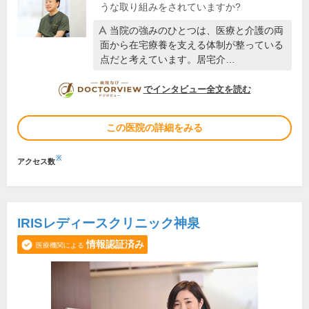
うな取り組みをされていますか?
当院の強みのひとつは、医療と介護の両
面から在宅療養を支える体制が整っている
点だと考えています。居宅介…
DOCTORVIEW
でインタビュー全文を読む
この医院の詳細をみる
※
アクセス数
IRISレディースクリニック神泉
情報認証済み
医療機関による