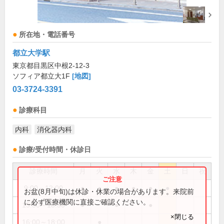
所在地・電話番号
都立大学駅
東京都目黒区中根2-12-3
ソフィア都立大1F
[地図]
03-3724-3391
診療科目
内科
消化器内科
診療/受付時間・休診日
診療時間
月
火
水
木
金
土
日
祝
9:00～12:00
●
●
●
●
●
●
お盆(8月中旬)は休診・休業の場合があります。来院前
に必ず医療機関に直接ご確認ください。
15:30～18:30
●
●
●
×閉じる
16:00～18:00
●