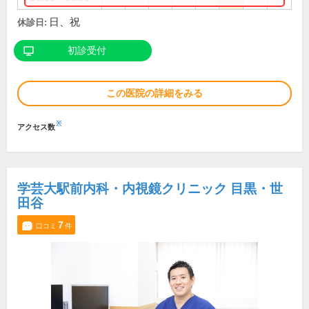
日、祝
休診日:
初診受付
この医院の詳細をみる
※
アクセス数
学芸大駅前内科・内視鏡クリニック 目黒・世
田谷
7
口コミ
件