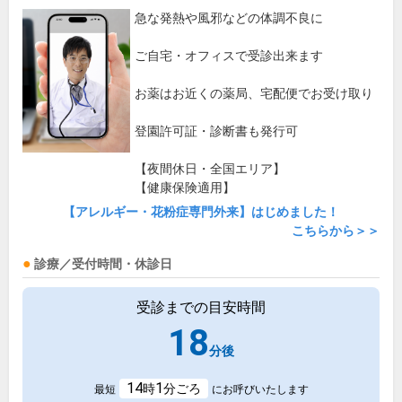
急な発熱や風邪などの体調不良に
ご自宅・オフィスで受診出来ます
お薬はお近くの薬局、宅配便でお受け取り
登園許可証・診断書も発行可
【夜間休日・全国エリア】
【健康保険適用】
【アレルギー・花粉症専門外来】はじめました！
こちらから＞＞
診療／受付時間・休診日
受診までの目安時間
18
分後
14
1
時
分ごろ
最短
にお呼びいたします