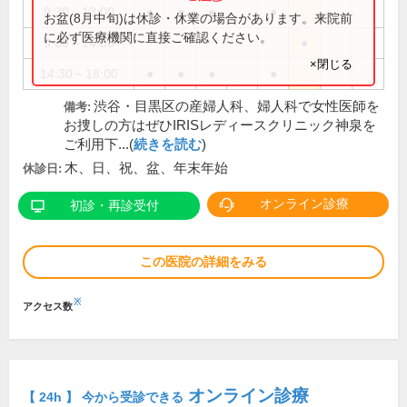
9:30～13:00
●
●
●
●
お盆(8月中旬)は休診・休業の場合があります。来院前
に必ず医療機関に直接ご確認ください。
9:30～14:30
●
×閉じる
14:30～18:00
●
●
●
●
渋谷・目黒区の産婦人科、婦人科で女性医師を
備考:
お捜しの方はぜひIRISレディースクリニック神泉を
ご利用下...(
続きを読む
)
木、日、祝、盆、年末年始
休診日:
オンライン診療
初診・再診受付
この医院の詳細をみる
※
アクセス数
オンライン診療
【 24h 】 今から受診できる