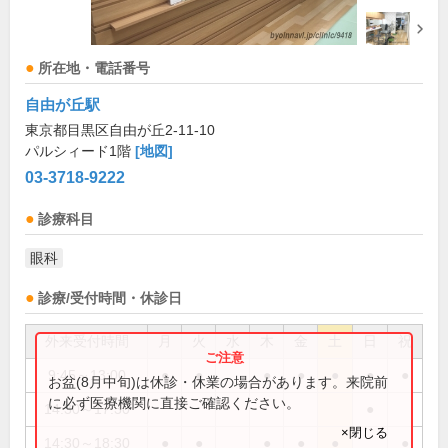
所在地・電話番号
自由が丘駅
東京都目黒区自由が丘2-11-10
パルシィード1階
[地図]
03-3718-9222
診療科目
眼科
診療/受付時間・休診日
外来受付時間
月
火
水
木
金
土
日
祝
9:45～13:00
●
●
●
●
●
●
●
お盆(8月中旬)は休診・休業の場合があります。来院前
に必ず医療機関に直接ご確認ください。
14:30～17:30
●
×閉じる
14:30～18:30
●
●
●
●
●
●