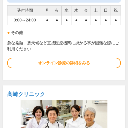
受付時間
月
火
水
木
金
土
日
祝
0:00～24:00
●
●
●
●
●
●
●
●
その他
急な発熱、悪天候など直接医療機関に掛かる事が困難な際にご
利用ください
オンライン診療の詳細をみる
高崎クリニック