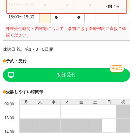
●
●
●
15:00
〜
18:30
×閉じる
●
●
15:00
〜
19:30
外来受付時間・内容等について、事前に必ず医療機関に直接ご確
認ください。
休診日:
祝、第1・3・5日曜
予約・受付
今日◯
初診受付
受診しやすい時間帯
月
火
水
木
金
土
日
祝
09:00
13:00
14:00