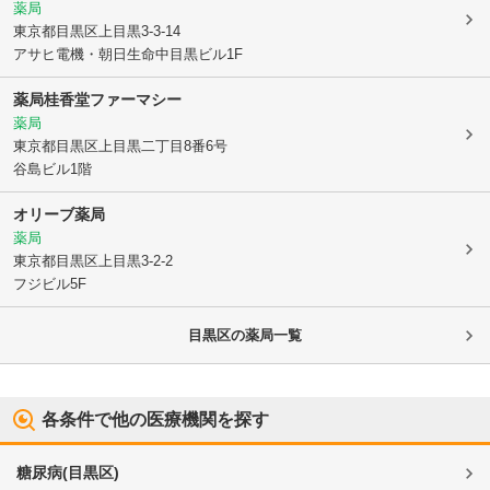
薬局
東京都目黒区
上目黒3-3-14
アサヒ電機・朝日生命中目黒ビル1F
薬局桂香堂ファーマシー
薬局
東京都目黒区
上目黒二丁目8番6号
谷島ビル1階
オリーブ薬局
薬局
東京都目黒区
上目黒3-2-2
フジビル5F
目黒区
の薬局一覧
各条件で他の医療機関を探す
糖尿病
(
目黒区
)