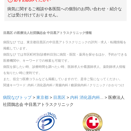
病気に関するご相談や各医院への個別のお問い合わせ・紹介な
どは受け付けておりません。
目黒区
の
医療法人社団鵲志会 中目黒アトラスクリニック
情報
病院なび では、
東京都
目黒区
の
中目黒アトラスクリニック
の
評判・求人・転職
情報を
掲載しています。
病院なび では市区町村別/診療科目別に病院・医院・薬局を探せるほか、予約ができる
医療機関や、キーワードでの検索も可能です。
病院を探したい時、診療時間を調べたい時、医師求人や看護師求人、薬剤師求人情報
を知りたい時に便利です。
また、役立つ医療コラムなども掲載していますので、是非ご覧になってください。
関連キーワード:
内科 / 消化器内科 / 胃腸内科 / 糖尿病内科 / クリニック / かかりつけ
病院なびトップ
>
東京都
>
目黒区
>
内科
消化器内科
... >
医療法人
社団鵲志会 中目黒アトラスクリニック