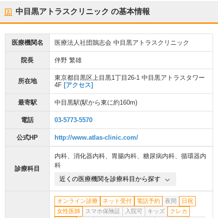
中目黒アトラスクリニック
の基本情報
医療機関名
医療法人社団鵲志会 中目黒アトラスクリニック
院長
伴野 繁雄
東京都目黒区上目黒1丁目26-1 中目黒アトラスタワー
所在地
4F
[アクセス]
最寄駅
中目黒駅
(駅から
東に約160m
)
電話
03-5773-5570
公式HP
http://www.atlas-clinic.com/
内科
、
消化器内科
、
胃腸内科
、
糖尿病内科
、
循環器内
科
診療科目
近くの医療機関を診療科目から探す
オンライン診療
ネット受付
電話予約
夜間
日祝
女性医師
スマホ保険証
入院可
キッズ
クレカ