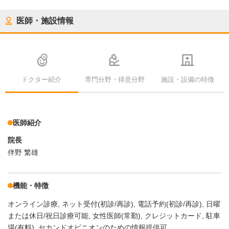
医師・施設情報
ドクター紹介
専門分野・得意分野
施設・設備の特徴
医師紹介
院長
伴野 繁雄
機能・特徴
オンライン診療
ネット受付(初診/再診)
電話予約(初診/再診)
日曜
または休日/祝日診療可能
女性医師(常勤)
クレジットカード
駐車
場(有料)
セカンドオピニオンのための情報提供可