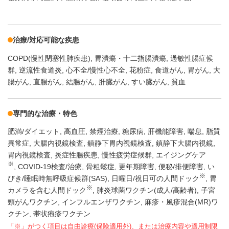
治療/対応可能な疾患
COPD(慢性閉塞性肺疾患)
胃潰瘍・十二指腸潰瘍
過敏性腸症候
群
逆流性食道炎
心不全/慢性心不全
花粉症
食道がん
胃がん
大
腸がん
直腸がん
結腸がん
肝臓がん
すい臓がん
貧血
専門的な治療・特色
肥満/ダイエット
高血圧
禁煙治療
糖尿病
肝機能障害
喘息
脂質
異常症
大腸内視鏡検査
鎮静下胃内視鏡検査
鎮静下大腸内視鏡
胃内視鏡検査
炎症性腸疾患
慢性疲労症候群
エイジングケア
※
COVID-19検査/治療
骨粗鬆症
更年期障害
便秘/排便障害
い
※
びき/睡眠時無呼吸症候群(SAS)
日曜日/祝日可の人間ドック
胃
※
カメラを含む人間ドック
肺炎球菌ワクチン(成人/高齢者)
子宮
頸がんワクチン
インフルエンザワクチン
麻疹・風疹混合(MR)ワ
クチン
帯状疱疹ワクチン
「※」がつく項目は自由診療(保険適用外)、または治療内容や適用制限