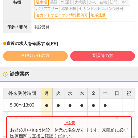
特徴
駐車場
英語
外国語
大病院
がん
在宅
訪問
DPC
バリアフリー
感染予防
セカンドオピニオン受診可
セカンドオピニオン情報提供可
地域連携
予約 / 受付
初診受付
直近の求人を確認する
[PR]
PT/OT/STの方
看護師の方
診療案内
外来受付時間
月
火
水
木
金
土
日
祝
●
●
●
●
●
●
9:00
〜
13:00
●
9:00
〜
14:00
●
お盆(8月中旬)は休診・休業の場合があります。来院前に必ず
14:00
〜
16:00
医療機関に直接ご確認ください。