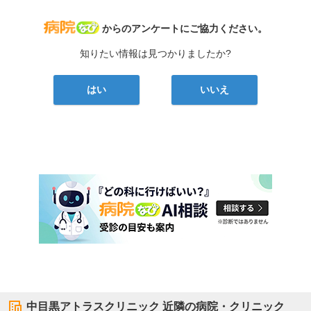
病院なび
からのアンケートにご協力ください。
知りたい情報は見つかりましたか?
はい
いいえ
中目黒アトラスクリニック
近隣の病院・クリニック