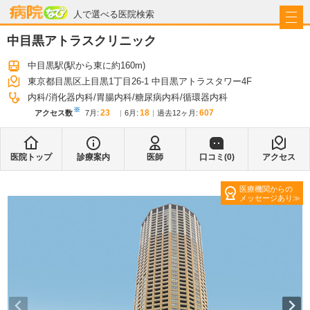
病院なび
人で選べる医院検索
中目黒アトラスクリニック
中目黒駅
(駅から
東に約160m
)
東京都目黒区上目黒1丁目26-1 中目黒アトラスタワー4F
内科
消化器内科
胃腸内科
糖尿病内科
循環器内科
※
23
18
607
アクセス数
7月
:
6月
:
過去12ヶ月:
医院トップ
診療案内
医師
口コミ(
0
)
アクセス
医療機関からの
メッセージあり