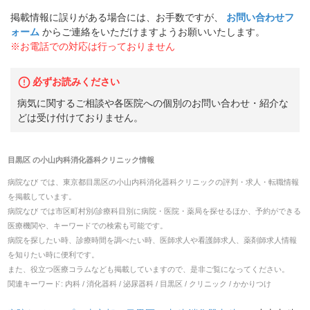
掲載情報に誤りがある場合には、お手数ですが、
お問い合わせフ
ォーム
からご連絡をいただけますようお願いいたします。
※お電話での対応は行っておりません
必ずお読みください
病気に関するご相談や各医院への個別のお問い合わせ・紹介な
どは受け付けておりません。
目黒区
の
小山内科消化器科クリニック
情報
病院なび では、
東京都
目黒区
の
小山内科消化器科クリニック
の
評判・求人・転職
情報
を掲載しています。
病院なび では市区町村別/診療科目別に病院・医院・薬局を探せるほか、予約ができる
医療機関や、キーワードでの検索も可能です。
病院を探したい時、診療時間を調べたい時、医師求人や看護師求人、薬剤師求人情報
を知りたい時に便利です。
また、役立つ医療コラムなども掲載していますので、是非ご覧になってください。
関連キーワード:
内科 / 消化器科 / 泌尿器科 / 目黒区 / クリニック / かかりつけ