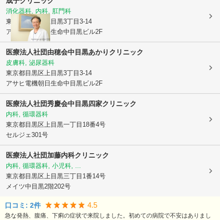
成子クリニック
消化器科, 内科, 肛門科
東京都目黒区
上目黒3丁目3-14
アサヒ電機朝日生命中目黒ビル2F
医療法人社団由穂会
中目黒あかりクリニック
皮膚科, 泌尿器科
東京都目黒区
上目黒3丁目3-14
アサヒ電機朝日生命中目黒ビル2F
医療法人社団秀慶会中目黒四家クリニック
内科, 循環器科
東京都目黒区
上目黒一丁目18番4号
セルジェ301号
医療法人社団加藤内科クリニック
内科, 循環器科, 小児科, ...
東京都目黒区
上目黒三丁目1番14号
メイツ中目黒2階202号
4.5
口コミ:
2
件
急な発熱、腹痛、下痢の症状で来院しました。初めての病院で不安はありまし