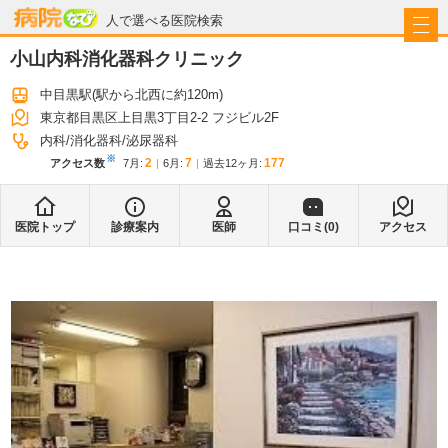
病院なび
人で選べる医院検索
小山内科消化器科クリニック
中目黒駅
(駅から
北西に約120m
)
東京都目黒区上目黒3丁目2-2 フジビル2F
内科
消化器科
泌尿器科
※
2
7
177
アクセス数
7月
:
6月
:
過去12ヶ月:
医院トップ
診療案内
医師
口コミ(
0
)
アクセス