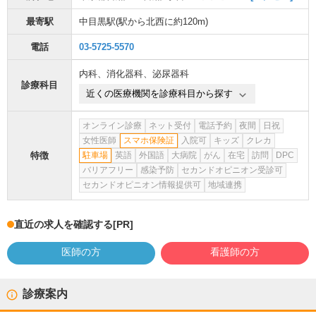
最寄駅
中目黒駅
(駅から
北西に約120m
)
電話
03-5725-5570
内科
、
消化器科
、
泌尿器科
診療科目
近くの医療機関を診療科目から探す
オンライン診療
ネット受付
電話予約
夜間
日祝
女性医師
スマホ保険証
入院可
キッズ
クレカ
特徴
駐車場
英語
外国語
大病院
がん
在宅
訪問
DPC
バリアフリー
感染予防
セカンドオピニオン受診可
セカンドオピニオン情報提供可
地域連携
直近の求人を確認する
[PR]
医師の方
看護師の方
診療案内