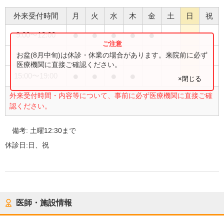
外来受付時間
月
火
水
木
金
土
日
祝
●
●
●
●
●
9:00
〜
12:00
●
お盆(8月中旬)は休診・休業の場合があります。来院前に必ず
9:00
〜
12:30
医療機関に直接ご確認ください。
●
●
●
●
15:00
〜
19:00
×閉じる
外来受付時間・内容等について、事前に必ず医療機関に直接ご確
認ください。
備考:
土曜12:30まで
休診日:
日、祝
医師・施設情報