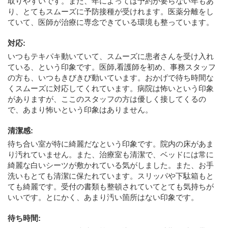
取りやすいです。また、年によっては予約が要らない年もあ
り、とてもスムーズに予防接種が受けれます。医薬分離をし
ていて、医師が治療に専念できている環境も整っています。
対応
:
いつもテキパキ動いていて、スムーズに患者さんを受け入れ
ている、という印象です。医師,看護師を初め、事務スタッフ
の方も、いつもきびきび動いています。おかげで待ち時間な
くスムーズに対応してくれています。病院は怖いという印象
がありますが、ここのスタッフの方は優しく接してくるの
で、あまり怖いという印象はありません。
清潔感
:
待ち合い室が特に綺麗だなという印象です。院内の床があま
り汚れていません。また、治療室も清潔で、ベッドには常に
綺麗な白いシーツが敷かれている気がしました。また、お手
洗いもとても清潔に保たれています。スリッパや下駄箱もと
ても綺麗です。受付の書類も整頓されていてとても気持ちが
いいです。とにかく、あまり汚い箇所はない印象です。
待ち時間
: