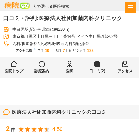
病院なび
人で選べる医院検索
口コミ・評判:
医療法人社団加藤内科クリニック
中目黒駅
(駅から
北西に約220m
)
東京都目黒区上目黒三丁目1番14号 メイツ中目黒2階202号
内科
循環器科
小児科
呼吸器内科
消化器科
※
10
7
122
アクセス数
7月
:
6月
:
過去12ヶ月:
医院トップ
診療案内
医師
口コミ(
2
)
アクセス
医療法人社団加藤内科クリニック
の口コミ
2
4.50
件