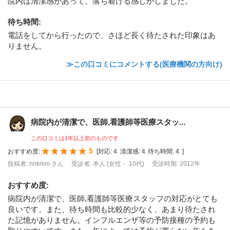
院内は清潔感があって、落ち着ける感じがしました。
待ち時間
:
電話をしてから行ったので、さほど長く待たされた印象はあ
りません。
≫この口コミにコメントする(医療機関の方向け)
病院内が清潔で、医師,看護師等医療スタッ...
この口コミは1年以上前のものです
5
おすすめ度:
[
対応:
4
清潔感:
4
待ち時間:
4
]
投稿者: nnkrkm さん
受診者: 本人 (女性・ 10代)
受診時期: 2012年
おすすめ度
:
病院内が清潔で、医師,看護師等医療スタッフの対応がとても
良いです。また、待ち時間も比較的少なく、あまり待たされ
た記憶がありません。インフルエンザ等の予防接種の予約も