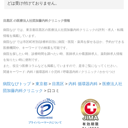
どは受け付けておりません。
目黒区
の
医療法人社団加藤内科クリニック
情報
病院なび では、
東京都
目黒区
の
医療法人社団加藤内科クリニック
の
評判・求人・転職
情報を掲載しています。
病院なび では市区町村別/診療科目別に病院・医院・薬局を探せるほか、予約ができる
医療機関や、キーワードでの検索も可能です。
病院を探したい時、診療時間を調べたい時、医師求人や看護師求人、薬剤師求人情報
を知りたい時に便利です。
また、役立つ医療コラムなども掲載していますので、是非ご覧になってください。
関連キーワード:
内科 / 循環器科 / 小児科 / 呼吸器内科 / クリニック / かかりつけ
病院なびトップ
>
東京都
>
目黒区
>
内科
循環器内科
>
医療法人社
団加藤内科クリニック
>
口コミ
プライバシーマークについて