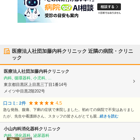
医療法人社団加藤内科クリニック
近隣の病院・クリニ
ック
医療法人社団加藤内科クリニック
内科, 循環器科, 小児科, ...
東京都目黒区
上目黒三丁目1番14号
メイツ中目黒2階202号
4.5
口コミ:
2
件
急な発熱、腹痛、下痢の症状で来院しました。初めての病院で不安はありまし
たが、先生や看護師さん、スタッフの皆さんがとても親...
続きを読む
小山内科消化器科クリニック
内科, 消化器科, 泌尿器科