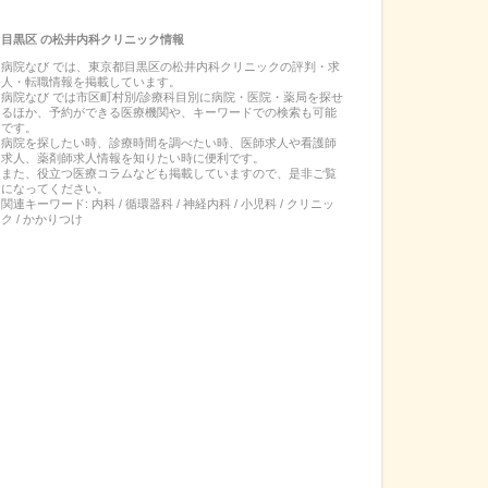
目黒区
の
松井内科クリニック
情報
病院なび では、
東京都
目黒区
の
松井内科クリニック
の
評判・求
人・転職
情報を掲載しています。
病院なび では市区町村別/診療科目別に病院・医院・薬局を探せ
るほか、予約ができる医療機関や、キーワードでの検索も可能
です。
病院を探したい時、診療時間を調べたい時、医師求人や看護師
求人、薬剤師求人情報を知りたい時に便利です。
また、役立つ医療コラムなども掲載していますので、是非ご覧
になってください。
関連キーワード:
内科 / 循環器科 / 神経内科 / 小児科 / クリニッ
ク / かかりつけ