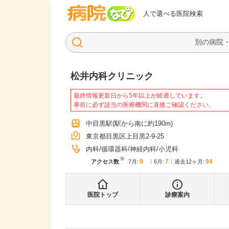
病院なび
人で選べる医院検索
松井内科クリニック
最終情報更新日から5年以上が経過しています。
事前に必ず該当の医療機関に直接ご確認ください。
中目黒駅
(駅から
南に約190m
)
東京都目黒区上目黒2-9-25
内科
循環器科
神経内科
小児科
※
9
7
94
アクセス数
7月
:
6月
:
過去12ヶ月:
医院トップ
診療案内