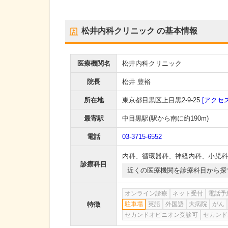
松井内科クリニック
の基本情報
医療機関名
松井内科クリニック
院長
松井 豊裕
所在地
東京都目黒区上目黒2-9-25
[アクセス
最寄駅
中目黒駅
(駅から
南に約190m
)
電話
03-3715-6552
内科
、
循環器科
、
神経内科
、
小児科
診療科目
近くの医療機関を診療科目から探
オンライン診療
ネット受付
電話予
特徴
駐車場
英語
外国語
大病院
がん
セカンドオピニオン受診可
セカンド