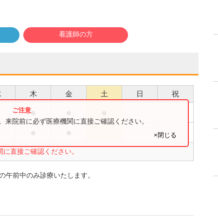
看護師の方
水
木
金
土
日
祝
●
●
●
す。来院前に必ず医療機関に直接ご確認ください。
●
●
×閉じる
関に直接ご確認ください。
)の午前中のみ診療いたします。