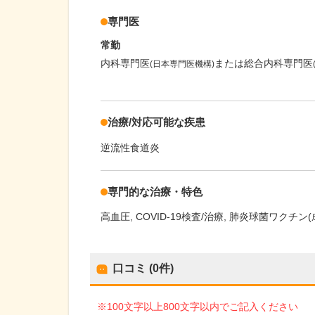
専門医
常勤
内科専門医
または総合内科専門医
(日本専門医機構)
治療/対応可能な疾患
逆流性食道炎
専門的な治療・特色
高血圧
COVID-19検査/治療
肺炎球菌ワクチン(
口コミ (0件)
※100文字以上800文字以内でご記入ください