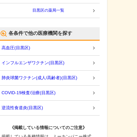
目黒区
の薬局一覧
各条件で他の医療機関を探す
高血圧
(
目黒区
)
インフルエンザワクチン
(
目黒区
)
肺炎球菌ワクチン(成人/高齢者)
(
目黒区
)
COVID-19検査/治療
(
目黒区
)
逆流性食道炎
(
目黒区
)
《掲載している情報についてのご注意》
掲載している各種情報は、ミーカンパニー株式