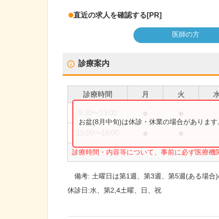
直近の求人を確認する
[PR]
医師の方
診療案内
診療時間
月
火
●
●
9:30
〜
13:00
お盆(8月中旬)は休診・休業の場合がありま
●
●
15:00
〜
18:00
診療時間・内容等について、事前に必ず医療機
備考:
土曜日は第1週、第3週、第5週(ある場合
休診日:
水、第2,4土曜、日、祝