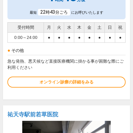
22
43
時
分ごろ
最短
にお呼びいたします
受付時間
月
火
水
木
金
土
日
祝
0:00～24:00
●
●
●
●
●
●
●
●
その他
急な発熱、悪天候など直接医療機関に掛かる事が困難な際にご
利用ください
オンライン診療の詳細をみる
祐天寺駅前若草医院