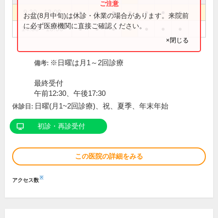
9:30～13:00
●
●
●
●
●
●
●
お盆(8月中旬)は休診・休業の場合があります。来院前
に必ず医療機関に直接ご確認ください。
14:30～18:00
●
●
●
●
●
●
●
×閉じる
※日曜は月1～2回診療
備考:
最終受付
午前12:30、午後17:30
日曜(月1~2回診療)、祝、夏季、年末年始
休診日:
初診・再診受付
この医院の詳細をみる
※
アクセス数