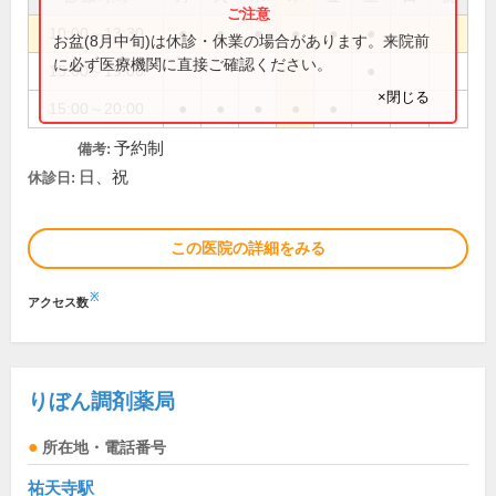
10:00～13:30
●
●
●
●
●
●
お盆(8月中旬)は休診・休業の場合があります。来院前
に必ず医療機関に直接ご確認ください。
15:00～19:00
●
×閉じる
15:00～20:00
●
●
●
●
●
予約制
備考:
日、祝
休診日:
この医院の詳細をみる
※
アクセス数
りぼん調剤薬局
所在地・電話番号
祐天寺駅