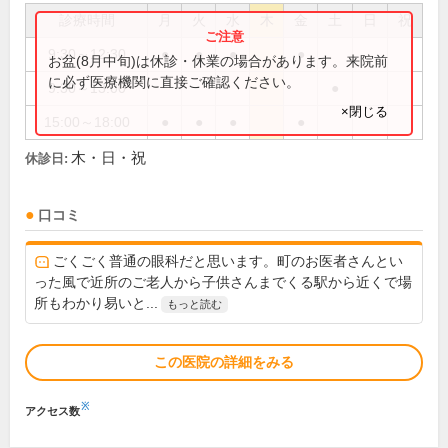
診療時間
月
火
水
木
金
土
日
祝
9:30～12:30
●
●
●
●
お盆(8月中旬)は休診・休業の場合があります。来院前
に必ず医療機関に直接ご確認ください。
9:30～13:00
●
×閉じる
15:00～18:00
●
●
●
●
木・日・祝
休診日:
口コミ
ごくごく普通の眼科だと思います。町のお医者さんとい
った風で近所のご老人から子供さんまでくる駅から近くで場
所もわかり易いと...
もっと読む
この医院の詳細をみる
※
アクセス数