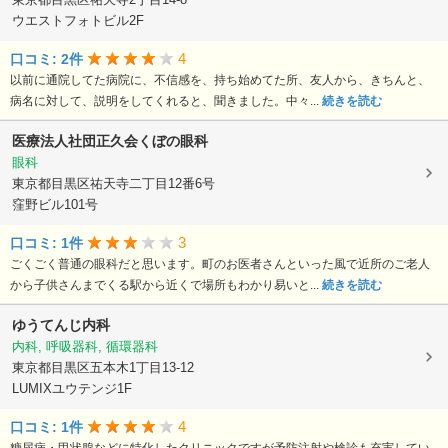
ウエストフォトビル2F
4
口コミ: 2件
以前に通院してた病院に、不信感を、持ち始めてた所、友人から、きちんと、
病名に対して、説明をしてくれると、聞きました。中々...
続きを読む
医療法人社団正久会くぼの眼科
眼科
東京都目黒区祐天寺二丁目12番6号
窪野ビル101号
3
口コミ: 1件
ごくごく普通の眼科だと思います。町のお医者さんといった風で近所のご老人
から子供さんまでくる駅から近くで場所もわかり易いと...
続きを読む
ゆうてんじ内科
内科, 呼吸器科, 循環器科
東京都目黒区五本木1丁目13-12
LUMIXユウテンジ1F
4
口コミ: 1件