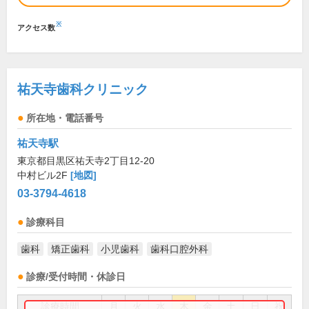
※
アクセス数
祐天寺歯科クリニック
所在地・電話番号
祐天寺駅
東京都目黒区祐天寺2丁目12-20
中村ビル2F
[地図]
03-3794-4618
診療科目
歯科
矯正歯科
小児歯科
歯科口腔外科
診療/受付時間・休診日
診療時間
月
火
水
木
金
土
日
祝