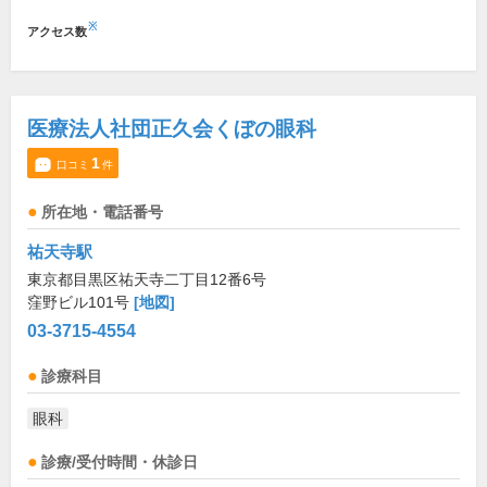
※
アクセス数
医療法人社団正久会くぼの眼科
1
口コミ
件
所在地・電話番号
祐天寺駅
東京都目黒区祐天寺二丁目12番6号
窪野ビル101号
[地図]
03-3715-4554
診療科目
眼科
診療/受付時間・休診日