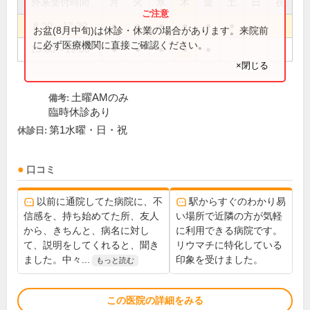
外来受付時間
月
火
水
木
金
土
日
祝
8:30～12:30
●
●
●
●
●
●
お盆(8月中旬)は休診・休業の場合があります。来院前
に必ず医療機関に直接ご確認ください。
15:00～19:00
●
●
●
●
●
×閉じる
土曜AMのみ
備考:
臨時休診あり
第1水曜・日・祝
休診日:
口コミ
以前に通院してた病院に、不
駅からすぐのわかり易
信感を、持ち始めてた所、友人
い場所で近隣の方が気軽
から、きちんと、病名に対し
に利用できる病院です。
て、説明をしてくれると、聞き
リウマチに特化している
ました。中々...
印象を受けました。
もっと読む
この医院の詳細をみる