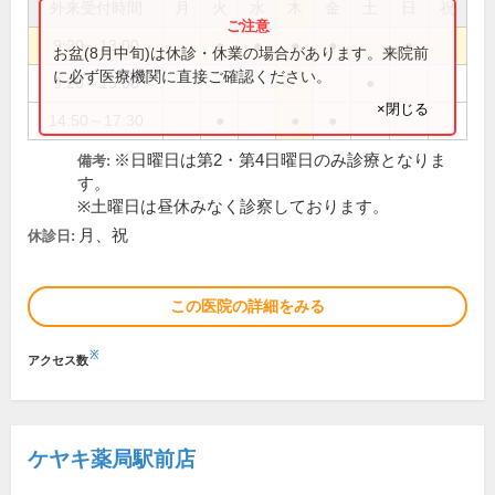
外来受付時間
月
火
水
木
金
土
日
祝
9:20～13:00
●
●
●
●
●
お盆(8月中旬)は休診・休業の場合があります。来院前
に必ず医療機関に直接ご確認ください。
9:20～15:00
●
×閉じる
14:50～17:30
●
●
●
※日曜日は第2・第4日曜日のみ診療となりま
備考:
す。
※土曜日は昼休みなく診察しております。
月、祝
休診日:
この医院の詳細をみる
※
アクセス数
ケヤキ薬局駅前店