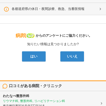
各都道府県の休日・夜間診療、救急、当番医情報
病院なび
からのアンケートにご協力ください。
知りたい情報は見つかりましたか?
はい
いいえ
口コミがある病院・クリニック
わたなべ整形外科
リウマチ科, 整形外科, リハビリテーション科
東京都目黒区祐天寺2丁目14-8