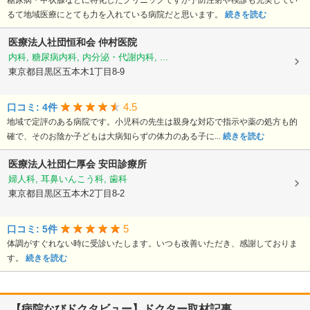
糖尿病・甲状腺などに特化したクリニックですが予防注射や検診も充実してい
るて地域医療にとても力を入れている病院だと思います。
続きを読む
医療法人社団恒和会
仲村医院
内科, 糖尿病内科, 内分泌・代謝内科, ...
東京都目黒区五本木1丁目8-9
4.5
口コミ: 4件
地域で定評のある病院です。小児科の先生は親身な対応で指示や薬の処方も的
確で、そのお陰か子どもは大病知らずの体力のある子に...
続きを読む
医療法人社団仁厚会
安田診療所
婦人科, 耳鼻いんこう科, 歯科
東京都目黒区五本木2丁目8-2
5
口コミ: 5件
体調がすぐれない時に受診いたします。いつも改善いただき、感謝しておりま
す。
続きを読む
【病院なびドクタビュー】ドクター取材記事