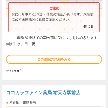
診療時間
月
火
水
木
金
土
日
祝
9:00～13:00
●
●
●
●
お盆(8月中旬)は休診・休業の場合があります。来院前
に必ず医療機関に直接ご確認ください。
9:00～15:00
●
×閉じる
15:00～19:00
●
●
●
●
診療終了の30分前に受けつけをしめきります。
備考:
水、日、祝
休診日:
この医院の詳細をみる
※
アクセス数
ココカラファイン薬局 祐天寺駅前店
所在地・電話番号