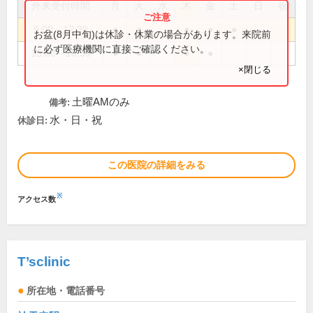
外来受付時間
月
火
水
木
金
土
日
祝
9:00～12:30
●
●
●
●
●
お盆(8月中旬)は休診・休業の場合があります。来院前
に必ず医療機関に直接ご確認ください。
15:00～18:30
●
●
●
●
×閉じる
土曜AMのみ
備考:
水・日・祝
休診日:
この医院の詳細をみる
※
アクセス数
T’sclinic
所在地・電話番号