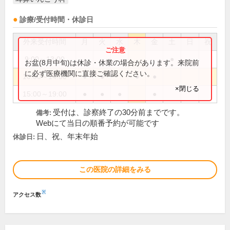
診療/受付時間・休診日
外来受付時間
月
火
水
木
金
土
日
祝
9:00～13:00
●
お盆(8月中旬)は休診・休業の場合があります。来院前
に必ず医療機関に直接ご確認ください。
10:00～14:00
●
●
●
●
×閉じる
15:00～19:00
●
●
●
●
受付は、診察終了の30分前までです。
備考:
Webにて当日の順番予約が可能です
日、祝、年末年始
休診日:
この医院の詳細をみる
※
アクセス数