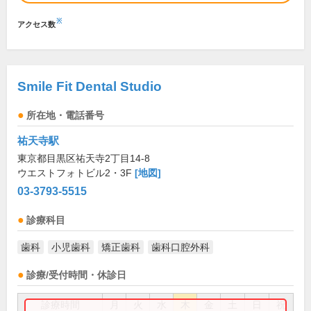
※
アクセス数
Smile Fit Dental Studio
所在地・電話番号
祐天寺駅
東京都目黒区祐天寺2丁目14-8
ウエストフォトビル2・3F
[地図]
03-3793-5515
診療科目
歯科
小児歯科
矯正歯科
歯科口腔外科
診療/受付時間・休診日
診療時間
月
火
水
木
金
土
日
祝