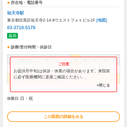
所在地・電話番号
祐天寺駅
東京都目黒区祐天寺2-14-8ウエストフォトビル1F
[地図]
03-3710-5178
薬局
診療/受付時間・休診日
営業時間
月
火
水
木
金
土
日
祝
9:00～13:00
●
お盆(8月中旬)は休診・休業の場合があります。来院前
に必ず医療機関に直接ご確認ください。
9:00～19:00
●
●
●
●
●
×閉じる
日・祝
休業日:
この医院の詳細をみる