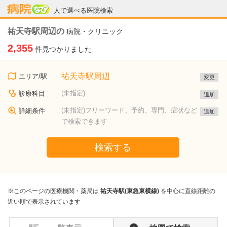
病院なび
人で選べる医院検索
祐天寺駅周辺の
病院・クリニック
2,355
件見つかりました
祐天寺駅周辺
エリア/駅
変更
(未指定)
診療科目
追加
(未指定)フリーワード、予約、専門、症状など
詳細条件
追加
で検索できます
検索する
※このページの医療機関・薬局は
祐天寺駅(東急東横線)
を中心に直線距離の
近い順で表示されています