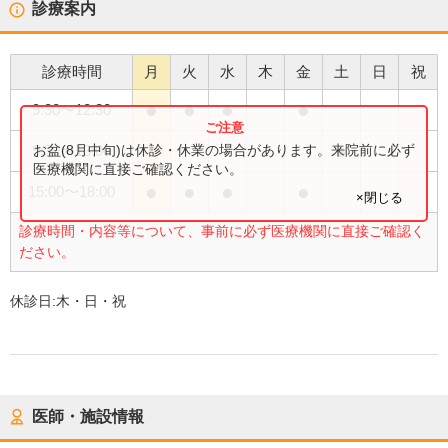
診療案内
診療時間
月
火
水
木
金
土
日
祝
●
●
●
●
9:30
〜
12:30
●
お盆(8月中旬)は休診・休業の場合があります。来院前に必ず
9:30
〜
13:00
医療機関に直接ご確認ください。
●
●
●
●
15:00
〜
18:00
×閉じる
診療時間・内容等について、事前に必ず医療機関に直接ご確認く
ださい。
休診日:
木・日・祝
医師・施設情報