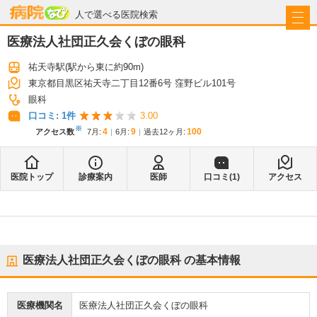
病院なび
人で選べる医院検索
医療法人社団正久会くぼの眼科
祐天寺駅
(駅から
東に約90m
)
東京都目黒区祐天寺二丁目12番6号 窪野ビル101号
眼科
口コミ:
1
件
3.00
※
4
9
100
アクセス数
7月
:
6月
:
過去12ヶ月:
医院トップ
診療案内
医師
口コミ(
1
)
アクセス
医療法人社団正久会くぼの眼科
の基本情報
医療機関名
医療法人社団正久会くぼの眼科