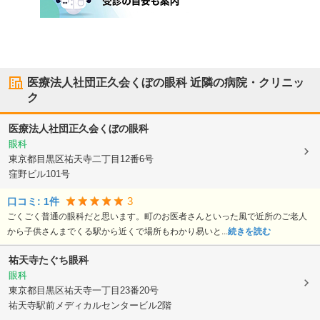
医療法人社団正久会くぼの眼科
近隣の病院・クリニッ
ク
医療法人社団正久会くぼの眼科
眼科
東京都目黒区
祐天寺二丁目12番6号
窪野ビル101号
3
口コミ:
1
件
ごくごく普通の眼科だと思います。町のお医者さんといった風で近所のご老人
から子供さんまでくる駅から近くで場所もわかり易いと...
続きを読む
祐天寺たぐち眼科
眼科
東京都目黒区
祐天寺一丁目23番20号
祐天寺駅前メディカルセンタービル2階