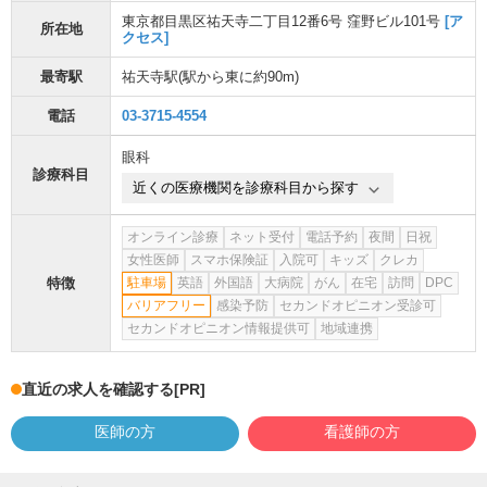
東京都目黒区祐天寺二丁目12番6号 窪野ビル101号
[ア
所在地
クセス]
最寄駅
祐天寺駅
(駅から
東に約90m
)
電話
03-3715-4554
眼科
診療科目
近くの医療機関を診療科目から探す
オンライン診療
ネット受付
電話予約
夜間
日祝
女性医師
スマホ保険証
入院可
キッズ
クレカ
特徴
駐車場
英語
外国語
大病院
がん
在宅
訪問
DPC
バリアフリー
感染予防
セカンドオピニオン受診可
セカンドオピニオン情報提供可
地域連携
直近の求人を確認する
[PR]
医師の方
看護師の方