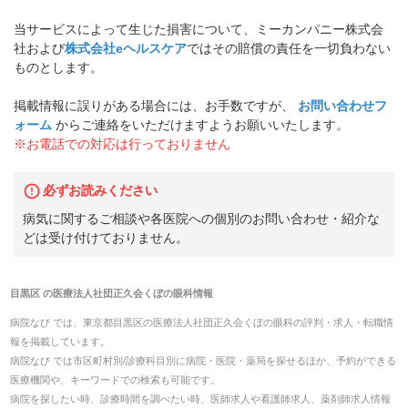
当サービスによって生じた損害について、ミーカンパニー株式会
社および
株式会社eヘルスケア
ではその賠償の責任を一切負わない
ものとします。
掲載情報に誤りがある場合には、お手数ですが、
お問い合わせフ
ォーム
からご連絡をいただけますようお願いいたします。
※お電話での対応は行っておりません
必ずお読みください
病気に関するご相談や各医院への個別のお問い合わせ・紹介な
どは受け付けておりません。
目黒区
の
医療法人社団正久会くぼの眼科
情報
病院なび では、
東京都
目黒区
の
医療法人社団正久会くぼの眼科
の
評判・求人・転職
情
報を掲載しています。
病院なび では市区町村別/診療科目別に病院・医院・薬局を探せるほか、予約ができる
医療機関や、キーワードでの検索も可能です。
病院を探したい時、診療時間を調べたい時、医師求人や看護師求人、薬剤師求人情報