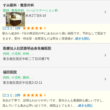
すみ眼科・整形外科
眼科, 整形外科, リハビリテーション科
東京都目黒区
五本木2丁目6-14
4
口コミ:
1
件
駅から徒歩6～7分の商店街の中にあるわかり易い病院です。予約なしで受診で
きます。受付・待合室・診察室などは明るく清潔感が...
続きを読む
医療法人社団喜明会奈良橋医院
内科, 小児科, 外科, ...
東京都目黒区
中町二丁目20番7号
福田医院
内科, 小児科, 眼科, ...
東京都目黒区
中目黒3-22-11
4
口コミ:
2
件
先生が丁寧で、説明もわかりやすいです。受付さんも看護師も優しいですし、
混んでいても進みは早いほうです。病院はとても古く、...
続きを読む