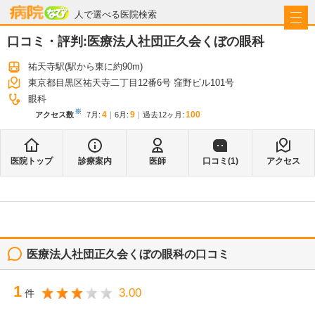
病院なび
人で選べる医院検索
口コミ・評判:
医療法人社団正久会くぼの眼科
祐天寺駅
(駅から
東に約90m
)
東京都目黒区祐天寺二丁目12番6号 窪野ビル101号
眼科
※
4
9
100
アクセス数
7月
:
6月
:
過去12ヶ月:
医院トップ
診療案内
医師
口コミ(
1
)
アクセス
医療法人社団正久会くぼの眼科
の口コミ
1
3.00
件