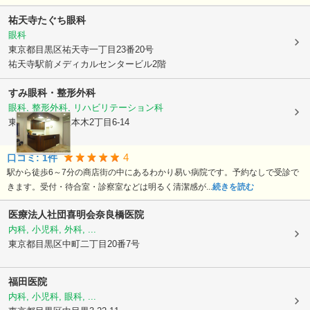
祐天寺たぐち眼科
眼科
東京都目黒区
祐天寺一丁目23番20号
祐天寺駅前メディカルセンタービル2階
すみ眼科・整形外科
眼科, 整形外科, リハビリテーション科
東京都目黒区
五本木2丁目6-14
4
口コミ:
1
件
駅から徒歩6～7分の商店街の中にあるわかり易い病院です。予約なしで受診で
きます。受付・待合室・診察室などは明るく清潔感が...
続きを読む
医療法人社団喜明会奈良橋医院
内科, 小児科, 外科, ...
東京都目黒区
中町二丁目20番7号
福田医院
内科, 小児科, 眼科, ...