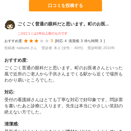
口コミを投稿する
ごくごく普通の眼科だと思います。町のお医...
この口コミは1年以上前のものです
3
おすすめ度:
[
対応:
4
清潔感:
3
待ち時間:
3
]
投稿者: natsumi さん
受診者: 本人 (女性・ 40代)
受診時期: 2010年
おすすめ度
:
ごくごく普通の眼科だと思います。町のお医者さんといった
風で近所のご老人から子供さんまでくる駅から近くで場所も
わかり易いところでした。
対応
:
受付の看護婦さんはとても丁寧な対応で好印象です。問診票
を書いたあと診療に入ります。先生は本当にやさしい笑顔の
絶えない方でした。
清潔感
: