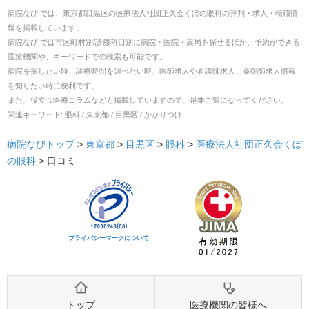
病院なび では、
東京都
目黒区
の
医療法人社団正久会くぼの眼科
の
評判・求人・転職
情
報を掲載しています。
病院なび では市区町村別/診療科目別に病院・医院・薬局を探せるほか、予約ができる
医療機関や、キーワードでの検索も可能です。
病院を探したい時、診療時間を調べたい時、医師求人や看護師求人、薬剤師求人情報
を知りたい時に便利です。
また、役立つ医療コラムなども掲載していますので、是非ご覧になってください。
関連キーワード:
眼科 / 東京都 / 目黒区 / かかりつけ
病院なびトップ
>
東京都
>
目黒区
>
眼科
>
医療法人社団正久会くぼ
の眼科
>
口コミ
プライバシーマークについて
トップ
医療機関の皆様へ