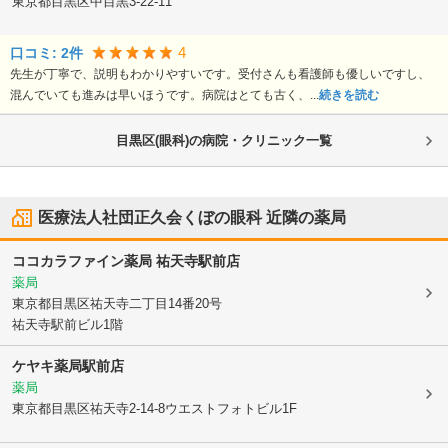
東京都目黒区
中目黒3-22-11
4
口コミ:
2
件
先生が丁寧で、説明もわかりやすいです。受付さんも看護師も優しいですし、
混んでいても進みは早いほうです。病院はとても古く、...
続きを読む
目黒区(眼科)の病院・クリニック一覧
医療法人社団正久会くぼの眼科
近隣の薬局
ココカラファイン薬局 祐天寺駅前店
薬局
東京都目黒区
祐天寺二丁目14番20号
祐天寺駅前ビル1階
ケヤキ薬局駅前店
薬局
東京都目黒区
祐天寺2-14-8ウエストフォトビル1F