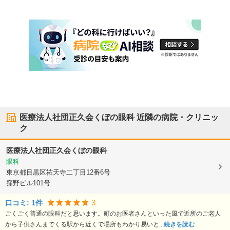
医療法人社団正久会くぼの眼科
近隣の病院・クリニッ
ク
医療法人社団正久会くぼの眼科
眼科
東京都目黒区
祐天寺二丁目12番6号
窪野ビル101号
3
口コミ:
1
件
ごくごく普通の眼科だと思います。町のお医者さんといった風で近所のご老人
から子供さんまでくる駅から近くで場所もわかり易いと...
続きを読む