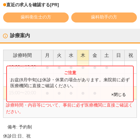
直近の求人を確認する
[PR]
歯科衛生士の方
歯科助手の方
診療案内
診療時間
月
火
水
木
金
土
日
祝
●
●
●
●
●
●
10:00
〜
13:30
●
お盆(8月中旬)は休診・休業の場合があります。来院前に必ず
15:00
〜
19:00
医療機関に直接ご確認ください。
●
●
●
●
●
15:00
〜
20:00
×閉じる
診療時間・内容等について、事前に必ず医療機関に直接ご確認く
ださい。
備考:
予約制
休診日:
日、祝