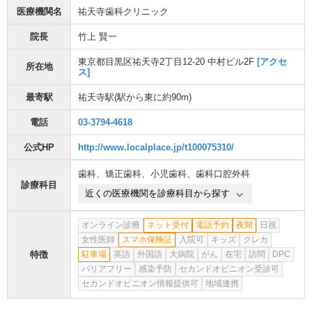
医療機関名
祐天寺歯科クリニック
院長
竹上 賢一
東京都目黒区祐天寺2丁目12-20 中村ビル2F
[アクセ
所在地
ス]
最寄駅
祐天寺駅
(駅から
東に約90m
)
電話
03-3794-4618
公式HP
http://www.localplace.jp/t100075310/
歯科
、
矯正歯科
、
小児歯科
、
歯科口腔外科
診療科目
近くの医療機関を診療科目から探す
オンライン診療
ネット受付
電話予約
夜間
日祝
女性医師
スマホ保険証
入院可
キッズ
クレカ
特徴
駐車場
英語
外国語
大病院
がん
在宅
訪問
DPC
バリアフリー
感染予防
セカンドオピニオン受診可
セカンドオピニオン情報提供可
地域連携