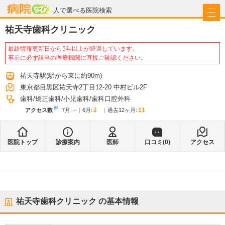
病院なび
人で選べる医院検索
祐天寺歯科クリニック
最終情報更新日から5年以上が経過しています。
事前に必ず該当の医療機関に直接ご確認ください。
祐天寺駅
(駅から
東に約90m
)
東京都目黒区祐天寺2丁目12-20 中村ビル2F
歯科
矯正歯科
小児歯科
歯科口腔外科
※
--
2
11
アクセス数
7月
:
6月
:
過去12ヶ月:
医院トップ
診療案内
医師
口コミ(
0
)
アクセス
祐天寺歯科クリニック
の基本情報