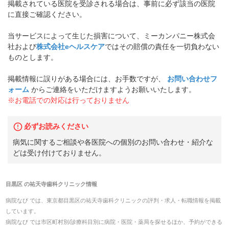
掲載されている医院を受診される場合は、事前に必ず該当の医院
に直接ご確認ください。
当サービスによって生じた損害について、ミーカンパニー株式会
社および
株式会社eヘルスケア
ではその賠償の責任を一切負わない
ものとします。
掲載情報に誤りがある場合には、お手数ですが、
お問い合わせフ
ォーム
からご連絡をいただけますようお願いいたします。
※お電話での対応は行っておりません
必ずお読みください
病気に関するご相談や各医院への個別のお問い合わせ・紹介な
どは受け付けておりません。
目黒区
の
祐天寺歯科クリニック
情報
病院なび では、
東京都
目黒区
の
祐天寺歯科クリニック
の
評判・求人・転職
情報を掲載
しています。
病院なび では市区町村別/診療科目別に病院・医院・薬局を探せるほか、予約ができる