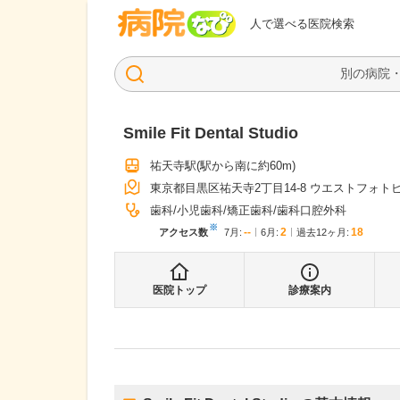
病院なび
人で選べる医院検索
Smile Fit Dental Studio
祐天寺駅
(駅から
南に約60m
)
東京都目黒区祐天寺2丁目14-8 ウエストフォトビ
歯科
小児歯科
矯正歯科
歯科口腔外科
※
--
2
18
アクセス数
7月
:
6月
:
過去12ヶ月:
医院トップ
診療案内