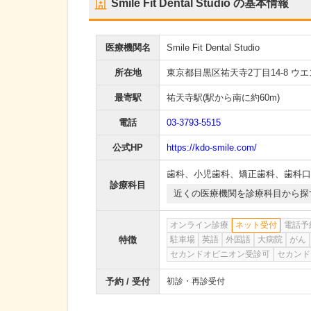
Smile Fit Dental Studio
の基本情報
医療機関名
Smile Fit Dental Studio
所在地
東京都目黒区祐天寺2丁目14-8 ウ
最寄駅
祐天寺駅
(駅から
南に約60m
)
電話
03-3793-5515
公式HP
https://kdo-smile.com/
歯科
、
小児歯科
、
矯正歯科
、
歯科口
診療科目
近くの医療機関を診療科目から探
オンライン診療
ネット受付
電話予
特徴
駐車場
英語
外国語
大病院
がん
セカンドオピニオン受診可
セカンド
予約 / 受付
初診・再診受付