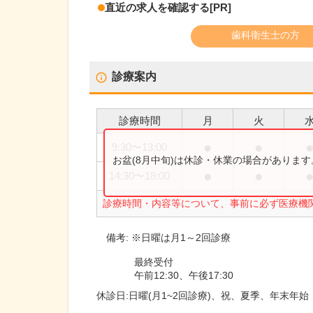
直近の求人を確認する
[PR]
歯科衛生士の方
診療案内
診療時間
月
火
●
●
9:30
〜
13:00
お盆(8月中旬)は休診・休業の場合がありま
●
●
14:30
〜
18:00
診療時間・内容等について、事前に必ず医療機
備考:
※日曜は月1～2回診療
最終受付
午前12:30、午後17:30
休診日:
日曜(月1~2回診療)、祝、夏季、年末年始