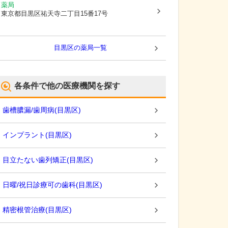
薬局
東京都目黒区
祐天寺二丁目15番17号
目黒区
の薬局一覧
各条件で他の医療機関を探す
歯槽膿漏/歯周病
(
目黒区
)
インプラント
(
目黒区
)
目立たない歯列矯正
(
目黒区
)
日曜/祝日診療可の歯科
(
目黒区
)
精密根管治療
(
目黒区
)