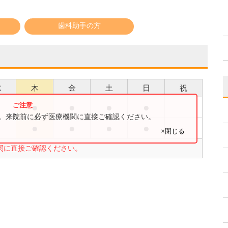
歯科助手の方
水
木
金
土
日
祝
●
●
●
●
●
す。来院前に必ず医療機関に直接ご確認ください。
●
●
●
●
●
×閉じる
関に直接ご確認ください。