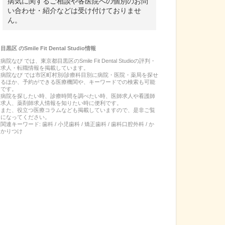
病気に関するご相談や各医院への個別のお問
い合わせ・紹介などは受け付けておりませ
ん。
目黒区
の
Smile Fit Dental Studio
情報
病院なび では、
東京都
目黒区
の
Smile Fit Dental Studio
の
評判・
求人・転職
情報を掲載しています。
病院なび では市区町村別/診療科目別に病院・医院・薬局を探せ
るほか、予約ができる医療機関や、キーワードでの検索も可能
です。
病院を探したい時、診療時間を調べたい時、医師求人や看護師
求人、薬剤師求人情報を知りたい時に便利です。
また、役立つ医療コラムなども掲載していますので、是非ご覧
になってください。
関連キーワード:
歯科 / 小児歯科 / 矯正歯科 / 歯科口腔外科 / か
かりつけ