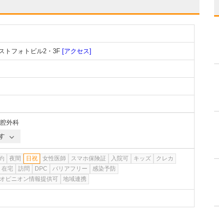
エストフォトビル2・3F
[アクセス]
腔外科
す
約
夜間
日祝
女性医師
スマホ保険証
入院可
キッズ
クレカ
在宅
訪問
DPC
バリアフリー
感染予防
オピニオン情報提供可
地域連携