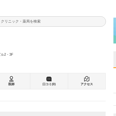
検索
ル2・3F
医師
口コミ(
0
)
アクセス