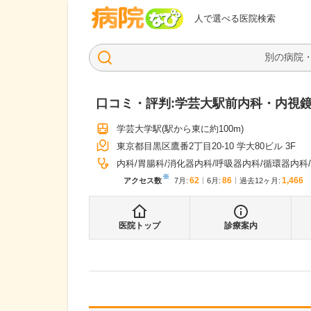
病院なび
人で選べる医院検索
口コミ・評判:
学芸大駅前内科・内視鏡
学芸大学駅
(駅から
東に約100m
)
東京都目黒区鷹番2丁目20-10 学大80ビル 3F
内科
胃腸科
消化器内科
呼吸器内科
循環器内科
※
62
86
1,466
アクセス数
7月
:
6月
:
過去12ヶ月:
医院トップ
診療案内