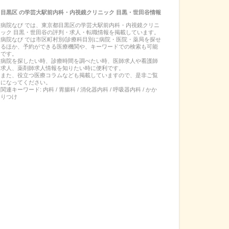
目黒区
の
学芸大駅前内科・内視鏡クリニック 目黒・世田谷
情報
病院なび では、
東京都
目黒区
の
学芸大駅前内科・内視鏡クリニ
ック 目黒・世田谷
の
評判・求人・転職
情報を掲載しています。
病院なび では市区町村別/診療科目別に病院・医院・薬局を探せ
るほか、予約ができる医療機関や、キーワードでの検索も可能
です。
病院を探したい時、診療時間を調べたい時、医師求人や看護師
求人、薬剤師求人情報を知りたい時に便利です。
また、役立つ医療コラムなども掲載していますので、是非ご覧
になってください。
関連キーワード:
内科 / 胃腸科 / 消化器内科 / 呼吸器内科 / かか
りつけ