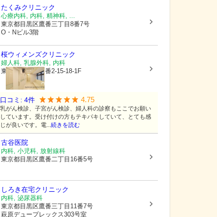
たくみクリニック
心療内科, 内科, 精神科, ...
東京都目黒区
鷹番三丁目8番7号
O・Nビル3階
桜ウィメンズクリニック
婦人科, 乳腺外科, 内科
東京都目黒区
鷹番2-15-18-1F
4.75
口コミ:
4
件
乳がん検診、子宮がん検診、婦人科の診察もここでお願い
しています。受け付けの方もテキパキしていて、とても感
じが良いです。電...
続きを読む
古谷医院
内科, 小児科, 放射線科
東京都目黒区
鷹番二丁目16番5号
しろき在宅クリニック
内科, 泌尿器科
東京都目黒区
鷹番三丁目11番7号
萩原デュープレックス303号室