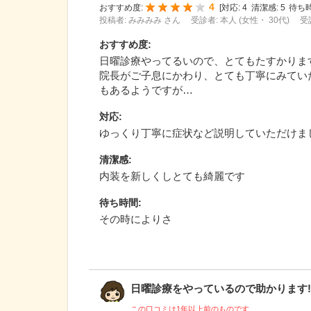
4
おすすめ度:
[
対応:
4
清潔感:
5
待ち時
投稿者: みみみみ さん
受診者: 本人 (女性・ 30代)
受
おすすめ度
:
日曜診療やってるいので、とてもたすかりま
院長がご子息にかわり、とても丁寧にみてい
もあるようですが…
対応
:
ゆっくり丁寧に症状など説明していただけま
清潔感
:
内装を新しくしとても綺麗です
待ち時間
:
その時によりさ
日曜診療をやっているので助かります!し
この口コミは1年以上前のものです