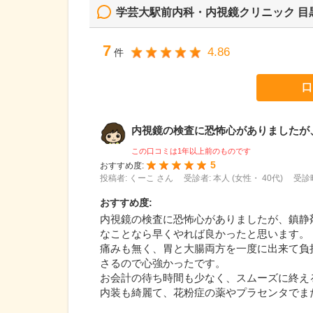
学芸大駅前内科・内視鏡クリニック 目
7
4.86
件
口
内視鏡の検査に恐怖心がありましたが、鎮
この口コミは1年以上前のものです
5
おすすめ度:
投稿者: くーこ さん
受診者: 本人 (女性・ 40代)
受診時
おすすめ度
:
内視鏡の検査に恐怖心がありましたが、鎮静
なことなら早くやれば良かったと思います。
痛みも無く、胃と大腸両方を一度に出来て負
さるので心強かったです。
お会計の待ち時間も少なく、スムーズに終え
内装も綺麗て、花粉症の薬やプラセンタでま