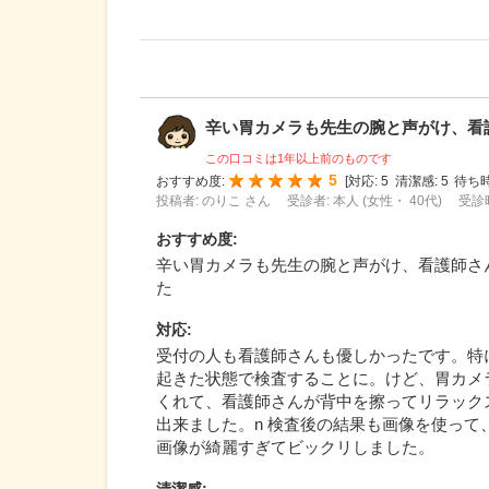
辛い胃カメラも先生の腕と声がけ、看護師
この口コミは1年以上前のものです
5
おすすめ度:
[
対応:
5
清潔感:
5
待ち時
投稿者: のりこ さん
受診者: 本人 (女性・ 40代)
受診時
おすすめ度
:
辛い胃カメラも先生の腕と声がけ、看護師さ
た
対応
:
受付の人も看護師さんも優しかったです。特
起きた状態で検査することに。けど、胃カメ
くれて、看護師さんが背中を擦ってリラック
出来ました。n 検査後の結果も画像を使っ
画像が綺麗すぎてビックリしました。