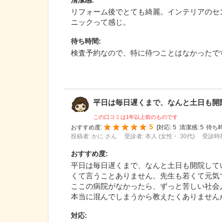
清潔感
:
リフォーム後でとても綺麗。インテリアのセ
ニックって感じ。
待ち時間
:
検査予約なので、特に待つことはなかったで
平日は毎日遅くまで、なんと土日も開院し
この口コミは1年以上前のものです
5
おすすめ度:
[
対応:
5
清潔感:
5
待ち時
投稿者: かに さん
受診者: 本人 (女性・ 30代)
受診時期
おすすめ度
:
平日は毎日遅くまで、なんと土日も開院してい
くて言うことありません。先生も若くて元気
ここの病院がなかったら、ずっと苦しい社会
本当に混んでしまうから教えたくありませんが
対応
: