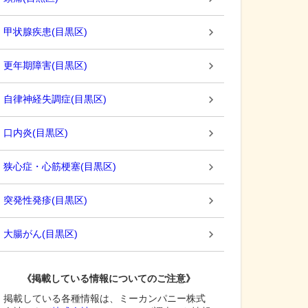
甲状腺疾患
(
目黒区
)
更年期障害
(
目黒区
)
自律神経失調症
(
目黒区
)
口内炎
(
目黒区
)
狭心症・心筋梗塞
(
目黒区
)
突発性発疹
(
目黒区
)
大腸がん
(
目黒区
)
《掲載している情報についてのご注意》
掲載している各種情報は、ミーカンパニー株式