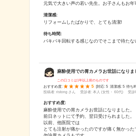
元気で大きい声の若い先生。お子さんもお年
清潔感
:
リフォームしたばかりで、とても清潔!
待ち時間
:
パキパキ回転する感じなのでそこまで待たな
麻酔使用での胃カメラお世話になりました
この口コミは1年以上前のものです
5
おすすめ度:
[
対応:
5
清潔感:
5
待ち時
投稿者: ristong さん
受診者: 本人 (女性・ 60代)
受診時
おすすめ度
:
麻酔使用での胃カメラお世話になりました。
前日ネットにて予約、翌日受けられました。
以前、他医院では
とても注射が痛かったのですが痛く無かった
勿論胃カメラもです。