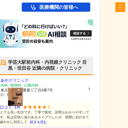
医療機関の皆様へ
学芸大駅前内科・内視鏡クリニック 目
黒・世田谷
近隣の病院・クリニック
あやクリニック
内科, 精神科, 心療内科, ...
東京都目黒区
鷹番三丁目8番7号
O・Nビル2階
5
口コミ:
1
件
とても良い先生です。丁寧で親切、説明もわかりやすいで
す。私は症状に波があるタイプでしたが、状態に合わせて
細やかに対応して...
続きを読む