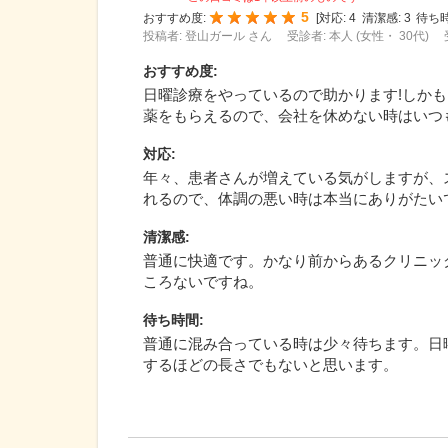
5
おすすめ度:
[
対応:
4
清潔感:
3
待ち時
投稿者: 登山ガール さん
受診者: 本人 (女性・ 30代)
おすすめ度
:
日曜診療をやっているので助かります!しか
薬をもらえるので、会社を休めない時はいつ
対応
:
年々、患者さんが増えている気がしますが、
れるので、体調の悪い時は本当にありがたい
清潔感
:
普通に快適です。かなり前からあるクリニッ
ころないですね。
待ち時間
:
普通に混み合っている時は少々待ちます。日
するほどの長さでもないと思います。