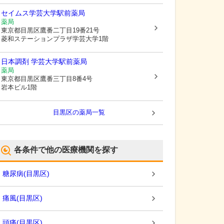
セイムス学芸大学駅前薬局
薬局
東京都目黒区
鷹番二丁目19番21号
菱和ステーションプラザ学芸大学1階
日本調剤 学芸大学駅前薬局
薬局
東京都目黒区
鷹番三丁目8番4号
岩本ビル1階
目黒区
の薬局一覧
各条件で他の医療機関を探す
糖尿病
(
目黒区
)
痛風
(
目黒区
)
頭痛
(
目黒区
)