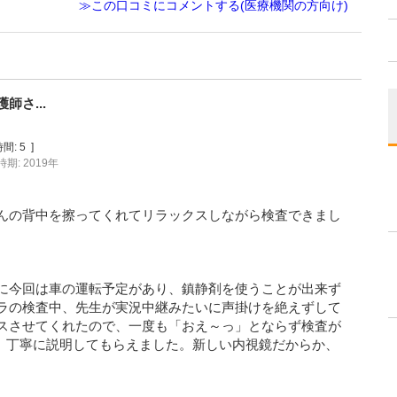
≫この口コミにコメントする(医療機関の方向け)
さ...
間:
5
]
期: 2019年
んの背中を擦ってくれてリラックスしながら検査できまし
に今回は車の運転予定があり、鎮静剤を使うことが出来ず
ラの検査中、先生が実況中継みたいに声掛けを絶えずして
スさせてくれたので、一度も「おえ～っ」とならず検査が
て、丁寧に説明してもらえました。新しい内視鏡だからか、