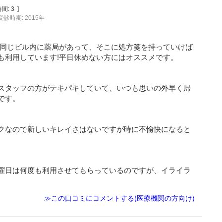
間:
3
]
受診時期: 2015年
も同じビル内に薬局があって、そこに処方箋を持っていけば
も利用しています!平日休めない方にはオススメです。
スタッフの方がテキパキしていて、いつも思いの外早く帰
です。
クなので新しいキレイさはないですが時に不愉快になると
曜日は何度も利用させてもらっているのですが、イライラ
≫この口コミにコメントする(医療機関の方向け)