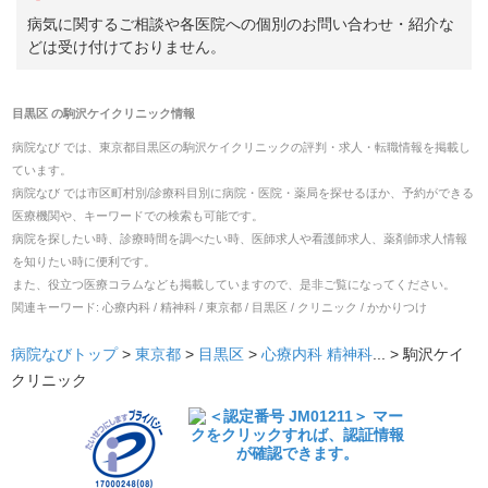
病気に関するご相談や各医院への個別のお問い合わせ・紹介な
どは受け付けておりません。
目黒区
の
駒沢ケイクリニック
情報
病院なび では、
東京都
目黒区
の
駒沢ケイクリニック
の
評判・求人・転職
情報を掲載し
ています。
病院なび では市区町村別/診療科目別に病院・医院・薬局を探せるほか、予約ができる
医療機関や、キーワードでの検索も可能です。
病院を探したい時、診療時間を調べたい時、医師求人や看護師求人、薬剤師求人情報
を知りたい時に便利です。
また、役立つ医療コラムなども掲載していますので、是非ご覧になってください。
関連キーワード:
心療内科 / 精神科 / 東京都 / 目黒区 / クリニック / かかりつけ
病院なびトップ
>
東京都
>
目黒区
>
心療内科
精神科
... >
駒沢ケイ
クリニック