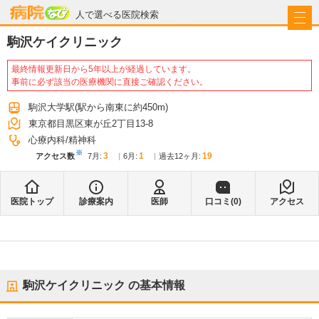
病院なび
人で選べる医院検索
駒沢ケイクリニック
最終情報更新日から5年以上が経過しています。
事前に必ず該当の医療機関に直接ご確認ください。
駒沢大学駅
(駅から
南東に約450m
)
東京都目黒区東が丘2丁目13-8
心療内科
精神科
※
3
1
19
アクセス数
7月
:
6月
:
過去12ヶ月:
医院トップ
診療案内
医師
口コミ(
0
)
アクセス
駒沢ケイクリニック
の基本情報