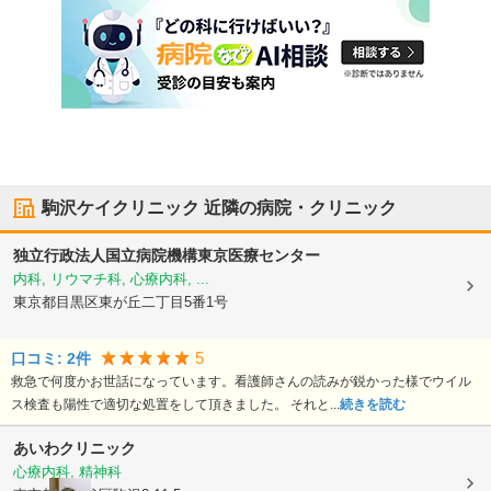
駒沢ケイクリニック
近隣の病院・クリニック
独立行政法人国立病院機構東京医療センター
内科, リウマチ科, 心療内科, ...
東京都目黒区
東が丘二丁目5番1号
5
口コミ:
2
件
救急で何度かお世話になっています。看護師さんの読みが鋭かった様でウイル
ス検査も陽性で適切な処置をして頂きました。 それと...
続きを読む
あいわクリニック
心療内科, 精神科