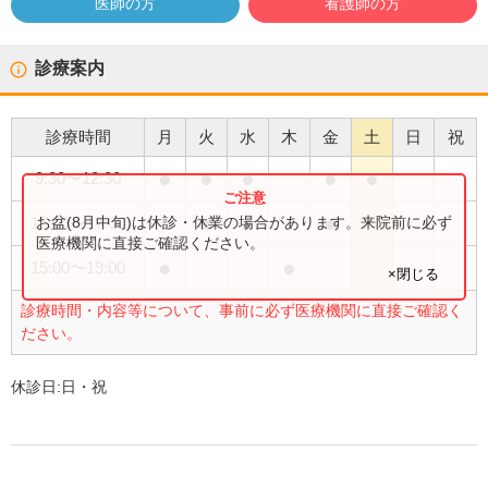
医師の方
看護師の方
診療案内
診療時間
月
火
水
木
金
土
日
祝
●
●
●
●
●
9:30
〜
12:30
●
●
●
お盆(8月中旬)は休診・休業の場合があります。来院前に必ず
15:00
〜
17:00
医療機関に直接ご確認ください。
●
●
15:00
〜
19:00
×閉じる
診療時間・内容等について、事前に必ず医療機関に直接ご確認く
ださい。
休診日:
日・祝