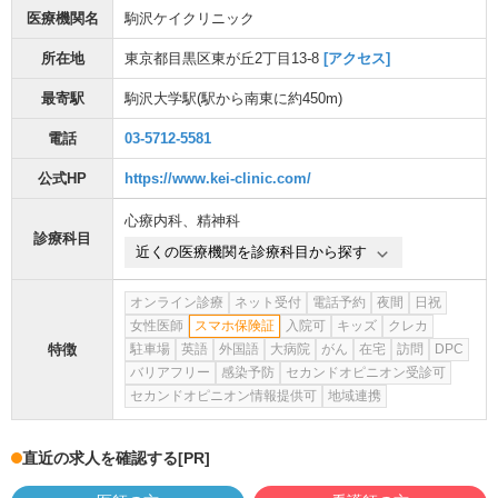
医療機関名
駒沢ケイクリニック
所在地
東京都目黒区東が丘2丁目13-8
[アクセス]
最寄駅
駒沢大学駅
(駅から
南東に約450m
)
電話
03-5712-5581
公式HP
https://www.kei-clinic.com/
心療内科
、
精神科
診療科目
近くの医療機関を診療科目から探す
オンライン診療
ネット受付
電話予約
夜間
日祝
女性医師
スマホ保険証
入院可
キッズ
クレカ
特徴
駐車場
英語
外国語
大病院
がん
在宅
訪問
DPC
バリアフリー
感染予防
セカンドオピニオン受診可
セカンドオピニオン情報提供可
地域連携
直近の求人を確認する
[PR]