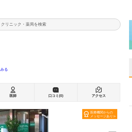
検索
てみる
医師
口コミ(
0
)
アクセス
医療機関からの
メッセージあり