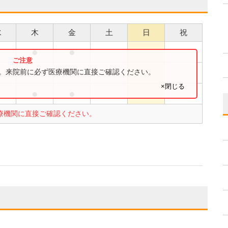
水
木
金
土
日
祝
●
●
●
す。来院前に必ず医療機関に直接ご確認ください。
×閉じる
●
●
療機関に直接ご確認ください。