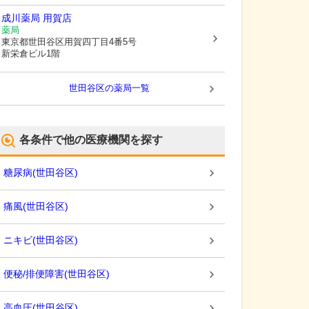
成川薬局 用賀店
薬局
東京都世田谷区
用賀四丁目4番5号
新栄倉ビル1階
世田谷区
の薬局一覧
各条件で他の医療機関を探す
糖尿病
(
世田谷区
)
痛風
(
世田谷区
)
ニキビ
(
世田谷区
)
便秘/排便障害
(
世田谷区
)
高血圧
(
世田谷区
)