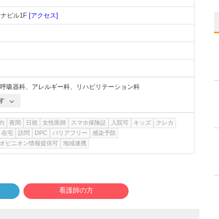
ーナビル1F
[アクセス]
呼吸器科
、
アレルギー科
、
リハビリテーション科
す
約
夜間
日祝
女性医師
スマホ保険証
入院可
キッズ
クレカ
在宅
訪問
DPC
バリアフリー
感染予防
オピニオン情報提供可
地域連携
看護師の方