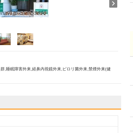
群,睡眠障害外来,経鼻内視鏡外来,ピロリ菌外来,禁煙外来(健