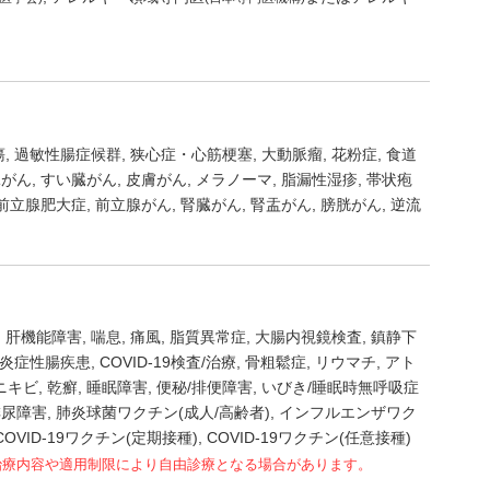
瘍
過敏性腸症候群
狭心症・心筋梗塞
大動脈瘤
花粉症
食道
臓がん
すい臓がん
皮膚がん
メラノーマ
脂漏性湿疹
帯状疱
前立腺肥大症
前立腺がん
腎臓がん
腎盂がん
膀胱がん
逆流
肝機能障害
喘息
痛風
脂質異常症
大腸内視鏡検査
鎮静下
炎症性腸疾患
COVID-19検査/治療
骨粗鬆症
リウマチ
アト
ニキビ
乾癬
睡眠障害
便秘/排便障害
いびき/睡眠時無呼吸症
排尿障害
肺炎球菌ワクチン(成人/高齢者)
インフルエンザワク
OVID-19ワクチン(定期接種)
COVID-19ワクチン(任意接種)
治療内容や適用制限により自由診療となる場合があります。