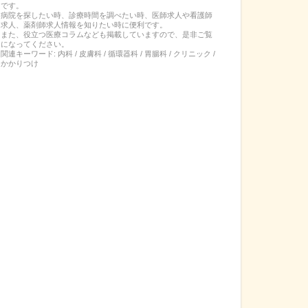
です。
病院を探したい時、診療時間を調べたい時、医師求人や看護師
求人、薬剤師求人情報を知りたい時に便利です。
また、役立つ医療コラムなども掲載していますので、是非ご覧
になってください。
関連キーワード:
内科 / 皮膚科 / 循環器科 / 胃腸科 / クリニック /
かかりつけ