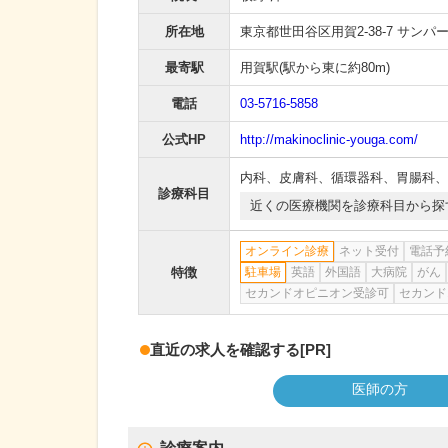
所在地
東京都世田谷区用賀2-38-7 サンパ
最寄駅
用賀駅
(駅から
東に約80m
)
電話
03-5716-5858
公式HP
http://makinoclinic-youga.com/
内科
、
皮膚科
、
循環器科
、
胃腸科
、
診療科目
近くの医療機関を診療科目から探
オンライン診療
ネット受付
電話予
特徴
駐車場
英語
外国語
大病院
がん
セカンドオピニオン受診可
セカンド
直近の求人を確認する
[PR]
医師の方