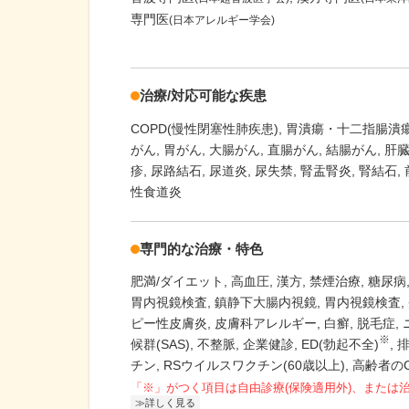
専門医
(日本アレルギー学会)
治療/対応可能な疾患
COPD(慢性閉塞性肺疾患)
胃潰瘍・十二指腸潰
がん
胃がん
大腸がん
直腸がん
結腸がん
肝
疹
尿路結石
尿道炎
尿失禁
腎盂腎炎
腎結石
性食道炎
専門的な治療・特色
肥満/ダイエット
高血圧
漢方
禁煙治療
糖尿病
胃内視鏡検査
鎮静下大腸内視鏡
胃内視鏡検査
ピー性皮膚炎
皮膚科アレルギー
白癬
脱毛症
※
候群(SAS)
不整脈
企業健診
ED(勃起不全)
チン
RSウイルスワクチン(60歳以上)
高齢者のC
「※」がつく項目は自由診療(保険適用外)、または
詳しく見る