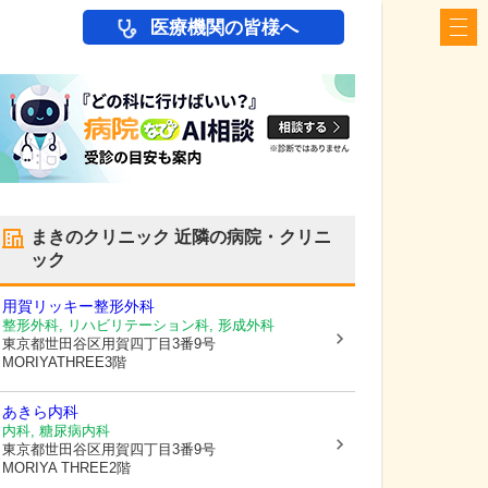
医療機関の皆様へ
まきのクリニック
近隣の病院・クリニ
ック
用賀リッキー整形外科
整形外科, リハビリテーション科, 形成外科
東京都世田谷区
用賀四丁目3番9号
MORIYATHREE3階
あきら内科
内科, 糖尿病内科
東京都世田谷区
用賀四丁目3番9号
MORIYA THREE2階