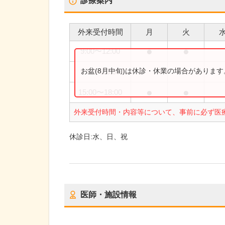
診療案内
外来受付時間
月
火
●
●
9:00
〜
12:00
お盆(8月中旬)は休診・休業の場合がありま
9:00
〜
13:00
●
●
15:00
〜
18:00
外来受付時間・内容等について、事前に必ず医
休診日:
水、日、祝
医師・施設情報