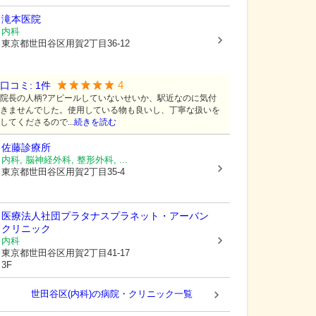
滝本医院
内科
東京都世田谷区
用賀2丁目36-12
4
口コミ:
1
件
院長の人柄?アピールしていないせいか、駅近なのに気付
きませんでした。使用している物も良いし、丁寧な扱いを
してくださるので...
続きを読む
佐藤診療所
内科, 脳神経外科, 整形外科, ...
東京都世田谷区
用賀2丁目35-4
医療法人社団プラタナス
プラネット・アーバン
クリニック
内科
東京都世田谷区
用賀2丁目41-17
3F
世田谷区(内科)の病院・クリニック一覧