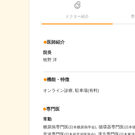
ドクター紹介
専
医師紹介
院長
牧野 洋
機能・特徴
オンライン診療
駐車場(有料)
専門医
常勤
糖尿病専門医
循環器専門医
(日本糖尿病学会)
(日本
音波専門医
漢方専門医
(日本超音波医学会)
(日本東洋