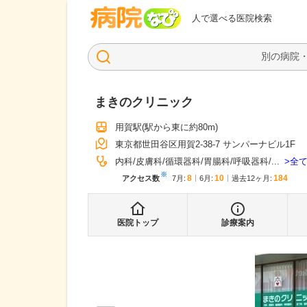
病院なび
人で選べる医院検索
まきのクリニック
用賀駅
(駅から
東に約80m
)
東京都世田谷区用賀2-38-7 サンパーナビル1F
全
内科
皮膚科
循環器科
胃腸科
呼吸器科
...
※
8
10
184
アクセス数
7月
:
6月
:
過去12ヶ月:
医院トップ
診療案内