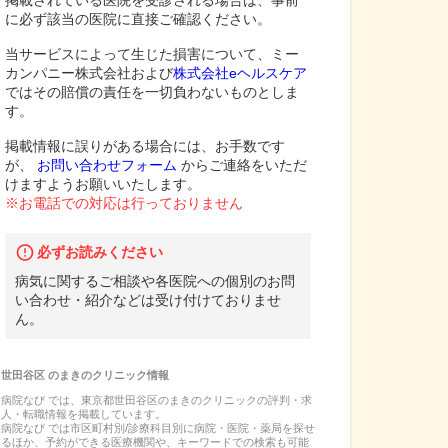
掲載されている医院を受診される場合は、事前
に必ず該当の医院に直接ご確認ください。
当サービスによって生じた損害について、ミー
カンパニー株式会社および
株式会社eヘルスケア
ではその賠償の責任を一切負わないものとしま
す。
掲載情報に誤りがある場合には、お手数です
が、
お問い合わせフォーム
からご連絡をいただ
けますようお願いいたします。
※お電話での対応は行っておりません
必ずお読みください
病気に関するご相談や各医院への個別のお問
い合わせ・紹介などは受け付けておりませ
ん。
世田谷区
の
まきのクリニック
情報
病院なび では、
東京都
世田谷区
の
まきのクリニック
の
評判・求
人・転職
情報を掲載しています。
病院なび では市区町村別/診療科目別に病院・医院・薬局を探せ
るほか、予約ができる医療機関や、キーワードでの検索も可能