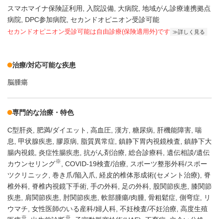
スマホマイナ保険証利用
入院設備
大病院
地域がん診療連携拠点
病院
DPC参加病院
セカンドオピニオン受診可能
セカンドオピニオン受診可能
は自由診療(保険適用外)です
詳しく見る
治療/対応可能な疾患
脳腫瘍
専門的な治療・特色
C型肝炎
肥満/ダイエット
高血圧
漢方
糖尿病
肝機能障害
喘
息
甲状腺疾患
膠原病
脂質異常症
鎮静下胃内視鏡検査
鎮静下大
腸内視鏡
炎症性腸疾患
抗がん剤治療
総合診療科
遺伝相談/遺伝
※
カウンセリング
COVID-19検査/治療
スポーツ整形外科/スポー
ツクリニック
巻き爪/陥入爪
経皮的椎体形成術(セメント治療)
脊
椎外科
脊椎内視鏡下手術
手の外科
足の外科
股関節疾患
膝関節
疾患
肩関節疾患
肘関節疾患
軟部腫瘍/肉腫
骨粗鬆症
側弯症
リ
ウマチ
女性医師のいる産科/婦人科
不妊検査/不妊治療
高度生殖
※
※