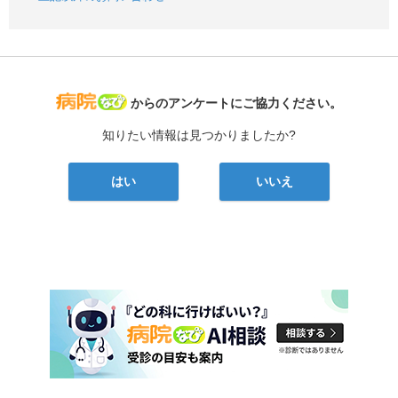
病院なび
からのアンケートにご協力ください。
知りたい情報は見つかりましたか?
はい
いいえ