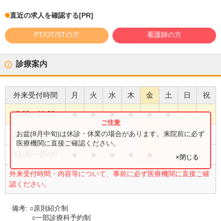
直近の求人を確認する
[PR]
PT/OT/STの方
看護師の方
診療案内
外来受付時間
月
火
水
木
金
土
日
祝
●
●
●
●
●
●
8:00
〜
11:00
●
お盆(8月中旬)は休診・休業の場合があります。来院前に必ず
11:30
〜
14:00
医療機関に直接ご確認ください。
●
●
●
●
●
11:30
〜
15:00
×閉じる
外来受付時間・内容等について、事前に必ず医療機関に直接ご確
認ください。
備考:
○原則紹介制
○一部診療科予約制