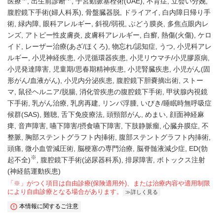
医療
出生前診断
子宮動脈塞栓術(UAE)
不育症
立会い分娩
腹腔鏡下手術(婦人科系)
骨盤臓器脱
ドライアイ
白内障日帰り手
術
緑内障
眼科アレルギー
斜視/弱視
ぶどう膜炎
多焦点眼内レ
ンズ
アトピー性皮膚炎
皮膚科アレルギー
白癬
熱傷(火傷)
ケロ
イド
レーザー治療(あざ/ほくろ)
物忘れ/認知症
うつ
小児科アレ
ルギー
小児神経疾患
小児循環器疾患
小児リウマチ/小児膠原病
小児発達障害
児童期/思春期精神疾患
小児腎臓疾患
小児がん(固
形がん/血液がん)
小児内分泌疾患
腹腔鏡下胆嚢摘出術
ストー
マ
鼠径ヘルニア/脱腸
消化管疾患の腹腔鏡下手術
甲状腺内視鏡
下手術
乳がん治療
乳房再建
リンパ浮腫
いびき/睡眠時無呼吸症
候群(SAS)
難聴
舌下免疫療法
頭頸部がん
めまい
顔面神経麻
痺
音声障害
嚥下障害/摂食嚥下障害
下肢静脈瘤
心臓弁膜症
不
整脈
胸部ステントグラフト内挿術
腹部ステントグラフト内挿術
頭痛
微小血管減圧術
脳梗塞の専門治療
脳脊髄液減少症
ED(勃
※
起不全)
腹腔鏡下手術(泌尿器科系)
排尿障害
ボトックス注射
(神経筋運動疾患)
「※」がつく項目は自由診療(保険適用外)、または治療内容や適用制限
により自由診療となる場合があります。
詳しく見る
本情報に関するご注意