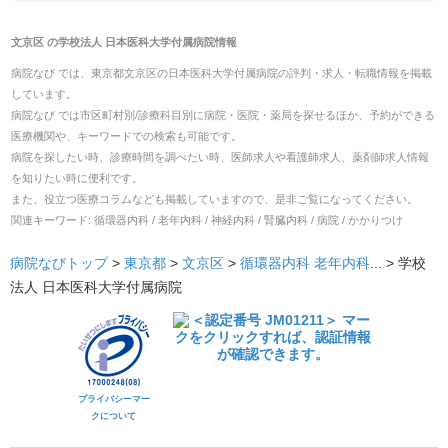
文京区
の
学校法人 日本医科大学付属病院
情報
病院なび では、
東京都
文京区
の
日本医科大学付属病院
の
評判・求人・転職
情報を掲載
しています。
病院なび では市区町村別/診療科目別に病院・医院・薬局を探せるほか、予約ができる
医療機関や、キーワードでの検索も可能です。
病院を探したい時、診療時間を調べたい時、医師求人や看護師求人、薬剤師求人情報
を知りたい時に便利です。
また、役立つ医療コラムなども掲載していますので、是非ご覧になってください。
関連キーワード:
循環器内科 / 老年内科 / 神経内科 / 腎臓内科 / 病院 / かかりつけ
病院なびトップ
>
東京都
>
文京区
>
循環器内科
老年内科
... >
学校
法人 日本医科大学付属病院
プライバシーマー
クについて