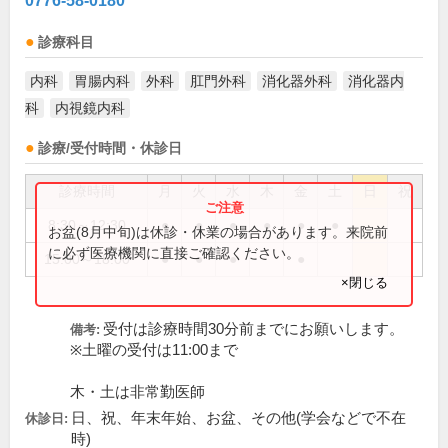
0776-58-0180
診療科目
内科
胃腸内科
外科
肛門外科
消化器外科
消化器内
科
内視鏡内科
診療/受付時間・休診日
診療時間
月
火
水
木
金
土
日
祝
8:30～12:30
●
●
●
●
●
●
お盆(8月中旬)は休診・休業の場合があります。来院前
に必ず医療機関に直接ご確認ください。
15:00～18:00
●
●
●
●
×閉じる
受付は診療時間30分前までにお願いします。
備考:
※土曜の受付は11:00まで
木・土は非常勤医師
日、祝、年末年始、お盆、その他(学会などで不在
休診日:
時)