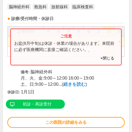
脳神経外科
救急科
放射線科
臨床検査科
診療/受付時間・休診日
診療時間
月
火
水
木
金
土
日
祝
9:00～17:00
●
●
●
お盆(8月中旬)は休診・休業の場合があります。来院前
に必ず医療機関に直接ご確認ください。
9:00～19:00
●
●
●
●
●
×閉じる
脳神経外科
備考:
月、火、金:9:00～12:00 16:00～19:00
土、日:9:00～12:00...(
続きを読む
)
1月1日
休診日:
初診・再診受付
この医院の詳細をみる