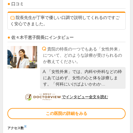
口コミ
院長先生が丁寧で優しい口調で説明してくれるのですご
く安心できました。
佐々木千恵子
院長
にインタビュー
貴院の特長の一つでもある「女性外来」
について、どのような診療が受けられるの
か教えてください。
「女性外来」では、内科や外科などの枠
にあてはめず、女性の心と体を診療しま
す。「何科にいけばよいかわか…
DOCTORVIEW
でインタビュー全文を読む
この医院の詳細をみる
※
アクセス数