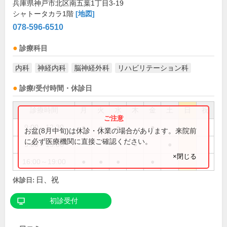
兵庫県神戸市北区南五葉1丁目3-19
シャトータカラ1階
[地図]
078-596-6510
診療科目
内科
神経内科
脳神経外科
リハビリテーション科
診療/受付時間・休診日
診療時間
月
火
水
木
金
土
日
祝
9:00～12:30
●
●
●
●
お盆(8月中旬)は休診・休業の場合があります。来院前
に必ず医療機関に直接ご確認ください。
9:00～13:00
●
●
×閉じる
16:00～19:00
●
●
●
●
日、祝
休診日:
初診受付