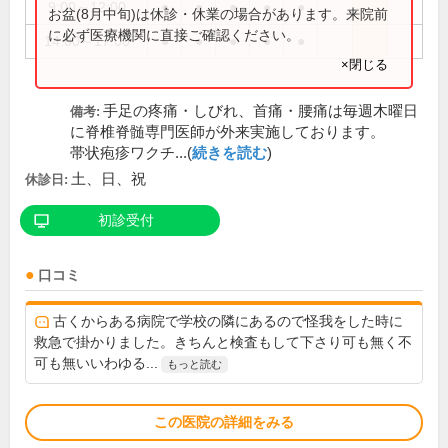
9:00～12:00
●
●
●
●
●
お盆(8月中旬)は休診・休業の場合があります。来院前
に必ず医療機関に直接ご確認ください。
14:00～17:00
●
●
●
●
●
×閉じる
手足の疼痛・しびれ、首痛・腰痛は毎週木曜日
備考:
に脊椎脊髄専門医師が外来実施しております。
帯状疱疹ワクチ...(
続きを読む
)
土、日、祝
休診日:
初診受付
口コミ
古くからある病院で学校の隣にあるので怪我をした時に
救急で掛かりました。きちんと検査もして下さり可も無く不
可も無いいわゆる...
もっと読む
この医院の詳細をみる