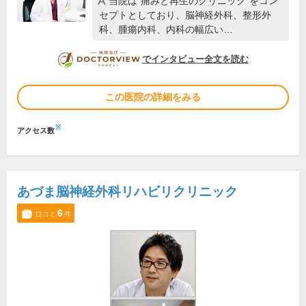
当院は“痛みと再生のクリニック”をコン
セプトとしており、脳神経外科、整形外
科、腫瘍内科、内科の幅広い…
DOCTORVIEW
でインタビュー全文を読む
この医院の詳細をみる
※
アクセス数
あづま脳神経外科リハビリクリニック
6
口コミ
件