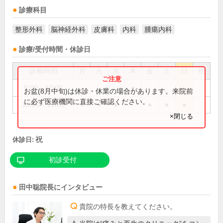
診療科目
整形外科
脳神経外科
皮膚科
内科
腫瘍内科
診療/受付時間・休診日
診療時間
月
火
水
木
金
土
日
祝
9:00～12:00
●
お盆(8月中旬)は休診・休業の場合があります。来院前
に必ず医療機関に直接ご確認ください。
10:00～19:00
●
●
●
●
●
●
×閉じる
祝
休診日:
初診受付
田中聡
院長
にインタビュー
貴院の特長を教えてください。