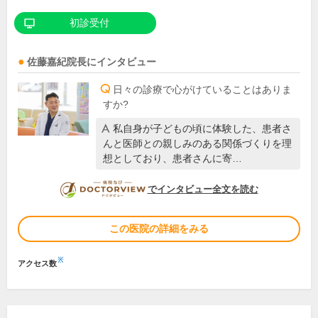
初診受付
佐藤嘉紀
院長
にインタビュー
日々の診療で心がけていることはありま
すか?
私自身が子どもの頃に体験した、患者さ
んと医師との親しみのある関係づくりを理
想としており、患者さんに寄…
DOCTORVIEW
でインタビュー全文を読む
この医院の詳細をみる
※
アクセス数