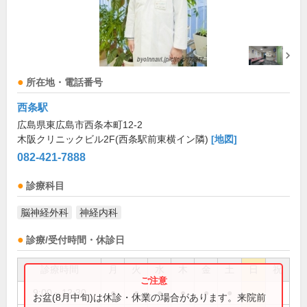
所在地・電話番号
西条駅
広島県東広島市西条本町12-2
木阪クリニックビル2F(西条駅前東横イン隣)
[地図]
082-421-7888
診療科目
脳神経外科
神経内科
診療/受付時間・休診日
診療時間
月
火
水
木
金
土
日
祝
9:00～12:30
●
●
●
●
●
●
お盆(8月中旬)は休診・休業の場合があります。来院前