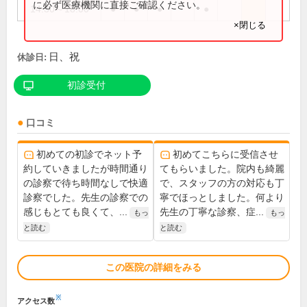
に必ず医療機関に直接ご確認ください。
14:30～18:00
●
●
●
●
×閉じる
日、祝
休診日:
初診受付
口コミ
初めての初診でネット予
初めてこちらに受信させ
約していきましたが時間通り
てもらいました。院内も綺麗
の診察で待ち時間なしで快適
で、スタッフの方の対応も丁
診察でした。先生の診察での
寧でほっとしました。何より
感じもとても良くて、...
先生の丁寧な診察、症...
もっ
もっ
と読む
と読む
この医院の詳細をみる
※
アクセス数