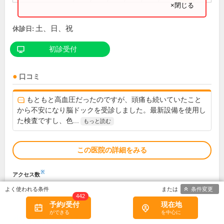
×閉じる
土、日、祝
休診日:
初診受付
口コミ
もともと高血圧だったのですが、頭痛も続いていたこと
から不安になり脳ドックを受診しました。最新設備を使用し
た検査ですし、色...
もっと読む
この医院の詳細をみる
※
アクセス数
条件変更
442
予約/受付
現在地
小川脳神経外科