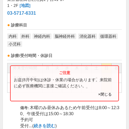
1・2F
[地図]
03-5717-6331
診療科目
内科
外科
神経内科
脳神経外科
消化器科
循環器科
小児科
診療/受付時間・休診日
外来受付時間
月
火
水
木
金
土
日
祝
8:00～13:00
●
お盆(8月中旬)は休診・休業の場合があります。来院前
に必ず医療機関に直接ご確認ください。
8:00～18:30
●
●
●
●
●
×閉じる
木曜のみ昼休みあるため午前受付は8:00～12:3
備考:
0、午後受付は15:00～18:30
予約可
受付...(
続きを読む
)