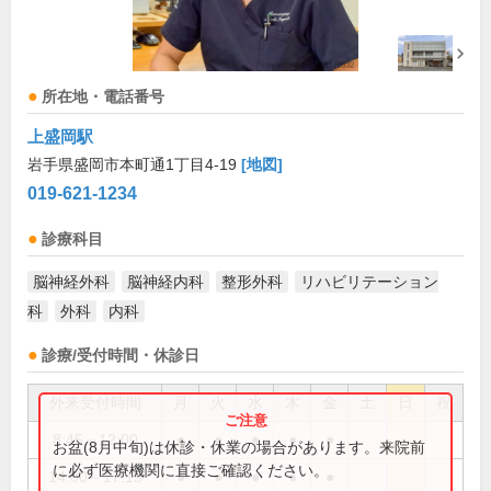
所在地・電話番号
上盛岡駅
岩手県盛岡市本町通1丁目4-19
[地図]
019-621-1234
診療科目
脳神経外科
脳神経内科
整形外科
リハビリテーション
科
外科
内科
診療/受付時間・休診日
外来受付時間
月
火
水
木
金
土
日
祝
8:45～12:00
●
●
●
●
●
お盆(8月中旬)は休診・休業の場合があります。来院前
に必ず医療機関に直接ご確認ください。
14:00～17:15
●
●
●
●
●