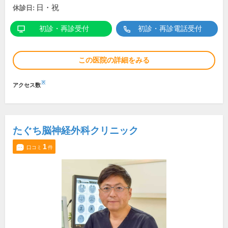
日・祝
休診日:
初診・再診受付
初診・再診電話受付
この医院の詳細をみる
※
アクセス数
たぐち脳神経外科クリニック
1
口コミ
件