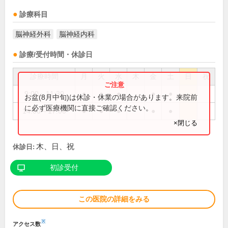
診療科目
脳神経外科
脳神経内科
診療/受付時間・休診日
診療時間
月
火
水
木
金
土
日
祝
9:00～11:30
●
●
●
●
●
お盆(8月中旬)は休診・休業の場合があります。来院前
に必ず医療機関に直接ご確認ください。
14:00～17:00
●
●
●
●
●
×閉じる
木、日、祝
休診日:
初診受付
この医院の詳細をみる
※
アクセス数