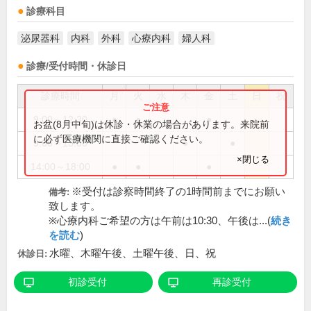
診療科目
泌尿器科
内科
外科
心療内科
婦人科
診療/受付時間・休診日
診療時間
月
火
水
木
金
土
日
祝
9:00～12:30
●
●
●
お盆(8月中旬)は休診・休業の場合があります。来院前
に必ず医療機関に直接ご確認ください。
9:00～13:00
●
●
×閉じる
14:00～18:00
●
●
●
※受付は診察時間終了の1時間前までにお願い
備考:
致します。
※心療内科ご希望の方は午前は10:30、午後は...(
続き
を読む
)
水曜、木曜午後、土曜午後、日、祝
休診日:
初診受付
再診受付