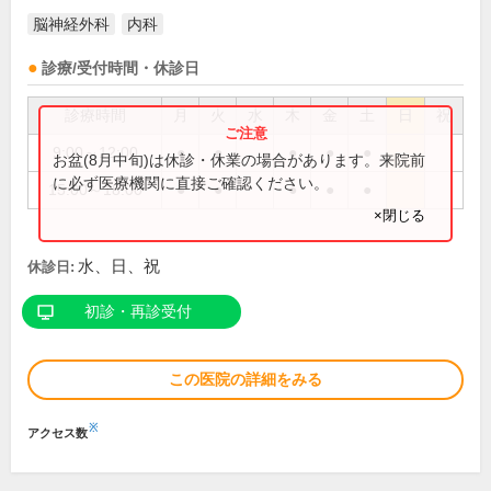
脳神経外科
内科
診療/受付時間・休診日
診療時間
月
火
水
木
金
土
日
祝
9:00～12:00
●
●
●
●
●
お盆(8月中旬)は休診・休業の場合があります。来院前
に必ず医療機関に直接ご確認ください。
15:00～18:00
●
●
●
●
●
×閉じる
水、日、祝
休診日:
初診・再診受付
この医院の詳細をみる
※
アクセス数