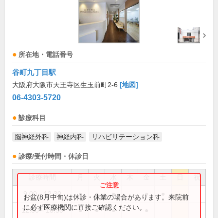
所在地・電話番号
谷町九丁目駅
大阪府大阪市天王寺区生玉前町2-6
[地図]
06-4303-5720
診療科目
脳神経外科
神経内科
リハビリテーション科
診療/受付時間・休診日
診療時間
月
火
水
木
金
土
日
祝
9:00～12:30
●
●
●
●
●
お盆(8月中旬)は休診・休業の場合があります。来院前
に必ず医療機関に直接ご確認ください。
12:30～18:30
●
●
●
●