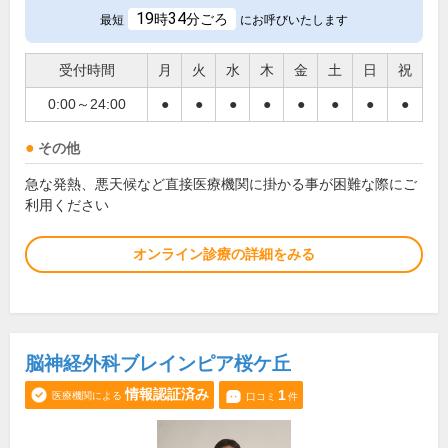
19
34
時
分ごろ
最短
にお呼びいたします
受付時間
月
火
水
木
金
土
日
祝
0:00～24:00
●
●
●
●
●
●
●
●
その他
急な発熱、悪天候など直接医療機関に掛かる事が困難な際にご
利用ください
オンライン診療の詳細をみる
脳神経外科ブレインピア桜ケ丘
情報認証済み
1
医療機関による
口コミ
件