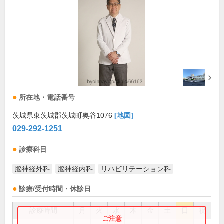
所在地・電話番号
茨城県東茨城郡茨城町奥谷1076
[地図]
029-292-1251
診療科目
脳神経外科
脳神経内科
リハビリテーション科
診療/受付時間・休診日
診療時間
月
火
水
木
金
土
日
祝