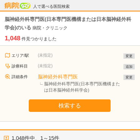
病院なび
人で選べる医院検索
脳神経外科専門医(日本専門医機構または日本脳神経外科
学会)のいる
病院・クリニック
1,048
件見つかりました
(未指定)
エリア/駅
変更
(未指定)
診療科目
追加
脳神経外科専門医
詳細条件
変更
脳神経外科専門医(日本専門医機構また
は日本脳神経外科学会)
検索する
1,048
件中、
1～15件