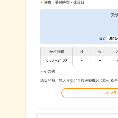
診療／受付時間・休診日
受
3
6
時
最短
受付時間
月
火
0:00～24:00
●
●
その他
急な発熱、悪天候など直接医療機関に掛かる事
オンラ