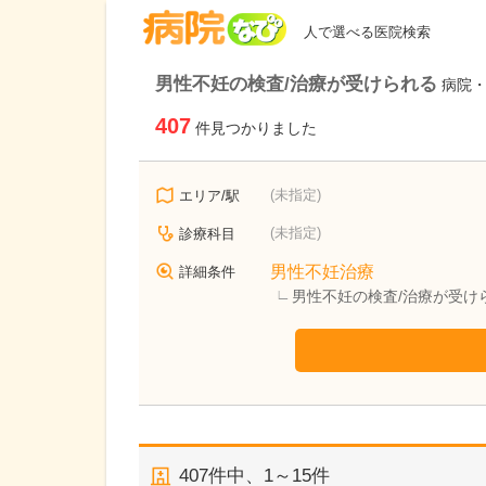
病院なび
人で選べる医院検索
男性不妊の検査/治療が受けられる
病院
407
件見つかりました
(未指定)
エリア/駅
(未指定)
診療科目
男性不妊治療
詳細条件
男性不妊の検査/治療が受け
407
件中、
1～15件