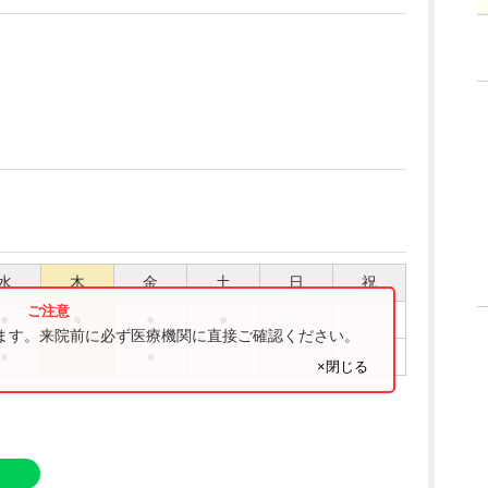
水
木
金
土
日
祝
●
●
●
●
ります。来院前に必ず医療機関に直接ご確認ください。
●
●
×閉じる