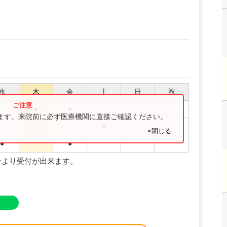
水
木
金
土
日
祝
●
●
ります。来院前に必ず医療機関に直接ご確認ください。
●
×閉じる
●
●
ーより受付が出来ます。