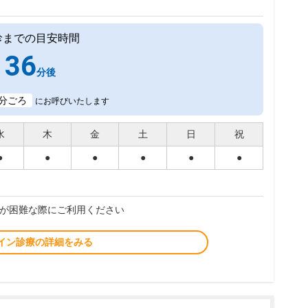
診までの目安時間
36
分後
分ごろ
にお呼びいたします
水
木
金
土
日
祝
●
●
●
●
●
●
が困難な際にご利用ください
イン診療の詳細をみる