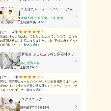
医療法人ALCY
あきたレディースクリニック安
田
産科, 婦人科, 産婦人科(生殖医療・不妊治療)
秋田県秋田市土崎港中央1-17-11
5
口コミ: 4件
出産はずっと地元秋田でしたいと思っていたので、こちら
の産婦人科にお世話になりました。 姉が不妊治療でずっと
お世話になって...
続きを読む
医療法人社団新進会
ふるた皮ふ科ひ尿器科クリ
ニック
皮膚科, 泌尿器科, 漢方内科
富山県富山市上飯野13-14
4
口コミ: 2件
突然、蕁麻疹になったのですが、別の医療機関ではかゆみ
止めとすごく小さな容量の塗り薬をもらったのですが、全
く良くならず、土...
続きを読む
菅谷ウイメンズクリニック
産婦人科
新潟県上越市新光町3丁目6番16号