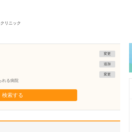
・クリニック
変更
追加
変更
られる病院
検索する
群馬県高崎市
稲村クリニック アレルギー・呼吸器内科
稲村 弘明
院長
取材記事
稲村先生が特に力を入れている診療はあります