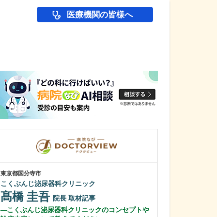
医療機関の皆様へ
医師(ドクター)の
東京都国分寺市
東京都渋谷区
こくぶんじ泌尿器科クリニック
表参道総合医療
髙橋 圭吾
田中 聡
院長
取材記事
院
こくぶんじ泌尿器科クリニックのコンセプトや
貴院の特長を教