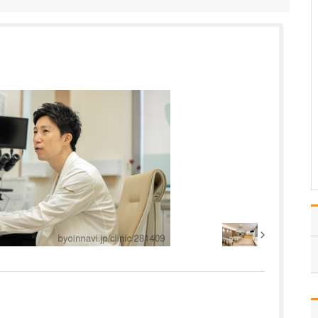
か?
呼吸器の病気というの
は、肺がんのような悪性
腫瘍から肺炎などの感染
性疾患、気管支喘息など
のアレルギー疾患、肺血
栓塞栓症のような血管疾
患、気胸などの胸膜疾患
とさまざまな領域にまた
がる病気が混在していま
す。…
>>記事全文を読む