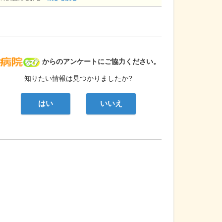
病院なび
からのアンケートにご協力ください。
知りたい情報は見つかりましたか?
はい
いいえ