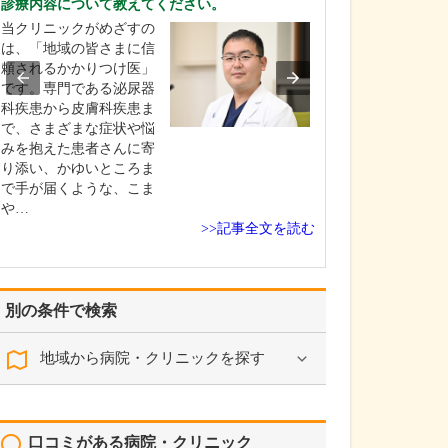
診療内容について教えてください。
当院は“痛みと再
当クリニックがめざすの
ニック”をコンセ
は、「地域の皆さまに信
ており、脳神経
頼されるかかりつけ医」
形外科、腫瘍内
です。専門である泌尿器
の幅広い疾患に
科疾患から皮膚科疾患ま
険診療を行いな
で、さまざまな症状や悩
りにくい症状や
みを抱えた患者さんに寄
疾患などに対し
り添い、かゆいところま
生医療を含めた
で手が届くような、こま
や…
>>記事全文を読む
別の条件で検索
地域から病院・クリニックを探す
口コミがある病院・クリニック