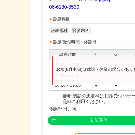
06-6180-3530
診療科目
泌尿器科
腎臓内科
診療/受付時間・休診日
診療時間
月
火
9:00～12:30
●
●
お盆(8月中旬)は休診・休業の場合があ
9:00～13:00
16:00～19:00
●
●
初診の患者様は初診受付バナ
備考:
是非ご利用ください。
日、祝
休診日:
初診受付