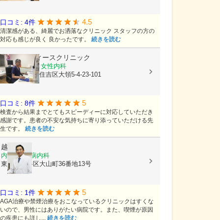
4.5
口コミ: 4件
清潔感がある、綺麗でお洒落なクリニック スタッフの方の
対応も感じが良く 良かったです。
続きを読む
ふくだレディースクリニック
産科, 婦人科, 女性内科
大阪府大阪市住吉区大領5-4-23-101
5
口コミ: 8件
検査から結果までとてもスピーディーに対応していただき
感謝です。患者の不安な気持ちに寄り添っていただける先
生です。
続きを読む
越川医院
内科, 糖尿病内科
東京都渋谷区大山町36番地13号
5
口コミ: 1件
AGA治療や禁煙治療をおこなっているクリニックはすくな
いので、男性にはありがたい病院です。また、喫煙が原因
の疾患にも詳し...
続きを読む