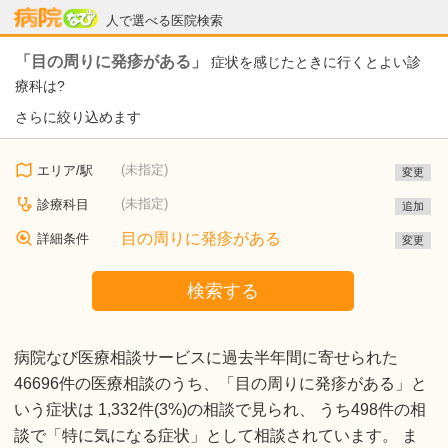
病院なび
人で選べる医院検索
「目の周りに発疹がある」
症状を感じたときに行くとよい診
療科は?
さらに絞り込めます
(未指定)
エリア/駅
変更
(未指定)
診療科目
追加
目の周りに発疹がある
詳細条件
変更
検索する
病院なび医療相談サービスに過去半年間に寄せられた
46696件の医療相談のうち、「目の周りに発疹がある」と
いう症状は 1,332件(3%)の相談で見られ、 うち498件の相
談で「特に気になる症状」として相談されています。 ま