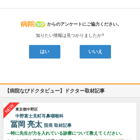
病院なび
からのアンケートにご協力ください。
知りたい情報は見つかりましたか?
はい
いいえ
【病院なびドクタビュー】ドクター取材記事
東京都中野区
中野富士見町耳鼻咽喉科
冨岡 亮太
院長
取材記事
特に先生が力を入れている診療について教えてください。