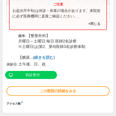
外来受付時間
月
火
水
木
金
土
日
祝
9:00～13:00
●
●
●
●
●
●
お盆(8月中旬)は休診・休業の場合があります。来院前
に必ず医療機関に直接ご確認ください。
14:30～18:00
●
●
●
●
●
×閉じる
【整形外科】
備考:
月曜日～土曜日:毎日 医師2名診察
※土曜日は(第2、第4)医師3名診察体制
【糖尿...(
続きを読む
)
土午後、日、祝
休診日:
初診受付
この医院の詳細をみる
※
アクセス数