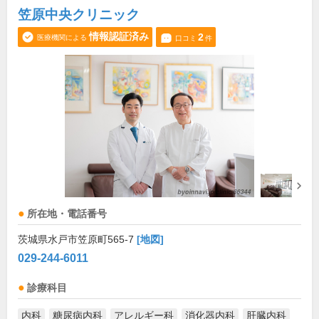
笠原中央クリニック
情報認証済み
2
医療機関による
口コミ
件
所在地・電話番号
茨城県水戸市笠原町565-7
[地図]
029-244-6011
診療科目
内科
糖尿病内科
アレルギー科
消化器内科
肝臓内科