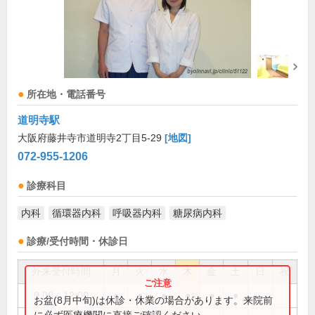
所在地・電話番号
道明寺駅
大阪府藤井寺市道明寺2丁目5-29
[地図]
072-955-1206
診療科目
内科
循環器内科
呼吸器内科
糖尿病内科
診療/受付時間・休診日
外来受付時間
月
火
水
木
金
土
日
祝
9:00～12:00
●
●
●
●
●
●
お盆(8月中旬)は休診・休業の場合があります。来院前
に必ず医療機関に直接ご確認ください。