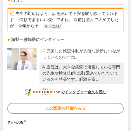
口コミ
先生の対応はよく、話を訊いて不安を取り除いてくれま
す。 信頼できるいい先生ですね。 以前は混んで大変でした
が、今年から予...
もっと読む
海野一雅
院長
にインタビュー
充実した検査体制が的確な診断につなが
っているのですね。
当院は、大きな病院で活躍している専門
の先生や検査技師に週1回来ていただいて
いるのも特長です。経験豊富…
DOCTORVIEW
でインタビュー全文を読む
この医院の詳細をみる
※
アクセス数