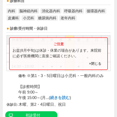
診療科目
内科
脳神経内科
消化器内科
呼吸器内科
循環器内科
皮膚科
小児科
糖尿病内科
老年内科
診療/受付時間・休診日
外来受付時間
月
火
水
木
金
土
日
祝
8:30～12:00
●
●
●
●
●
お盆(8月中旬)は休診・休業の場合があります。来院前
に必ず医療機関に直接ご確認ください。
8:30～12:30
●
×閉じる
14:30～19:00
●
●
●
●
※第1・3・5日曜日は小児科・一般内科のみ
備考:
【診察時間】
午前 9:00～
午後 15:00～(月...(
続きを読む
)
木曜、第2・4日曜日、祝日
休診日:
初診受付