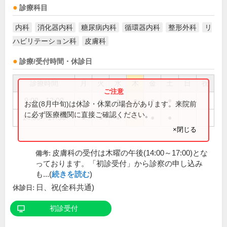
診療科目
内科
消化器内科
糖尿病内科
循環器内科
整形外科
リ
ハビリテーション科
皮膚科
診療/受付時間・休診日
診療時間
月
火
水
木
金
土
日
祝
9:00～12:00
●
●
●
●
●
●
お盆(8月中旬)は休診・休業の場合があります。来院前
に必ず医療機関に直接ご確認ください。
14:00～17:30
●
●
●
●
●
●
×閉じる
皮膚科の受付は木曜の午後(14:00～17:00)とな
備考:
っております。「初診受付」から診察の申し込み
も...(
続きを読む
)
日、祝(全科共通)
休診日:
初診受付