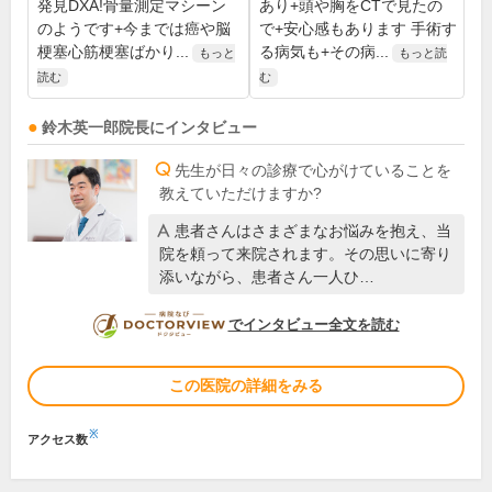
発見DXA!骨量測定マシーン
あり+頭や胸をCTで見たの
のようです+今までは癌や脳
で+安心感もあります 手術す
梗塞心筋梗塞ばかり...
る病気も+その病...
もっと
もっと読
読む
む
鈴木英一郎
院長
にインタビュー
先生が日々の診療で心がけていることを
教えていただけますか?
患者さんはさまざまなお悩みを抱え、当
院を頼って来院されます。その思いに寄り
添いながら、患者さん一人ひ…
DOCTORVIEW
でインタビュー全文を読む
この医院の詳細をみる
※
アクセス数