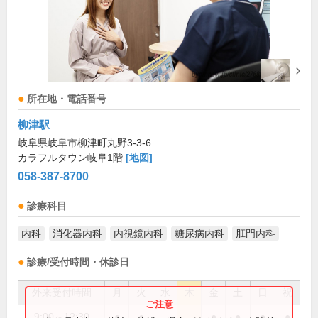
所在地・電話番号
柳津駅
岐阜県岐阜市柳津町丸野3-3-6
カラフルタウン岐阜1階
[地図]
058-387-8700
診療科目
内科
消化器内科
内視鏡内科
糖尿病内科
肛門内科
診療/受付時間・休診日
外来受付時間
月
火
水
木
金
土
日
祝
9:00～12:30
●
●
●
●
●
●