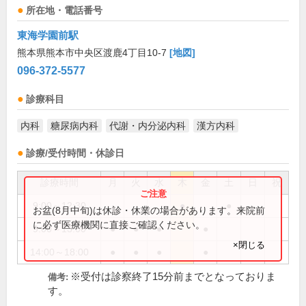
所在地・電話番号
東海学園前駅
熊本県熊本市中央区渡鹿4丁目10-7
[地図]
096-372-5577
診療科目
内科
糖尿病内科
代謝・内分泌内科
漢方内科
診療/受付時間・休診日
診療時間
月
火
水
木
金
土
日
祝
9:00～12:30
●
●
お盆(8月中旬)は休診・休業の場合があります。来院前
に必ず医療機関に直接ご確認ください。
9:00～13:00
●
●
●
●
×閉じる
14:00～18:00
●
●
●
●
※受付は診察終了15分前までとなっておりま
備考:
す。