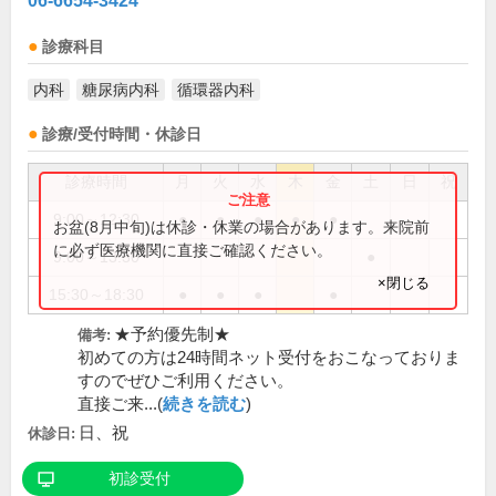
06-6654-3424
診療科目
内科
糖尿病内科
循環器内科
診療/受付時間・休診日
診療時間
月
火
水
木
金
土
日
祝
9:00～12:30
●
●
●
●
●
お盆(8月中旬)は休診・休業の場合があります。来院前
に必ず医療機関に直接ご確認ください。
9:00～13:30
●
×閉じる
15:30～18:30
●
●
●
●
★予約優先制★
備考:
初めての方は24時間ネット受付をおこなっておりま
すのでぜひご利用ください。
直接ご来...(
続きを読む
)
日、祝
休診日:
初診受付