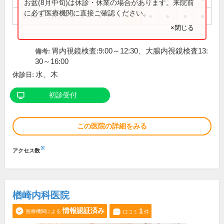
お盆(8月中旬)は休診・休業の場合があります。来院前
に必ず医療機関に直接ご確認ください。
17:00～19:00
●
●
●
●
●
●
×閉じる
胃内視鏡検査:9:00～12:30、大腸内視鏡検査13:
備考:
30～16:00
水、木
休診日:
初診受付
この医院の詳細をみる
※
アクセス数
楢崎内科医院
情報認証済み
1
医療機関による
口コミ
件