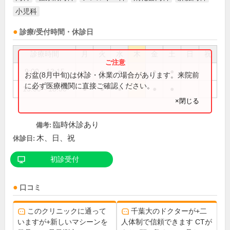
小児科
診療/受付時間・休診日
診療時間
月
火
水
木
金
土
日
祝
9:00～12:15
●
●
●
●
●
お盆(8月中旬)は休診・休業の場合があります。来院前
に必ず医療機関に直接ご確認ください。
15:00～18:00
●
●
●
●
●
×閉じる
臨時休診あり
備考:
木、日、祝
休診日:
初診受付
口コミ
このクリニックに通って
千葉大のドクターが+二
いますが+新しいマシーンを
人体制で信頼できます CTが