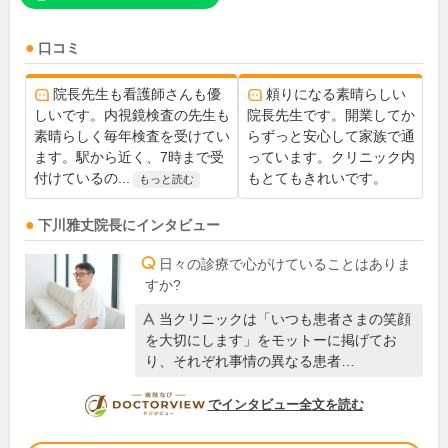
口コミ
院長先生も看護師さんも優
頼りになる素晴らしい
しいです。内視鏡検査の先生も
院長先生です。開業してか
素晴らしく毎年検査を受けてい
らずっと安心して家族で通
ます。駅から近く、7時まで受
っています。クリニック内
付けているの...
もとてもきれいです。
もっと読む
下川雅丈
院長
にインタビュー
日々の診療で心がけていることはありま
すか?
当クリニックは「いつも患者さまの笑顔
を大切にします」をモットーに掲げてお
り、それぞれ事情の異なる患者…
DOCTORVIEW
でインタビュー全文を読む