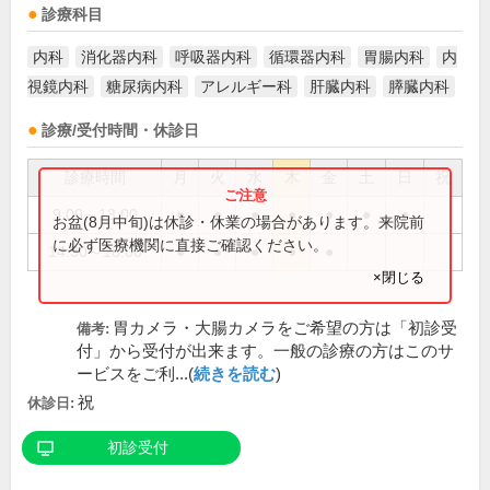
診療科目
内科
消化器内科
呼吸器内科
循環器内科
胃腸内科
内
視鏡内科
糖尿病内科
アレルギー科
肝臓内科
膵臓内科
診療/受付時間・休診日
診療時間
月
火
水
木
金
土
日
祝
9:00～13:00
●
●
●
●
●
●
●
お盆(8月中旬)は休診・休業の場合があります。来院前
に必ず医療機関に直接ご確認ください。
14:30～18:00
●
●
●
●
●
×閉じる
胃カメラ・大腸カメラをご希望の方は「初診受
備考:
付」から受付が出来ます。一般の診療の方はこのサ
ービスをご利...(
続きを読む
)
祝
休診日:
初診受付