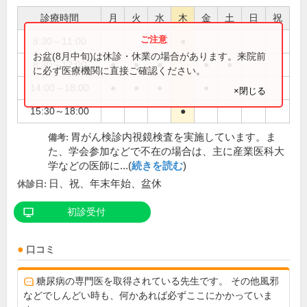
診療時間
月
火
水
木
金
土
日
祝
8:30～11:00
●
お盆(8月中旬)は休診・休業の場合があります。来院前
8:30～12:00
●
●
●
●
●
に必ず医療機関に直接ご確認ください。
14:00～18:00
●
●
●
●
×閉じる
15:30～18:00
●
胃がん検診内視鏡検査を実施しています。ま
備考:
た、学会参加などで不在の場合は、主に産業医科大
学などの医師に...(
続きを読む
)
日、祝、年末年始、盆休
休診日:
初診受付
口コミ
糖尿病の専門医を取得されている先生です。 その他風邪
などでしんどい時も、何かあれば必ずここにかかっていま