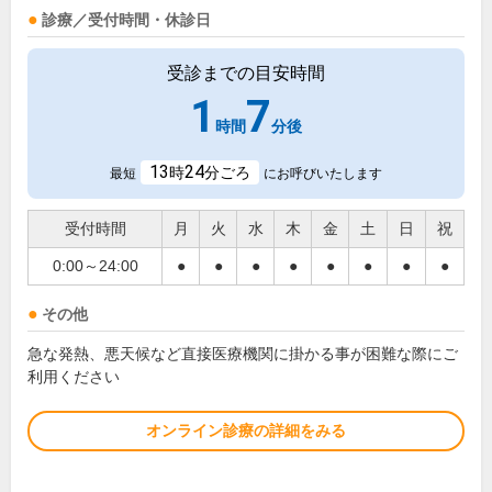
診療／受付時間・休診日
受診までの目安時間
1
7
時間
分後
13
24
時
分ごろ
最短
にお呼びいたします
受付時間
月
火
水
木
金
土
日
祝
0:00～24:00
●
●
●
●
●
●
●
●
その他
急な発熱、悪天候など直接医療機関に掛かる事が困難な際にご
利用ください
オンライン診療の詳細をみる