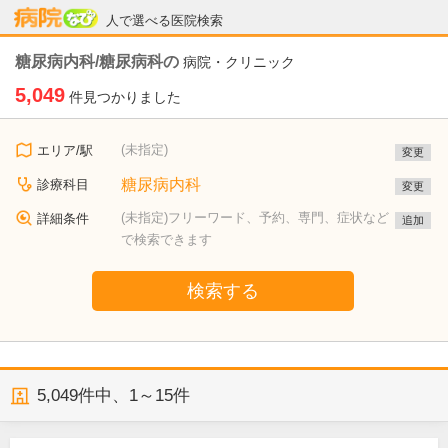
病院なび
人で選べる医院検索
糖尿病内科/糖尿病科の
病院・クリニック
5,049
件見つかりました
(未指定)
エリア/駅
変更
糖尿病内科
診療科目
変更
(未指定)フリーワード、予約、専門、症状など
詳細条件
追加
で検索できます
検索する
5,049
件中、
1～15件