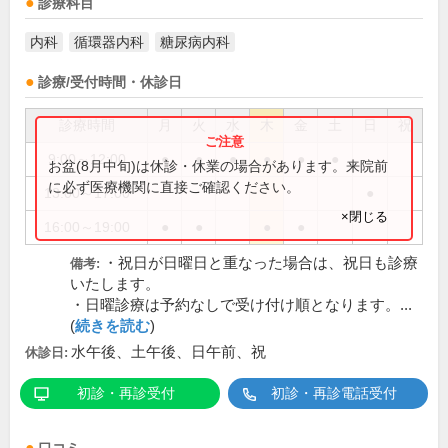
診療科目
内科
循環器内科
糖尿病内科
診療/受付時間・休診日
診療時間
月
火
水
木
金
土
日
祝
9:00～12:00
●
●
●
●
●
●
お盆(8月中旬)は休診・休業の場合があります。来院前
に必ず医療機関に直接ご確認ください。
13:00～17:00
●
×閉じる
16:00～19:00
●
●
●
●
・祝日が日曜日と重なった場合は、祝日も診療
備考:
いたします。
・日曜診療は予約なしで受け付け順となります。...
(
続きを読む
)
水午後、土午後、日午前、祝
休診日:
初診・再診受付
初診・再診電話受付