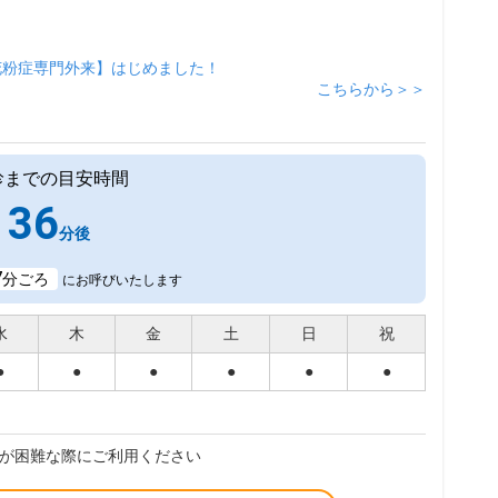
花粉症専門外来】はじめました！
こちらから＞＞
診までの目安時間
36
分後
7
分ごろ
にお呼びいたします
水
木
金
土
日
祝
●
●
●
●
●
●
が困難な際にご利用ください