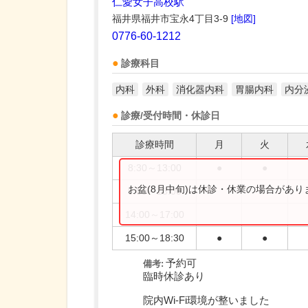
仁愛女子高校駅
福井県福井市宝永4丁目3-9
[地図]
0776-60-1212
診療科目
内科
外科
消化器内科
胃腸内科
内分
診療/受付時間・休診日
診療時間
月
火
8:30～13:00
●
●
お盆(8月中旬)は休診・休業の場合があ
9:00～13:00
14:00～17:00
15:00～18:30
●
●
予約可
備考:
臨時休診あり
院内Wi-Fi環境が整いました