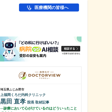
医療機関の皆様へ
医師(ドクター)の
埼玉県ふじみ野市
鹿児島県鹿児島市
上福岡くろだ内科クリニック
冨永内科
黒田 直孝
冨永 裕一
院長
取材記事
診療において心がけているのはどういったこと
外来診療につい