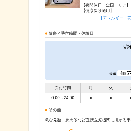
【夜間休日・全国エリア】
【健康保険適用】
【アレルギー・
診療／受付時間・休診日
受
4
5
時
最短
受付時間
月
火
0:00～24:00
●
●
その他
急な発熱、悪天候など直接医療機関に掛かる事