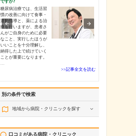
ですか?
診療されていま
ありますか?
糖尿病治療では、生活習
父の代から「地
慣の改善に向けて食事・
りつけ医として
運動指導と、薬による治
うなご相談にも
療を行いますが、患者さ
という姿勢で診
んがご自身のために必要
ており、その思
なこと、実行したほうが
も変わっていま
いいことを十分理解し、
の専門にかかわ
納得した上で続けていく
なかの不調や貧
ことが重要になります。
期障害による不
…
>>記事全文を読む
ど…
別の条件で検索
地域から病院・クリニックを探す
口コミがある病院・クリニック