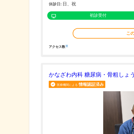
日、祝
休診日:
初診受付
こ
※
アクセス数
かなざわ内科 糖尿病・骨粗しょ
情報認証済み
医療機関による