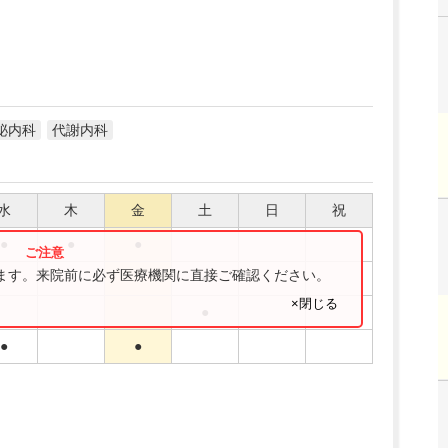
泌内科
代謝内科
水
木
金
土
日
祝
●
●
●
ります。来院前に必ず医療機関に直接ご確認ください。
●
×閉じる
●
●
●