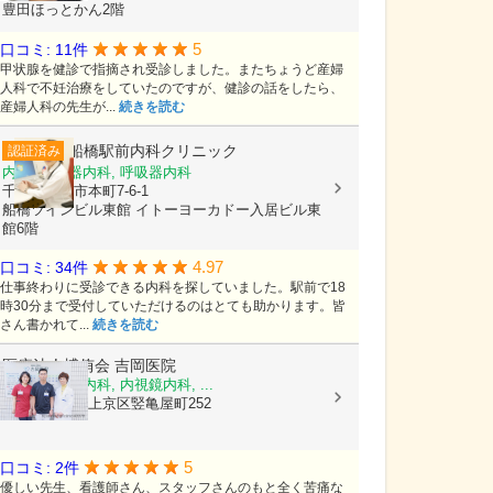
豊田ほっとかん2階
5
口コミ: 11件
甲状腺を健診で指摘され受診しました。またちょうど産婦
人科で不妊治療をしていたのですが、健診の話をしたら、
産婦人科の先生が...
続きを読む
船橋駅前内科クリニック
認証済み
内科, 循環器内科, 呼吸器内科
千葉県船橋市本町7-6-1
船橋ツインビル東館 イトーヨーカドー入居ビル東
館6階
4.97
口コミ: 34件
仕事終わりに受診できる内科を探していました。駅前で18
時30分まで受付していただけるのはとても助かります。皆
さん書かれて...
続きを読む
医療法人博侑会
吉岡医院
内科, 消化器内科, 内視鏡内科, ...
京都府京都市上京区竪亀屋町252
5
口コミ: 2件
優しい先生、看護師さん、スタッフさんのもと全く苦痛な