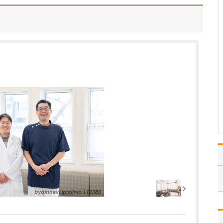
えください。
重大な疾患を見逃さない
ていねいな診療を大前提
に、なるべく患者さんを
お待たせしない迅速対応
が特徴です。電話での受
診予約、webでの初診受付
サービスに加え、スマホ
やパソコンで順番予約が
できる「アイチケット…
>>記事全文を読む