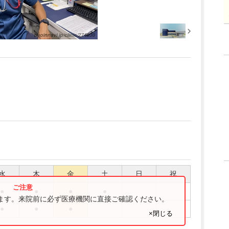
水
木
金
土
日
祝
●
●
●
●
ります。来院前に必ず医療機関に直接ご確認ください。
●
●
●
×閉じる