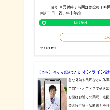
※受付終了時間は診療終了時間の30
備考:
日、祝、年末年始
休診日:
初診受付
こ
※
アクセス数
オンライン診
【 24h 】 今から受診できる
急な発熱や風邪などの体調
ご自宅・オフィスで受診出
お薬はお近くの薬局、宅配
登園許可証・診断書も発行