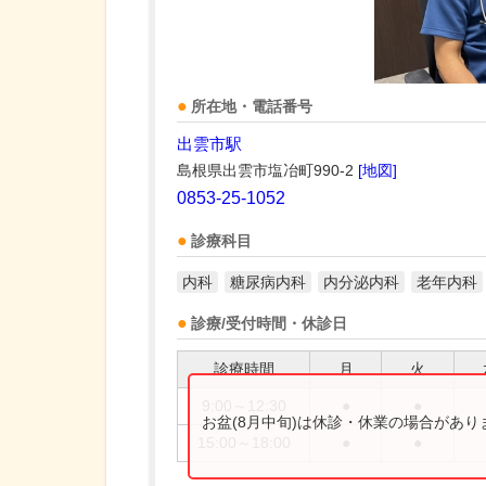
所在地・電話番号
出雲市駅
島根県出雲市塩冶町990-2
[地図]
0853-25-1052
診療科目
内科
糖尿病内科
内分泌内科
老年内科
診療/受付時間・休診日
診療時間
月
火
9:00～12:30
●
●
お盆(8月中旬)は休診・休業の場合があ
15:00～18:00
●
●