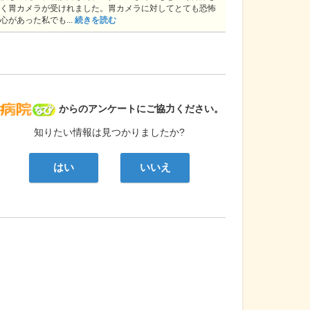
く胃カメラが受けれました。胃カメラに対してとても恐怖
心があった私でも...
続きを読む
病院なび
からのアンケートにご協力ください。
知りたい情報は見つかりましたか?
はい
いいえ