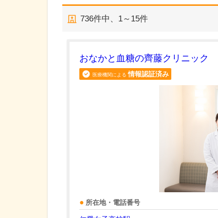
736
件中、
1～15件
おなかと血糖の齊藤クリニック
情報認証済み
医療機関による
所在地・電話番号