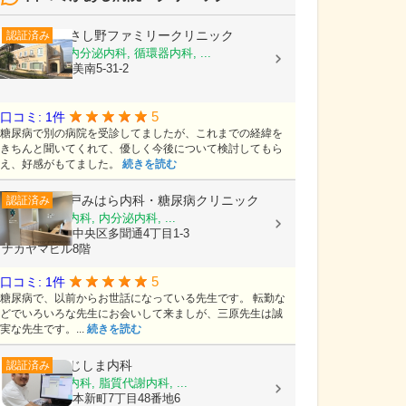
むさし野ファミリークリニック
認証済み
内科, 糖尿病内分泌内科, 循環器内科, ...
埼玉県吉川市美南5-31-2
5
口コミ: 1件
糖尿病で別の病院を受診してましたが、これまでの経緯を
きちんと聞いてくれて、優しく今後について検討してもら
え、好感がもてました。
続きを読む
神戸みはら内科・糖尿病クリニック
認証済み
内科, 糖尿病内科, 内分泌内科, ...
兵庫県神戸市中央区多聞通4丁目1-3
ナカヤマビル8階
5
口コミ: 1件
糖尿病で、以前からお世話になっている先生です。 転勤な
どでいろいろな先生にお会いして来ましが、三原先生は誠
実な先生です。...
続きを読む
ふじしま内科
認証済み
内科, 糖尿病内科, 脂質代謝内科, ...
愛知県豊田市本新町7丁目48番地6