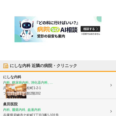
にしな内科
近隣の病院・クリニック
にしな内科
内科, 糖尿病内科, 消化器内科, ...
兵庫県尼崎市
七松町1-2-1
フェスタ立花北館2階202
眞田医院
内科, 腫瘍内科, 血液内科
兵庫県尼崎市
七松町1丁目3番1-101号