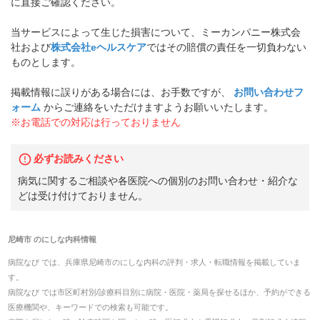
に直接ご確認ください。
当サービスによって生じた損害について、ミーカンパニー株式会
社および
株式会社eヘルスケア
ではその賠償の責任を一切負わない
ものとします。
掲載情報に誤りがある場合には、お手数ですが、
お問い合わせフ
ォーム
からご連絡をいただけますようお願いいたします。
※お電話での対応は行っておりません
必ずお読みください
病気に関するご相談や各医院への個別のお問い合わせ・紹介な
どは受け付けておりません。
尼崎市
の
にしな内科
情報
病院なび では、
兵庫県
尼崎市
の
にしな内科
の
評判・求人・転職
情報を掲載していま
す。
病院なび では市区町村別/診療科目別に病院・医院・薬局を探せるほか、予約ができる
医療機関や、キーワードでの検索も可能です。