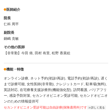
医師紹介
院長
仁科 周平
副院長
鍋嶋 克敏
その他の医師
【非常勤】今田 侑, 田村 有里, 松野 香菜絵
機能・特徴
オンライン診療
ネット予約(初診/再診)
電話予約(初診/再診)
遅く
まで診療可能
女性医師(非常勤)
クレジットカード
駐車場(無料)
英語対応
在宅療養支援診療所(機能強化型)
訪問看護
バリアフリ
ー
感染予防対策
セカンドオピニオン受診可能
セカンドオピニオ
ンのための情報提供可
セカンドオピニオン受診可能
は自由診療(保険適用外)です
詳しく見る