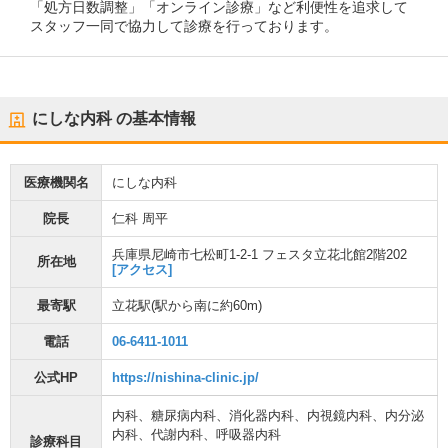
「処方日数調整」「オンライン診療」など利便性を追求して
スタッフ一同で協力して診療を行っております。
にしな内科
の基本情報
医療機関名
にしな内科
院長
仁科 周平
兵庫県尼崎市七松町1-2-1 フェスタ立花北館2階202
所在地
[アクセス]
最寄駅
立花駅
(駅から
南に約60m
)
電話
06-6411-1011
公式HP
https://nishina-clinic.jp/
内科
、
糖尿病内科
、
消化器内科
、
内視鏡内科
、
内分泌
内科
、
代謝内科
、
呼吸器内科
診療科目