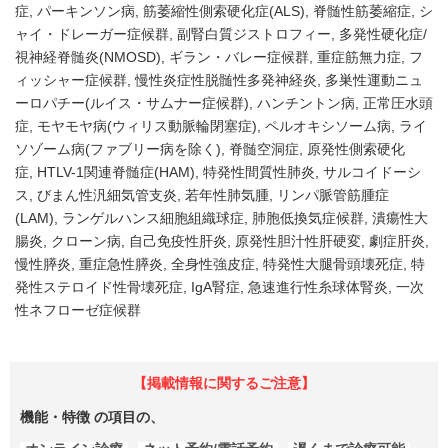
症
パーキンソン病
筋萎縮性側索硬化症(ALS)
脊髄性筋萎縮症
シ
ャイ・ドレーガー症候群
副腎白質ジストロフィー
多発性硬化症/
視神経脊髄炎(NMOSD)
ギラン・バレー症候群
重症筋無力症
フ
ィッシャー症候群
慢性炎症性脱髄性多発神経炎
多巣性運動ニュ
ーロパチー(ルイス・サムナー症候群)
ハンチントン病
正常圧水頭
症
モヤモヤ病(ウィリス動脈輪閉塞症)
ペルオキシソーム病
ライ
ソゾーム病(ファブリー病を除く)
脊髄空洞症
原発性側索硬化
症
HTLV-1関連脊髄症(HAM)
特発性間質性肺炎
サルコイドーシ
ス
びまん性汎細気管支炎
若年性肺気腫
リンパ脈管筋腫症
(LAM)
ランゲルハンス細胞組織球症
肺胞低換気症候群
潰瘍性大
腸炎
クローン病
自己免疫性肝炎
原発性胆汁性肝硬変
劇症肝炎
慢性膵炎
重症急性膵炎
全身性強皮症
特発性大腿骨頭壊死症
特
発性ステロイド性骨壊死症
IgA腎症
急速進行性糸球体腎炎
一次
性ネフローゼ症候群
【掲載情報に関するご注意】
機能・特徴
の項目の、