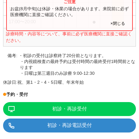
●
●
●
●
お盆(8月中旬)は休診・休業の場合があります。来院前に必ず
13:30
〜
18:30
医療機関に直接ご確認ください。
●
17:00
〜
20:00
×閉じる
診療時間・内容等について、事前に必ず医療機関に直接ご確認く
ださい。
備考:
・初診の受付は診察終了20分前となります。
・内視鏡検査の最終予約は受付時間の最終受付1時間前とな
ります
・日曜は第三週目のみ診療 9:00-12:30
休診日:
祝、第1・2・4・5日曜、年末年始
予約・受付
初診・再診受付
初診・再診電話受付