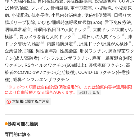
静下大腸内視鏡
胃内視鏡検査
炎症性腸疾患
総合診療科
COVID-
19検査/治療
フレイル
骨粗鬆症
更年期障害
小児喘息
小児糖尿
病
小児肥満
低身長症
小児内分泌疾患
便秘/排便障害
日帰り大
腸ポリープ切除
いびき/睡眠時無呼吸症候群(SAS)
舌下免疫療法
※
咽頭異常感症
日曜日/祝日可の人間ドック
大腸ドック/大腸がん
※
※
※
検診
胃カメラを含む人間ドック
土曜日可の人間ドック
肺
※
※
※
ドック/肺がん検診
内臓脂肪測定
肝臓ドック/肝臓がん検診
企業健診
頭痛
男性更年期
性感染症
肝炎ワクチン
肺炎球菌ワク
チン(成人/高齢者)
インフルエンザワクチン
麻疹・風疹混合(MR)
ワクチン
RSウイルスワクチン(60歳以上)
帯状疱疹ワクチン
高
齢者のCOVID-19ワクチン(定期接種)
COVID-19ワクチン(任意接
種)
経鼻インフルエンザワクチン
「※」がつく項目は自由診療(保険適用外)、または治療内容や適用制限
により自由診療となる場合があります。
詳しく見る
本情報に関するご注意
診察可能な難病
専門的に診る