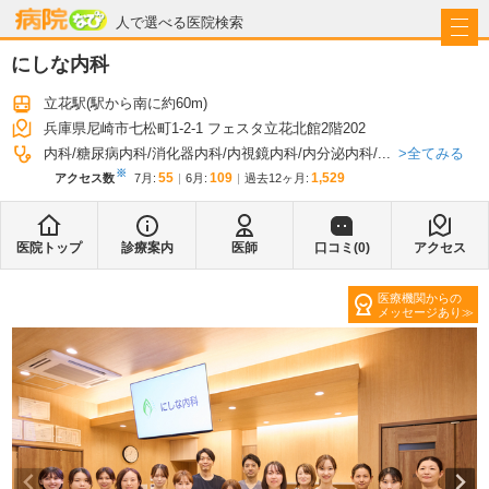
病院なび
人で選べる医院検索
にしな内科
立花駅
(駅から
南に約60m
)
兵庫県尼崎市七松町1-2-1 フェスタ立花北館2階202
全てみる
内科
糖尿病内科
消化器内科
内視鏡内科
内分泌内科
...
※
55
109
1,529
アクセス数
7月
:
6月
:
過去12ヶ月:
医院トップ
診療案内
医師
口コミ(
0
)
アクセス
医療機関からの
メッセージあり