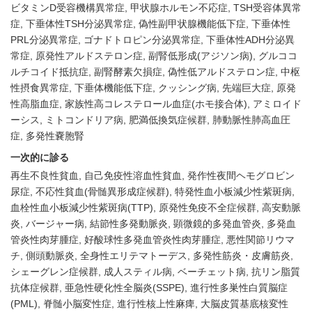
ビタミンD受容機構異常症
甲状腺ホルモン不応症
TSH受容体異常
症
下垂体性TSH分泌異常症
偽性副甲状腺機能低下症
下垂体性
PRL分泌異常症
ゴナドトロピン分泌異常症
下垂体性ADH分泌異
常症
原発性アルドステロン症
副腎低形成(アジソン病)
グルココ
ルチコイド抵抗症
副腎酵素欠損症
偽性低アルドステロン症
中枢
性摂食異常症
下垂体機能低下症
クッシング病
先端巨大症
原発
性高脂血症
家族性高コレステロール血症(ホモ接合体)
アミロイド
ーシス
ミトコンドリア病
肥満低換気症候群
肺動脈性肺高血圧
症
多発性嚢胞腎
一次的に診る
再生不良性貧血
自己免疫性溶血性貧血
発作性夜間ヘモグロビン
尿症
不応性貧血(骨髄異形成症候群)
特発性血小板減少性紫斑病
血栓性血小板減少性紫斑病(TTP)
原発性免疫不全症候群
高安動脈
炎
バージャー病
結節性多発動脈炎
顕微鏡的多発血管炎
多発血
管炎性肉芽腫症
好酸球性多発血管炎性肉芽腫症
悪性関節リウマ
チ
側頭動脈炎
全身性エリテマトーデス
多発性筋炎・皮膚筋炎
シェーグレン症候群
成人スティル病
ベーチェット病
抗リン脂質
抗体症候群
亜急性硬化性全脳炎(SSPE)
進行性多巣性白質脳症
(PML)
脊髄小脳変性症
進行性核上性麻痺
大脳皮質基底核変性