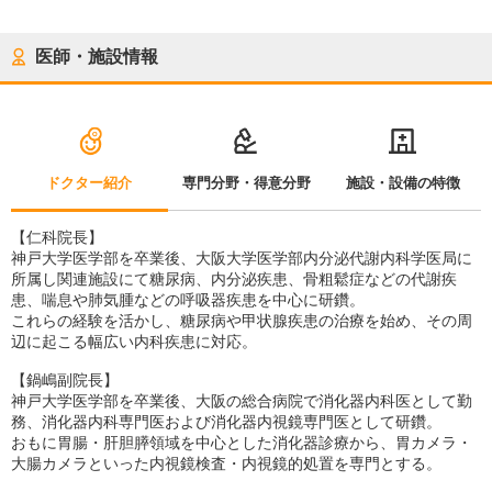
医師・施設情報
ドクター紹介
専門分野・得意分野
施設・設備の特徴
【仁科院長】
神戸大学医学部を卒業後、大阪大学医学部内分泌代謝内科学医局に
所属し関連施設にて糖尿病、内分泌疾患、骨粗鬆症などの代謝疾
患、喘息や肺気腫などの呼吸器疾患を中心に研鑽。
これらの経験を活かし、糖尿病や甲状腺疾患の治療を始め、その周
辺に起こる幅広い内科疾患に対応。
【鍋嶋副院長】
神戸大学医学部を卒業後、大阪の総合病院で消化器内科医として勤
務、消化器内科専門医および消化器内視鏡専門医として研鑽。
おもに胃腸・肝胆膵領域を中心とした消化器診療から、胃カメラ・
大腸カメラといった内視鏡検査・内視鏡的処置を専門とする。