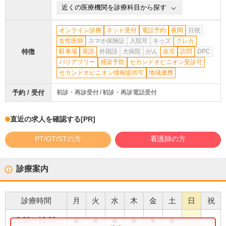
近くの医療機関を診療科目から探す
オンライン診療
ネット受付
電話予約
夜間
日祝
女性医師
スマホ保険証
入院可
キッズ
クレカ
特徴
駐車場
英語
外国語
大病院
がん
在宅
訪問
DPC
バリアフリー
感染予防
セカンドオピニオン受診可
セカンドオピニオン情報提供可
地域連携
予約 / 受付
初診・再診受付
初診・再診電話受付
直近の求人を確認する
[PR]
PT/OT/STの方
看護師の方
診療案内
診療時間
月
火
水
木
金
土
日
祝
●
●
●
●
●
●
9:00
〜
12:30