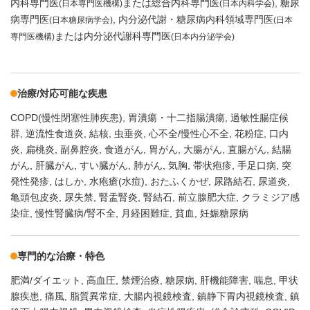
内科専門医
または総合内科専門医
糖尿
(日本専門医機構)
(日本内科学会)
病専門医
内分泌代謝・糖尿病内科領域専門医
(日本糖尿病学会)
(日本
または内分泌代謝科専門医
専門医機構)
(日本内分泌学会)
治療/対応可能な疾患
COPD(慢性閉塞性肺疾患)
胃潰瘍・十二指腸潰瘍
過敏性腸症候
群
逆流性食道炎
結核
虫垂炎
心不全/慢性心不全
花粉症
口内
炎
扁桃炎
副鼻腔炎
食道がん
胃がん
大腸がん
直腸がん
結腸
がん
肝臓がん
すい臓がん
肺がん
気胸
帯状疱疹
手足口病
突
発性発疹
はしか
水疱瘡(水痘)
おたふくかぜ
尿路結石
尿道炎
亀頭包皮炎
尿失禁
腎盂腎炎
腎結石
前立腺肥大症
クラミジア感
染症
慢性腎臓病/腎不全
月経困難症
貧血
妊娠糖尿病
専門的な治療・特色
肥満/ダイエット
高血圧
禁煙治療
糖尿病
肝機能障害
喘息
甲状
腺疾患
痛風
脂質異常症
大腸内視鏡検査
鎮静下胃内視鏡検査
鎮