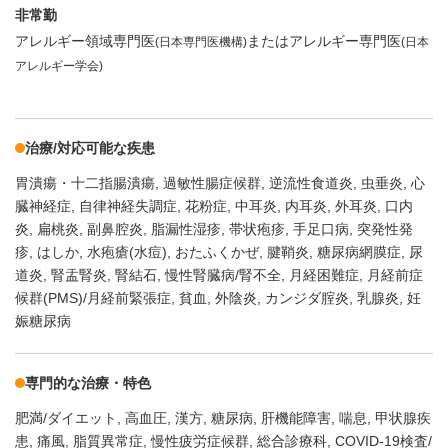
非常勤
アレルギー領域専門医
またはアレルギー専門医
(日本専門医機構)
(日本
アレルギー学会)
治療/対応可能な疾患
胃潰瘍・十二指腸潰瘍
過敏性腸症候群
逆流性食道炎
虫垂炎
心
臓神経症
自律神経失調症
花粉症
中耳炎
内耳炎
外耳炎
口内
炎
扁桃炎
副鼻腔炎
脂漏性湿疹
帯状疱疹
手足口病
突発性発
疹
はしか
水疱瘡(水痘)
おたふくかぜ
腱鞘炎
糖尿病網膜症
尿
道炎
腎盂腎炎
腎結石
慢性腎臓病/腎不全
月経困難症
月経前症
候群(PMS)/月経前緊張症
貧血
外陰炎
カンジダ腟炎
乳腺炎
妊
娠糖尿病
専門的な治療・特色
肥満/ダイエット
高血圧
漢方
糖尿病
肝機能障害
喘息
甲状腺疾
患
痛風
脂質異常症
慢性疲労症候群
総合診療科
COVID-19検査/