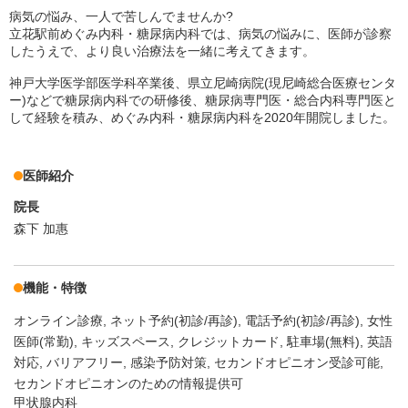
病気の悩み、一人で苦しんでませんか?
立花駅前めぐみ内科・糖尿病内科では、病気の悩みに、医師が診察
したうえで、より良い治療法を一緒に考えてきます。
神戸大学医学部医学科卒業後、県立尼崎病院(現尼崎総合医療センタ
ー)などで糖尿病内科での研修後、糖尿病専門医・総合内科専門医と
して経験を積み、めぐみ内科・糖尿病内科を2020年開院しました。
医師紹介
院長
森下 加惠
機能・特徴
オンライン診療
ネット予約(初診/再診)
電話予約(初診/再診)
女性
医師(常勤)
キッズスペース
クレジットカード
駐車場(無料)
英語
対応
バリアフリー
感染予防対策
セカンドオピニオン受診可能
セカンドオピニオンのための情報提供可
甲状腺内科