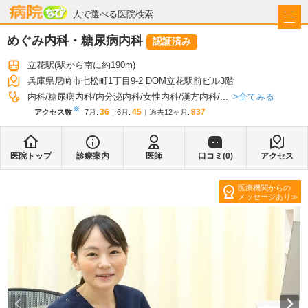
病院なび
人で選べる医院検索
めぐみ内科・糖尿病内科
認証済み
立花駅
(駅から
南に約190m
)
兵庫県尼崎市七松町1丁目9-2 DOM立花駅前ビル3階
全てみる
内科
糖尿病内科
内分泌内科
女性内科
漢方内科
...
※
36
45
837
アクセス数
7月
:
6月
:
過去12ヶ月:
医院トップ
診療案内
医師
口コミ(
0
)
アクセス
医療機関からの
メッセージあり