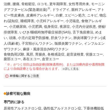
治療
腰痛
骨粗鬆症
ロコモ
更年期障害
女性専用外来
モーニン
※
グアフターピル(緊急避妊薬)
ドライアイ
眼科アレルギー
アト
ピー性皮膚炎
皮膚科アレルギー
白癬
エピペン処方
ニキビ
物忘
れ/認知症
睡眠障害
小児科アレルギー
小児喘息
食物アレルギ
ー
小児糖尿病
小児肥満
低身長症
夜尿症
小児内分泌疾患
便秘/
排便障害
いびき/睡眠時無呼吸症候群(SAS)
舌下免疫療法
めま
い
頭痛
小児の定期予防接種
肝炎ワクチン
肺炎球菌ワクチン(成
人/高齢者)
子宮頸がんワクチン
髄膜炎菌ワクチン
インフルエン
ザワクチン
麻疹・風疹混合(MR)ワクチン
食物負荷試験, 風邪, 胃腸炎, 各種感染症, 超音波検査, 状腺エコー,
腹部エコー, 表在エコー, 血管エコー
「※」がつく項目は自由診療(保険適用外)、または治療内容や適用制限
により自由診療となる場合があります。
詳しく見る
本情報に関するご注意
診察可能な難病
専門的に診る
原発性アルドステロン症
偽性低アルドステロン症
下垂体機能低