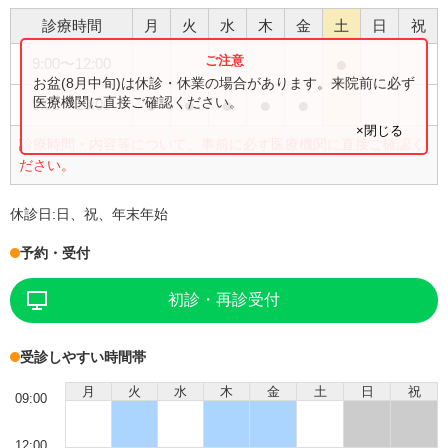
診療時間
月
火
水
木
金
土
日
祝
●
9:00
〜
12:00
お盆(8月中旬)は休診・休業の場合があります。来院前に必ず
●
●
●
●
●
医療機関に直接ご確認ください。
9:00
〜
13:00
×閉じる
診療時間・内容等について、事前に必ず医療機関に直接ご確認く
ださい。
休診日:
日、祝、年末年始
予約・受付
初診・再診受付
受診しやすい時間帯
月
火
水
木
金
土
日
祝
09:00
12:00