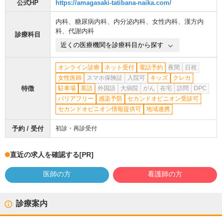
公式HP
https://amagasaki-tatibana-naika.com/
内科
、
糖尿病内科
、
内分泌内科
、
女性内科
、
漢方内
科
、
代謝内科
診療科目
近くの医療機関を診療科目から探す
オンライン診療
ネット受付
電話予約
夜間
日祝
女性医師
スマホ保険証
入院可
キッズ
クレカ
特徴
駐車場
英語
外国語
大病院
がん
在宅
訪問
DPC
バリアフリー
感染予防
セカンドオピニオン受診可
セカンドオピニオン情報提供可
地域連携
予約 / 受付
初診・再診受付
直近の求人を確認する
[PR]
医師の方
看護師の方
診療案内