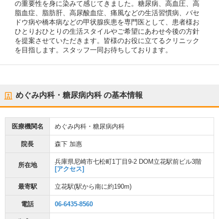
の重要性を身に染みて感じてきました。糖尿病、高血圧、高
脂血症、脂肪肝、高尿酸血症、痛風などの生活習慣病、バセ
ドウ病や橋本病などの甲状腺疾患を専門医として、患者様お
ひとりおひとりの生活スタイルやご希望にあわせ今後の方針
を提案させていただきます。皆様のお役に立てるクリニック
を目指します。スタッフ一同お待ちしております。
めぐみ内科・糖尿病内科
の基本情報
医療機関名
めぐみ内科・糖尿病内科
院長
森下 加惠
兵庫県尼崎市七松町1丁目9-2 DOM立花駅前ビル3階
所在地
[アクセス]
最寄駅
立花駅
(駅から
南に約190m
)
電話
06-6435-8560