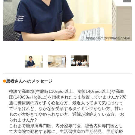
患者さんへのメッセージ
検診で高血糖(空腹時110㎎/dl以上、食後140㎎/dl以上)や高血
圧(140/90㎜Hg以上)を指摘されたまま放置していませんか?家
族に糖尿病の方が多く心配な方、最近太ってきて気にはなっ
ているけれど、なかなか受診するタイミングがない方、甘い
ものが大好きでやめられない方、通院が途絶えている方、 お
られませんか?
これまで糖尿病専門医、内分泌専門医、総合内科専門医とし
て大病院で勤務する際に、生活習慣病の早期発見、早期治療