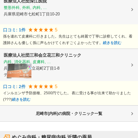
医療法人社団深江医院
整形外科, 外科, 内科, ...
兵庫県尼崎市
七松町1丁目10-20
5
口コミ:
1
件
孫を連れて皮膚科に行きました。先生はとても綺麗で丁寧に診察してくれ、看
護師さんも優しく孫に声もかけてくれすごくよかったです。
続きを読む
医療法人社団三和会
立花三和クリニック
内科, 消化器科, 皮膚科, ...
兵庫県尼崎市
西立花町2丁目1-8
デュオ立花
5
口コミ:
2
件
インルエンザ予防接種、2500円でした。 夜に受ける事が出来て助かりました
(???)
続きを読む
尼崎市(内科)の病院・クリニック一覧
めぐみ内科・糖尿病内科
近隣の薬局