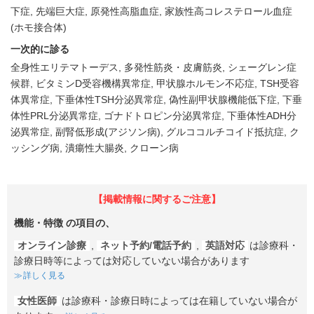
下症
先端巨大症
原発性高脂血症
家族性高コレステロール血症
(ホモ接合体)
一次的に診る
全身性エリテマトーデス
多発性筋炎・皮膚筋炎
シェーグレン症
候群
ビタミンD受容機構異常症
甲状腺ホルモン不応症
TSH受容
体異常症
下垂体性TSH分泌異常症
偽性副甲状腺機能低下症
下垂
体性PRL分泌異常症
ゴナドトロピン分泌異常症
下垂体性ADH分
泌異常症
副腎低形成(アジソン病)
グルココルチコイド抵抗症
ク
ッシング病
潰瘍性大腸炎
クローン病
【掲載情報に関するご注意】
機能・特徴
の項目の、
オンライン診療
,
ネット予約/電話予約
,
英語対応
は診療科・
診療日時等によっては対応していない場合があります
詳しく見る
女性医師
は診療科・診療日時によっては在籍していない場合が