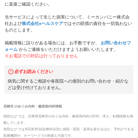
に直接ご確認ください。
当サービスによって生じた損害について、ミーカンパニー株式会
社および
株式会社eヘルスケア
ではその賠償の責任を一切負わない
ものとします。
掲載情報に誤りがある場合には、お手数ですが、
お問い合わせフ
ォーム
からご連絡をいただけますようお願いいたします。
※お電話での対応は行っておりません
必ずお読みください
病気に関するご相談や各医院への個別のお問い合わせ・紹介な
どは受け付けておりません。
尼崎市
の
めぐみ内科・糖尿病内科
情報
病院なび では、
兵庫県
尼崎市
の
めぐみ内科・糖尿病内科
の
評判・求人・転職
情報を掲
載しています。
病院なび では市区町村別/診療科目別に病院・医院・薬局を探せるほか、予約ができる
医療機関や、キーワードでの検索も可能です。