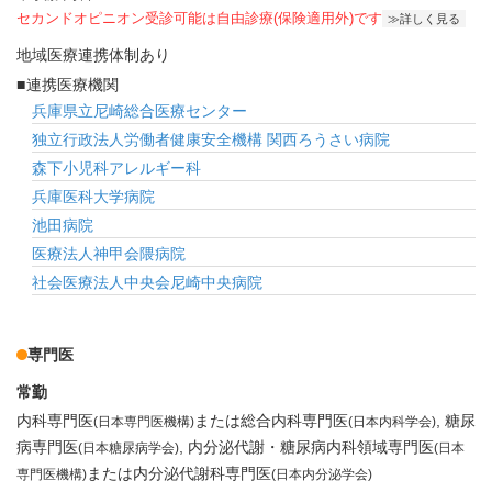
セカンドオピニオン受診可能
は自由診療(保険適用外)です
詳しく見る
地域医療連携体制あり
連携医療機関
兵庫県立尼崎総合医療センター
独立行政法人労働者健康安全機構 関西ろうさい病院
森下小児科アレルギー科
兵庫医科大学病院
池田病院
医療法人神甲会隈病院
社会医療法人中央会尼崎中央病院
専門医
常勤
内科専門医
または総合内科専門医
糖尿
(日本専門医機構)
(日本内科学会)
病専門医
内分泌代謝・糖尿病内科領域専門医
(日本糖尿病学会)
(日本
または内分泌代謝科専門医
専門医機構)
(日本内分泌学会)