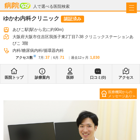
病院なび
人で選べる医院検索
ゆかわ内科クリニック
認証済み
あびこ駅
(駅から
北に約90m
)
大阪府大阪市住吉区我孫子東2丁目7-38 クリニックステーションあ
びこ 3階
内科
糖尿病内科
循環器内科
※
37
71
1,030
アクセス数
7月
:
6月
:
過去12ヶ月:
医院トップ
診療案内
医師
口コミ(
0
)
アクセス
医療機関からの
メッセージあり