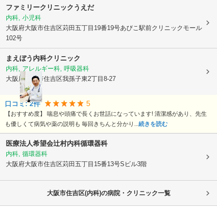
ファミリークリニックうえだ
内科, 小児科
大阪府大阪市住吉区
苅田五丁目19番19号あびこ駅前クリニックモール
102号
まえぼう内科クリニック
内科, アレルギー科, 呼吸器科
大阪府大阪市住吉区
我孫子東2丁目8-27
5
口コミ:
2
件
【おすすめ度】 喘息や頭痛で長くお世話になっています! 清潔感があり、先生
も優しくて病気や薬の説明も 毎回きちんと分かり...
続きを読む
医療法人希望会辻村内科循環器科
内科, 循環器科
大阪府大阪市住吉区
苅田五丁目15番13号Sビル3階
大阪市住吉区(内科)の病院・クリニック一覧