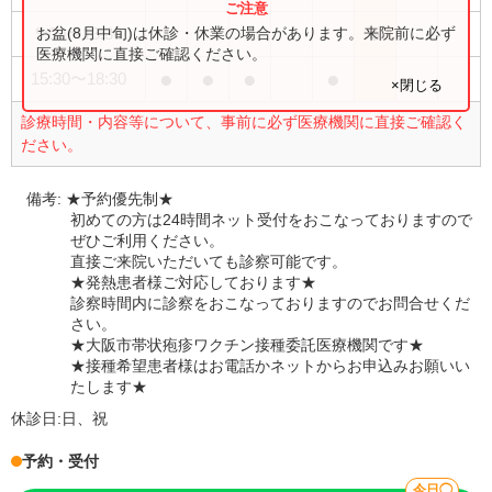
●
お盆(8月中旬)は休診・休業の場合があります。来院前に必ず
9:00
〜
13:30
医療機関に直接ご確認ください。
●
●
●
●
15:30
〜
18:30
×閉じる
診療時間・内容等について、事前に必ず医療機関に直接ご確認く
ださい。
備考:
★予約優先制★
初めての方は24時間ネット受付をおこなっておりますので
ぜひご利用ください。
直接ご来院いただいても診察可能です。
★発熱患者様ご対応しております★
診察時間内に診察をおこなっておりますのでお問合せくだ
さい。
★大阪市帯状疱疹ワクチン接種委託医療機関です★
★接種希望患者様はお電話かネットからお申込みお願いい
たします★
休診日:
日、祝
予約・受付
今日◯