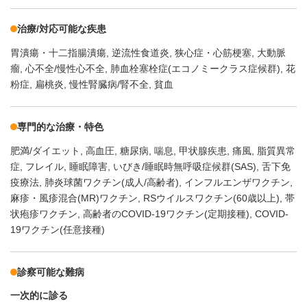
治療/対応可能な疾患
胃潰瘍・十二指腸潰瘍
逆流性食道炎
狭心症・心筋梗塞
大動脈
瘤
心不全/慢性心不全
肺血栓塞栓症(エコノミークラス症候群)
花
粉症
扁桃炎
慢性腎臓病/腎不全
貧血
専門的な治療・特色
肥満/ダイエット
高血圧
糖尿病
喘息
甲状腺疾患
痛風
脂質異常
症
フレイル
睡眠障害
いびき/睡眠時無呼吸症候群(SAS)
舌下免
疫療法
肺炎球菌ワクチン(成人/高齢者)
インフルエンザワクチン
麻疹・風疹混合(MR)ワクチン
RSウイルスワクチン(60歳以上)
帯
状疱疹ワクチン
高齢者のCOVID-19ワクチン(定期接種)
COVID-
19ワクチン(任意接種)
診察可能な難病
一次的に診る