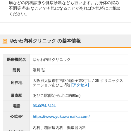
病などの内科診療や健康診断なども行います。お身体の悩み
不調等 些細なことでも気になることがあればお気軽にご相談
ください。
ゆかわ内科クリニック
の基本情報
医療機関名
ゆかわ内科クリニック
院長
湯川 弘
大阪府大阪市住吉区我孫子東2丁目7-38 クリニックス
所在地
テーションあびこ 3階
[アクセス]
最寄駅
あびこ駅
(駅から
北に約90m
)
電話
06-6654-3424
公式HP
https://www.yukawa-naika.com/
内科
、
糖尿病内科
、
循環器内科