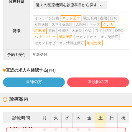
診療科目
近くの医療機関を診療科目から探す
オンライン診療
ネット受付
電話予約
夜間
日祝
女性医師
スマホ保険証
入院可
キッズ
クレカ
特徴
駐車場
英語
外国語
大病院
がん
在宅
訪問
DPC
バリアフリー
感染予防
セカンドオピニオン受診可
セカンドオピニオン情報提供可
地域連携
予約 / 受付
初診受付
直近の求人を確認する
[PR]
医師の方
看護師の方
診療案内
診療時間
月
火
水
木
金
土
日
祝
●
●
●
●
●
9:00
〜
12:30