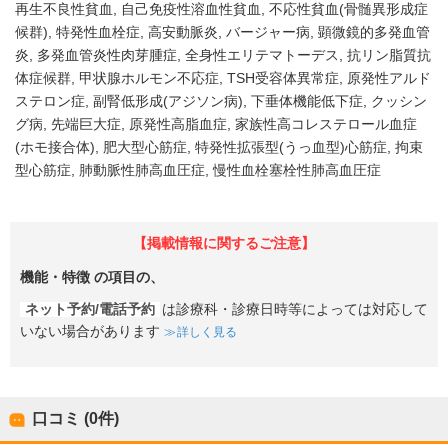
再生不良性貧血
自己免疫性溶血性貧血
不応性貧血(骨髄異形成症
候群)
特発性血栓症
高安動脈炎
バージャー病
顕微鏡的多発血管
炎
多発血管炎性肉芽腫症
全身性エリテマトーデス
抗リン脂質抗
体症候群
甲状腺ホルモン不応症
TSH受容体異常症
原発性アルド
ステロン症
副腎低形成(アジソン病)
下垂体機能低下症
クッシン
グ病
先端巨大症
原発性高脂血症
家族性高コレステロール血症
(ホモ接合体)
肥大型心筋症
特発性拡張型(うっ血型)心筋症
拘束
型心筋症
肺動脈性肺高血圧症
慢性血栓塞栓性肺高血圧症
【掲載情報に関するご注意】
機能・特徴
の項目の、
ネット予約/電話予約
は診療科・診療日時等によっては対応して
いない場合があります
詳しく見る
口コミ (0件)