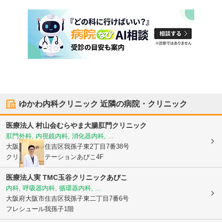
ゆかわ内科クリニック
近隣の病院・クリニック
医療法人 村山会
むらやま大腸肛門クリニック
肛門外科, 内視鏡内科, 消化器内科, ...
大阪府大阪市住吉区
我孫子東2丁目7番38号
クリニックステーションあびこ4F
医療法人実 TMC
玉谷クリニックあびこ
内科, 呼吸器内科, 循環器内科, ...
大阪府大阪市住吉区
我孫子東二丁目7番6号
フレシュール我孫子1階