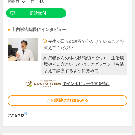
水、日、祝
休診日:
初診受付
山内崇宏
院長
にインタビュー
先生が日々の診療で心がけていることを
教えてください。
患者さんの体の状態だけでなく、生活環
境や考え方といったバックグラウンドも踏
まえて診療するように努めて…
DOCTORVIEW
でインタビュー全文を読む
この医院の詳細をみる
※
アクセス数