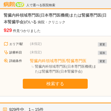
病院なび
人で選べる医院検索
腎臓内科領域専門医(日本専門医機構)または腎臓専門医(日
本腎臓学会)のいる
病院・クリニック
929
件見つかりました
(未指定)
エリア/駅
変更
(未指定)
診療科目
追加
腎臓内科領域専門医/腎臓専門医
詳細条件
変更
腎臓内科領域専門医(日本専門医機構)ま
たは腎臓専門医(日本腎臓学会)
検索する
929
件中、
1～15件