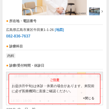
所在地・電話番号
広島県広島市東区牛田東1-1-26
[地図]
082-836-7637
診療科目
内科
診療/受付時間・休診日
診療時間
月
火
水
木
金
土
日
祝
9:00～12:30
●
●
●
●
お盆(8月中旬)は休診・休業の場合があります。来院前
に必ず医療機関に直接ご確認ください。
9:00～14:00
●
×閉じる
14:30～18:00
●
●
●
●