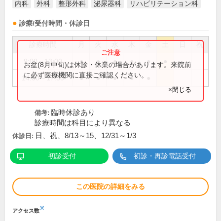
内科
外科
整形外科
泌尿器科
リハビリテーション科
診療/受付時間・休診日
診療時間
月
火
水
木
金
土
日
祝
9:00～13:00
●
●
●
●
●
●
お盆(8月中旬)は休診・休業の場合があります。来院前
に必ず医療機関に直接ご確認ください。
14:00～17:30
●
●
●
●
●
×閉じる
臨時休診あり
備考:
診療時間は科目により異なる
日、祝、8/13～15、12/31～1/3
休診日:
初診受付
初診・再診電話受付
この医院の詳細をみる
※
アクセス数