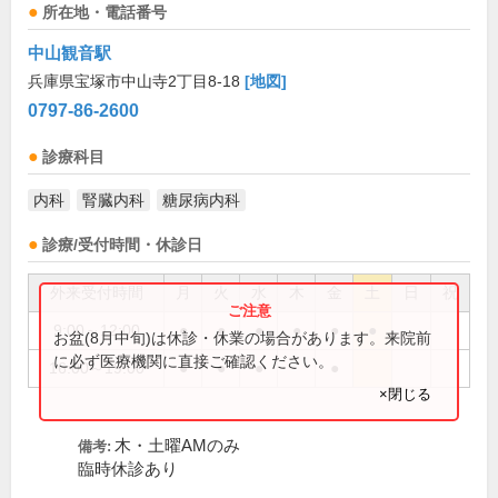
所在地・電話番号
中山観音駅
兵庫県宝塚市中山寺2丁目8-18
[地図]
0797-86-2600
診療科目
内科
腎臓内科
糖尿病内科
診療/受付時間・休診日
外来受付時間
月
火
水
木
金
土
日
祝
9:00～12:00
●
●
●
●
●
●
お盆(8月中旬)は休診・休業の場合があります。来院前
に必ず医療機関に直接ご確認ください。
16:00～19:00
●
●
●
●
×閉じる
木・土曜AMのみ
備考:
臨時休診あり