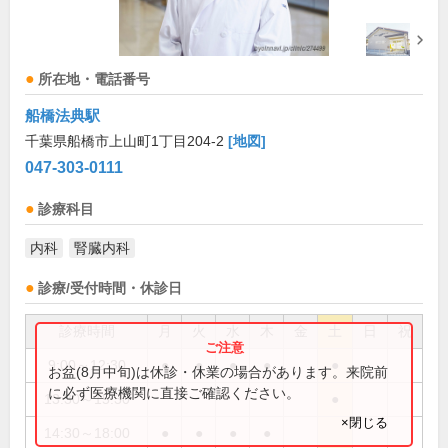
所在地・電話番号
船橋法典駅
千葉県船橋市上山町1丁目204-2
[地図]
047-303-0111
診療科目
内科
腎臓内科
診療/受付時間・休診日
診療時間
月
火
水
木
金
土
日
祝
9:00～12:30
●
●
●
●
●
お盆(8月中旬)は休診・休業の場合があります。来院前
に必ず医療機関に直接ご確認ください。
13:30～15:30
●
×閉じる
14:30～18:00
●
●
●
●