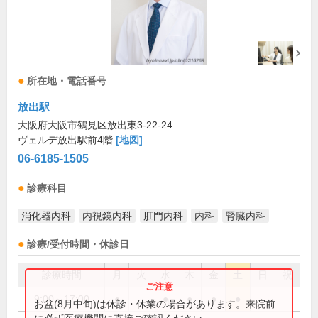
所在地・電話番号
放出駅
大阪府大阪市鶴見区放出東3-22-24
ヴェルデ放出駅前4階
[地図]
06-6185-1505
診療科目
消化器内科
内視鏡内科
肛門内科
内科
腎臓内科
診療/受付時間・休診日
診療時間
月
火
水
木
金
土
日
祝
9:00～17:00
●
●
●
●
●
お盆(8月中旬)は休診・休業の場合があります。来院前