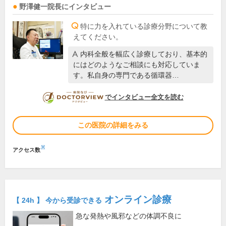
野澤健一
院長
にインタビュー
特に力を入れている診療分野について教
えてください。
内科全般を幅広く診療しており、基本的
にはどのようなご相談にも対応していま
す。私自身の専門である循環器…
DOCTORVIEW
でインタビュー全文を読む
この医院の詳細をみる
※
アクセス数
オンライン診療
【 24h 】 今から受診できる
急な発熱や風邪などの体調不良に