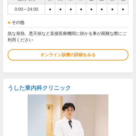
0:00～24:00
●
●
●
●
●
●
●
●
その他
急な発熱、悪天候など直接医療機関に掛かる事が困難な際にご
利用ください
オンライン診療の詳細をみる
うした東内科クリニック