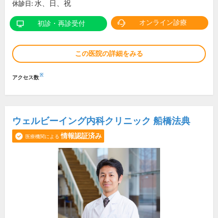
水、日、祝
休診日:
オンライン診療
初診・再診受付
この医院の詳細をみる
※
アクセス数
ウェルビーイング内科クリニック 船橋法典
情報認証済み
医療機関による