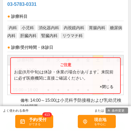
03-5783-0331
診療科目
内科
小児科
消化器内科
内視鏡内科
胃腸内科
糖尿病
内科
肝臓内科
腎臓内科
リウマチ科
診療/受付時間・休診日
診療時間
月
火
水
木
金
土
日
祝
9:00～12:00
●
●
●
●
●
●
お盆(8月中旬)は休診・休業の場合があります。来院前
に必ず医療機関に直接ご確認ください。
9:00～13:00
●
×閉じる
15:00～18:00
●
●
●
●
●
14:00～15:00は小児科予防接種および乳幼児検
備考:
診時間帯
条件変更
祝、年末年始、夏期休暇
休診日:
413
予約/受付
現在地
初診受付
再診受付