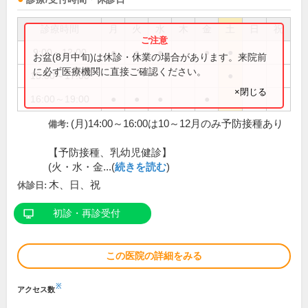
診療時間
月
火
水
木
金
土
日
祝
9:00～12:00
●
●
●
●
●
お盆(8月中旬)は休診・休業の場合があります。来院前
に必ず医療機関に直接ご確認ください。
15:00～17:00
●
×閉じる
16:00～19:00
●
●
●
●
(月)14:00～16:00は10～12月のみ予防接種あり
備考:
【予防接種、乳幼児健診】
(火・水・金...(
続きを読む
)
木、日、祝
休診日:
初診・再診受付
この医院の詳細をみる
※
アクセス数