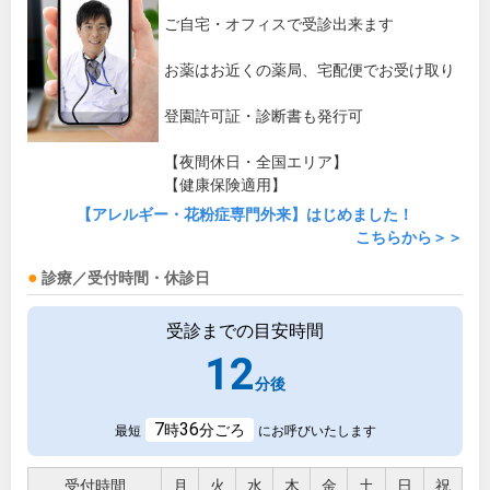
ご自宅・オフィスで受診出来ます
お薬はお近くの薬局、宅配便でお受け取り
登園許可証・診断書も発行可
【夜間休日・全国エリア】
【健康保険適用】
【アレルギー・花粉症専門外来】はじめました！
こちらから＞＞
診療／受付時間・休診日
受診までの目安時間
12
分後
7
36
時
分ごろ
最短
にお呼びいたします
受付時間
月
火
水
木
金
土
日
祝