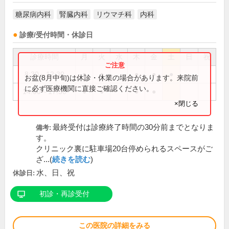
糖尿病内科
腎臓内科
リウマチ科
内科
診療/受付時間・休診日
診療時間
月
火
水
木
金
土
日
祝
8:30～12:30
●
●
●
●
●
お盆(8月中旬)は休診・休業の場合があります。来院前
に必ず医療機関に直接ご確認ください。
14:00～17:30
●
●
●
●
×閉じる
最終受付は診療終了時間の30分前までとなりま
備考:
す。
クリニック裏に駐車場20台停められるスペースがご
ざ...(
続きを読む
)
水、日、祝
休診日:
初診・再診受付
この医院の詳細をみる