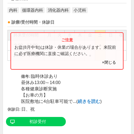
内科
循環器内科
消化器内科
小児科
診療/受付時間・休診日
外来受付時間
月
火
水
木
金
土
日
祝
9:00～13:00
●
●
●
●
●
●
お盆(8月中旬)は休診・休業の場合があります。来院前
に必ず医療機関に直接ご確認ください。
14:00～17:30
●
●
●
●
×閉じる
臨時休診あり
備考:
昼休み13:00～14:00
各種健康診断実施
【お車の方】
医院敷地に4台駐車可能で...(
続きを読む
)
日、祝
休診日:
初診受付