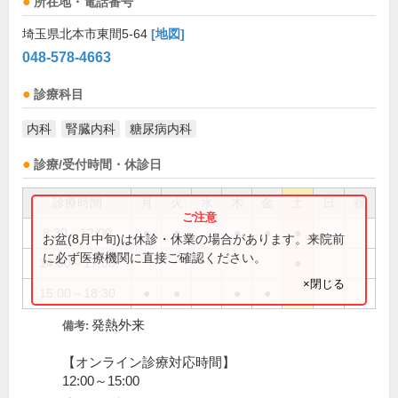
所在地・電話番号
埼玉県北本市東間5-64
[地図]
048-578-4663
診療科目
内科
腎臓内科
糖尿病内科
診療/受付時間・休診日
診療時間
月
火
水
木
金
土
日
祝
8:30～12:00
●
●
●
●
●
お盆(8月中旬)は休診・休業の場合があります。来院前
に必ず医療機関に直接ご確認ください。
14:00～17:00
●
×閉じる
15:00～18:30
●
●
●
●
発熱外来
備考:
【オンライン診療対応時間】
12:00～15:00