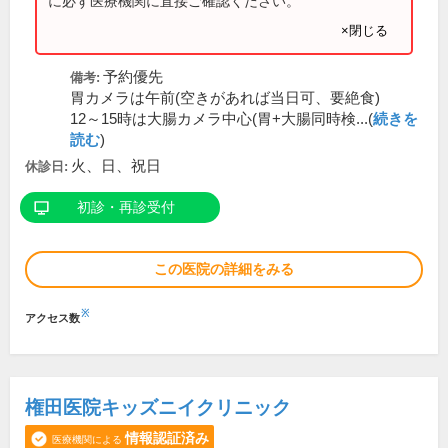
に必ず医療機関に直接ご確認ください。
×閉じる
予約優先
備考:
胃カメラは午前(空きがあれば当日可、要絶食)
12～15時は大腸カメラ中心(胃+大腸同時検...(
続きを
読む
)
火、日、祝日
休診日:
初診・再診受付
この医院の詳細をみる
※
アクセス数
権田医院キッズニイクリニック
情報認証済み
医療機関による