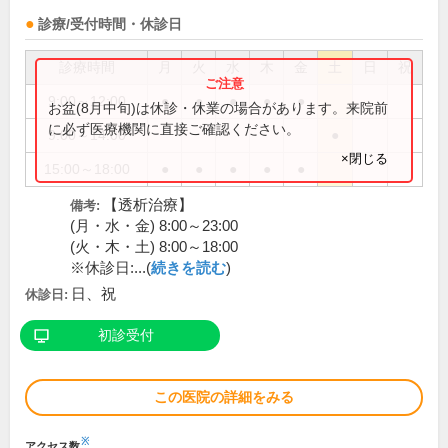
診療/受付時間・休診日
診療時間
月
火
水
木
金
土
日
祝
9:00～12:00
●
●
●
●
●
お盆(8月中旬)は休診・休業の場合があります。来院前
に必ず医療機関に直接ご確認ください。
9:00～14:00
●
×閉じる
15:00～18:00
●
●
●
●
●
【透析治療】
備考:
(月・水・金) 8:00～23:00
(火・木・土) 8:00～18:00
※休診日:...(
続きを読む
)
日、祝
休診日:
初診受付
この医院の詳細をみる
※
アクセス数