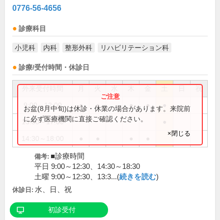
0776-56-4656
診療科目
小児科
内科
整形外科
リハビリテーション科
診療/受付時間・休診日
外来受付時間
月
火
水
木
金
土
日
祝
9:00～12:00
●
●
●
●
●
お盆(8月中旬)は休診・休業の場合があります。来院前
に必ず医療機関に直接ご確認ください。
13:30～17:00
●
×閉じる
14:30～18:00
●
●
●
●
■診療時間
備考:
平日 9:00～12:30、14:30～18:30
土曜 9:00～12:30、13:3...(
続きを読む
)
水、日、祝
休診日:
初診受付