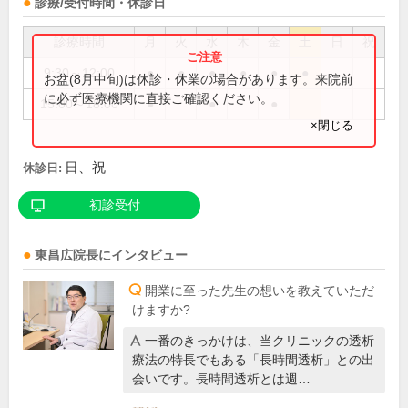
診療/受付時間・休診日
診療時間
月
火
水
木
金
土
日
祝
9:30～12:00
●
●
●
●
●
●
お盆(8月中旬)は休診・休業の場合があります。来院前
に必ず医療機関に直接ご確認ください。
15:00～18:00
●
●
●
×閉じる
日、祝
休診日:
初診受付
東昌広
院長
にインタビュー
開業に至った先生の想いを教えていただ
けますか?
一番のきっかけは、当クリニックの透析
療法の特長でもある「長時間透析」との出
会いです。長時間透析とは週…