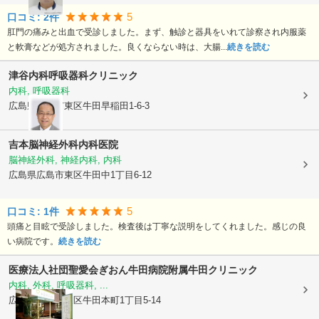
5
口コミ:
2
件
肛門の痛みと出血で受診しました。まず、触診と器具をいれて診察され内服薬
と軟膏などが処方されました。良くならない時は、大腸...
続きを読む
津谷内科呼吸器科クリニック
内科, 呼吸器科
広島県広島市東区
牛田早稲田1-6-3
吉本脳神経外科内科医院
脳神経外科, 神経内科, 内科
広島県広島市東区
牛田中1丁目6-12
5
口コミ:
1
件
頭痛と目眩で受診しました。検査後は丁寧な説明をしてくれました。感じの良
い病院です。
続きを読む
医療法人社団聖愛会
ぎおん牛田病院附属牛田クリニック
内科, 外科, 呼吸器科, ...
広島県広島市東区
牛田本町1丁目5-14