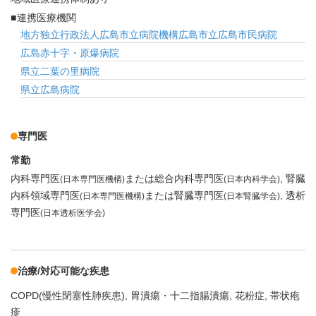
連携医療機関
地方独立行政法人広島市立病院機構広島市立広島市民病院
広島赤十字・原爆病院
県立二葉の里病院
県立広島病院
専門医
常勤
内科専門医
または総合内科専門医
腎臓
(日本専門医機構)
(日本内科学会)
内科領域専門医
または腎臓専門医
透析
(日本専門医機構)
(日本腎臓学会)
専門医
(日本透析医学会)
治療/対応可能な疾患
COPD(慢性閉塞性肺疾患)
胃潰瘍・十二指腸潰瘍
花粉症
帯状疱
疹