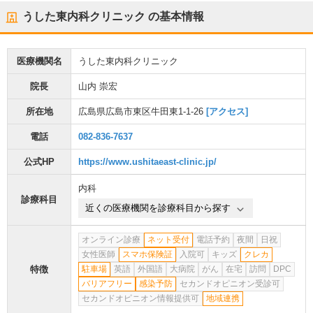
うした東内科クリニック
の基本情報
医療機関名
うした東内科クリニック
院長
山内 崇宏
所在地
広島県広島市東区牛田東1-1-26
[アクセス]
電話
082-836-7637
公式HP
https://www.ushitaeast-clinic.jp/
内科
診療科目
近くの医療機関を診療科目から探す
オンライン診療
ネット受付
電話予約
夜間
日祝
女性医師
スマホ保険証
入院可
キッズ
クレカ
特徴
駐車場
英語
外国語
大病院
がん
在宅
訪問
DPC
バリアフリー
感染予防
セカンドオピニオン受診可
セカンドオピニオン情報提供可
地域連携