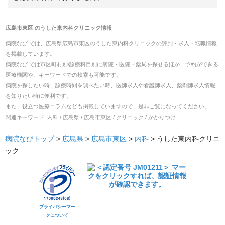
広島市東区
の
うした東内科クリニック
情報
病院なび では、
広島県
広島市東区
の
うした東内科クリニック
の
評判・求人・転職
情報
を掲載しています。
病院なび では市区町村別/診療科目別に病院・医院・薬局を探せるほか、予約ができる
医療機関や、キーワードでの検索も可能です。
病院を探したい時、診療時間を調べたい時、医師求人や看護師求人、薬剤師求人情報
を知りたい時に便利です。
また、役立つ医療コラムなども掲載していますので、是非ご覧になってください。
関連キーワード:
内科 / 広島県 / 広島市東区 / クリニック / かかりつけ
病院なびトップ
>
広島県
>
広島市東区
>
内科
>
うした東内科クリニ
ック
プライバシーマー
クについて