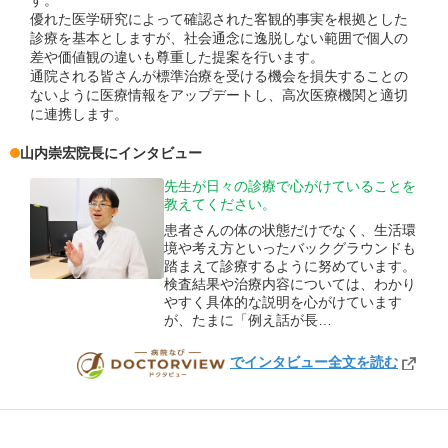
す。
優れた医学研究によって確認された客観的事実を根拠とした
診療を基本としますが、社会通念に逸脱しない範囲で個人の
差や価値観の違いも尊重した提案を行います。
通院される皆さんが標準治療を受ける機会を損失することの
ないように医療情報をアップデートし、高次医療機関と適切
に連携します。
山内崇宏
院長
にインタビュー
先生が日々の診療で心がけていることを
教えてください。
患者さんの体の状態だけでなく、生活環
境や考え方といったバックグラウンドも
踏まえて診療するように努めています。
検査結果や治療内容については、わかり
やすく具体的な説明を心がけています
が、たまに「例え話が長…
でインタビュー全文を読む
DOCTORVIEW