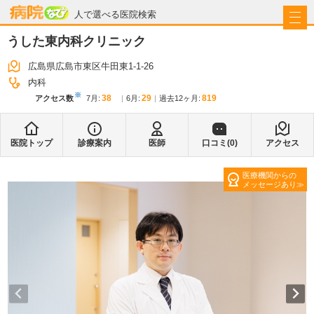
病院なび
人で選べる医院検索
うした東内科クリニック
広島県広島市東区牛田東1-1-26
内科
※
38
29
819
アクセス数
7月
:
6月
:
過去12ヶ月:
医院トップ
診療案内
医師
口コミ(
0
)
アクセス
医療機関からの
メッセージあり