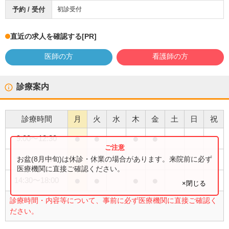
予約 / 受付
初診受付
直近の求人を確認する
[PR]
医師の方
看護師の方
診療案内
診療時間
月
火
水
木
金
土
日
祝
●
●
●
●
9:00
〜
12:30
●
お盆(8月中旬)は休診・休業の場合があります。来院前に必ず
9:00
〜
14:00
医療機関に直接ご確認ください。
●
●
●
●
14:30
〜
18:00
×閉じる
診療時間・内容等について、事前に必ず医療機関に直接ご確認く
ださい。