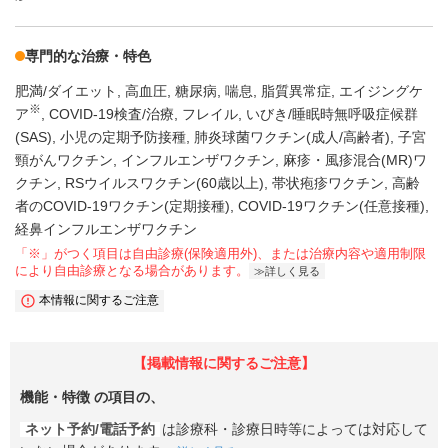
専門的な治療・特色
肥満/ダイエット
高血圧
糖尿病
喘息
脂質異常症
エイジングケ
※
ア
COVID-19検査/治療
フレイル
いびき/睡眠時無呼吸症候群
(SAS)
小児の定期予防接種
肺炎球菌ワクチン(成人/高齢者)
子宮
頸がんワクチン
インフルエンザワクチン
麻疹・風疹混合(MR)ワ
クチン
RSウイルスワクチン(60歳以上)
帯状疱疹ワクチン
高齢
者のCOVID-19ワクチン(定期接種)
COVID-19ワクチン(任意接種)
経鼻インフルエンザワクチン
「※」がつく項目は自由診療(保険適用外)、または治療内容や適用制限
により自由診療となる場合があります。
詳しく見る
本情報に関するご注意
【掲載情報に関するご注意】
機能・特徴
の項目の、
ネット予約/電話予約
は診療科・診療日時等によっては対応して