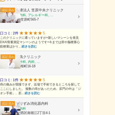
医療法人
笠原中央クリニック
認証済み
内科, 糖尿病内科, アレルギー科, ...
茨城県水戸市笠原町565-7
5
口コミ: 2件
このクリニックに通っていますが+新しいマシーンを発見
DXA!骨量測定マシーンのようです+今までは癌や脳梗塞心
筋梗塞ばかり...
続きを読む
尾島クリニック
認証済み
消化器内科, 外科, 内科, ...
富山県射水市桜町16-18
5
口コミ: 1件
痔の痛みが我慢できず、近場で手術できるところを探して
ここにしました。 複数の痔があったため、肛門の中は「ジ
オン手術」、肛...
続きを読む
ありずみ消化器内科
認証済み
内科, 消化器内科
大阪府大阪市西区南堀江2丁目4-1