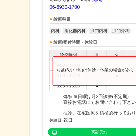
06-6930-1700
診療科目
内科
消化器内科
肛門内科
肛門外科
診療/受付時間・休診日
診療時間
月
火
9:00～14:00
お盆(8月中旬)は休診・休業の場合があ
9:00～17:00
●
9:00～19:00
●
※日曜は月2回診療(不定期)
備考:
直接お電話にてお問い合わせ下さい
往診、在宅医療を積極的行っており..
祝日
休診日:
初診受付