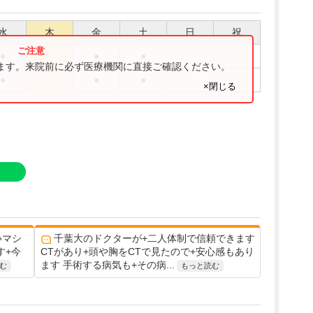
水
木
金
土
日
祝
●
●
●
ります。来院前に必ず医療機関に直接ご確認ください。
●
●
●
×閉じる
いマシ
千葉大のドクターが+二人体制で信頼できます
す+今
CTがあり+頭や胸をCTで見たので+安心感もあり
ます 手術する病気も+その病...
む
もっと読む