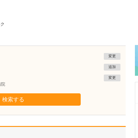
ック
変更
追加
変更
病院
検索する
東京都豊島区
モモ・メディカル・クリニック
百瀬 隆二
院長
取材記事
内視鏡検査に抵抗感のある方に対して、専門医