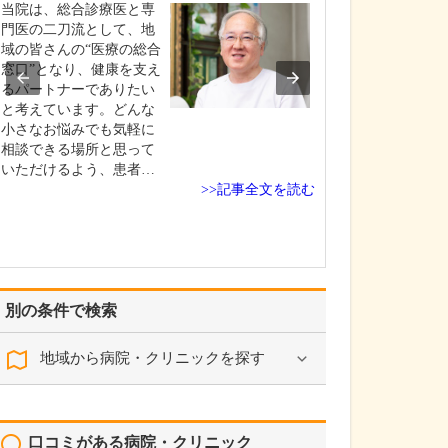
ください。
当院は、総合診療医と専
糖尿病の改善に
門医の二刀流として、地
の解消が重要な
域の皆さんの“医療の総合
り、根本的な治
窓口”となり、健康を支え
がる可能性があ
るパートナーでありたい
近年、GIP/GLP-
と考えています。どんな
作動薬(マンジャ
小さなお悩みでも気軽に
GLP-1受容体作
相談できる場所と思って
ルサス、オゼンピ
いただけるよう、患者…
>>記事全文を読む
SGLT…
別の条件で検索
地域から病院・クリニックを探す
口コミがある病院・クリニック