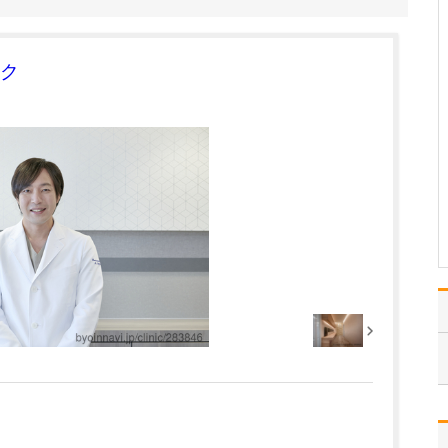
としてどのようなアドバイスをされているのでし
ょうか?
多くの方が「お尻から出
血があれば痔だろう」と
ク
思い込んでしまいがちで
すが、実際にはそうとは
限りません。これまでに
も痔の出血だと思ってい
たら、大腸内視鏡検査の
結果は「大腸がんだっ
た」「潰瘍性大腸炎が見
つか…
>>記事全文を読む