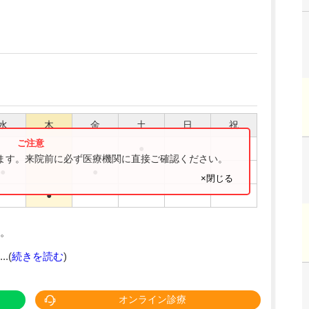
水
木
金
土
日
祝
●
ります。来院前に必ず医療機関に直接ご確認ください。
●
●
×閉じる
●
。
.(
続きを読む
)
オンライン診療