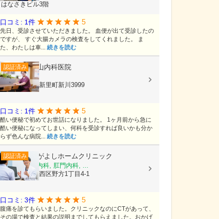
はなさきビル3階
5
口コミ: 1件
先日、受診させていただきました。 血便が出て受診したの
ですが、 すぐ大腸カメラの検査をしてくれました。 ま
た、わたしは車...
続きを読む
下山内科医院
認証済み
内科
群馬県桐生市新里町新川3999
5
口コミ: 1件
酷い便秘で初めてお世話になりました。 1ヶ月前から急に
酷い便秘になってしまい、何科を受診すれば良いかも分か
らず色んな病院...
続きを読む
ながよしホームクリニック
認証済み
内科, 消化器内科, 肛門内科, ...
福岡県福岡市西区野方1丁目4-1
5
口コミ: 3件
腹痛を診てもらいました。クリニックなのにCTがあって、
その場で検査と結果の説明までしてもらえました。おかげ