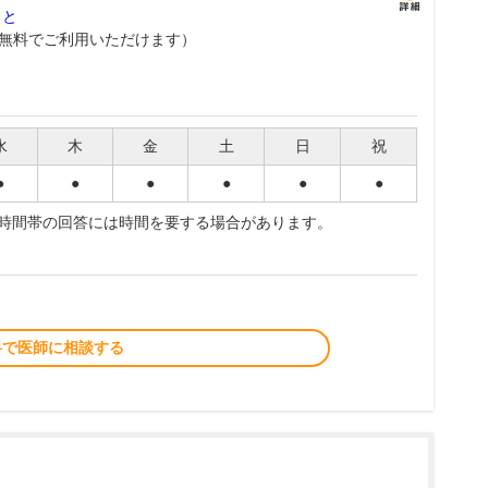
こと
無料でご利用いただけます）
水
木
金
土
日
祝
●
●
●
●
●
●
夜時間帯の回答には時間を要する場合があります。
料で医師に相談する