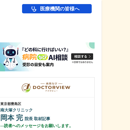
医療機関の皆様へ
医師(ドクター)の
東京都豊島区
東京都国分寺市
南大塚クリニック
つくばケンクリ
岡本 完
廣川 健信
院長
取材記事
読者へのメッセージをお願いします。
注力している糖