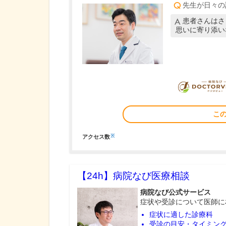
先生が日々の
患者さんはさ
思いに寄り添い
こ
※
アクセス数
【24h】
病院なび医療相談
病院なび公式サービス
症状や受診について医師に
症状に適した診療科
受診の目安・タイミン