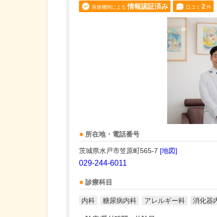
情報認証済み
2
医療機関による
口コミ
件
所在地・電話番号
茨城県水戸市笠原町565-7
[地図]
029-244-6011
診療科目
内科
糖尿病内科
アレルギー科
消化器