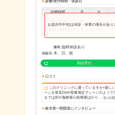
診療/受付時間・休診日
診療時間
月
火
9:00～12:15
●
●
お盆(8月中旬)は休診・休業の場合があ
15:00～18:00
●
●
臨時休診あり
備考:
木、日、祝
休診日:
初診受付
口コミ
このクリニックに通っていますが+新し
ーンを発見DXA!骨量測定マシーンのようで
までは癌や脳梗塞心筋梗塞ばかり...
もっと読
鈴木英一郎
院長
にインタビュー