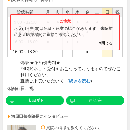
診療時間
月
火
水
木
金
土
日
祝
9:00～12:00
●
●
●
●
●
●
お盆(8月中旬)は休診・休業の場合があります。来院前
14:00～16:00
●
●
●
●
に必ず医療機関に直接ご確認ください。
16:00～18:00
●
●
●
×閉じる
16:00～18:30
●
★予約優先制★
備考:
24時間ネット受付をおこなっておりますのでぜひご
利用ください。
直接ご来院いただいて...(
続きを読む
)
日、祝
休診日:
初診受付
再診受付
河原田修身
院長
にインタビュー
貴院の特徴を教えてください。