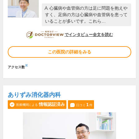
心臓病や血管病の方は足に問題を抱えや
すく、足病の方は心臓病や血管病を患って
いることが多いです。これら…
DOCTORVIEW
でインタビュー全文を読む
この医院の詳細をみる
※
アクセス数
ありずみ消化器内科
情報認証済み
1
医療機関による
口コミ
件