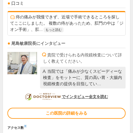
口コミ
痔の痛みが我慢できず、近場で手術できるところを探し
てここにしました。 複数の痔があったため、肛門の中は「ジ
オン手術」、肛...
もっと読む
尾島敏康
院長
にインタビュー
貴院で受けられる内視鏡検査について詳
しく教えてください。
当院では「痛みが少なくスピーディーな
検査」をモットーに、質の高い胃・大腸内
視鏡検査の提供を目指してい…
DOCTORVIEW
でインタビュー全文を読む
この医院の詳細をみる
※
アクセス数