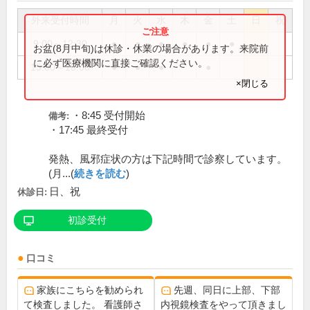
外来受付時間
月
火
水
木
金
土
日
祝
9:00～12:30
●
●
●
●
●
●
お盆(8月中旬)は休診・休業の場合があります。来院前
に必ず医療機関に直接ご確認ください。
15:00～18:00
●
●
●
●
×閉じる
・8:45 受付開始
備考:
・17:45 最終受付
発熱、風邪症状の方は下記時間で診察しています。
(月...(
続きを読む
)
日、祝
休診日:
初診受付
口コミ
家族にこちらを勧められ
先週、同日に上部、下部
て検査しました。 看護師さ
内視鏡検査をやって頂きまし