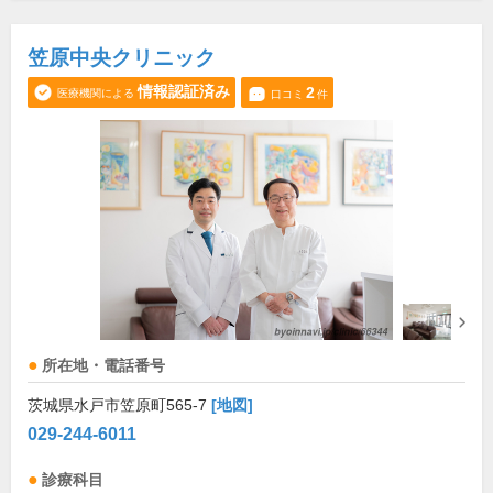
笠原中央クリニック
情報認証済み
2
医療機関による
口コミ
件
所在地・電話番号
茨城県水戸市笠原町565-7
[地図]
029-244-6011
診療科目