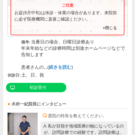
診療時間
月
火
水
木
金
土
日
祝
9:00～12:00
●
お盆(8月中旬)は休診・休業の場合があります。来院前
に必ず医療機関に直接ご確認ください。
9:00～13:00
●
●
●
●
×閉じる
15:00～18:30
●
●
●
●
●
当番日の場合、日曜日診療あり
備考:
年末年始などの診療時間は別途ホームページなどで
告知します
患者さんの...(
続きを読む
)
土、日、祝
休診日:
初診受付
木村一紀
院長
にインタビュー
貴院の特長を教えてください。
私が目指す地域医療の軸になっているの
が、訪問診療での経験です。訪問診療は、