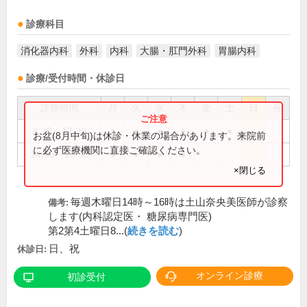
診療科目
消化器内科
外科
内科
大腸・肛門外科
胃腸内科
診療/受付時間・休診日
診療時間
月
火
水
木
金
土
日
祝
8:30～12:30
●
●
●
●
●
●
お盆(8月中旬)は休診・休業の場合があります。来院前
に必ず医療機関に直接ご確認ください。
14:00～18:30
●
●
●
●
×閉じる
毎週木曜日14時～16時は土山奈央美医師が診察
備考:
します(内科認定医・ 糖尿病専門医)
第2第4土曜日8...(
続きを読む
)
日、祝
休診日:
オンライン診療
初診受付