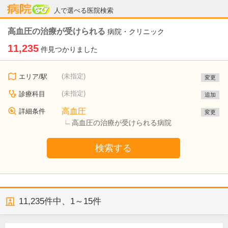
病院なび
人で選べる医院検索
高血圧の治療が受けられる
病院・クリニック
11,235
件見つかりました
(未指定)
エリア/駅
変更
(未指定)
診療科目
追加
高血圧
詳細条件
変更
高血圧の治療が受けられる病院
検索する
11,235
件中、
1～15件