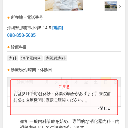
所在地・電話番号
沖縄県那覇市小禄5-14-5
[地図]
098-858-5005
診療科目
内科
消化器内科
内視鏡内科
診療/受付時間・休診日
診療時間
月
火
水
木
金
土
日
祝
9:00～11:30
●
●
●
●
●
●
お盆(8月中旬)は休診・休業の場合があります。来院前
に必ず医療機関に直接ご確認ください。
14:00～17:00
●
●
●
×閉じる
一般内科診療を始め、専門的な消化器内科・内
備考:
視鏡内科としての診療を行います。