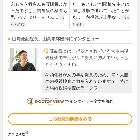
んもお医者さんも雰囲気よか
た。もともと副院長先生とは
ったですし、内視鏡の検査も
同じ職場で働いていたことが
思ってたよりぜんぜん...
あり、内視鏡が上手な...
も
もっ
っと読む
と読む
山髙謙
副院長
、
山髙果林
医師
にインタビュー
謙副院長は、得意とされている大腸内視
鏡検査で早期がんの発見に努めていらっし
ゃるそうですね。
消化器がんの早期発見のため、胃・大腸
の内視鏡検査に力を入れていますが、特に
大腸内視鏡検査はライフワー…
DOCTORVIEW
でインタビュー全文を読む
この医院の詳細をみる
※
アクセス数