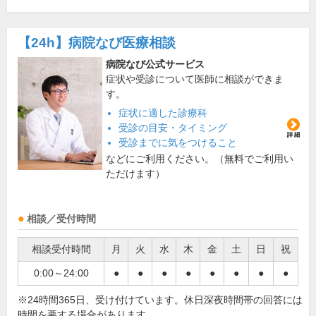
【24h】
病院なび医療相談
病院なび公式サービス
症状や受診について医師に相談ができま
す。
症状に適した診療科
受診の目安・タイミング
受診までに気をつけること
などにご利用ください。（無料でご利用い
ただけます）
相談／受付時間
相談受付時間
月
火
水
木
金
土
日
祝
0:00～24:00
●
●
●
●
●
●
●
●
※24時間365日、受け付けています。休日深夜時間帯の回答には
時間を要する場合があります。