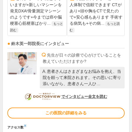
いますが+新しいマシーンを
人体制で信頼できます CTが
発見DXA!骨量測定マシーン
あり+頭や胸をCTで見たの
のようです+今までは癌や脳
で+安心感もあります 手術す
梗塞心筋梗塞ばかり...
る病気も+その病...
もっと
もっと読
読む
む
鈴木英一郎
院長
にインタビュー
先生が日々の診療で心がけていることを
教えていただけますか?
患者さんはさまざまなお悩みを抱え、当
院を頼って来院されます。その思いに寄り
添いながら、患者さん一人ひ…
DOCTORVIEW
でインタビュー全文を読む
この医院の詳細をみる
※
アクセス数