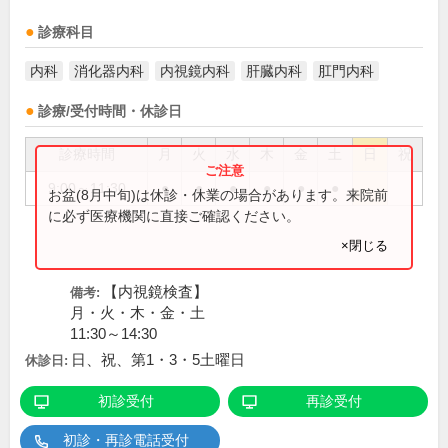
診療科目
内科
消化器内科
内視鏡内科
肝臓内科
肛門内科
診療/受付時間・休診日
診療時間
月
火
水
木
金
土
日
祝
9:00～11:30
●
●
●
●
●
●
お盆(8月中旬)は休診・休業の場合があります。来院前
に必ず医療機関に直接ご確認ください。
×閉じる
【内視鏡検査】
備考:
月・火・木・金・土
11:30～14:30
日、祝、第1・3・5土曜日
休診日:
初診受付
再診受付
初診・再診電話受付