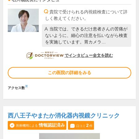
貴院で受けられる内視鏡検査について詳
しく教えてください。
当院では、できるだけ患者さんの苦痛が
ないように、細心の注意を払いながら検査
を実施しています。胃カメラ…
DOCTORVIEW
でインタビュー全文を読む
この医院の詳細をみる
※
アクセス数
西八王子やまたか消化器内視鏡クリニック
情報認証済み
2
医療機関による
口コミ
件