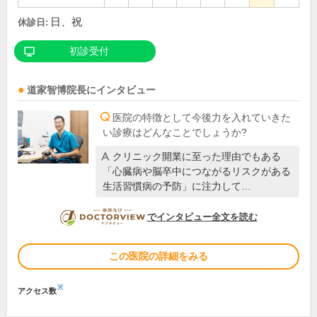
日、祝
休診日:
初診受付
道家智博
院長
にインタビュー
医院の特徴として今後力を入れていきた
い診療はどんなことでしょうか?
クリニック開業に至った理由でもある
「心臓病や脳卒中につながるリスクがある
生活習慣病の予防」に注力して…
DOCTORVIEW
でインタビュー全文を読む
この医院の詳細をみる
※
アクセス数