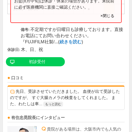
お盆(8月中旬)は休診・休業の場合があります。来院前
に必ず医療機関に直接ご確認ください。
16:00～18:00
●
●
●
●
×閉じる
不定期ですが日曜日も診療しております。直接
備考:
お電話にてお問い合わせください。
『FUJIFILM社製/...(
続きを読む
)
木、日、祝
休診日:
初診受付
口コミ
先日、受診させていただきました。 血便が出て受診した
のですが、 すぐ大腸カメラの検査をしてくれました。 ま
た、わたしは車...
もっと読む
有住忠晃
院長
にインタビュー
貴院がある場所は、大阪市内でも人気の