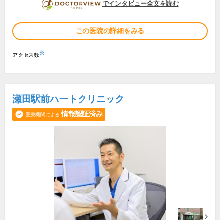
DOCTORVIEW
でインタビュー全文を読む
この医院の詳細をみる
※
アクセス数
瀬田駅前ハートクリニック
情報認証済み
医療機関による