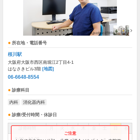
所在地・電話番号
桜川駅
大阪府大阪市西区南堀江2丁目4-1
はなさきビル3階
[地図]
06-6648-8554
診療科目
内科
消化器内科
診療/受付時間・休診日
診療時間
月
火
水
木
金
土
日
祝
9:00～12:00
●
●
●
●
●