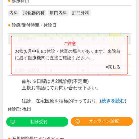
診療科目
内科
消化器内科
肛門内科
肛門外科
診療/受付時間・休診日
診療時間
月
火
水
木
金
土
日
祝
9:00～14:00
●
お盆(8月中旬)は休診・休業の場合があります。来院前
に必ず医療機関に直接ご確認ください。
9:00～17:00
●
●
●
×閉じる
9:00～19:00
●
●
※日曜は月2回診療(不定期)
備考:
直接お電話にてお問い合わせ下さい。
往診、在宅医療を積極的行っており...(
続きを読む
)
祝日
休診日:
オンライン診療
初診受付
石川嶺
院長
にインタビュー