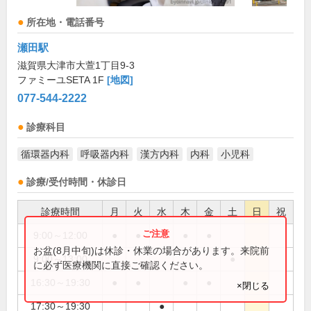
所在地・電話番号
瀬田駅
滋賀県大津市大萱1丁目9-3
ファミーユSETA 1F
[地図]
077-544-2222
診療科目
循環器内科
呼吸器内科
漢方内科
内科
小児科
診療/受付時間・休診日
診療時間
月
火
水
木
金
土
日
祝
9:00～12:00
●
●
●
●
お盆(8月中旬)は休診・休業の場合があります。来院前
9:00～13:00
●
に必ず医療機関に直接ご確認ください。
16:30～19:30
●
●
●
●
×閉じる
17:30～19:30
●