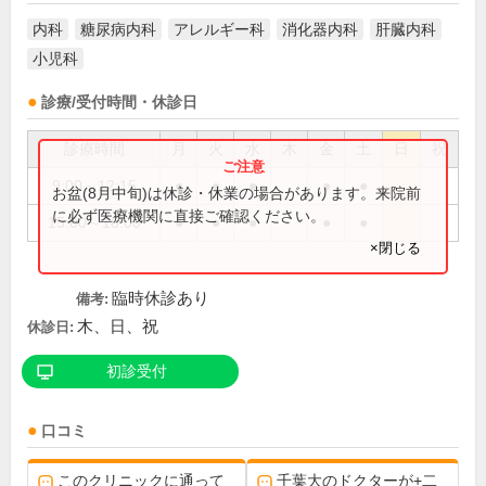
内科
糖尿病内科
アレルギー科
消化器内科
肝臓内科
小児科
診療/受付時間・休診日
診療時間
月
火
水
木
金
土
日
祝
9:00～12:15
●
●
●
●
●
お盆(8月中旬)は休診・休業の場合があります。来院前
に必ず医療機関に直接ご確認ください。
15:00～18:00
●
●
●
●
●
×閉じる
臨時休診あり
備考:
木、日、祝
休診日:
初診受付
口コミ
このクリニックに通って
千葉大のドクターが+二