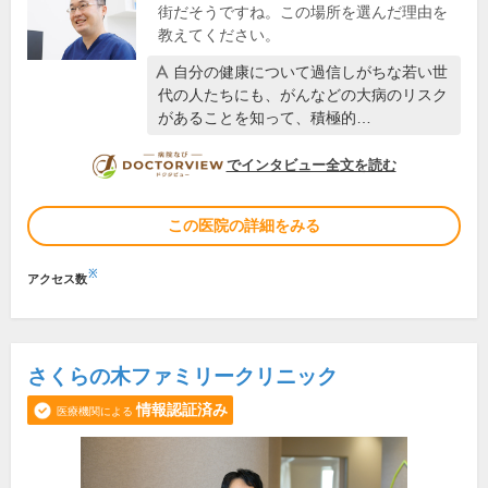
街だそうですね。この場所を選んだ理由を
教えてください。
自分の健康について過信しがちな若い世
代の人たちにも、がんなどの大病のリスク
があることを知って、積極的…
DOCTORVIEW
でインタビュー全文を読む
この医院の詳細をみる
※
アクセス数
さくらの木ファミリークリニック
情報認証済み
医療機関による