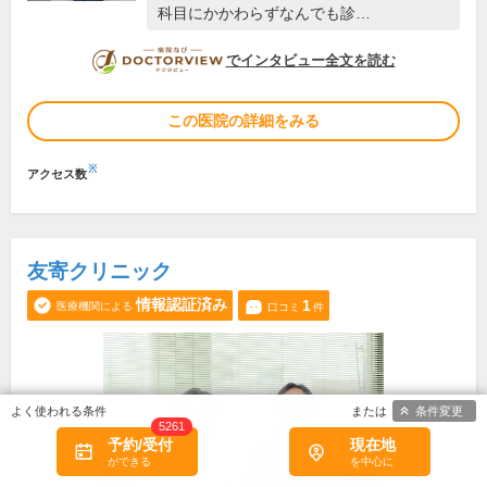
科目にかかわらずなんでも診…
DOCTORVIEW
でインタビュー全文を読む
この医院の詳細をみる
※
アクセス数
友寄クリニック
情報認証済み
1
医療機関による
口コミ
件
条件変更
5261
予約/受付
現在地