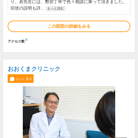
り。若先生には、懇切丁寧で色々相談に乗って頂きました。
症状の説明も詳...
もっと読む
この医院の詳細をみる
※
アクセス数
おおくまクリニック
1
口コミ
件