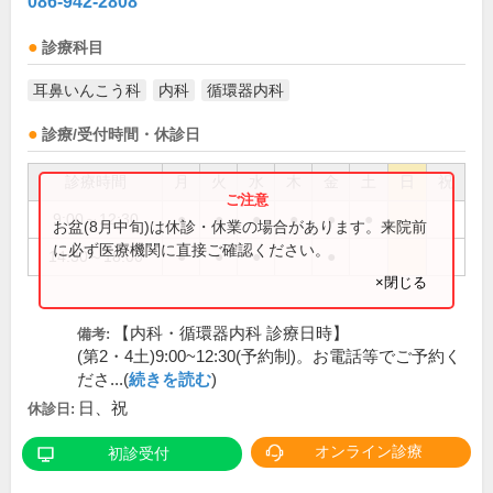
086-942-2808
診療科目
耳鼻いんこう科
内科
循環器内科
診療/受付時間・休診日
診療時間
月
火
水
木
金
土
日
祝
9:00～12:30
●
●
●
●
●
●
お盆(8月中旬)は休診・休業の場合があります。来院前
に必ず医療機関に直接ご確認ください。
14:30～18:00
●
●
●
●
×閉じる
【内科・循環器内科 診療日時】
備考:
(第2・4土)9:00~12:30(予約制)。お電話等でご予約く
ださ...(
続きを読む
)
日、祝
休診日:
オンライン診療
初診受付