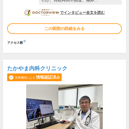
のか、持続時間や頻度、痛み…
DOCTORVIEW
でインタビュー全文を読む
この医院の詳細をみる
※
アクセス数
たかやま内科クリニック
情報認証済み
医療機関による