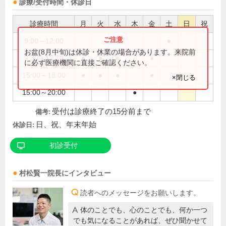
診療/受付時間・休診日
診療時間
月
火
水
木
金
土
日
祝
9:00～12:00
●
お盆(8月中旬)は休診・休業の場合があります。来院前
9:30～12:30
●
●
●
●
に必ず医療機関に直接ご確認ください。
15:00～18:00
●
●
●
●
×閉じる
15:00～20:00
●
受付は診療終了の15分前まで
備考:
日、祝、年末年始
休診日:
初診受付
村松賢一
院長
にインタビュー
読者へのメッセージをお願いします。
体のことでも、心のことでも、何か一つ
でも気になることがあれば、ぜひ聞かせて