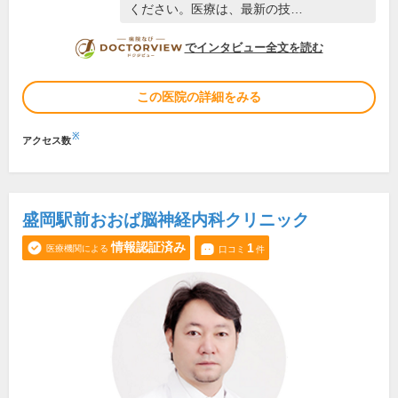
ください。医療は、最新の技…
DOCTORVIEW
でインタビュー全文を読む
この医院の詳細をみる
※
アクセス数
盛岡駅前おおば脳神経内科クリニック
情報認証済み
1
医療機関による
口コミ
件