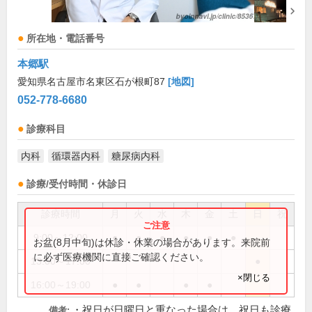
所在地・電話番号
本郷駅
愛知県名古屋市名東区石が根町87
[地図]
052-778-6680
診療科目
内科
循環器内科
糖尿病内科
診療/受付時間・休診日
診療時間
月
火
水
木
金
土
日
祝
9:00～12:00
●
●
●
●
●
●
お盆(8月中旬)は休診・休業の場合があります。来院前
に必ず医療機関に直接ご確認ください。
13:00～17:00
●
×閉じる
16:00～19:00
●
●
●
●
・祝日が日曜日と重なった場合は、祝日も診療
備考: