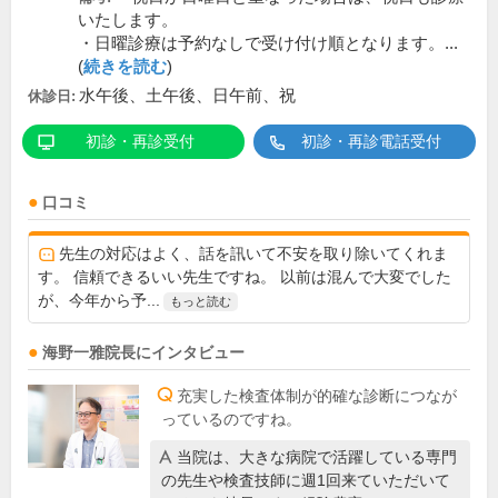
いたします。
・日曜診療は予約なしで受け付け順となります。...
(
続きを読む
)
水午後、土午後、日午前、祝
休診日:
初診・再診受付
初診・再診電話受付
口コミ
先生の対応はよく、話を訊いて不安を取り除いてくれま
す。 信頼できるいい先生ですね。 以前は混んで大変でした
が、今年から予...
もっと読む
海野一雅
院長
にインタビュー
充実した検査体制が的確な診断につなが
っているのですね。
当院は、大きな病院で活躍している専門
の先生や検査技師に週1回来ていただいて