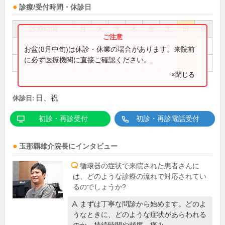
診療/受付時間・休診日
診療時間
月
火
水
木
金
土
日
祝
9:00～12:00
●
●
●
●
●
●
お盆(8月中旬)は休診・休業の場合があります。来院前
に必ず医療機関に直接ご確認ください。
15:00～18:00
●
●
●
●
×閉じる
日、祝
休診日:
初診・再診受付
初診・再診電話受付
玉那覇雄介
院長
にインタビュー
循環器の症状で来院された患者さんに
は、どのような診療の流れで対応されてい
るのでしょうか?
まずは丁寧な問診から始めます。どのよ
うなときに、どのような症状があらわれる