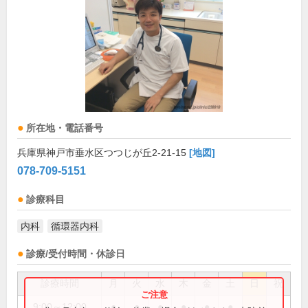
所在地・電話番号
兵庫県神戸市垂水区つつじが丘2-21-15
[地図]
078-709-5151
診療科目
内科
循環器内科
診療/受付時間・休診日
診療時間
月
火
水
木
金
土
日
祝
9:00～12:00
●
●
●
●
●
●