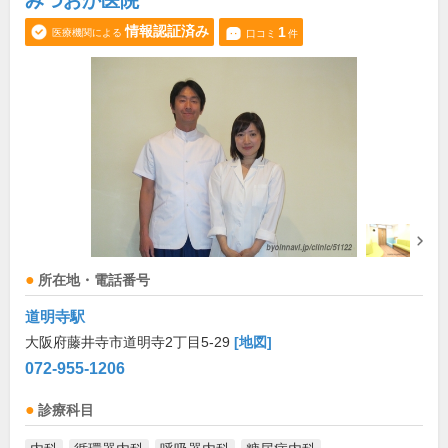
みつおか医院
情報認証済み
1
医療機関による
口コミ
件
所在地・電話番号
道明寺駅
大阪府藤井寺市道明寺2丁目5-29
[地図]
072-955-1206
診療科目