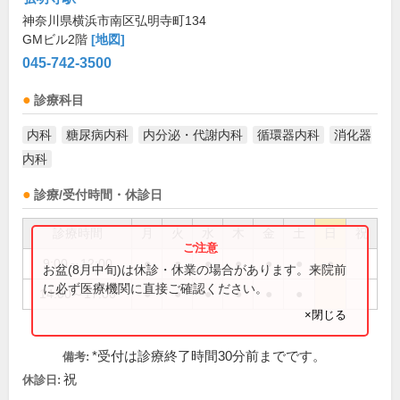
神奈川県横浜市南区弘明寺町134
GMビル2階
[地図]
045-742-3500
診療科目
内科
糖尿病内科
内分泌・代謝内科
循環器内科
消化器
内科
診療/受付時間・休診日
診療時間
月
火
水
木
金
土
日
祝
9:00～12:00
●
●
●
●
●
●
●
お盆(8月中旬)は休診・休業の場合があります。来院前
に必ず医療機関に直接ご確認ください。
14:00～17:00
●
●
●
●
●
●
×閉じる
*受付は診療終了時間30分前までです。
備考:
祝
休診日: