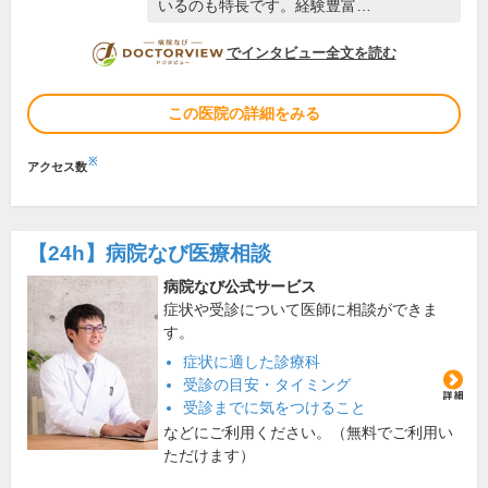
いるのも特長です。経験豊富…
DOCTORVIEW
でインタビュー全文を読む
この医院の詳細をみる
※
アクセス数
【24h】
病院なび医療相談
病院なび公式サービス
症状や受診について医師に相談ができま
す。
症状に適した診療科
受診の目安・タイミング
受診までに気をつけること
などにご利用ください。（無料でご利用い
ただけます）