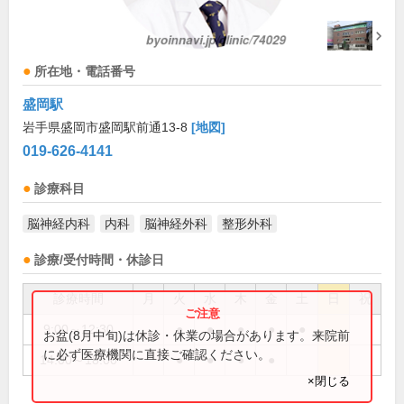
所在地・電話番号
盛岡駅
岩手県盛岡市盛岡駅前通13-8
[地図]
019-626-4141
診療科目
脳神経内科
内科
脳神経外科
整形外科
診療/受付時間・休診日
診療時間
月
火
水
木
金
土
日
祝
9:00～12:30
●
●
●
●
●
お盆(8月中旬)は休診・休業の場合があります。来院前
に必ず医療機関に直接ご確認ください。
14:00～18:00
●
●
●
●
×閉じる