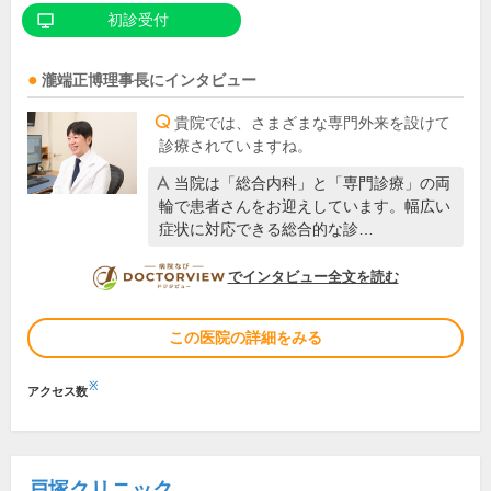
初診受付
瀧端正博
理事長
にインタビュー
貴院では、さまざまな専門外来を設けて
診療されていますね。
当院は「総合内科」と「専門診療」の両
輪で患者さんをお迎えしています。幅広い
症状に対応できる総合的な診…
DOCTORVIEW
でインタビュー全文を読む
この医院の詳細をみる
※
アクセス数
戸塚クリニック