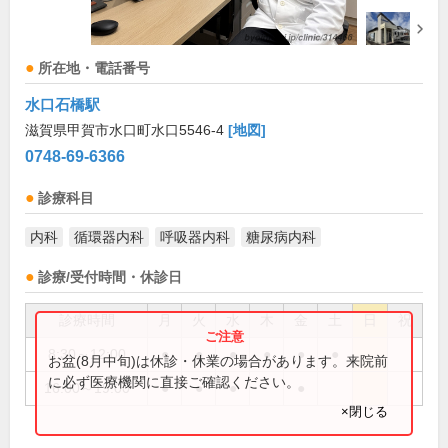
所在地・電話番号
水口石橋駅
滋賀県甲賀市水口町水口5546-4
[地図]
0748-69-6366
診療科目
内科
循環器内科
呼吸器内科
糖尿病内科
診療/受付時間・休診日
診療時間
月
火
水
木
金
土
日
祝
8:30～12:00
●
●
●
●
●
●
お盆(8月中旬)は休診・休業の場合があります。来院前
に必ず医療機関に直接ご確認ください。
16:00～19:00
●
●
●
●
×閉じる