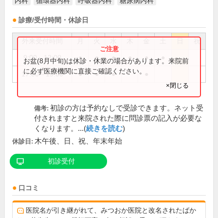
内科
循環器内科
呼吸器内科
糖尿病内科
診療/受付時間・休診日
外来受付時間
月
火
水
木
金
土
日
祝
9:00～12:00
●
●
●
●
●
●
お盆(8月中旬)は休診・休業の場合があります。来院前
に必ず医療機関に直接ご確認ください。
17:00～19:00
●
●
●
●
×閉じる
初診の方は予約なしで受診できます。ネット受
備考:
付されますと来院された際に問診票の記入が必要な
くなります。...(
続きを読む
)
木午後、日、祝、年末年始
休診日:
初診受付
口コミ
医院名が引き継がれて、みつおか医院と改名されたばか