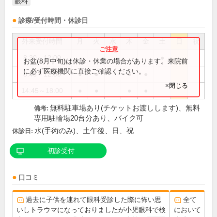
眼科
診療/受付時間・休診日
外来受付時間
月
火
水
木
金
土
日
祝
8:30～12:00
●
お盆(8月中旬)は休診・休業の場合があります。来院前
に必ず医療機関に直接ご確認ください。
8:45～12:00
●
●
●
●
×閉じる
14:45～18:00
●
●
●
●
無料駐車場あり(チケットお渡しします)、無料
備考:
専用駐輪場20台分あり、バイク可
水(手術のみ)、土午後、日、祝
休診日:
初診受付
口コミ
過去に子供を連れて眼科受診した際に怖い思
全て
いしトラウマになっておりましたが小児眼科で検
において