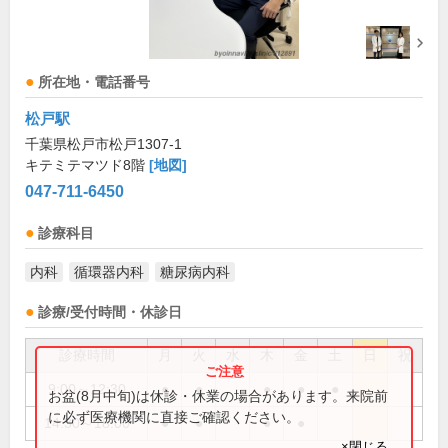
所在地・電話番号
松戸駅
千葉県松戸市松戸1307-1
キテミテマツド8階
[地図]
047-711-6450
診療科目
内科
循環器内科
糖尿病内科
診療/受付時間・休診日
診療時間
月
火
水
木
金
土
日
祝
9:00～12:30
●
●
●
●
●
お盆(8月中旬)は休診・休業の場合があります。来院前
に必ず医療機関に直接ご確認ください。
14:30～18:00
●
●
●
●
×閉じる