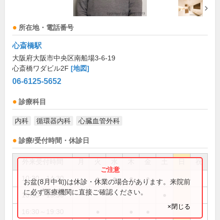
所在地・電話番号
心斎橋駅
大阪府大阪市中央区南船場3-6-19
心斎橋ワダビル2F
[地図]
06-6125-5652
診療科目
内科
循環器内科
心臓血管外科
診療/受付時間・休診日
外来受付時間
月
火
水
木
金
土
日
祝
10:30～14:30
●
●
●
●
お盆(8月中旬)は休診・休業の場合があります。来院前
に必ず医療機関に直接ご確認ください。
10:30～15:30
●
×閉じる
16:30～19:30
●
●
●