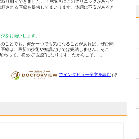
に取り組んできました。「戸塚区にこのクリニックがあって
信頼される医療を提供してまいります。体調に不安があると
ージをお願いします。
心のことでも、何か一つでも気になることがあれば、ぜひ聞
。医療は、最新の技術や知識だけでは完結しません。そこ
が加わって、初めて“医療”になります。だからこそ、…
でインタビュー全文を読む
DOCTORVIEW