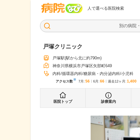
病院なび
人で選べる医院検索
戸塚クリニック
戸塚駅
(駅から
北に約790m
)
神奈川県横浜市戸塚区矢部町649
内科
循環器内科
糖尿病・内分泌内科
小児科
※
56
66
1,400
アクセス数
7月
:
6月
:
過去12ヶ月:
医院トップ
診療案内