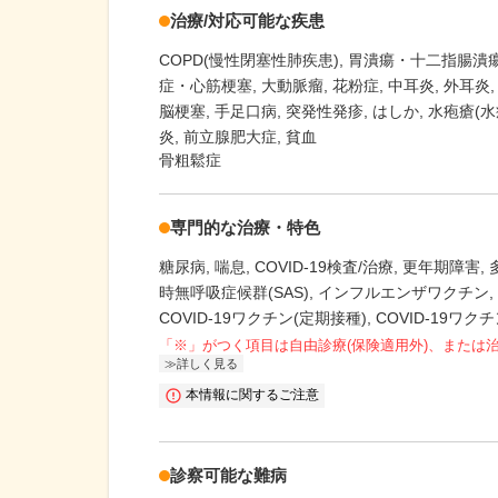
治療/対応可能な疾患
COPD(慢性閉塞性肺疾患)
胃潰瘍・十二指腸潰
症・心筋梗塞
大動脈瘤
花粉症
中耳炎
外耳炎
脳梗塞
手足口病
突発性発疹
はしか
水疱瘡(水
炎
前立腺肥大症
貧血
骨粗鬆症
専門的な治療・特色
糖尿病
喘息
COVID-19検査/治療
更年期障害
時無呼吸症候群(SAS)
インフルエンザワクチン
COVID-19ワクチン(定期接種)
COVID-19ワク
「※」がつく項目は自由診療(保険適用外)、または
詳しく見る
本情報に関するご注意
診察可能な難病