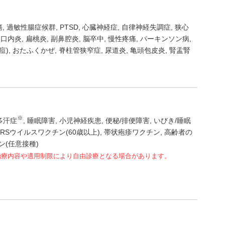
瘍
過敏性腸症候群
PTSD
心臓神経症
自律神経失調症
狭心
口内炎
扁桃炎
副鼻腔炎
脳卒中
慢性疼痛
パーキンソン病
痘)
おたふくかぜ
脊柱管狭窄症
尿道炎
亀頭包皮炎
腎盂腎
※
多汗症
睡眠障害
小児神経疾患
便秘/排便障害
いびき/睡眠
RSウイルスワクチン(60歳以上)
帯状疱疹ワクチン
高齢者の
チン(任意接種)
治療内容や適用制限により自由診療となる場合があります。