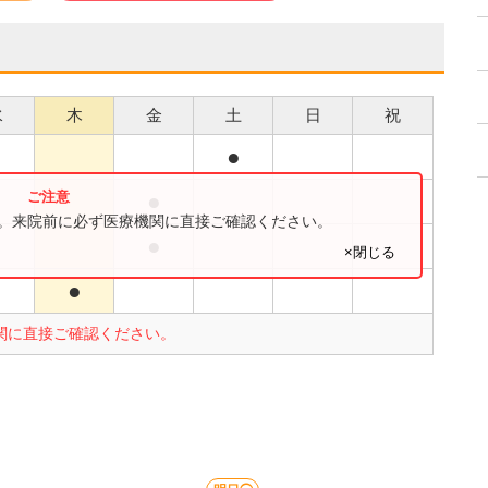
水
木
金
土
日
祝
●
●
●
す。来院前に必ず医療機関に直接ご確認ください。
●
●
×閉じる
●
関に直接ご確認ください。