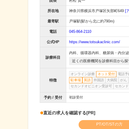
院長
村松 賢一
所在地
神奈川県横浜市戸塚区矢部町649
[
最寄駅
戸塚駅
(駅から
北に約790m
)
電話
045-864-2110
公式HP
https://www.totsukaclinic.com/
内科
、
循環器内科
、
糖尿病・内分泌
診療科目
近くの医療機関を診療科目から探
オンライン診療
ネット受付
電話予
特徴
駐車場
英語
外国語
大病院
がん
セカンドオピニオン受診可
セカンド
予約 / 受付
初診受付
直近の求人を確認する
[PR]
PT/OT/STの方