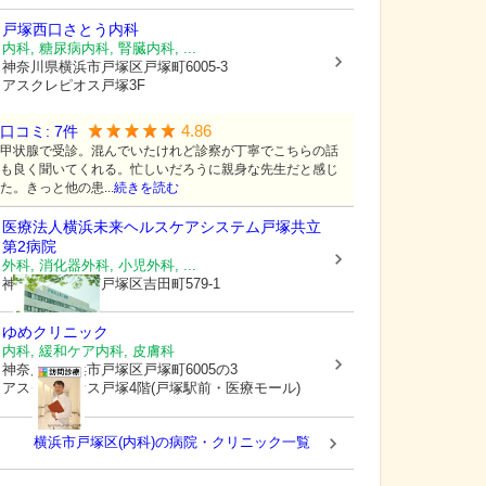
戸塚西口さとう内科
内科, 糖尿病内科, 腎臓内科, ...
神奈川県横浜市戸塚区
戸塚町6005-3
アスクレピオス戸塚3F
4.86
口コミ:
7
件
甲状腺で受診。混んでいたけれど診察が丁寧でこちらの話
も良く聞いてくれる。忙しいだろうに親身な先生だと感じ
た。きっと他の患...
続きを読む
医療法人横浜未来ヘルスケアシステム
戸塚共立
第2病院
外科, 消化器外科, 小児外科, ...
神奈川県横浜市戸塚区
吉田町579-1
ゆめクリニック
内科, 緩和ケア内科, 皮膚科
神奈川県横浜市戸塚区
戸塚町6005の3
アスクレピオス戸塚4階(戸塚駅前・医療モール)
横浜市戸塚区(内科)の病院・クリニック一覧