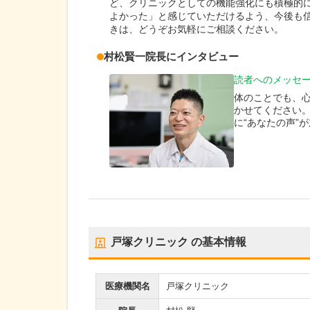
ど、クリニックとしての機能強化にも積極的
よかった」と感じていただけるよう、今後も
きは、どうぞお気軽にご相談ください。
村松賢一
院長
にインタビュー
読者へのメッセ
体のことでも、
かせてください
に“あなたの声”
戸塚クリニック
の基本情報
医療機関名
戸塚クリニック