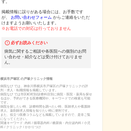
す。
掲載情報に誤りがある場合には、お手数です
が、
お問い合わせフォーム
からご連絡をいただ
けますようお願いいたします。
※お電話での対応は行っておりません
必ずお読みください
病気に関するご相談や各医院への個別のお問
い合わせ・紹介などは受け付けておりませ
ん。
横浜市戸塚区
の
戸塚クリニック
情報
病院なび では、
神奈川県
横浜市戸塚区
の
戸塚クリニック
の
評
判・求人・転職
情報を掲載しています。
病院なび では市区町村別/診療科目別に病院・医院・薬局を探せ
るほか、予約ができる医療機関や、キーワードでの検索も可能
です。
病院を探したい時、診療時間を調べたい時、医師求人や看護師
求人、薬剤師求人情報を知りたい時に便利です。
また、役立つ医療コラムなども掲載していますので、是非ご覧
になってください。
関連キーワード:
内科 / 循環器内科 / 糖尿病・内分泌内科 / 小児
科 / クリニック / かかりつけ