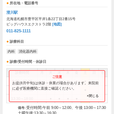
所在地・電話番号
澄川駅
北海道札幌市豊平区平岸1条22丁目2番15号
ビッグハウスエクストラ2階
[地図]
011-825-1111
診療科目
内科
消化器内科
診療/受付時間・休診日
診療時間
月
火
水
木
金
土
日
祝
9:00～12:30
●
●
●
●
●
お盆(8月中旬)は休診・休業の場合があります。来院前
に必ず医療機関に直接ご確認ください。
13:30～17:00
●
×閉じる
13:30～18:00
●
●
●
●
受付時間:午前 9:00～12:00、午後 13:00～17:30
備考:
土曜午後:13:30～16:30