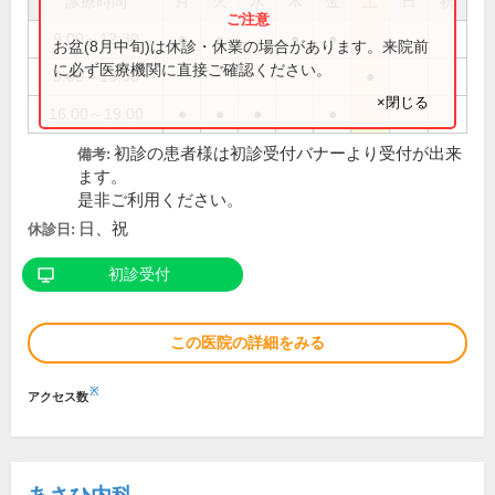
診療時間
月
火
水
木
金
土
日
祝
9:00～12:30
●
●
●
●
お盆(8月中旬)は休診・休業の場合があります。来院前
に必ず医療機関に直接ご確認ください。
9:00～13:00
●
×閉じる
16:00～19:00
●
●
●
●
初診の患者様は初診受付バナーより受付が出来
備考:
ます。
是非ご利用ください。
日、祝
休診日:
初診受付
この医院の詳細をみる
※
アクセス数