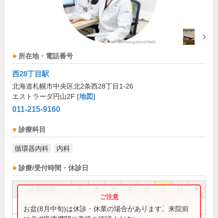
所在地・電話番号
西28丁目駅
北海道札幌市中央区北2条西28丁目1-26
エストラーダ円山2F
[地図]
011-215-9160
診療科目
循環器内科
内科
診療/受付時間・休診日
診療時間
月
火
水
木
金
土
日
祝
9:00～12:00
●
●
●
●
●
お盆(8月中旬)は休診・休業の場合があります。来院前