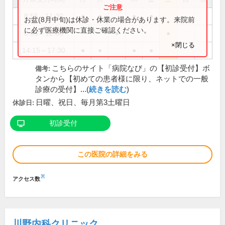
8:55～11:30
●
●
●
●
お盆(8月中旬)は休診・休業の場合があります。来院前
に必ず医療機関に直接ご確認ください。
8:55～12:30
●
●
×閉じる
14:15～17:30
●
●
●
●
こちらのサイト「病院なび」の【初診受付】ボ
備考:
タンから【初めての患者様に限り、ネットでの一般
診療の受付】...(
続きを読む
)
日曜、祝日、毎月第3土曜日
休診日:
初診受付
この医院の詳細をみる
※
アクセス数
川野内科クリニック