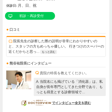
月、日、祝
休診日:
初診・再診受付
口コミ
院長先生の診察した際の説明が非常にわかりやすいの
と、スタッフの方もめっちゃ優しい。 行きつけのスーパーの
近くだからと思っ...
もっと読む
熊谷祐
院長
にインタビュー
貴院の特長を教えてください。
当院名にも掲げている「消化器」は、私
自身が長年専門としてきた分野であり、も
っとも得意とする診療領域で…
DOCTORVIEW
でインタビュー全文を読む