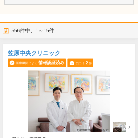
556
件中、
1～15件
笠原中央クリニック
情報認証済み
2
医療機関による
口コミ
件