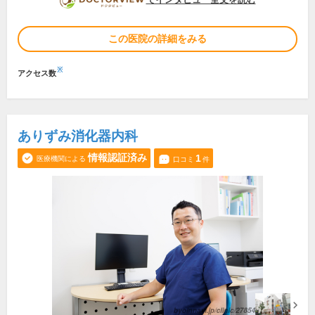
この医院の詳細をみる
※
アクセス数
ありずみ消化器内科
情報認証済み
1
医療機関による
口コミ
件