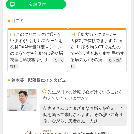
初診受付
口コミ
このクリニックに通って
千葉大のドクターが+二
いますが+新しいマシーンを
人体制で信頼できます CTが
発見DXA!骨量測定マシーン
あり+頭や胸をCTで見たの
のようです+今までは癌や脳
で+安心感もあります 手術す
梗塞心筋梗塞ばかり...
る病気も+その病...
もっと
もっと読
読む
む
鈴木英一郎
院長
にインタビュー
先生が日々の診療で心がけていることを
教えていただけますか?
患者さんはさまざまなお悩みを抱え、当
院を頼って来院されます。その思いに寄り
添いながら、患者さん一人ひ…
DOCTORVIEW
でインタビュー全文を読む