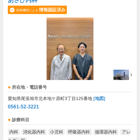
あさひ内科
情報認証済み
医療機関による
所在地・電話番号
愛知県尾張旭市北本地ケ原町3丁目125番地
[地図]
0561-52-3221
診療科目
内科
消化器内科
小児科
呼吸器内科
循環器内科
アレ