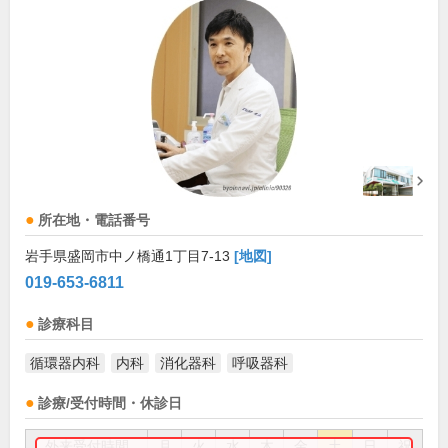
所在地・電話番号
岩手県盛岡市中ノ橋通1丁目7-13
[地図]
019-653-6811
診療科目
循環器内科
内科
消化器科
呼吸器科
診療/受付時間・休診日
外来受付時間
月
火
水
木
金
土
日
祝