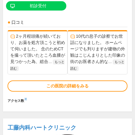
初診受付
口コミ
2ヶ月程頭痛が続いてお
10代の息子の診察でお世
り、お薬を処方頂こうと初め
話になりました。 ホームペ
て伺いました。 念のためCT
ージでも判りますが建物の外
を撮って頂いたところ血腫が
観はこじんまりとした印象の
見つかった為、総合...
街のお医者さん的な...
もっと
もっと
読む
読む
この医院の詳細をみる
※
アクセス数
工藤内科ハートクリニック