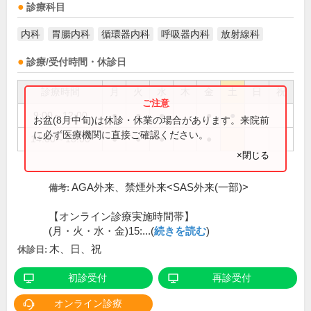
診療科目
内科
胃腸内科
循環器内科
呼吸器内科
放射線科
診療/受付時間・休診日
診療時間
月
火
水
木
金
土
日
祝
9:00～12:00
●
●
●
●
●
お盆(8月中旬)は休診・休業の場合があります。来院前
に必ず医療機関に直接ご確認ください。
14:00～18:00
●
●
●
●
×閉じる
AGA外来、禁煙外来<SAS外来(一部)>
備考:
【オンライン診療実施時間帯】
(月・火・水・金)15:...(
続きを読む
)
木、日、祝
休診日:
初診受付
再診受付
オンライン診療