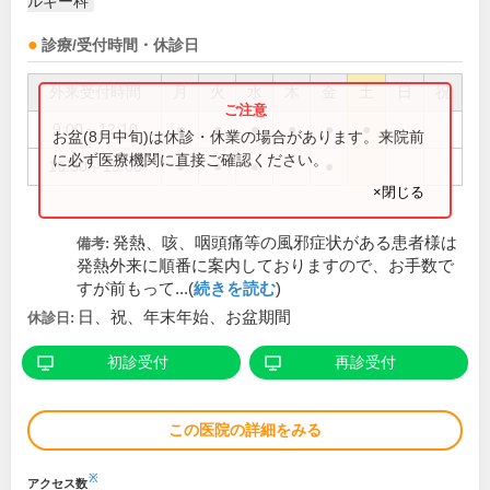
ルギー科
診療/受付時間・休診日
外来受付時間
月
火
水
木
金
土
日
祝
9:00～12:10
●
●
●
●
●
●
お盆(8月中旬)は休診・休業の場合があります。来院前
に必ず医療機関に直接ご確認ください。
16:30～19:00
●
●
●
●
×閉じる
発熱、咳、咽頭痛等の風邪症状がある患者様は
備考:
発熱外来に順番に案内しておりますので、お手数で
すが前もって...(
続きを読む
)
日、祝、年末年始、お盆期間
休診日:
初診受付
再診受付
この医院の詳細をみる
※
アクセス数