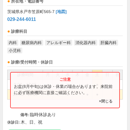
所在地・電話番号
茨城県水戸市笠原町565-7
[地図]
029-244-6011
診療科目
内科
糖尿病内科
アレルギー科
消化器内科
肝臓内科
小児科
診療/受付時間・休診日
診療時間
月
火
水
木
金
土
日
祝
9:00～12:15
●
●
●
●
●
お盆(8月中旬)は休診・休業の場合があります。来院前
に必ず医療機関に直接ご確認ください。
15:00～18:00
●
●
●
●
●
×閉じる
臨時休診あり
備考:
木、日、祝
休診日: