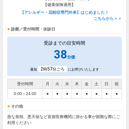
【健康保険適用】
【アレルギー・花粉症専門外来】はじめました！
こちらから＞＞
診療／受付時間・休診日
受診までの目安時間
38
分後
2
57
時
分ごろ
最短
にお呼びいたします
受付時間
月
火
水
木
金
土
日
祝
0:00～24:00
●
●
●
●
●
●
●
●
その他
急な発熱、悪天候など直接医療機関に掛かる事が困難な際にご
利用ください