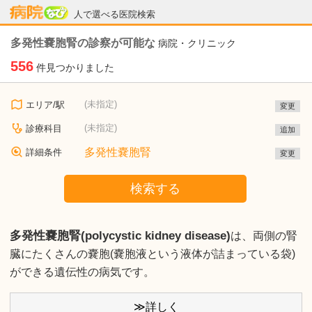
病院なび
人で選べる医院検索
多発性嚢胞腎の診察が可能な
病院・クリニック
556
件見つかりました
(未指定)
エリア/駅
変更
(未指定)
診療科目
追加
多発性嚢胞腎
詳細条件
変更
検索する
多発性嚢胞腎(polycystic kidney disease)
は、両側の腎
臓にたくさんの嚢胞(嚢胞液という液体が詰まっている袋)
ができる遺伝性の病気です。
≫詳しく