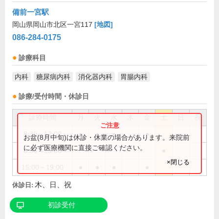
備前一宮駅
岡山県岡山市北区一宮117
[地図]
086-284-0175
診療科目
内科
糖尿病内科
消化器内科
胃腸内科
診療/受付時間・休診日
診療時間
月
火
水
木
金
土
日
祝
8:30～12:00
●
●
●
●
お盆(8月中旬)は休診・休業の場合があります。来院前
に必ず医療機関に直接ご確認ください。
8:30～13:00
●
×閉じる
15:00～19:00
●
●
●
●
木、日、祝
休診日:
初診受付