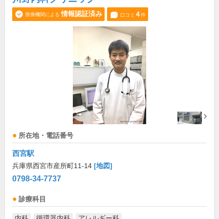
情報認証済み
4
医療機関による
口コミ
件
所在地・電話番号
西宮駅
兵庫県西宮市産所町11-14
[地図]
0798-34-7737
診療科目
内科
循環器内科
アレルギー科