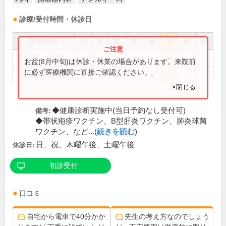
診療/受付時間・休診日
診療時間
月
火
水
木
金
土
日
祝
9:00～12:30
●
●
●
●
●
●
お盆(8月中旬)は休診・休業の場合があります。来院前
に必ず医療機関に直接ご確認ください。
16:30～19:00
●
●
●
●
×閉じる
◆健康診断実施中(当日予約なし受付可)
備考:
◆帯状疱疹ワクチン、B型肝炎ワクチン、肺炎球菌
ワクチン、など...(
続きを読む
)
日、祝、木曜午後、土曜午後
休診日:
初診受付
口コミ
自宅から電車で40分かか
先生の考え方なのでしょう