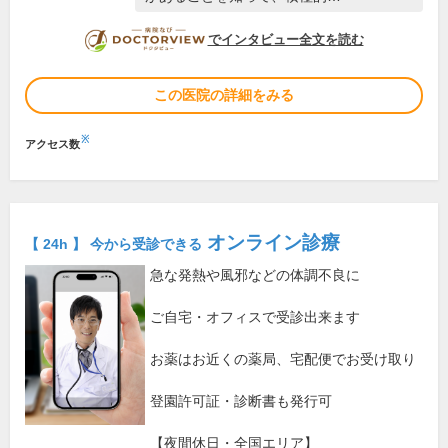
DOCTORVIEW
でインタビュー全文を読む
この医院の詳細をみる
※
アクセス数
オンライン診療
【 24h 】 今から受診できる
急な発熱や風邪などの体調不良に
ご自宅・オフィスで受診出来ます
お薬はお近くの薬局、宅配便でお受け取り
登園許可証・診断書も発行可
【夜間休日・全国エリア】