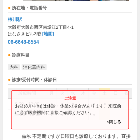
所在地・電話番号
桜川駅
大阪府大阪市西区南堀江2丁目4-1
はなさきビル3階
[地図]
06-6648-8554
診療科目
内科
消化器内科
診療/受付時間・休診日
診療時間
月
火
水
木
金
土
日
祝
9:00～12:00
●
●
●
●
●
お盆(8月中旬)は休診・休業の場合があります。来院前
に必ず医療機関に直接ご確認ください。
16:00～18:00
●
●
●
●
×閉じる
不定期ですが日曜日も診療しております。直接
備考: