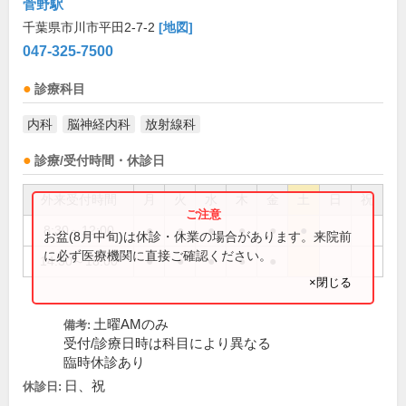
菅野駅
千葉県市川市平田2-7-2
[地図]
047-325-7500
診療科目
内科
脳神経内科
放射線科
診療/受付時間・休診日
外来受付時間
月
火
水
木
金
土
日
祝
8:30～12:00
●
●
●
●
●
●
お盆(8月中旬)は休診・休業の場合があります。来院前
に必ず医療機関に直接ご確認ください。
14:30～18:00
●
●
●
●
●
×閉じる
土曜AMのみ
備考:
受付/診療日時は科目により異なる
臨時休診あり
日、祝
休診日: