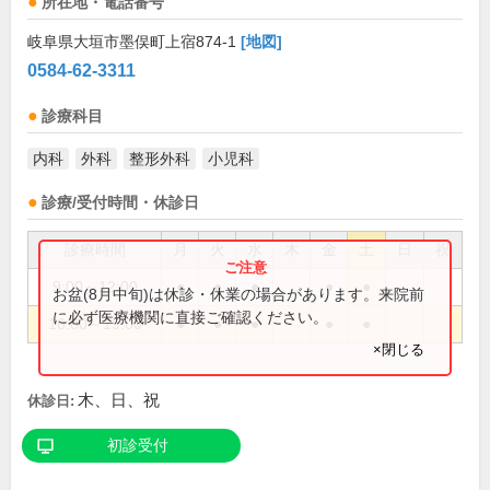
所在地・電話番号
岐阜県大垣市墨俣町上宿874-1
[地図]
0584-62-3311
診療科目
内科
外科
整形外科
小児科
診療/受付時間・休診日
診療時間
月
火
水
木
金
土
日
祝
9:00～12:00
●
●
●
●
●
お盆(8月中旬)は休診・休業の場合があります。来院前
に必ず医療機関に直接ご確認ください。
16:00～19:00
●
●
●
●
●
×閉じる
木、日、祝
休診日:
初診受付