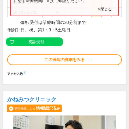
に必ず医療機関に直接ご確認ください。
13:30～17:00
●
●
×閉じる
18:00～20:00
●
受付は診療時間の30分前まで
備考:
日、祝、第1・3・5土曜日
休診日:
初診受付
この医院の詳細をみる
※
アクセス数
かねみつクリニック
情報認証済み
医療機関による