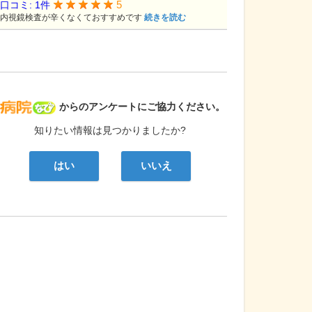
5
口コミ: 1件
内視鏡検査が辛くなくておすすめです
続きを読む
病院なび
からのアンケートにご協力ください。
知りたい情報は見つかりましたか?
はい
いいえ