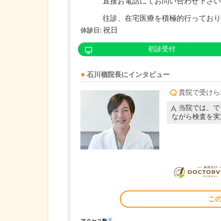
直接お電話にてお問い合わせ下さい
往診、在宅医療を積極的行っており..
祝日
休診日:
初診受付
石川嶺
院長
にインタビュー
貴院で受けら
当院では、で
ながら検査を実
こ
※
アクセス数