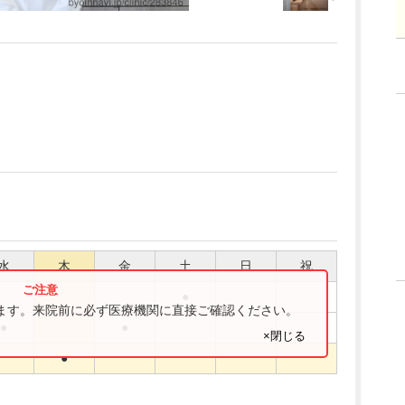
水
木
金
土
日
祝
●
ります。来院前に必ず医療機関に直接ご確認ください。
●
●
×閉じる
●