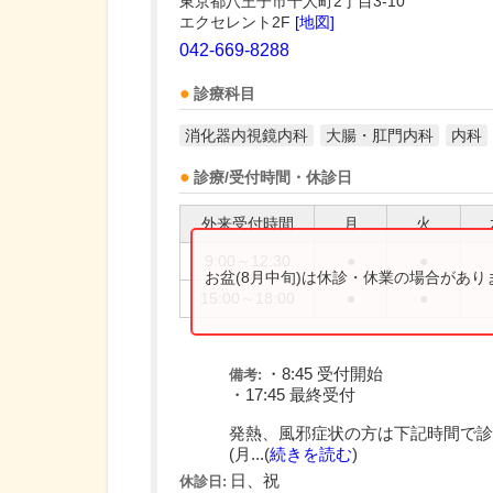
東京都八王子市千人町2丁目3-10
エクセレント2F
[地図]
042-669-8288
診療科目
消化器内視鏡内科
大腸・肛門内科
内科
診療/受付時間・休診日
外来受付時間
月
火
9:00～12:30
●
●
お盆(8月中旬)は休診・休業の場合があ
15:00～18:00
●
●
・8:45 受付開始
備考:
・17:45 最終受付
発熱、風邪症状の方は下記時間で診
(月...(
続きを読む
)
日、祝
休診日: