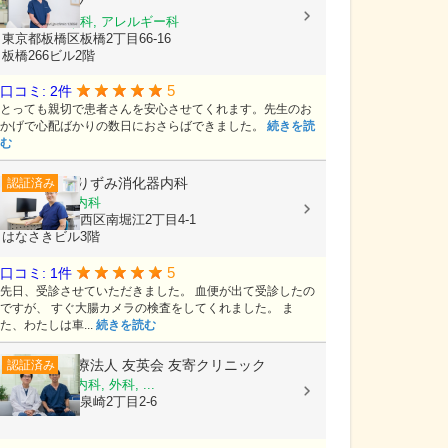
科クリニック
耳鼻いんこう科, アレルギー科
東京都板橋区板橋2丁目66-16
板橋266ビル2階
5
口コミ: 2件
とっても親切で患者さんを安心させてくれます。先生のお
かげで心配ばかりの数日におさらばできました。
続きを読
む
ありずみ消化器内科
認証済み
内科, 消化器内科
大阪府大阪市西区南堀江2丁目4-1
はなさきビル3階
5
口コミ: 1件
先日、受診させていただきました。 血便が出て受診したの
ですが、 すぐ大腸カメラの検査をしてくれました。 ま
た、わたしは車...
続きを読む
医療法人 友英会
友寄クリニック
認証済み
内科, 消化器内科, 外科, ...
沖縄県那覇市泉崎2丁目2-6