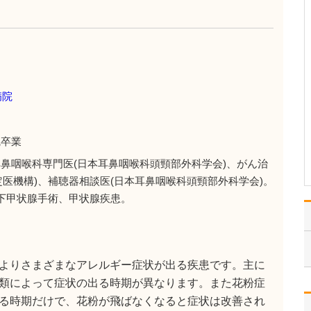
っしゃいますか?
予防医療と心血管疾患の
患者さんのケアに注力し
たいと考えています。循
環器疾患の多くは、高血
圧、糖尿病、脂質異常症
などの生活習慣病が原因
病院
で動脈硬化が進み、心筋
梗塞や心不全を引き起こ
します。診療では、生活
院卒業
習…
>>記事全文を読む
耳鼻咽喉科専門医(日本耳鼻咽喉科頭頸部外科学会)、がん治
定医機構)、補聴器相談医(日本耳鼻咽喉科頭頸部外科学会)。
下甲状腺手術、甲状腺疾患。
よりさまざまなアレルギー症状が出る疾患です。主に
類によって症状の出る時期が異なります。また花粉症
る時期だけで、花粉が飛ばなくなると症状は改善され