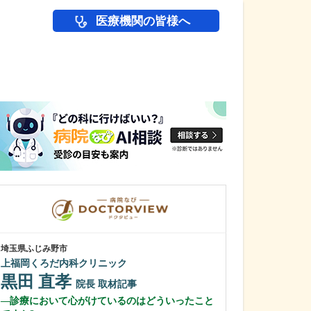
医療機関の皆様へ
医師(ドクター)の
埼玉県ふじみ野市
広島県広島市西区
上福岡くろだ内科クリニック
戸田整形外科リ
黒田 直孝
戸田 直樹
院長
取材記事
診療において心がけているのはどういったこと
具体的にどのよ