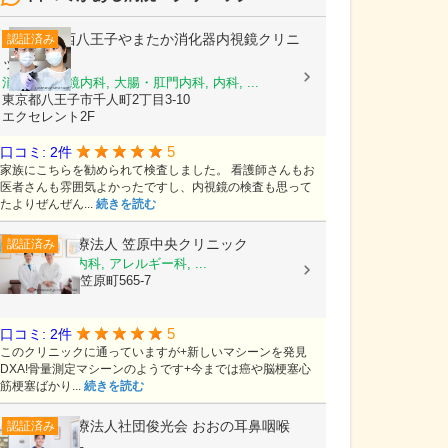
西八王子やまたか消化器内視鏡クリニ
認証済み
ック
消化器内視鏡内科, 大腸・肛門内科, 内科, ...
東京都八王子市千人町2丁目3-10
エクセレント2F
5
口コミ: 2件
家族にこちらを勧められて検査しました。 看護師さんもお
医者さんも雰囲気よかったですし、内視鏡の検査も思って
たよりぜんぜん...
続きを読む
医療法人
笠原中央クリニック
認証済み
内科, 糖尿病内科, アレルギー科, ...
茨城県水戸市笠原町565-7
5
口コミ: 2件
このクリニックに通っていますが+新しいマシーンを発見
DXA!骨量測定マシーンのようです+今までは癌や脳梗塞心
筋梗塞ばかり...
続きを読む
医療法人社団俊光会
おおの耳鼻咽喉
認証済み