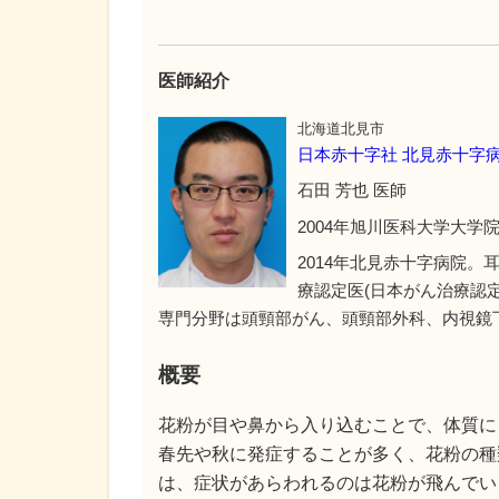
医師紹介
北海道北見市
日本赤十字社 北見赤十字
石田 芳也 医師
2004年旭川医科大学大学
2014年北見赤十字病院。
療認定医(日本がん治療認
専門分野は頭頸部がん、頭頸部外科、内視鏡
概要
花粉が目や鼻から入り込むことで、体質に
春先や秋に発症することが多く、花粉の種
は、症状があらわれるのは花粉が飛んでい