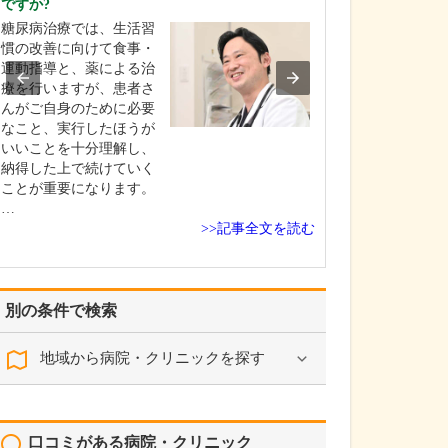
ですか?
院の特長を教え
糖尿病治療では、生活習
私の専門である
慣の改善に向けて食事・
スポーツ疾患、
運動指導と、薬による治
テーションを中
療を行いますが、患者さ
折・捻挫・腰痛
んがご自身のために必要
患・骨粗しょう
なこと、実行したほうが
整形外科全般を
いいことを十分理解し、
療しています。
納得した上で続けていく
節置換術に関し
ことが重要になります。
連病院で私自身
…
担…
>>記事全文を読む
別の条件で検索
地域から病院・クリニックを探す
口コミがある病院・クリニック