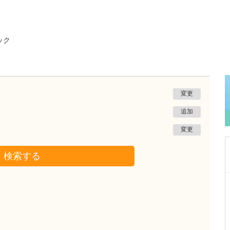
ック
変更
追加
変更
検索する
東京都武蔵野市
三鷹通り中町クリニック
吉﨑 智也
院長
取材記事
診療に際して、どのような点に力を入れていら