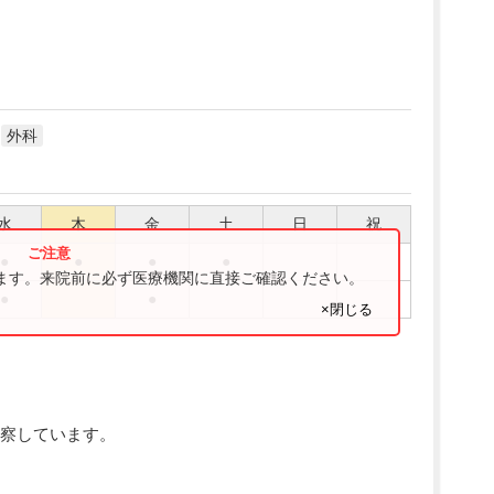
外科
水
木
金
土
日
祝
●
●
●
●
ります。来院前に必ず医療機関に直接ご確認ください。
●
●
×閉じる
察しています。