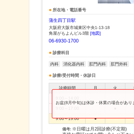
所在地・電話番号
蒲生四丁目駅
大阪府大阪市城東区中央1-13-18
角屋がもよんビル3階
[地図]
06-6930-1700
診療科目
内科
消化器内科
肛門内科
肛門外科
診療/受付時間・休診日
診療時間
月
火
9:00～14:00
お盆(8月中旬)は休診・休業の場合があ
9:00～17:00
●
9:00～19:00
●
※日曜は月2回診療(不定期)
備考: