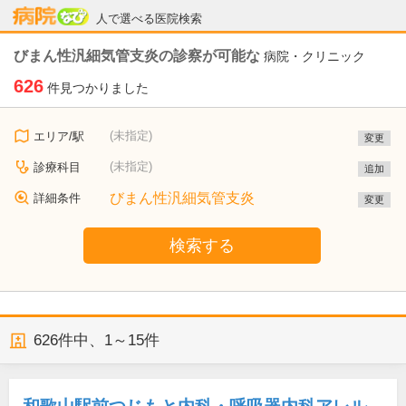
病院なび
人で選べる医院検索
びまん性汎細気管支炎の診察が可能な
病院・クリニック
626
件見つかりました
(未指定)
エリア/駅
変更
(未指定)
診療科目
追加
びまん性汎細気管支炎
詳細条件
変更
検索する
626
件中、
1～15件