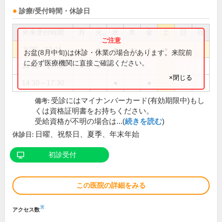
診療/受付時間・休診日
外来受付時間
月
火
水
木
金
土
日
祝
9:00～12:15
●
●
●
●
●
●
お盆(8月中旬)は休診・休業の場合があります。来院前
に必ず医療機関に直接ご確認ください。
14:00～17:30
●
●
×閉じる
14:30～17:30
●
●
受診にはマイナンバーカード(有効期限中)もし
備考:
くは資格証明書をお持ちください。
受給資格が不明の場合は...(
続きを読む
)
日曜、祝祭日、夏季、年末年始
休診日:
初診受付
この医院の詳細をみる
※
アクセス数