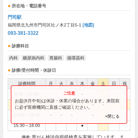
所在地・電話番号
門司駅
福岡県北九州市門司区社ノ木2丁目5-1
[地図]
093-381-3322
診療科目
内科
糖尿病内科
胃腸科
循環器科
診療/受付時間・休診日
診療時間
月
火
水
木
金
土
日
祝
8:30～11:00
●
お盆(8月中旬)は休診・休業の場合があります。来院前
8:30～12:00
●
●
●
●
●
に必ず医療機関に直接ご確認ください。
14:00～18:00
●
●
●
●
×閉じる
15:30～18:00
●
胃がん検診内視鏡検査を実施しています。ま
備考: