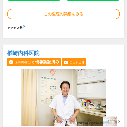
この医院の詳細をみる
※
アクセス数
楢崎内科医院
情報認証済み
1
医療機関による
口コミ
件