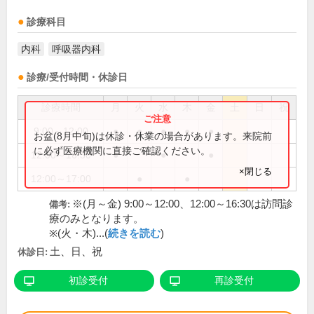
診療科目
内科
呼吸器内科
診療/受付時間・休診日
診療時間
月
火
水
木
金
土
日
祝
9:00～12:00
●
●
●
●
●
お盆(8月中旬)は休診・休業の場合があります。来院前
に必ず医療機関に直接ご確認ください。
12:00～16:30
●
●
●
×閉じる
12:00～17:00
●
●
※(月～金) 9:00～12:00、12:00～16:30は訪問診
備考:
療のみとなります。
※(火・木)...(
続きを読む
)
土、日、祝
休診日:
初診受付
再診受付