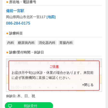
所在地・電話番号
備前一宮駅
岡山県岡山市北区一宮117
[地図]
086-284-0175
診療科目
内科
糖尿病内科
消化器内科
胃腸内科
診療/受付時間・休診日
診療時間
月
火
水
木
金
土
日
祝
8:30～12:00
●
●
●
●
お盆(8月中旬)は休診・休業の場合があります。来院前
に必ず医療機関に直接ご確認ください。
8:30～13:00
●
×閉じる
15:00～19:00
●
●
●
●
木、日、祝
休診日:
初診受付