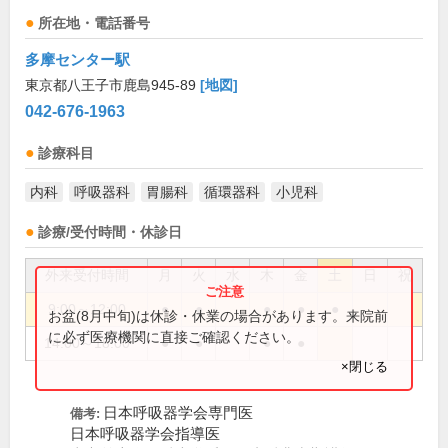
所在地・電話番号
多摩センター駅
東京都八王子市鹿島945-89
[地図]
042-676-1963
診療科目
内科
呼吸器科
胃腸科
循環器科
小児科
診療/受付時間・休診日
外来受付時間
月
火
水
木
金
土
日
祝
9:00～12:00
●
●
●
●
●
お盆(8月中旬)は休診・休業の場合があります。来院前
に必ず医療機関に直接ご確認ください。
14:00～18:00
●
●
●
●
×閉じる
日本呼吸器学会専門医
備考:
日本呼吸器学会指導医