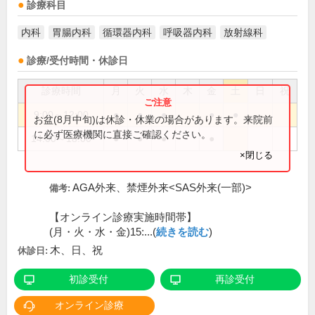
診療科目
内科
胃腸内科
循環器内科
呼吸器内科
放射線科
診療/受付時間・休診日
診療時間
月
火
水
木
金
土
日
祝
9:00～12:00
●
●
●
●
●
お盆(8月中旬)は休診・休業の場合があります。来院前
に必ず医療機関に直接ご確認ください。
14:00～18:00
●
●
●
●
×閉じる
AGA外来、禁煙外来<SAS外来(一部)>
備考:
【オンライン診療実施時間帯】
(月・火・水・金)15:...(
続きを読む
)
木、日、祝
休診日:
初診受付
再診受付
オンライン診療