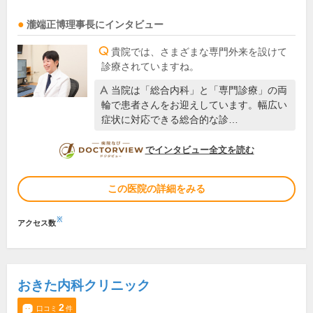
瀧端正博
理事長
にインタビュー
貴院では、さまざまな専門外来を設けて
診療されていますね。
当院は「総合内科」と「専門診療」の両
輪で患者さんをお迎えしています。幅広い
症状に対応できる総合的な診…
DOCTORVIEW
でインタビュー全文を読む
この医院の詳細をみる
※
アクセス数
おきた内科クリニック
2
口コミ
件