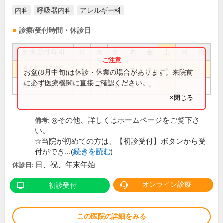
内科
呼吸器内科
アレルギー科
診療/受付時間・休診日
外来受付時間
月
火
水
木
金
土
日
祝
9:00～13:00
●
●
●
●
●
●
お盆(8月中旬)は休診・休業の場合があります。来院前
に必ず医療機関に直接ご確認ください。
15:00～18:00
●
●
●
●
●
×閉じる
◎その他、詳しくはホームページをご覧下さ
備考:
い。
☆当院が初めての方は、【初診受付】ボタンから受
付ができ...(
続きを読む
)
日、祝、年末年始
休診日:
オンライン診療
初診受付
この医院の詳細をみる