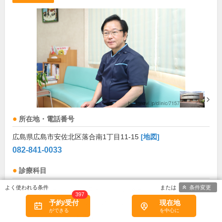
所在地・電話番号
広島県広島市安佐北区落合南1丁目11-15
[地図]
082-841-0033
診療科目
条件変更
内科
消化器内科
循環器内科
呼吸器内科
糖尿病内科
397
予約/受付
現在地
リウマチ科
内視鏡内科
老年内科
漢方内科
リハビリテ
ーション科
...
もっと見る