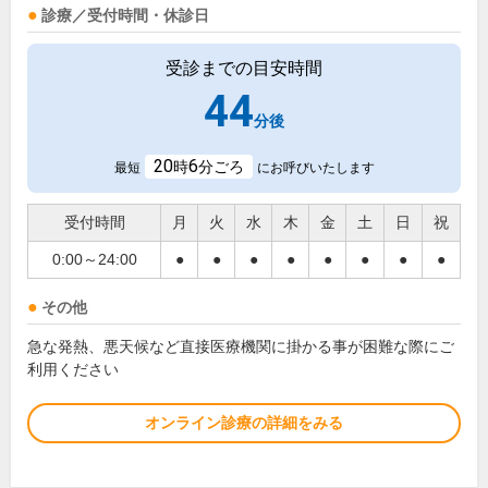
診療／受付時間・休診日
受診までの目安時間
44
分後
20
6
時
分ごろ
最短
にお呼びいたします
受付時間
月
火
水
木
金
土
日
祝
0:00～24:00
●
●
●
●
●
●
●
●
その他
急な発熱、悪天候など直接医療機関に掛かる事が困難な際にご
利用ください
オンライン診療の詳細をみる