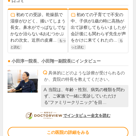
口コミ
初めての受診。乾燥肌で
初めての子育てで不安の
湿疹がひどく、掻いてしまう
中、子供が1歳の時に高熱が
長女。鼻水がでっぱなしでな
出て診察してもらいましたが
かなか治らない&おむつかぶ
会計後にも関わらず先生が声
れの次女。近所の皮膚...
をかけに来てくれたの...
もっ
も
と読む
っと読む
小田淳一
院長
、
小田翔一
副院長
にインタビュー
具体的にどのような診療が受けられるの
か、貴院の特長を教えてください。
当院は、年齢・性別、病気の種類を問わ
ず、ご家族で一緒に受診していただけ
る“ファミリークリニック”を目…
DOCTORVIEW
でインタビュー全文を読む
この医院の詳細をみる