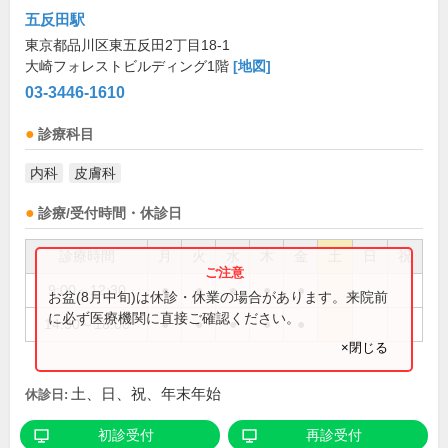
五反田駅
東京都品川区東五反田2丁目18-1
大崎フォレストビルディング1階
[地図]
03-3446-1610
診療科目
内科
皮膚科
診療/受付時間・休診日
診療時間
月
火
水
木
金
土
日
祝
9:00～12:30
●
●
●
●
●
お盆(8月中旬)は休診・休業の場合があります。来院前
に必ず医療機関に直接ご確認ください。
14:30～18:00
●
●
●
●
●
×閉じる
土、日、祝、年末年始
休診日:
初診受付
再診受付