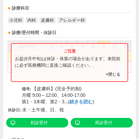
診療科目
小児科
内科
皮膚科
アレルギー科
診療/受付時間・休診日
診療時間
月
火
水
木
金
土
日
祝
9:00～12:00
●
●
●
●
●
●
お盆(8月中旬)は休診・休業の場合があります。来院前
に必ず医療機関に直接ご確認ください。
14:00～18:00
●
●
●
●
×閉じる
【皮膚科】(完全予約制)
備考:
月曜 9:00～12:00、14:00-17:00
第1・3木曜、第2・3...(
続きを読む
)
水・土午後、日、祝
休診日:
初診受付
再診受付