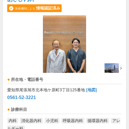
情報認証済み
医療機関による
所在地・電話番号
愛知県尾張旭市北本地ケ原町3丁目125番地
[地図]
0561-52-3221
診療科目
内科
消化器内科
小児科
呼吸器内科
循環器内科
アレ
ルギー科