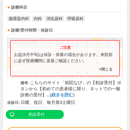
診療科目
循環器内科
内科
消化器科
呼吸器科
診療/受付時間・休診日
外来受付時間
月
火
水
木
金
土
日
祝
8:55～11:30
●
●
●
●
お盆(8月中旬)は休診・休業の場合があります。来院前
に必ず医療機関に直接ご確認ください。
8:55～12:30
●
●
×閉じる
14:15～17:30
●
●
●
●
こちらのサイト「病院なび」の【初診受付】ボ
備考:
タンから【初めての患者様に限り、ネットでの一般
診療の受付】...(
続きを読む
)
日曜、祝日、毎月第3土曜日
休診日:
初診受付