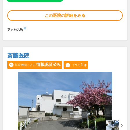
この医院の詳細をみる
※
アクセス数
斎藤医院
情報認証済み
1
医療機関による
口コミ
件