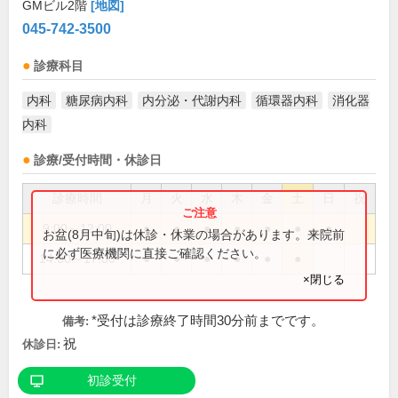
GMビル2階
[地図]
045-742-3500
診療科目
内科
糖尿病内科
内分泌・代謝内科
循環器内科
消化器
内科
診療/受付時間・休診日
診療時間
月
火
水
木
金
土
日
祝
9:00～12:00
●
●
●
●
●
●
●
お盆(8月中旬)は休診・休業の場合があります。来院前
に必ず医療機関に直接ご確認ください。
14:00～17:00
●
●
●
●
●
●
×閉じる
*受付は診療終了時間30分前までです。
備考:
祝
休診日:
初診受付