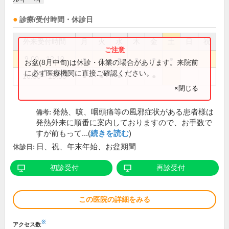
診療/受付時間・休診日
外来受付時間
月
火
水
木
金
土
日
祝
9:00～12:10
●
●
●
●
●
●
お盆(8月中旬)は休診・休業の場合があります。来院前
に必ず医療機関に直接ご確認ください。
16:30～19:00
●
●
●
●
×閉じる
発熱、咳、咽頭痛等の風邪症状がある患者様は
備考:
発熱外来に順番に案内しておりますので、お手数で
すが前もって...(
続きを読む
)
日、祝、年末年始、お盆期間
休診日:
初診受付
再診受付
この医院の詳細をみる
※
アクセス数