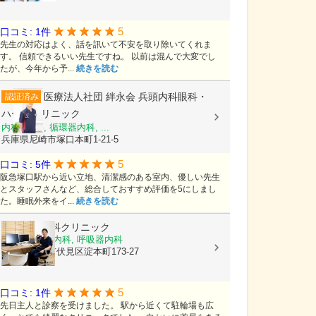
5
口コミ: 1件
先生の対応はよく、話を訊いて不安を取り除いてくれま
す。 信頼できるいい先生ですね。 以前は混んで大変でし
たが、今年から予...
続きを読む
医療法人社団 絆永会
兵頭内科眼科・
認証済み
ハートクリニック
内科, 眼科, 循環器内科, ...
兵庫県尼崎市塚口本町1-21-5
5
口コミ: 5件
阪急塚口駅から近い立地、清潔感のある室内、優しい先生
とスタッフさんなど、総合しておすすめ評価を5にしまし
た。睡眠外来をイ...
続きを読む
おおつか内科クリニック
内科, 循環器内科, 呼吸器内科
京都府京都市伏見区淀本町173-27
5
口コミ: 1件
先日主人と診察を受けました。 駅から近くて駐輪場も広