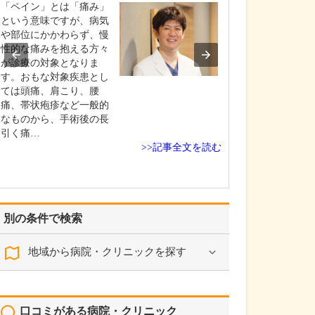
「ペイン」とは「痛み」
高校生の頃に医
という意味ですが、病気
し、信州大学医
や部位にかかわらず、慢
学しました。卒
性的な痛みを抱える方々
修を経て、同大
が診療の対象となりま
咽喉科に入局。
す。おもな対象疾患とし
頭頸部外科を専
ては頭痛、肩こり、腰
長野赤十字病院
痛、帯状疱疹など一般的
学病院、長野厚
なものから、手術後の長
総合病院など県
引く痛…
な医…
>>記事全文を読む
別の条件で検索
地域から病院・クリニックを探す
口コミがある病院・クリニック