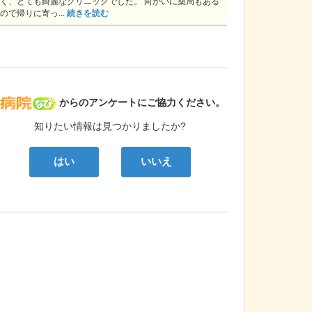
く、とても綺麗なクリニックでした。 向かいに薬局もある
ので帰りに寄っ...
続きを読む
病院なび
からのアンケートにご協力ください。
知りたい情報は見つかりましたか?
はい
いいえ