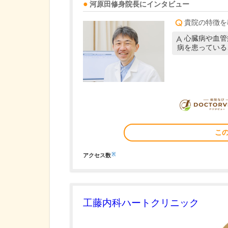
河原田修身
院長
にインタビュー
貴院の特徴を
心臓病や血管
病を患っている
こ
※
アクセス数
工藤内科ハートクリニック