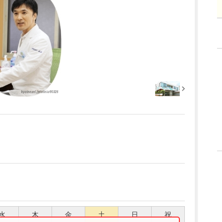
水
木
金
土
日
祝