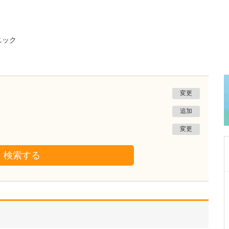
ニック
変更
追加
変更
検索する
東京都中野区
中野富士見町耳鼻咽喉科
冨岡 亮太
院長
取材記事
特に先生が力を入れている診療について教えて