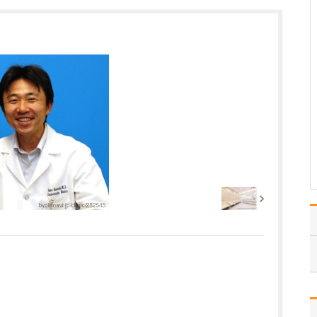
ください。
これまで耳を専門に研鑽
を積んできたこともあ
り、難聴や突発性難聴、
中耳炎をはじめ、耳鳴り
やめまいなどの診断・治
療には特に力を入れてい
ます。難聴は原因によっ
て治療法が異なるため、
まずは詳しい検査で「ど
こに…
>>記事全文を読む