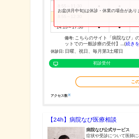
8:55～11:30
●
●
お盆(8月中旬)は休診・休業の場合があ
8:55～12:30
14:15～17:30
●
●
こちらのサイト「病院なび」
備考:
ットでの一般診療の受付】...(
続き
日曜、祝日、毎月第3土曜日
休診日:
初診受付
こ
※
アクセス数
【24h】
病院なび医療相談
病院なび公式サービス
症状や受診について医師に