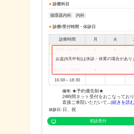
診療科目
循環器内科
内科
診療/受付時間・休診日
診療時間
月
火
9:00～12:00
●
●
お盆(8月中旬)は休診・休業の場合があ
14:00～16:00
●
16:00～18:00
●
16:00～18:30
★予約優先制★
備考:
24時間ネット受付をおこなってお
直接ご来院いただいて...(
続きを読
日、祝
休診日:
初診受付