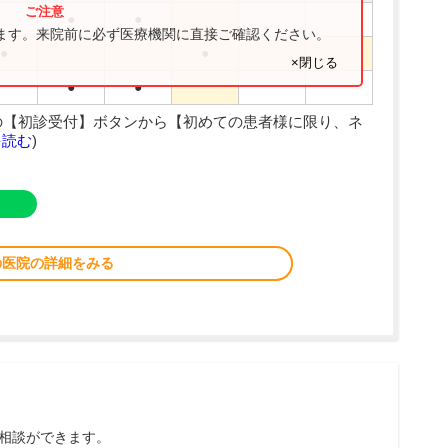
●
●
ります。来院前に必ず医療機関に直接ご確認ください。
●
●
×閉じる
●
●
の【初診受付】ボタンから【初めての患者様に限り、ネ
を読む
)
の医院の詳細をみる
相談ができます。