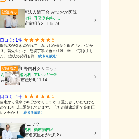
医療法人清正会
みつおか医院
認証済み
内科, 循環器内科, 呼吸器内科, ...
大阪府藤井寺市道明寺2丁目5-29
5
口コミ: 1件
医院名が引き継がれて、みつおか医院と改名されたばか
り。若先生には、懇切丁寧で色々相談に乗って頂きまし
た。 症状の説明も詳...
続きを読む
川野内科クリニック
認証済み
内科, 循環器内科, アレルギー科
兵庫県西宮市産所町11-14
5
口コミ: 4件
自宅から電車で40分かかりますが,丁重に診ていただける
ので10年以上通院しています。 会社の健康診断で高血圧
症と分かり,...
続きを読む
おおくまクリニック
内科, 循環器内科, 糖尿病内科
愛知県名古屋市名東区石が根町87