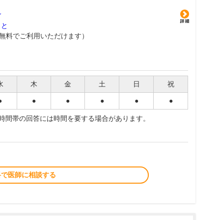
グ
こと
無料でご利用いただけます）
水
木
金
土
日
祝
●
●
●
●
●
●
夜時間帯の回答には時間を要する場合があります。
料で医師に相談する