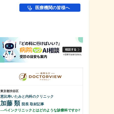
医療機関の皆様へ
医師(ドクター)の
東京都渋谷区
長野県松本市
恵比寿いたみと内科のクリニック
横田耳鼻咽喉科
加藤 類
横田 耕二
院長
取材記事
ペインクリニックとはどのような診療科ですか?
横田先生のご経