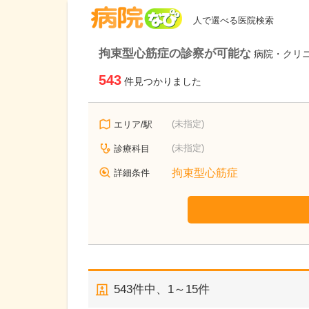
病院なび
人で選べる医院検索
拘束型心筋症の診察が可能な
病院・クリ
543
件見つかりました
(未指定)
エリア/駅
(未指定)
診療科目
拘束型心筋症
詳細条件
543
件中、
1～15件