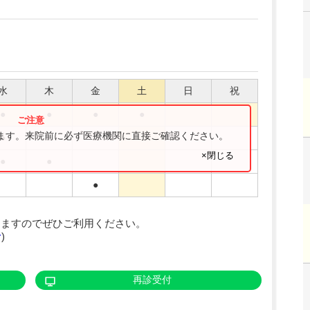
水
木
金
土
日
祝
●
●
●
●
ります。来院前に必ず医療機関に直接ご確認ください。
●
●
●
×閉じる
●
●
●
りますのでぜひご利用ください。
む
)
再診受付