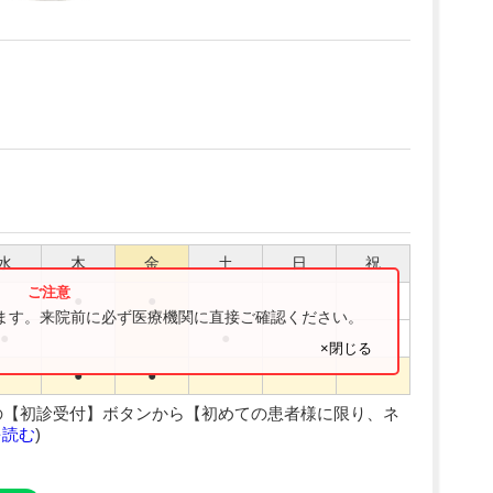
水
木
金
土
日
祝
●
●
ります。来院前に必ず医療機関に直接ご確認ください。
●
●
×閉じる
●
●
の【初診受付】ボタンから【初めての患者様に限り、ネ
を読む
)