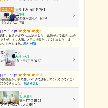
ありずみ消化器内科
認証済み
内科, 消化器内科
大阪府大阪市西区南堀江2丁目4-1
はなさきビル3階
5
口コミ: 1件
先日、受診させていただきました。 血便が出て受診したの
ですが、 すぐ大腸カメラの検査をしてくれました。 ま
た、わたしは車...
続きを読む
葛クリニック
泌尿器科, 内科, 外科, ...
岩手県盛岡市上田4丁目20-59
4
口コミ: 1件
院長先生が丁寧で優しい口調で説明してくれるのですごく
安心できました。
続きを読む
吉沢クリニック
内科, 整形外科, 皮膚科
東京都多摩市落合6丁目15-25
メディカルハウス多摩1F