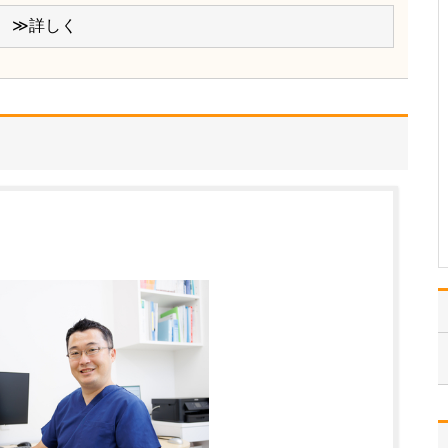
ください。
≫詳しく
これまで耳を専門に研鑽
を積んできたこともあ
り、難聴や突発性難聴、
中耳炎をはじめ、耳鳴り
やめまいなどの診断・治
療には特に力を入れてい
ます。難聴は原因によっ
て治療法が異なるため、
まずは詳しい検査で「ど
こに…
>>記事全文を読む