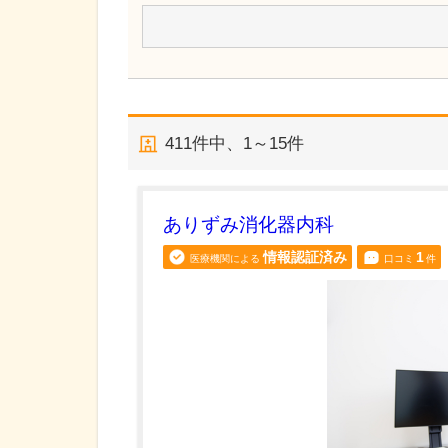
411
件中、
1～15件
ありずみ消化器内科
情報認証済み
1
医療機関による
口コミ
件