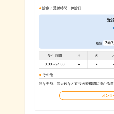
診療／受付時間・休診日
受
2
7
時
最短
受付時間
月
火
0:00～24:00
●
●
その他
急な発熱、悪天候など直接医療機関に掛かる事
オンラ