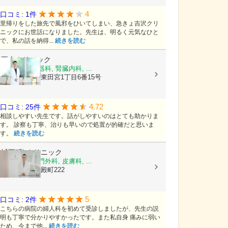
4
口コミ: 1件
里帰りをした旅先で風邪をひいてしまい、急きょ吉沢クリ
ニックにお世話になりました。先生は、明るく元気なひと
で、私の話を納得...
続きを読む
西本クリニック
皮膚科, 泌尿器科, 腎臓内科, ...
大阪府枚方市東田宮1丁目6番15号
4.72
口コミ: 25件
相談しやすい先生です。話がしやすいのはとても助かりま
す。 診察も丁寧、治りも早いので処置が的確だと思いま
す。
続きを読む
城下町Lクリニック
乳腺外科, 肛門外科, 皮膚科, ...
島根県松江市殿町222
5
口コミ: 2件
こちらの病院の婦人科を初めて受診しましたが、先生の説
明も丁寧で分かりやすかったです。また私自身 痛みに弱い
ため、今まで他...
続きを読む