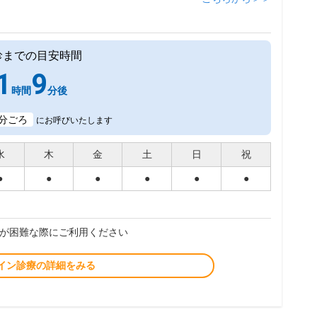
診までの目安時間
1
9
時間
分後
分ごろ
にお呼びいたします
水
木
金
土
日
祝
●
●
●
●
●
●
が困難な際にご利用ください
イン診療の詳細をみる