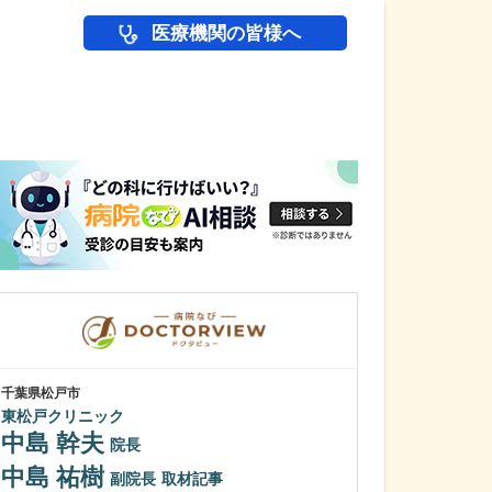
医療機関の皆様へ
医師(ドクター)の
千葉県松戸市
神奈川県相模原市中
東松戸クリニック
吉川整形外科
中島 幹夫
吉川 恭弘
院長
中島 祐樹
貴院の診療方針
副院長
取材記事