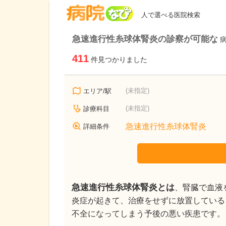
病院なび
人で選べる医院検索
急速進行性糸球体腎炎の診察が可能な
411
件見つかりました
(未指定)
エリア/駅
(未指定)
診療科目
急速進行性糸球体腎炎
詳細条件
急速進行性糸球体腎炎とは
、腎臓で血液
炎症が起きて、治療をせずに放置している
不全になってしまう予後の悪い疾患です。