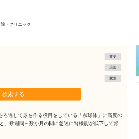
病院・クリニック
変更
追加
変更
検索する
東京都中野区
をろ過して尿を作る役目をしている「糸球体」に高度の
中野富士見町耳鼻咽喉科
と、数週間～数か月の間に急速に腎機能が低下して腎
冨岡 亮太
院長
取材記事
特に先生が力を入れている診療について教えて