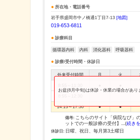
所在地・電話番号
岩手県盛岡市中ノ橋通1丁目7-13
[地図]
019-653-6811
診療科目
循環器内科
内科
消化器科
呼吸器科
診療/受付時間・休診日
外来受付時間
月
火
8:55～11:30
●
●
お盆(8月中旬)は休診・休業の場合があ
8:55～12:30
14:15～17:30
●
●
こちらのサイト「病院なび」
備考:
ットでの一般診療の受付】...(
続き
日曜、祝日、毎月第3土曜日
休診日: