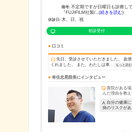
不定期ですが日曜日も診療し
備考:
『FUJIFILM社製/...(
続きを読む
)
木、日、祝
休診日:
初診受付
口コミ
先日、受診させていただきました。 血
くれました。 また、わたしは車...
もっと読む
有住忠晃
院長
にインタビュー
貴院がある場
んだ理由を教え
自分の健康に
病のリスクがあ