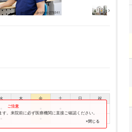
水
木
金
土
日
祝
●
●
●
ります。来院前に必ず医療機関に直接ご確認ください。
●
●
×閉じる