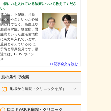
当院では、問診
特に力を入れている診療について教えてくださ
レントゲンなど
い。
な診断を行い、
狭心症、不整脈、弁膜
形外科・リウマ
症、心不全といった心臓
タンダードな治
病だけでなく、高血圧や
ースに、患者さ
脂質異常症、糖尿病、腎
しながら、より
臓病といった生活習慣病
態に導くことを
にも力を入れています。
ています。薬物
重要と考えているのは、
射…
予防と早期発見です。最
近では、GLP-1やイン
ス…
>>記事全文を読む
別の条件で検索
地域から病院・クリニックを探す
口コミがある病院・クリニック