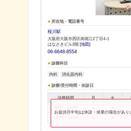
所在地・電話番号
桜川駅
大阪府大阪市西区南堀江2丁目4-1
はなさきビル3階
[地図]
06-6648-8554
診療科目
内科
消化器内科
診療/受付時間・休診日
診療時間
月
火
9:00～12:00
●
●
お盆(8月中旬)は休診・休業の場合があ
16:00～18:00
●
●