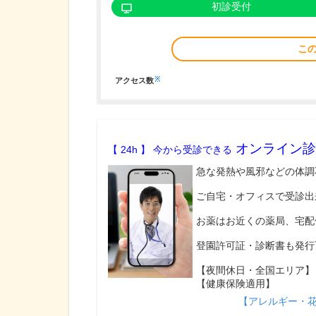
初診受付
こ
※
アクセス数
オンライン診
【 24h 】 今から受診できる
急な発熱や風邪などの体調
ご自宅・オフィスで受診出
お薬はお近くの薬局、宅配
登園許可証・診断書も発行
【夜間休日・全国エリア】
【健康保険適用】
【アレルギー・