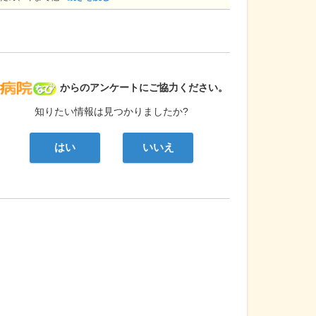
病院なび
からのアンケートにご協力ください。
知りたい情報は見つかりましたか?
はい
いいえ