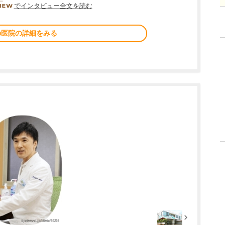
DOCTORVIEW
でインタビュー全文を読む
の医院の詳細をみる