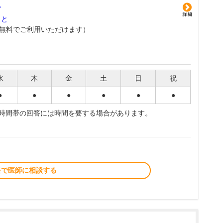
グ
こと
無料でご利用いただけます）
水
木
金
土
日
祝
●
●
●
●
●
●
夜時間帯の回答には時間を要する場合があります。
料で医師に相談する