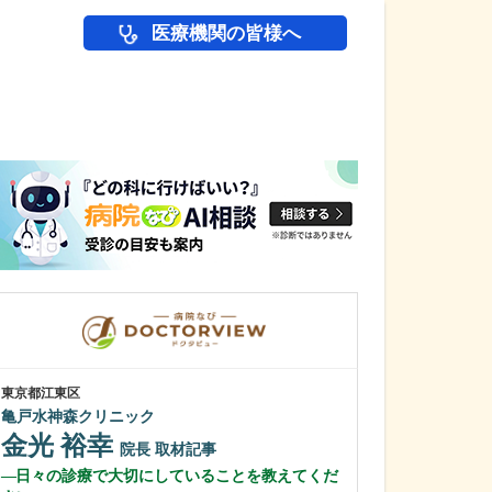
医療機関の皆様へ
医師(ドクター)の
東京都江東区
広島県広島市南区
亀戸水神森クリニック
秋本外科クリニ
金光 裕幸
秋本 修志
院長
取材記事
日々の診療で大切にしていることを教えてくだ
医師を志したき