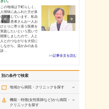
さい。
由をお聞かせく
この地域は下町らしく、
父と祖父が医師
人情味にあふれた方が多
本外科クリニッ
いと感じています。私自
科医である父が19
身も、患者さんお一人お
開業したクリニ
ひとりに寄り添う医療を
す。幼い頃から
実践したいという思いで
が診療を行って
開業しましたので、人と
見て育ち、「病
人とのつながりを大切に
をした患者さん
しながら、温かみのある
れてかっこいい
診…
憧…
>>記事全文を読む
別の条件で検索
地域から病院・クリニックを探す
機能・特徴(女性医師など)から病院・
クリニックを探す