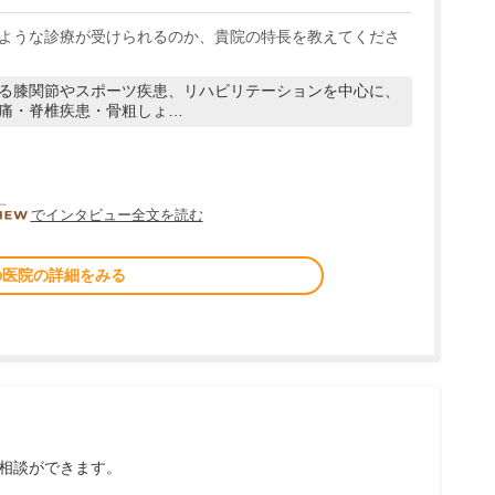
ような診療が受けられるのか、貴院の特長を教えてくださ
る膝関節やスポーツ疾患、リハビリテーションを中心に、
痛・脊椎疾患・骨粗しょ…
DOCTORVIEW
でインタビュー全文を読む
の医院の詳細をみる
相談ができます。