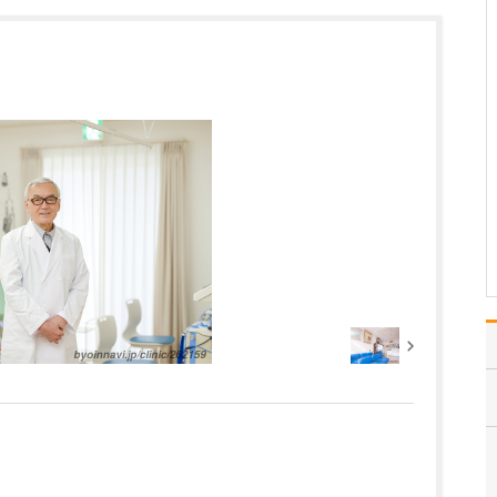
当院は、総合診療医と専
門医の二刀流として、地
域の皆さんの“医療の総合
窓口”となり、健康を支え
るパートナーでありたい
と考えています。どんな
小さなお悩みでも気軽に
相談できる場所と思って
いただけるよう、患者…
>>記事全文を読む