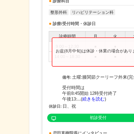
診療科目
整形外科
リハビリテーション科
診療/受付時間・休診日
診療時間
月
火
9:00～12:30
●
●
お盆(8月中旬)は休診・休業の場合があ
14:00～18:30
●
●
土曜:膝関節クーリーフ外来(完
備考:
受付時間は
午前8:45開始 12時受付終了
午後13:...(
続きを読む
)
日、祝
休診日:
初診受付
戸田直樹
院長
にインタビュー