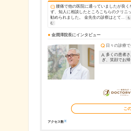
腰痛で他の医院に通っていましたが良く
ず、知人に相談したところこちらのクリニ
勧められました。 金先生の診察はとて...
も
む
金潤澤
院長
にインタビュー
日々の診療で
多くの患者さ
ぎ、笑顔でお帰
こ
※
アクセス数