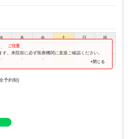
水
木
金
土
日
祝
●
●
●
ります。来院前に必ず医療機関に直接ご確認ください。
●
●
●
×閉じる
全予約制)