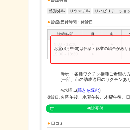
診療科目
整形外科
リウマチ科
リハビリテーショ
診療/受付時間・休診日
診療時間
月
火
9:00～12:30
●
●
お盆(8月中旬)は休診・休業の場合があ
15:00～18:30
●
・各種ワクチン接種ご希望の
備考:
(一部、市の助成適用のワクチンあり
※水曜...(
続きを読む
)
火曜午後、水曜午後、木曜午後、
休診日:
初診受付
口コミ