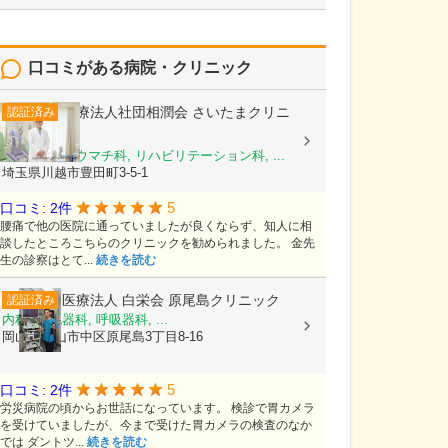
口コミがある病院・クリニック
医療法人社団相潤会
さいたまクリニ
認証済み
ック
整形外科, リウマチ科, リハビリテーション科, ...
埼玉県川越市豊田町3-5-1
5
口コミ: 2件
腰痛で他の医院に通っていましたが良くならず、知人に相
談したところこちらのクリニックを勧められました。 金先
生の診察はとて...
続きを読む
医療法人 白栄会
原尾島クリニック
認証済み
内科, 消化器科, 呼吸器科, ...
岡山県岡山市中区原尾島3丁目8-16
5
口コミ: 2件
労災病院の頃からお世話になっています。 検診で胃カメラ
を受けていましたが、今まで受けた胃カメラの検査のなか
では ダントツ...
続きを読む