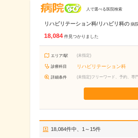
病院なび
人で選べる医院検索
リハビリテーション科/リハビリ科の
病
18,084
件見つかりました
(未指定)
エリア/駅
リハビリテーション科
診療科目
(未指定)フリーワード、予約、専
詳細条件
18,084
件中、
1～15件