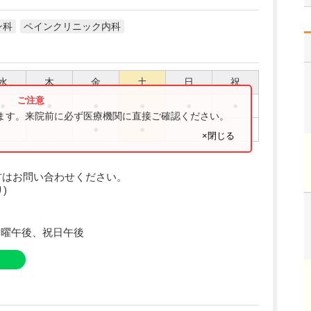
ン科
ペインクリニック内科
水
木
金
土
日
祝
●
●
●
●
●
●
ります。来院前に必ず医療機関に直接ご確認ください。
●
●
×閉じる
方はお問い合わせください。
)
日曜午後、祝日午後