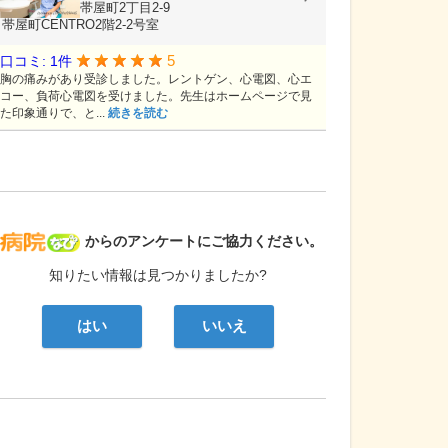
高知県高知市帯屋町2丁目2-9
帯屋町CENTRO2階2-2号室
5
口コミ: 1件
胸の痛みがあり受診しました。レントゲン、心電図、心エ
コー、負荷心電図を受けました。先生はホームページで見
た印象通りで、と...
続きを読む
病院なび
からのアンケートにご協力ください。
知りたい情報は見つかりましたか?
はい
いいえ