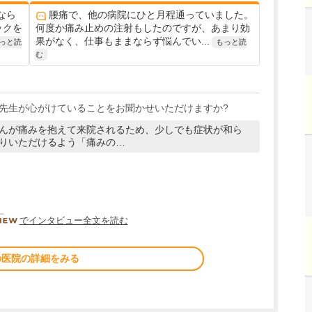
なら
腰痛で、他の病院にひと月程通っていました。
ックを
何度か痛み止めの注射もしたのですが、あまり効
果がなく、仕事もままならず悩んでい...
っと読
もっと読
む
先生が心がけていることをお聞かせいただけますか?
んが痛みを抱えて来院されるため、少しでも症状が和ら
りいただけるよう「痛みの…
DOCTORVIEW
でインタビュー全文を読む
の医院の詳細をみる