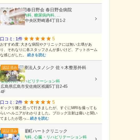
医療法人財団春日野会
春日野会病院
内科, 消化器内科, 糖尿病内科, ...
兵庫県神戸市中央区野崎通4丁目1-2
5
口コミ: 1件
おすすめ度: 大きな病院やクリニックには無い土壌があ
り、それなりに各スタッフさんが多いけど、アットホーム
な感じがした。
続きを読む
医療法人タノシク
佐々木整形外科
認証済み
spine clinic
整形外科, リハビリテーション科
広島県広島市安佐南区祇園5丁目2-45
4F
5
口コミ: 2件
ギックリ腰と思って行きましたが、すぐにMRIを撮っても
らいヘルニアがわかりました。ブロック注射は痛いと聞い
てましたが思っ...
続きを読む
帯屋町ハートクリニック
認証済み
循環器内科, 内科, 心臓・リハビリテーション科