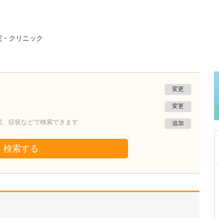
院・クリニック
変更
変更
門、症状などで検索できます
追加
検索する
東京都豊島区
南大塚クリニック
岡本 完
院長
取材記事
読者へのメッセージをお願いします。