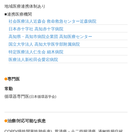
地域医療連携体制あり
連携医療機関
社会医療法人近森会 救命救急センター近森病院
日本赤十字社 高知赤十字病院
高知県・高知市病院企業団 高知医療センター
国立大学法人 高知大学医学部附属病院
特定医療法人仁生会 細木病院
医療法人新松田会愛宕病院
専門医
常勤
循環器専門医
(日本循環器学会)
治療/対応可能な疾患
COPD(慢性閉塞性肺疾患)
胃潰瘍・十二指腸潰瘍
過敏性腸症候