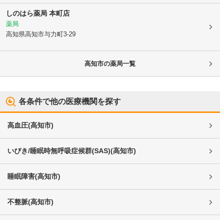
しのはら薬局 本町店
薬局
高知県高知市
与力町3-29
高知市
の薬局一覧
各条件で他の医療機関を探す
高血圧
(
高知市
)
いびき/睡眠時無呼吸症候群(SAS)
(
高知市
)
睡眠障害
(
高知市
)
不整脈
(
高知市
)