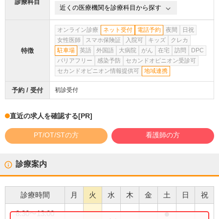
診療科目
近くの医療機関を診療科目から探す
オンライン診療
ネット受付
電話予約
夜間
日祝
女性医師
スマホ保険証
入院可
キッズ
クレカ
特徴
駐車場
英語
外国語
大病院
がん
在宅
訪問
DPC
バリアフリー
感染予防
セカンドオピニオン受診可
セカンドオピニオン情報提供可
地域連携
予約 / 受付
初診受付
直近の求人を確認する
[PR]
PT/OT/STの方
看護師の方
診療案内
診療時間
月
火
水
木
金
土
日
祝
●
8:30
〜
13:00