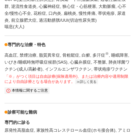
群
逆流性食道炎
心臓神経症
狭心症・心筋梗塞
大動脈瘤
心不
全/慢性心不全
花粉症
口内炎
扁桃炎
慢性疼痛
帯状疱疹
尿道
炎
前立腺肥大症
過活動膀胱/UUI(切迫性尿失禁)
喘息(大人)
専門的な治療・特色
※
高血圧
禁煙治療
脂質異常症
骨粗鬆症
白癬
多汗症
睡眠障害
いびき/睡眠時無呼吸症候群(SAS)
心臓弁膜症
不整脈
肺炎球菌ワ
クチン(成人/高齢者)
インフルエンザワクチン
帯状疱疹ワクチン
「※」がつく項目は自由診療(保険適用外)、または治療内容や適用制限
により自由診療となる場合があります。
詳しく見る
本情報に関するご注意
診察可能な難病
専門的に診る
原発性高脂血症
家族性高コレステロール血症(ホモ接合体)
アミロ