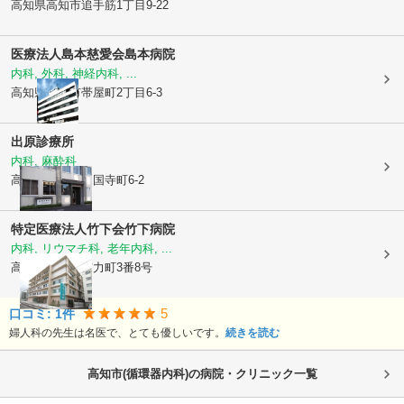
高知県高知市
追手筋1丁目9-22
医療法人島本慈愛会
島本病院
内科, 外科, 神経内科, ...
高知県高知市
帯屋町2丁目6-3
出原診療所
内科, 麻酔科
高知県高知市
永国寺町6-2
特定医療法人竹下会
竹下病院
内科, リウマチ科, 老年内科, ...
高知県高知市
与力町3番8号
5
口コミ:
1
件
婦人科の先生は名医で、とても優しいです。
続きを読む
高知市(循環器内科)の病院・クリニック一覧