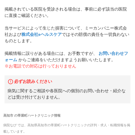
掲載されている医院を受診される場合は、事前に必ず該当の医院
に直接ご確認ください。
当サービスによって生じた損害について、ミーカンパニー株式会
社および
株式会社eヘルスケア
ではその賠償の責任を一切負わない
ものとします。
掲載情報に誤りがある場合には、お手数ですが、
お問い合わせフ
ォーム
からご連絡をいただけますようお願いいたします。
※お電話での対応は行っておりません
必ずお読みください
病気に関するご相談や各医院への個別のお問い合わせ・紹介な
どは受け付けておりません。
高知市
の
帯屋町ハートクリニック
情報
病院なび では、
高知県
高知市
の
帯屋町ハートクリニック
の
評判・求人・転職
情報を掲
載しています。