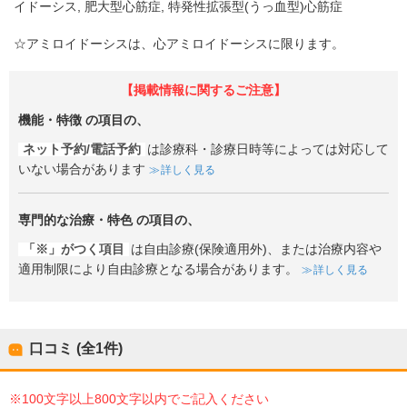
イドーシス
肥大型心筋症
特発性拡張型(うっ血型)心筋症
☆アミロイドーシスは、心アミロイドーシスに限ります。
【掲載情報に関するご注意】
機能・特徴
の項目の、
ネット予約/電話予約
は診療科・診療日時等によっては対応して
いない場合があります
詳しく見る
専門的な治療・特色
の項目の、
「※」がつく項目
は自由診療(保険適用外)、または治療内容や
適用制限により自由診療となる場合があります。
詳しく見る
口コミ (全
1
件)
※100文字以上800文字以内でご記入ください