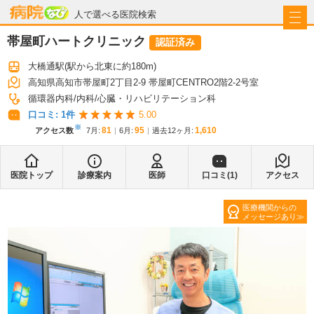
病院なび
人で選べる医院検索
帯屋町ハートクリニック
認証済み
大橋通駅
(駅から
北東に約180m
)
高知県高知市帯屋町2丁目2-9 帯屋町CENTRO2階2-2号室
循環器内科
内科
心臓・リハビリテーション科
口コミ:
1
件
5.00
※
81
95
1,610
アクセス数
7月
:
6月
:
過去12ヶ月:
医院トップ
診療案内
医師
口コミ(
1
)
アクセス
医療機関からの
メッセージあり