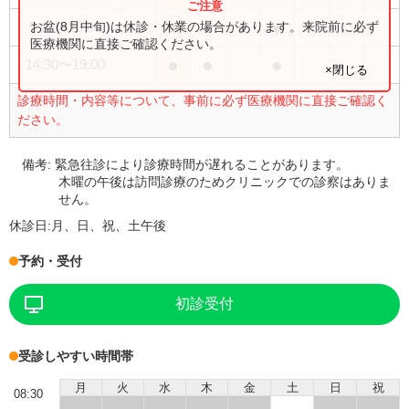
●
●
●
●
お盆(8月中旬)は休診・休業の場合があります。来院前に必ず
9:00
〜
13:00
医療機関に直接ご確認ください。
●
●
●
14:30
〜
19:00
×閉じる
診療時間・内容等について、事前に必ず医療機関に直接ご確認く
ださい。
備考:
緊急往診により診療時間が遅れることがあります。
木曜の午後は訪問診療のためクリニックでの診察はありま
せん。
休診日:
月、日、祝、土午後
予約・受付
初診受付
受診しやすい時間帯
月
火
水
木
金
土
日
祝
08:30