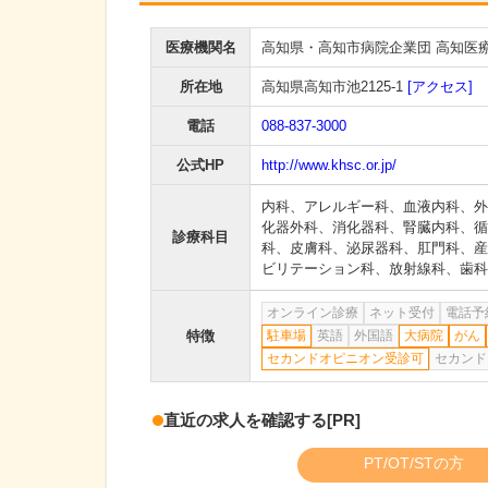
医療機関名
高知県・高知市病院企業団 高知医
所在地
高知県高知市池2125-1
[アクセス]
電話
088-837-3000
公式HP
http://www.khsc.or.jp/
内科
、
アレルギー科
、
血液内科
、
外
化器外科
、
消化器科
、
腎臓内科
、
循
診療科目
科
、
皮膚科
、
泌尿器科
、
肛門科
、
産
ビリテーション科
、
放射線科
、
歯科
オンライン診療
ネット受付
電話予
特徴
駐車場
英語
外国語
大病院
がん
セカンドオピニオン受診可
セカンド
直近の求人を確認する
[PR]
PT/OT/STの方