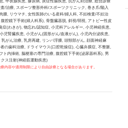
息
甲状腺疾患
膠原病
炎症性腸疾患
抗がん剤治療
総合診療
検査/治療
スポーツ整形外科/スポーツクリニック
巻き爪/陥入
肉腫
リウマチ
女性医師のいる産科/婦人科
不妊検査/不妊治
腹腔鏡下手術(婦人科系)
骨盤臓器脱
斜視/弱視
アトピー性皮
臭症(わきが)
物忘れ/認知症
小児科アレルギー
小児神経疾患
小児腎臓疾患
小児がん(固形がん/血液がん)
小児内分泌疾患
乳がん治療
乳房再建
リンパ浮腫
頭頸部がん
顔面神経麻
害者の歯科治療
ドライマウス(口腔乾燥症)
心臓弁膜症
不整脈
フト内挿術
脳梗塞の専門治療
腹腔鏡下手術(泌尿器科系)
男
クス注射(神経筋運動疾患)
治療内容や適用制限により自由診療となる場合があります。