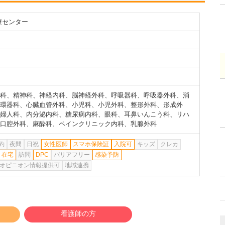
療センター
科
、
精神科
、
神経内科
、
脳神経外科
、
呼吸器科
、
呼吸器外科
、
消
環器科
、
心臓血管外科
、
小児科
、
小児外科
、
整形外科
、
形成外
婦人科
、
内分泌内科
、
糖尿病内科
、
眼科
、
耳鼻いんこう科
、
リハ
口腔外科
、
麻酔科
、
ペインクリニック内科
、
乳腺外科
約
夜間
日祝
女性医師
スマホ保険証
入院可
キッズ
クレカ
在宅
訪問
DPC
バリアフリー
感染予防
オピニオン情報提供可
地域連携
看護師の方