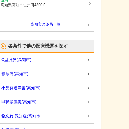
薬局
高知県高知市
仁井田4350-5
高知市
の薬局一覧
各条件で他の医療機関を探す
C型肝炎
(
高知市
)
糖尿病
(
高知市
)
小児発達障害
(
高知市
)
甲状腺疾患
(
高知市
)
物忘れ/認知症
(
高知市
)