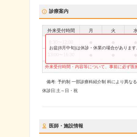
診療案内
外来受付時間
月
火
●
●
8:30
〜
12:00
お盆(8月中旬)は休診・休業の場合がありま
●
●
13:00
〜
16:30
外来受付時間・内容等について、事前に必ず医
備考:
予約制 一部診療科紹介制 科により異なる
休診日:
土～日・祝
医師・施設情報