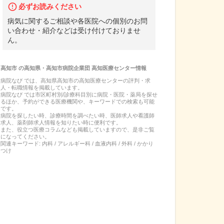
必ずお読みください
病気に関するご相談や各医院への個別のお問
い合わせ・紹介などは受け付けておりませ
ん。
高知市
の
高知県・高知市病院企業団 高知医療センター
情報
病院なび では、
高知県
高知市
の
高知医療センター
の
評判・求
人・転職
情報を掲載しています。
病院なび では市区町村別/診療科目別に病院・医院・薬局を探せ
るほか、予約ができる医療機関や、キーワードでの検索も可能
です。
病院を探したい時、診療時間を調べたい時、医師求人や看護師
求人、薬剤師求人情報を知りたい時に便利です。
また、役立つ医療コラムなども掲載していますので、是非ご覧
になってください。
関連キーワード:
内科 / アレルギー科 / 血液内科 / 外科 / かかり
つけ