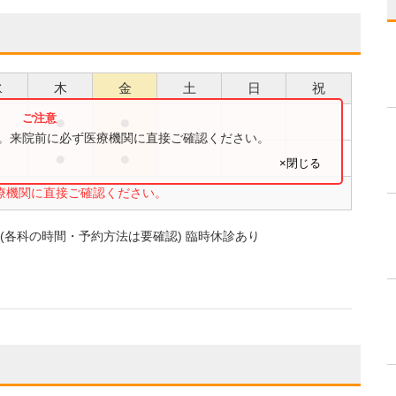
水
木
金
土
日
祝
●
●
●
す。来院前に必ず医療機関に直接ご確認ください。
●
●
●
×閉じる
療機関に直接ご確認ください。
(各科の時間・予約方法は要確認) 臨時休診あり