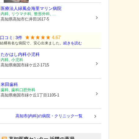
医療法人緑風会
海里マリン病院
内科, リウマチ科, 整形外科, ...
高知県高知市
仁井田1617-5
4.67
口コミ:
3
件
結構有名な病院で、安心出来ました。
続きを読む
たかはし内科小児科
内科, 小児科
高知県南国市
緑ケ丘2-1715
米田歯科
歯科, 歯科口腔外科
高知県南国市
緑ケ丘1丁目1105-1
高知市(内科)の病院・クリニック一覧