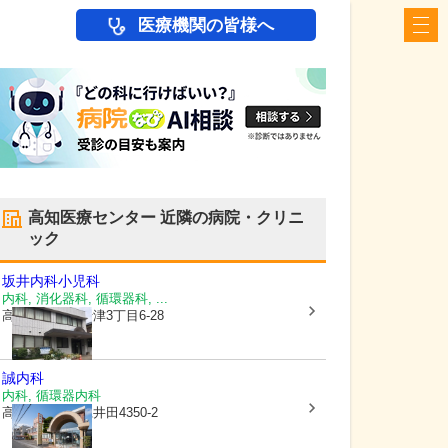
医療機関の皆様へ
高知医療センター
近隣の病院・クリニ
ック
坂井内科小児科
内科, 消化器科, 循環器科, ...
高知県高知市
十津3丁目6-28
誠内科
内科, 循環器内科
高知県高知市
仁井田4350-2