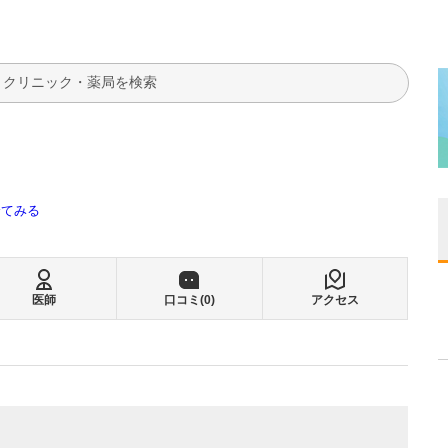
検索
全てみる
医師
口コミ(
0
)
アクセス