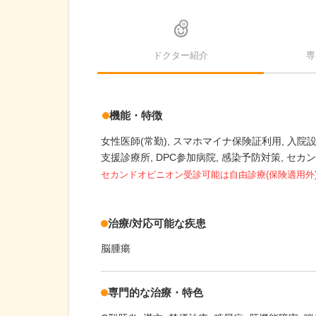
ドクター紹介
専
機能・特徴
女性医師(常勤)
スマホマイナ保険証利用
入院
支援診療所
DPC参加病院
感染予防対策
セカン
セカンドオピニオン受診可能
は自由診療(保険適用外
治療/対応可能な疾患
脳腫瘍
専門的な治療・特色