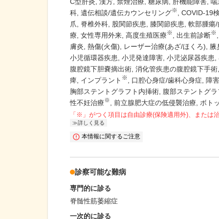
C型肝炎
漢方
禁煙治療
糖尿病
肝機能障害
喘
※
科
遺伝相談/遺伝カウンセリング
COVID-19
爪
脊椎外科
股関節疾患
膝関節疾患
軟部腫瘍/
※
※
療
女性専用外来
高度生殖医療
出生前診断
膚炎
熱傷(火傷)
レーザー治療(あざ/ほくろ)
腋
小児循環器疾患
小児発達障害
小児泌尿器疾患
腹腔鏡下胆嚢摘出術
消化管疾患の腹腔鏡下手術
※
痺
インプラント
口腔心身症/歯科心身症
障
胸部ステントグラフト内挿術
腹部ステントグラ
※
性不妊治療
前立腺肥大症の低侵襲治療
ボトッ
「※」がつく項目は自由診療(保険適用外)、または
詳しく見る
本情報に関するご注意
診察可能な難病
専門的に診る
脊髄性筋萎縮症
一次的に診る