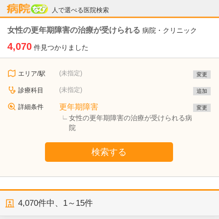
病院なび
人で選べる医院検索
女性の更年期障害の治療が受けられる
病院・クリニック
4,070
件見つかりました
(未指定)
エリア/駅
変更
(未指定)
診療科目
追加
更年期障害
詳細条件
変更
女性の更年期障害の治療が受けられる病
院
検索する
4,070
件中、
1～15件