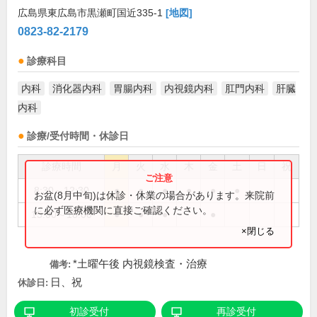
広島県東広島市黒瀬町国近335-1
[地図]
0823-82-2179
診療科目
内科
消化器内科
胃腸内科
内視鏡内科
肛門内科
肝臓
内科
診療/受付時間・休診日
診療時間
月
火
水
木
金
土
日
祝
8:30～12:30
●
●
●
●
●
●
お盆(8月中旬)は休診・休業の場合があります。来院前
に必ず医療機関に直接ご確認ください。
15:00～18:00
●
●
●
●
×閉じる
*土曜午後 内視鏡検査・治療
備考:
日、祝
休診日:
初診受付
再診受付