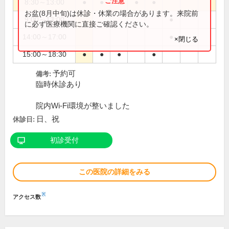
8:30～13:00
●
●
●
●
●
お盆(8月中旬)は休診・休業の場合があります。来院前
9:00～13:00
●
に必ず医療機関に直接ご確認ください。
14:00～17:00
●
×閉じる
15:00～18:30
●
●
●
●
予約可
備考:
臨時休診あり
院内Wi-Fi環境が整いました
日、祝
休診日:
初診受付
この医院の詳細をみる
※
アクセス数