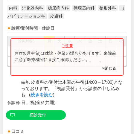
内科
消化器内科
糖尿病内科
循環器内科
整形外科
リ
ハビリテーション科
皮膚科
診療/受付時間・休診日
診療時間
月
火
水
木
金
土
日
祝
9:00～12:00
●
●
●
●
●
●
お盆(8月中旬)は休診・休業の場合があります。来院前
に必ず医療機関に直接ご確認ください。
14:00～17:30
●
●
●
●
●
●
×閉じる
皮膚科の受付は木曜の午後(14:00～17:00)とな
備考:
っております。「初診受付」から診察の申し込み
も...(
続きを読む
)
日、祝(全科共通)
休診日:
初診受付
口コミ