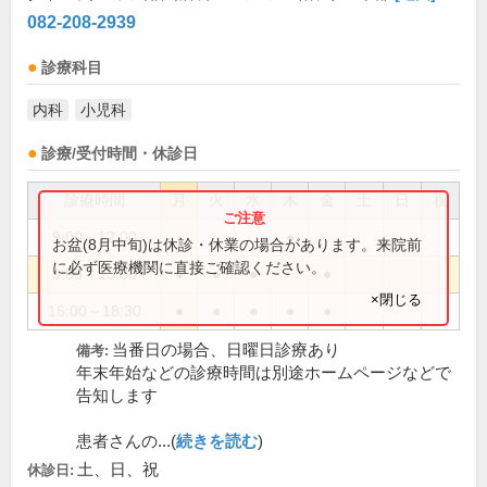
082-208-2939
診療科目
内科
小児科
診療/受付時間・休診日
診療時間
月
火
水
木
金
土
日
祝
9:00～12:00
●
お盆(8月中旬)は休診・休業の場合があります。来院前
に必ず医療機関に直接ご確認ください。
9:00～13:00
●
●
●
●
×閉じる
15:00～18:30
●
●
●
●
●
当番日の場合、日曜日診療あり
備考:
年末年始などの診療時間は別途ホームページなどで
告知します
患者さんの...(
続きを読む
)
土、日、祝
休診日: