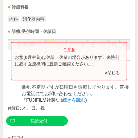
診療科目
内科
消化器内科
診療/受付時間・休診日
診療時間
月
火
水
木
金
土
日
祝
9:00～12:00
●
●
●
●
●
お盆(8月中旬)は休診・休業の場合があります。来院前
に必ず医療機関に直接ご確認ください。
16:00～18:00
●
●
●
●
×閉じる
不定期ですが日曜日も診療しております。直接
備考:
お電話にてお問い合わせください。
『FUJIFILM社製/...(
続きを読む
)
木、日、祝
休診日:
初診受付
口コミ