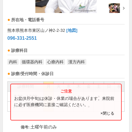
所在地・電話番号
熊本県熊本市東区山ノ神2-2-32
[地図]
096-331-2551
診療科目
内科
循環器内科
心療内科
漢方内科
診療/受付時間・休診日
診療時間
月
火
水
木
金
土
日
祝
8:30～12:00
●
●
●
●
●
●
お盆(8月中旬)は休診・休業の場合があります。来院前
に必ず医療機関に直接ご確認ください。
14:30～18:00
●
●
●
●
●
×閉じる
土曜午前のみ
備考: