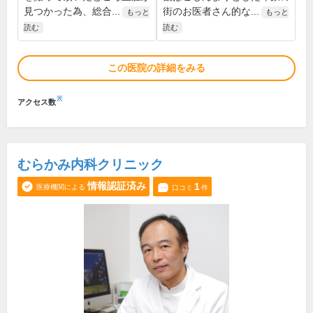
見つかった為、総合...
街のお医者さん的な...
もっと
もっと
読む
読む
この医院の詳細をみる
※
アクセス数
むらかみ内科クリニック
情報認証済み
1
医療機関による
口コミ
件