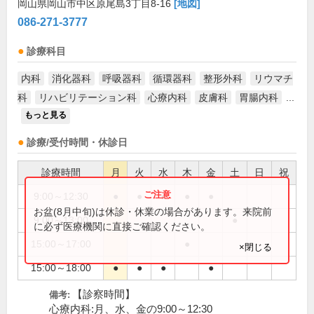
岡山県岡山市中区原尾島3丁目8-16
[地図]
086-271-3777
診療科目
内科
消化器科
呼吸器科
循環器科
整形外科
リウマチ
科
リハビリテーション科
心療内科
皮膚科
胃腸内科
...
もっと見る
診療/受付時間・休診日
診療時間
月
火
水
木
金
土
日
祝
9:00～12:30
●
●
●
●
●
お盆(8月中旬)は休診・休業の場合があります。来院前
9:00～13:00
●
に必ず医療機関に直接ご確認ください。
15:00～17:00
●
×閉じる
15:00～18:00
●
●
●
●
【診察時間】
備考:
心療内科:月、水、金の9:00～12:30