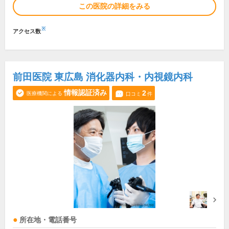
この医院の詳細をみる
※
アクセス数
前田医院 東広島 消化器内科・内視鏡内科
情報認証済み
2
医療機関による
口コミ
件
所在地・電話番号