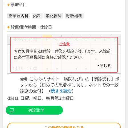
診療科目
循環器内科
内科
消化器科
呼吸器科
診療/受付時間・休診日
外来受付時間
月
火
水
木
金
土
日
祝
8:55～11:30
●
●
●
●
お盆(8月中旬)は休診・休業の場合があります。来院前
に必ず医療機関に直接ご確認ください。
8:55～12:30
●
●
×閉じる
14:15～17:30
●
●
●
●
こちらのサイト「病院なび」の【初診受付】ボ
備考:
タンから【初めての患者様に限り、ネットでの一般
診療の受付】...(
続きを読む
)
日曜、祝日、毎月第3土曜日
休診日:
初診受付
この医院の詳細をみる