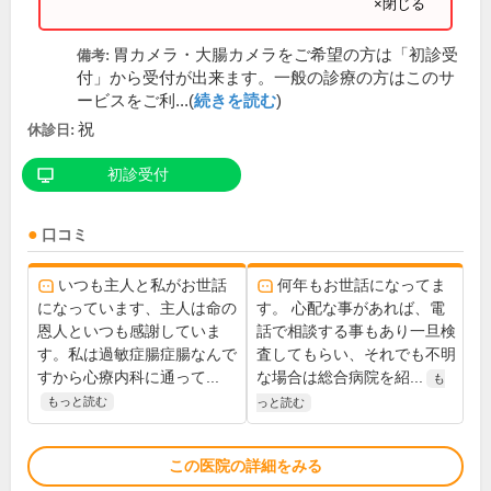
×閉じる
胃カメラ・大腸カメラをご希望の方は「初診受
備考:
付」から受付が出来ます。一般の診療の方はこのサ
ービスをご利...(
続きを読む
)
祝
休診日:
初診受付
口コミ
いつも主人と私がお世話
何年もお世話になってま
になっています、主人は命の
す。 心配な事があれば、電
恩人といつも感謝していま
話で相談する事もあり一旦検
す。私は過敏症腸症腸なんで
査してもらい、それでも不明
すから心療内科に通って...
な場合は総合病院を紹...
も
もっと読む
っと読む
この医院の詳細をみる