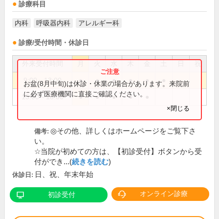
診療科目
内科
呼吸器内科
アレルギー科
診療/受付時間・休診日
外来受付時間
月
火
水
木
金
土
日
祝
9:00～13:00
●
●
●
●
●
●
お盆(8月中旬)は休診・休業の場合があります。来院前
に必ず医療機関に直接ご確認ください。
15:00～18:00
●
●
●
●
●
×閉じる
◎その他、詳しくはホームページをご覧下さ
備考:
い。
☆当院が初めての方は、【初診受付】ボタンから受
付ができ...(
続きを読む
)
日、祝、年末年始
休診日:
オンライン診療
初診受付