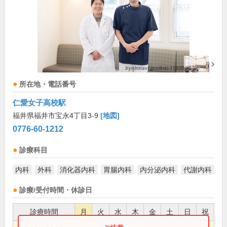
所在地・電話番号
仁愛女子高校駅
福井県福井市宝永4丁目3-9
[地図]
0776-60-1212
診療科目
内科
外科
消化器内科
胃腸内科
内分泌内科
代謝内科
診療/受付時間・休診日
診療時間
月
火
水
木
金
土
日
祝