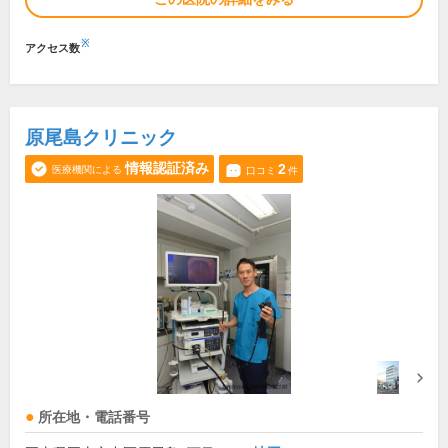
※
アクセス数
原尾島クリニック
情報認証済み
2
医療機関による
口コミ
件
所在地・電話番号