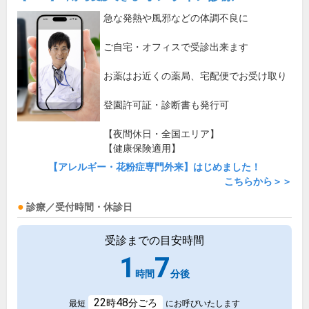
急な発熱や風邪などの体調不良に
ご自宅・オフィスで受診出来ます
お薬はお近くの薬局、宅配便でお受け取り
登園許可証・診断書も発行可
【夜間休日・全国エリア】
【健康保険適用】
【アレルギー・花粉症専門外来】はじめました！
こちらから＞＞
診療／受付時間・休診日
受診までの目安時間
1
7
時間
分後
22
48
時
分ごろ
最短
にお呼びいたします