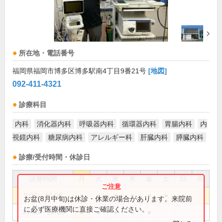
所在地・電話番号
福岡県福岡市博多区博多駅南4丁目9番21号
[地図]
092-411-4321
診療科目
内科
消化器内科
呼吸器内科
循環器内科
胃腸内科
内
視鏡内科
糖尿病内科
アレルギー科
肝臓内科
膵臓内科
診療/受付時間・休診日
診療時間
月
火
水
木
金
土
日
祝
9:00～13:00
●
●
●
●
●
●
●
お盆(8月中旬)は休診・休業の場合があります。来院前
に必ず医療機関に直接ご確認ください。
14:30～18:00
●
●
●
●
●