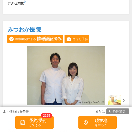
※
アクセス数
みつおか医院
情報認証済み
1
医療機関による
口コミ
件
条件変更
所在地・電話番号
2195
予約/受付
現在地
道明寺駅
大阪府藤井寺市道明寺2丁目5-29
[地図]