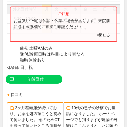
外来受付時間
月
火
水
木
金
土
日
祝
8:30～12:00
●
●
●
●
●
●
お盆(8月中旬)は休診・休業の場合があります。来院前
に必ず医療機関に直接ご確認ください。
14:30～18:00
●
●
●
●
●
×閉じる
土曜AMのみ
備考:
受付/診療日時は科目により異なる
臨時休診あり
日、祝
休診日:
初診受付
口コミ
2ヶ月程頭痛が続いてお
10代の息子の診察でお世
り、お薬を処方頂こうと初め
話になりました。 ホームペ
て伺いました。 念のためCT
ージでも判りますが建物の外
を撮って頂いたところ血腫が
観はこじんまりとした印象の