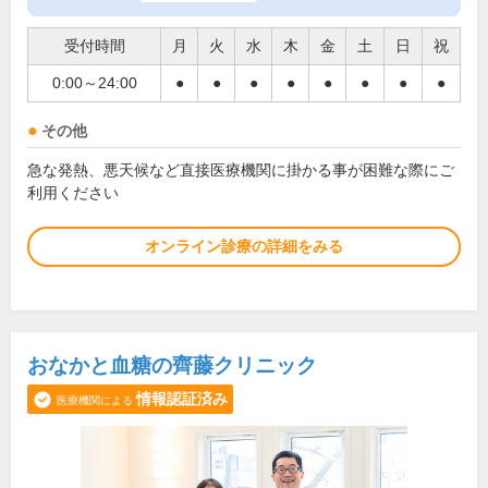
受付時間
月
火
水
木
金
土
日
祝
0:00～24:00
●
●
●
●
●
●
●
●
その他
急な発熱、悪天候など直接医療機関に掛かる事が困難な際にご
利用ください
オンライン診療の詳細をみる
おなかと血糖の齊藤クリニック
情報認証済み
医療機関による